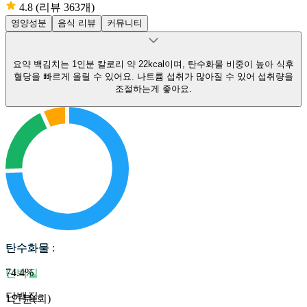
4.8
(리뷰 363개)
영양성분
음식 리뷰
커뮤니티
요약
백김치는 1인분 칼로리 약 22kcal이며, 탄수화물 비중이 높아 식후
혈당을 빠르게 올릴 수 있어요.
나트륨 섭취가 많아질 수 있어 섭취량을
조절하는게 좋아요.
탄수화물
탄수화물
:
74.4
%
단백질
단백질
:
1인분(회)