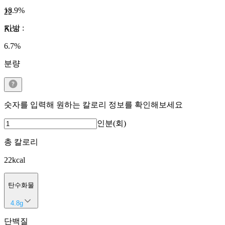
18.9
%
22
지방
:
Kcal
6.7
%
분량
숫자를 입력해 원하는 칼로리 정보를 확인해보세요
인분(회)
총 칼로리
22
kcal
탄수화물
4.8
g
단백질