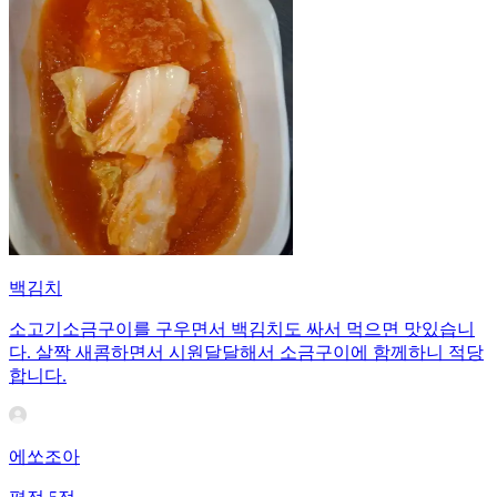
백김치
소고기소금구이를 구우면서 백김치도 싸서 먹으면 맛있습니
다. 살짝 새콤하면서 시원달달해서 소금구이에 함께하니 적당
합니다.
에쏘조아