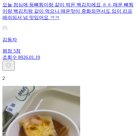
오늘 점심에 등뼈찜이랑 같이 먹은 백김치에요 ㅎㅎ 매운 뼈찜
이랑 백김치랑 같이 먹으니 매운맛이 중화되면서도 입이 리프
레쉬되서 넘 맛있어요 ㅋㅋ
김동자
평점
5
점
조회수
89
26.01.19
2