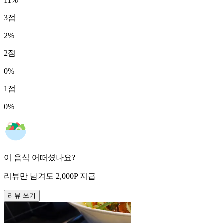
11
%
3
점
2
%
2
점
0
%
1
점
0
%
이 음식 어떠셨나요?
리뷰만 남겨도
2,000
P
지급
리뷰 쓰기