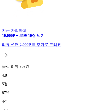
지금 가입하고
10,000P + 로또 10장
받기
리뷰 쓰면
2,000P
를 추가로 드려요
음식 리뷰
363
건
4.8
5
점
87
%
4
점