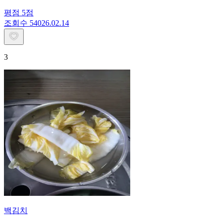
평점
5
점
조회수
540
26.02.14
3
백김치