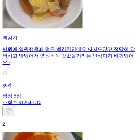
백김치
병원에 입원했을때 먹은 백김치인데요 짜지도않고 적당히 달
짝하고 맛있어서 병원음식 맛없을거라는 인식까지 바뀌었어
요~
govl
평점
5
점
조회수
91
26.01.16
2