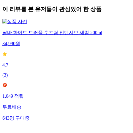
이 리뷰를 본 유저들이 관심있어 한 상품
달바 화이트 트러플 수프림 인텐시브 세럼 200ml
34,990
원
4.7
(
3
)
1,049
적립
무료배송
643
명
구매중