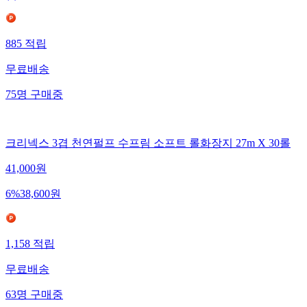
885
적립
무료배송
75
명
구매중
크리넥스 3겹 천연펄프 수프림 소프트 롤화장지 27m X 30롤
41,000
원
6
%
38,600
원
1,158
적립
무료배송
63
명
구매중