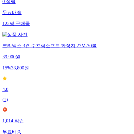
0
적립
무료배송
122
명
구매중
크리넥스 3겹 수프림소프트 화장지 27M-30롤
39,900
원
15
%
33,800
원
4.0
(
1
)
1,014
적립
무료배송