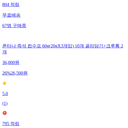
804
적립
무료배송
67
명
구매중
폰타나 즉석 컵수프 60g(20gX3개입) 10개 골라담기+크루통 2
개
36,000
원
26
%
26,500
원
5.0
(
1
)
795
적립