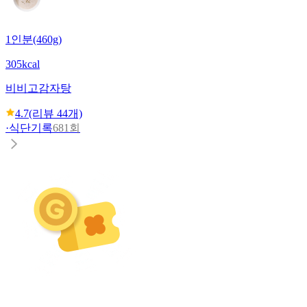
1인분(460g)
305kcal
비비고
감자탕
4.7
(리뷰
44
개)
·
식단기록
681회