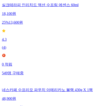
실크테라피 인리치드 액션 수프림 에센스 60ml
18,100
원
25
%
13,600
원
4.3
(
4
)
0
적립
549
명
구매중
네스카페 수프리모 파우치 아메리카노 블랙 430g X 1팩
48,900
원