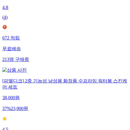
4.8
(
4
)
672
적립
무료배송
213
명
구매중
[피엘디크] 2중 기능성 남성용 화장품 수프라임 워터붐 스킨케
어 세트
38,000
원
37
%
23,900
원
4.5