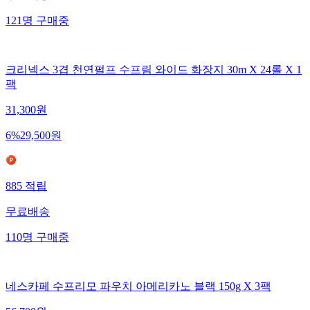
121
명
구매중
크리넥스 3겹 천연펄프 수프림 와이드 화장지 30m X 24롤 X 1
팩
31,300
원
6
%
29,500
원
885
적립
무료배송
110
명
구매중
네스카페 수프리모 파우치 아메리카노 블랙 150g X 3팩