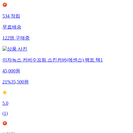
534
적립
무료배송
122
명
구매중
이자녹스 커버수프림 스킨커버(에센스) 팩트 택1
45,000
원
21
%
35,500
원
5.0
(
1
)