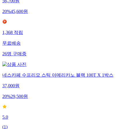
56,700
원
20
%
45,600
원
1,368
적립
무료배송
26
명
구매중
네스카페 수프리모 스틱 아메리카노 블랙 100T X 1박스
37,000
원
20
%
29,500
원
5.0
(
1
)