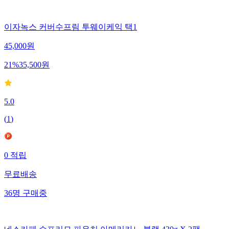
이자녹스 커버수프림 투웨이케익 택1
45,000
원
21
%
35,500
원
5.0
(
1
)
0
적립
무료배송
36
명
구매중