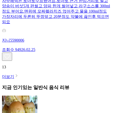
자주해먹는 토마토수프했어요.토마토 큰거 한입거리로 썰고
양송이 버섯5개 편썰고 양파 한개 썰어넣고 라구소스를 300ml
정도 부어요.맨위에 모짜렐라치즈 얹어주고 물을 100ml정도
가장자리에 두른뒤 뚜껑덮고 20분정도 약불에 끓인후 먹으면
되요
지니5590006
조회수
949
26.02.25
13
더보기
지금 인기있는
일반식
음식 리뷰