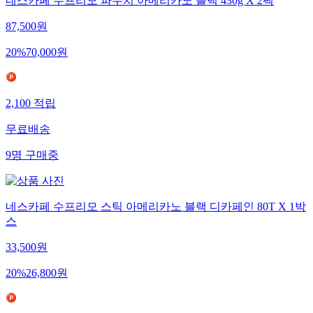
네스카페 수프리모 파우치 아메리카노 블랙 430g X 2팩
87,500
원
20
%
70,000
원
2,100
적립
무료배송
9
명
구매중
네스카페 수프리모 스틱 아메리카노 블랙 디카페인 80T X 1박
스
33,500
원
20
%
26,800
원