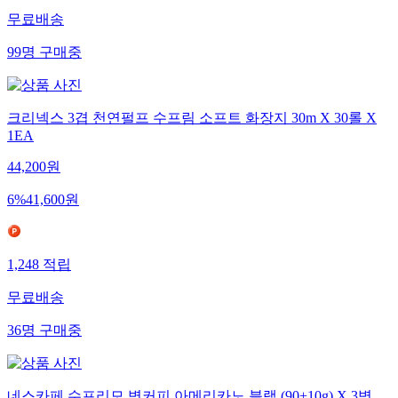
무료배송
99
명
구매중
크리넥스 3겹 천연펄프 수프림 소프트 화장지 30m X 30롤 X
1EA
44,200
원
6
%
41,600
원
1,248
적립
무료배송
36
명
구매중