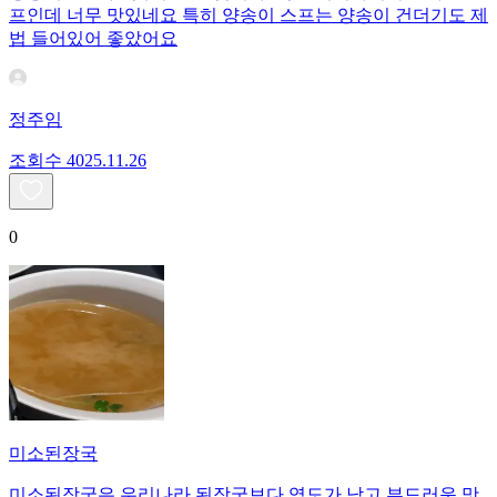
프인데 너무 맛있네요 특히 양송이 스프는 양송이 건더기도 제
법 들어있어 좋았어요
정주임
조회수
40
25.11.26
0
미소된장국
미소된장국은 우리나라 된장국보다 염도가 낮고 부드러운 맛