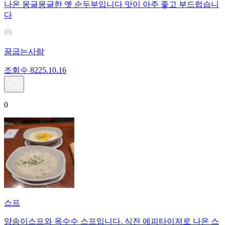
나온 몽글몽글한 옛 순두부입니다 맛이 아주 좋고 부드럽습니
다
꿈굽는사람
조회수
82
25.10.16
0
스프
양송이스프와 옥수수 스프입니다. 식전 에피타이저로 나온 스