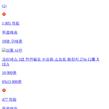
(
1
)
1,005
적립
무료배송
59
명
구매중
크리넥스 3겹 천연펄프 수프림 소프트 화장지 27m 12롤 X
1EA
16,900
원
6
%
15,900
원
477
적립