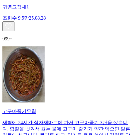
귀염그잡채1
조회수
9.5만
25.08.28
999+
고구마줄기무침
새벽에 24시간 식자재마트에 가서 고구마줄기 3단을 샀습니
다. 껍질을 벗겨서 끓는 물에 고구마 줄기가 약간 익으면 얼른