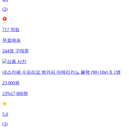
(
2
)
717
적립
무료배송
244
명
구매중
네스카페 수프리모 병커피 아메리카노 블랙 (90+10g) X 1병
23,000
원
23
%
17,800
원
5.0
(
3
)