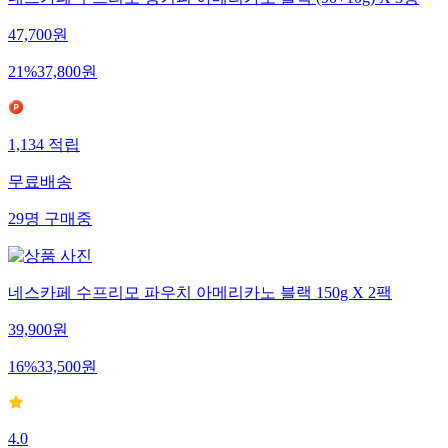
네스카페 수프리모 병커피 아메리카노 블랙 (90+10g) X 3병
47,700
원
21
%
37,800
원
1,134
적립
무료배송
29
명
구매중
네스카페 수프리모 파우치 아메리카노 블랙 150g X 2팩
39,900
원
16
%
33,500
원
4.0