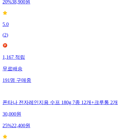
20
%
38,900
원
5.0
(
2
)
1,167
적립
무료배송
191
명
구매중
폰타나 전자레인지용 수프 180g 7종 12개+크루통 2개
30,000
원
25
%
22,400
원