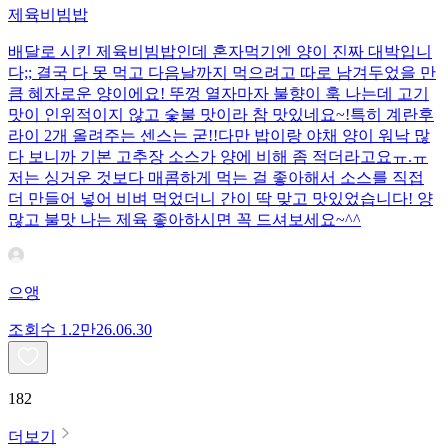
제육비빔밥
배달로 시킨 제육비빔밥인데 혼자먹기엔 양이 진짜 대박입니
다;; 결국 다 못 먹고 다음날까지 먹으려고 따로 남겨두었을 만
큼 혜자로운 양이에요! 뚜껑 열자마자 불향이 훅 나는데 고기
맛이 인위적이지 않고 숯불 맛이라 참 맛있네요~!특히 계란후
라이 2개 올려주는 센스는 굳!! ​다만 밥이랑 야채 양이 워낙 많
다 보니까 기본 고추장 소스가 양에 비해 좀 적더라고요ㅠ.ㅠ
저는 싱거운 것보다 매콤하게 먹는 걸 좋아해서 소스를 직접
더 만들어 넣어 비벼 먹었더니 간이 딱 맞고 맛있었습니다! 양
많고 불맛 나는 제육 좋아하시면 꼭 드셔보세요~^^
으앵
조회수
1.2만
26.06.30
182
더보기