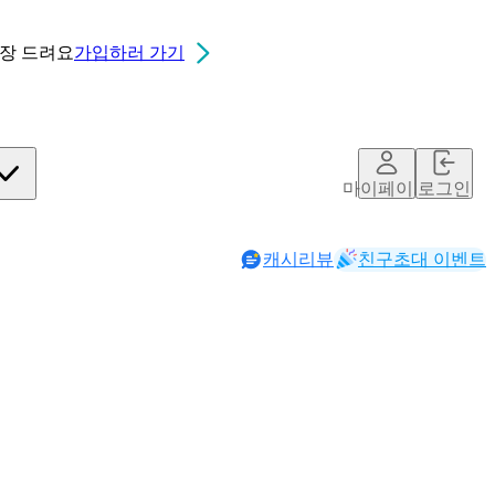
0장
드려요
가입하러 가기
마이페이지
로그인
캐시리뷰
친구초대 이벤트