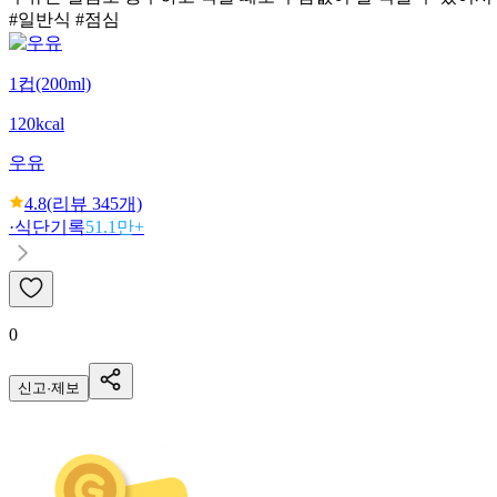
#일반식 #점심
1컵(200ml)
120kcal
우유
4.8
(리뷰
345
개)
·
식단기록
51.1만+
0
신고·제보