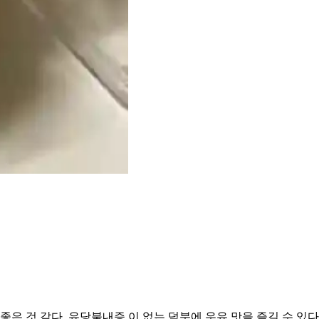
좋은 것 같다. 유당불내증 이 없는 덕분에 우유 맛을 즐길 수 있다