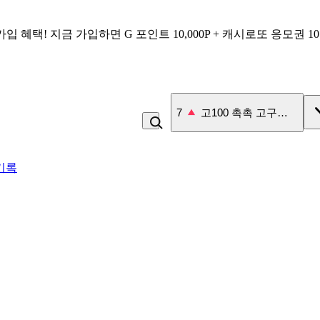
가입 혜택!
지금 가입하면
G 포인트 10,000P + 캐시로또 응모권 1
7
고100 촉촉 고구마 스틱
기록