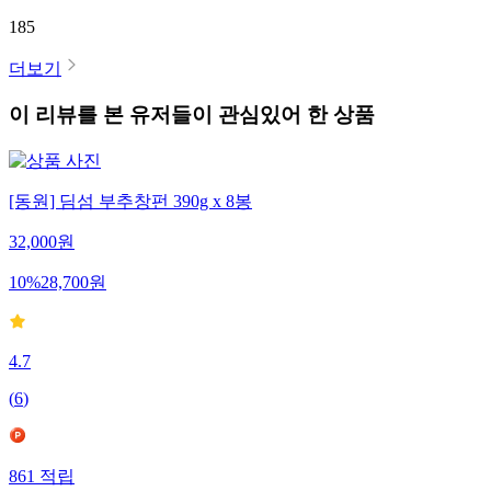
185
더보기
이 리뷰를 본 유저들이 관심있어 한 상품
[동원] 딤섬 부추창펀 390g x 8봉
32,000
원
10
%
28,700
원
4.7
(
6
)
861
적립