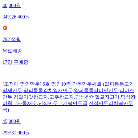
40,000
원
34
%
26,400
원
792
적립
무료배송
17
명
구매중
[조정애 명인만두] 5호 명인10종 감동만두세트 (얇피통통고기
잎새만두,얇피통통김치잎새만두,얇피통통갈비맛만두,감바스
만두,김말이맛왕교자,고추왕교자,딤섬왕어혈교자고기,딤섬왕
어혈교자통새우,진심만두고기떡만두국,진심만두김치떡만두
국)
45,000
원
29
%
31,900
원