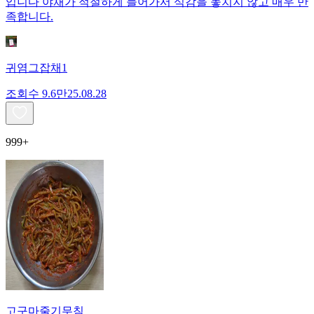
입니다 야채가 적절하게 들어가서 식감을 놓치지 않고 매우 만
족합니다.
귀염그잡채1
조회수
9.6만
25.08.28
999+
고구마줄기무침