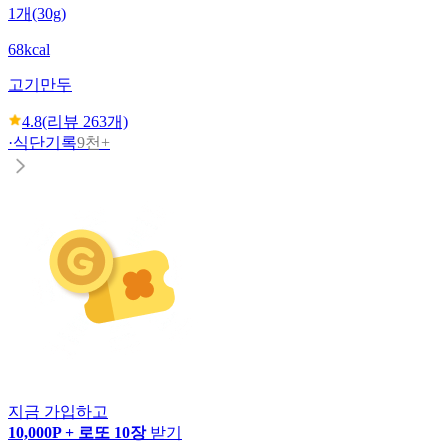
1개(30g)
68kcal
고기만두
4.8
(리뷰
263
개)
·
식단기록
9천+
지금 가입하고
10,000P + 로또 10장
받기