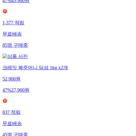
47
%
45,900
원
1,377
적립
무료배송
85
명
구매중
크레잇 복주머니 딤섬 1kg x2개
52,900
원
47
%
27,900
원
837
적립
무료배송