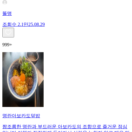
똘맹
조회수
2.1만
25.08.29
999+
명란아보카도덮밥
짭조름한 명란과 부드러운 아보카도의 조합으로 즐거운 점심