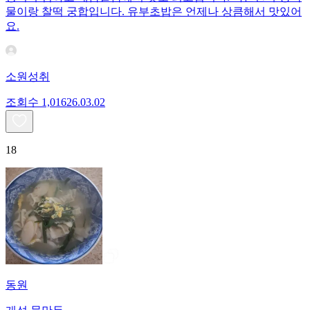
물이랑 찰떡 궁합입니다. 유부초밥은 언제나 상큼해서 맛있어
요.
소원성취
조회수
1,016
26.03.02
18
동원