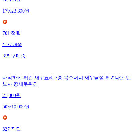
17
%
23,390
원
701
적립
무료배송
3
명
구매중
바삭하게 튀긴 새우요리 3종 복주머니 새우딤섬 튀겨나온 멘
보샤 왕새우튀김
21,800
원
50
%
10,900
원
327
적립