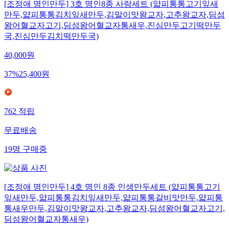
[조정애 명인만두] 3호 명인8종 사랑세트 (얇피통통고기잎새
만두,얇피통통김치잎새만두,김말이맛왕교자,고추왕교자,딤섬
왕어혈교자고기,딤섬왕어혈교자통새우,진심만두고기떡만두
국,진심만두김치떡만두국)
40,000
원
37
%
25,400
원
762
적립
무료배송
19
명
구매중
[조정애 명인만두] 4호 명인 8종 인생만두세트 (얇피통통고기
잎새만두,얇피통통김치잎새만두,얇피통통갈비맛만두,얇피통
통새우만두,김말이맛왕교자,고추왕교자,딤섬왕어혈교자고기,
딤섬왕어혈교자통새우)