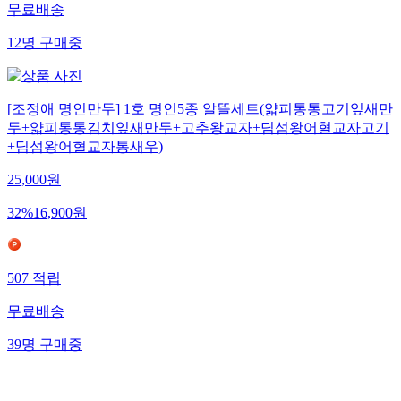
무료배송
12
명
구매중
[조정애 명인만두] 1호 명인5종 알뜰세트(얇피통통고기잎새만
두+얇피통통김치잎새만두+고추왕교자+딤섬왕어혈교자고기
+딤섬왕어혈교자통새우)
25,000
원
32
%
16,900
원
507
적립
무료배송
39
명
구매중