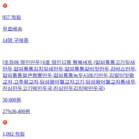
957
적립
무료배송
14
명
구매중
[조정애 명인만두] 6호 명인12종 행복세트 (얇피통통고기잎새
만두,얇피통통김치잎새만두,얇피통통갈비맛만두,감바스만두,
얇피통통얼큰짬뽕만두,얇피통통녹두시래기만두,김말이맛왕
교자,고추왕교자,딤섬왕어혈교자고기,딤섬왕어혈교자통새우,
진심만두고기떡만두국,진심만두김치떡만두국)
50,000
원
27
%
36,400
원
1,092
적립