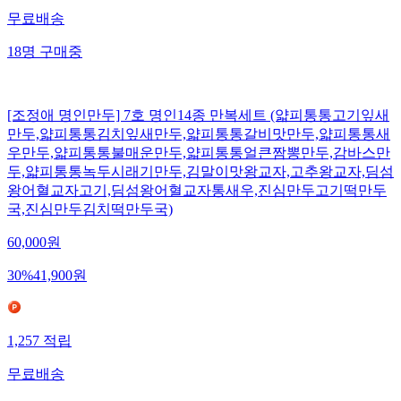
무료배송
18
명
구매중
[조정애 명인만두] 7호 명인14종 만복세트 (얇피통통고기잎새
만두,얇피통통김치잎새만두,얇피통통갈비맛만두,얇피통통새
우만두,얇피통통불매운만두,얇피통통얼큰짬뽕만두,감바스만
두,얇피통통녹두시래기만두,김말이맛왕교자,고추왕교자,딤섬
왕어혈교자고기,딤섬왕어혈교자통새우,진심만두고기떡만두
국,진심만두김치떡만두국)
60,000
원
30
%
41,900
원
1,257
적립
무료배송