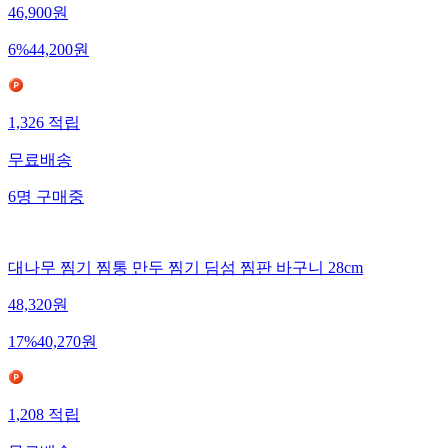
46,900
원
6
%
44,200
원
1,326
적립
무료배송
6
명
구매중
대나무 찜기 찜통 만두 찜기 딤섬 찜판 바구니 28cm
48,320
원
17
%
40,270
원
1,208
적립