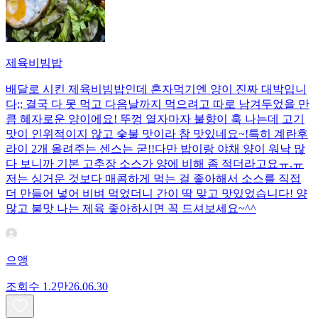
제육비빔밥
배달로 시킨 제육비빔밥인데 혼자먹기엔 양이 진짜 대박입니
다;; 결국 다 못 먹고 다음날까지 먹으려고 따로 남겨두었을 만
큼 혜자로운 양이에요! 뚜껑 열자마자 불향이 훅 나는데 고기
맛이 인위적이지 않고 숯불 맛이라 참 맛있네요~!특히 계란후
라이 2개 올려주는 센스는 굳!! ​다만 밥이랑 야채 양이 워낙 많
다 보니까 기본 고추장 소스가 양에 비해 좀 적더라고요ㅠ.ㅠ
저는 싱거운 것보다 매콤하게 먹는 걸 좋아해서 소스를 직접
더 만들어 넣어 비벼 먹었더니 간이 딱 맞고 맛있었습니다! 양
많고 불맛 나는 제육 좋아하시면 꼭 드셔보세요~^^
으앵
조회수
1.2만
26.06.30