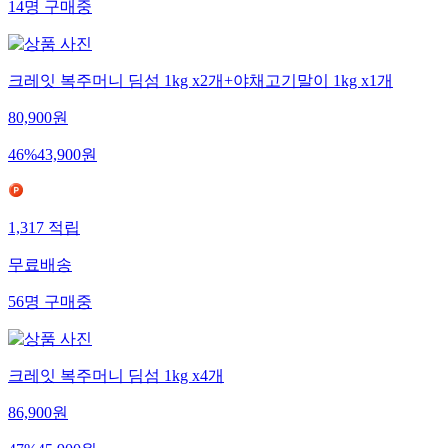
14
명
구매중
크레잇 복주머니 딤섬 1kg x2개+야채고기말이 1kg x1개
80,900
원
46
%
43,900
원
1,317
적립
무료배송
56
명
구매중
크레잇 복주머니 딤섬 1kg x4개
86,900
원