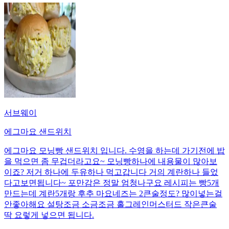
서브웨이
에그마요 샌드위치
에그마요 모닝빵 샌드위치 입니다. 수영을 하는데 가기전에 밥
을 먹으면 좀 무겁더라고요~ 모닝빵하나에 내용물이 많아보
이죠? 저거 하나에 두유하나 먹고갑니다 거의 계란하나 들었
다고보면됩니다~ 포만감은 정말 엄청나구요 레시피는 빵5개
만드는데 계란5개랑 후추 마요네즈는 2큰술정도? 많이넣는걸
안좋아해요 설탕조금 소금조금 홀그레인머스터드 작은큰술
딱 요렇게 넣으면 됩니다.