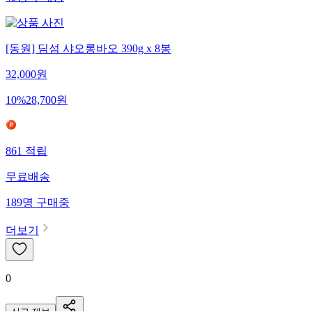
45
명
구매중
[동원] 딤섬 샤오롱바오 390g x 8봉
32,000
원
10
%
28,700
원
861
적립
무료배송
189
명
구매중
더보기
0