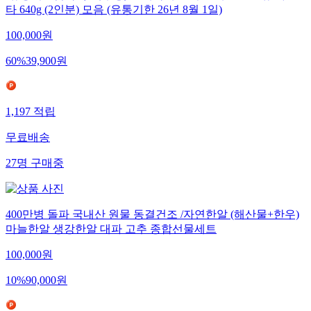
타 640g (2인분) 모음 (유통기한 26년 8월 1일)
100,000
원
60
%
39,900
원
1,197
적립
무료배송
27
명
구매중
400만병 돌파 국내산 원물 동결건조 /자연한알 (해산물+한우)
마늘한알 생강한알 대파 고추 종합선물세트
100,000
원
10
%
90,000
원