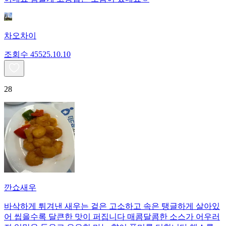
차오차이
조회수
455
25.10.10
28
깐쇼새우
바삭하게 튀겨낸 새우는 겉은 고소하고 속은 탱글하게 살아있
어 씹을수록 달큰한 맛이 퍼집니다 매콤달콤한 소스가 어우러