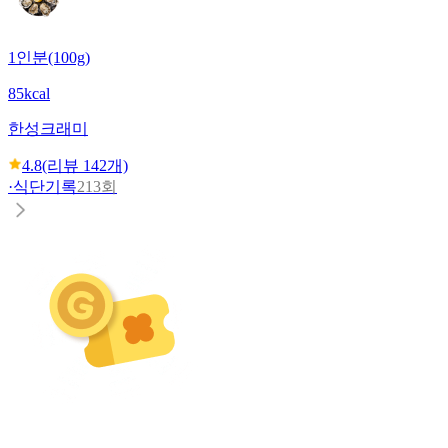
1인분(100g)
85kcal
한성
크래미
4.8
(리뷰
142
개)
·
식단기록
213회