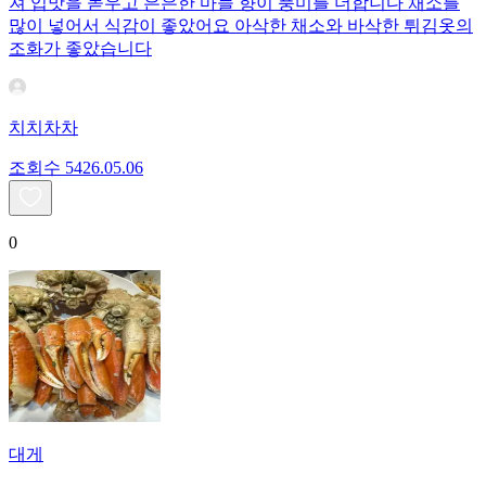
져 입맛을 돋우고 은은한 마늘 향이 풍미를 더합니다 채소를
많이 넣어서 식감이 좋았어요 아삭한 채소와 바삭한 튀김옷의
조화가 좋았습니다
치치차차
조회수
54
26.05.06
0
대게