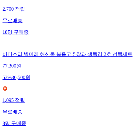
2,700
적립
무료배송
18
명
구매중
바다소리 별미레 해산물 볶음고추장과 생돌김 2호 선물세트
77,300
원
53
%
36,500
원
1,095
적립
무료배송
8
명
구매중