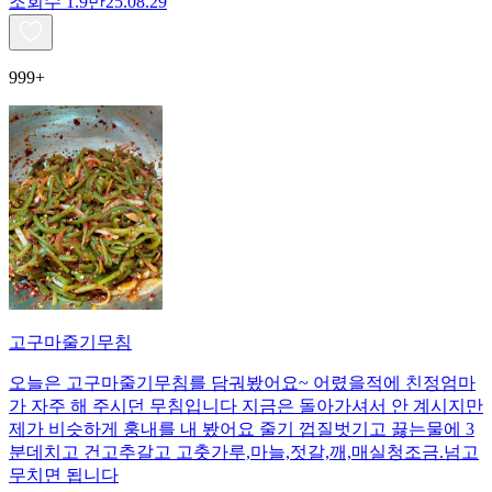
조회수
1.9만
25.08.29
999+
고구마줄기무침
오늘은 고구마줄기무침를 담궈봤어요~ 어렸을적에 친정엄마
가 자주 해 주시던 무침입니다 지금은 돌아가셔서 안 계시지만
제가 비슷하게 훙내를 내 봤어요 줄기 껍질벗기고 끓는물에 3
분데치고 건고추갈고 고춧가루,마늘,젓갈,깨,매실청조금.넘고
무치면 됩니다