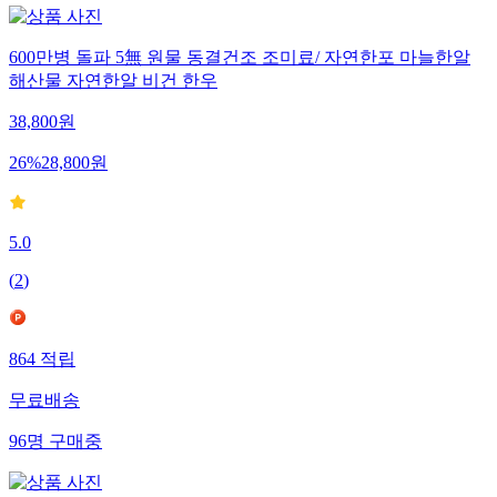
600만병 돌파 5無 원물 동결건조 조미료/ 자연한포 마늘한알
해산물 자연한알 비건 한우
38,800
원
26
%
28,800
원
5.0
(
2
)
864
적립
무료배송
96
명
구매중