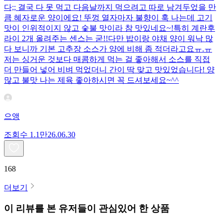
다;; 결국 다 못 먹고 다음날까지 먹으려고 따로 남겨두었을 만
큼 혜자로운 양이에요! 뚜껑 열자마자 불향이 훅 나는데 고기
맛이 인위적이지 않고 숯불 맛이라 참 맛있네요~!특히 계란후
라이 2개 올려주는 센스는 굳!! ​다만 밥이랑 야채 양이 워낙 많
다 보니까 기본 고추장 소스가 양에 비해 좀 적더라고요ㅠ.ㅠ
저는 싱거운 것보다 매콤하게 먹는 걸 좋아해서 소스를 직접
더 만들어 넣어 비벼 먹었더니 간이 딱 맞고 맛있었습니다! 양
많고 불맛 나는 제육 좋아하시면 꼭 드셔보세요~^^
으앵
조회수
1.1만
26.06.30
168
더보기
이 리뷰를 본 유저들이 관심있어 한 상품