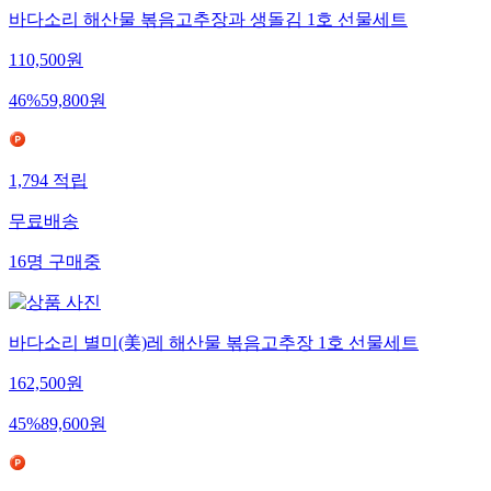
바다소리 해산물 볶음고추장과 생돌김 1호 선물세트
110,500
원
46
%
59,800
원
1,794
적립
무료배송
16
명
구매중
바다소리 별미(美)레 해산물 볶음고추장 1호 선물세트
162,500
원
45
%
89,600
원