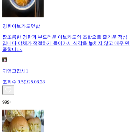
명란아보카도덮밥
짭조름한 명란과 부드러운 아보카도의 조합으로 즐거운 점심
입니다 야채가 적절하게 들어가서 식감을 놓치지 않고 매우 만
족합니다.
귀염그잡채1
조회수
9.5만
25.08.28
999+