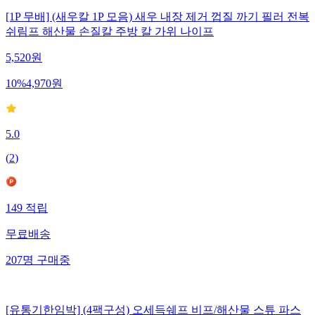
[1P 무배] (새우칼 1P 모음) 새우 내장 제거 껍질 까기 필러 전복
쉬림프 해산물 손질칼 주방 칼 가위 나이프
5,520
원
10
%
4,970
원
5.0
(
2
)
149
적립
무료배송
207
명
구매중
[유통기한임박] (4팩구성) 오세득쉐프 비프/해산물 스튜 파스