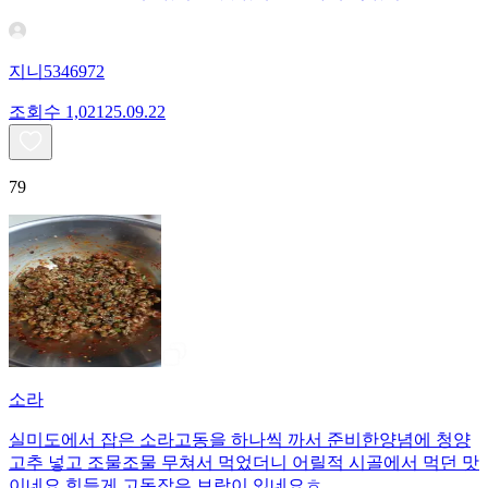
지니5346972
조회수
1,021
25.09.22
79
소라
실미도에서 잡은 소라고동을 하나씩 까서 준비한양념에 청양
고추 넣고 조물조물 무쳐서 먹었더니 어릴적 시골에서 먹던 맛
이네요 힘들게 고동잡은 보람이 있네요ㅎ