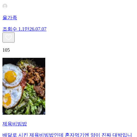
울가족
조회수
1.1만
26.07.07
105
제육비빔밥
배달로 시킨 제육비빔밥인데 혼자먹기엔 양이 진짜 대박입니