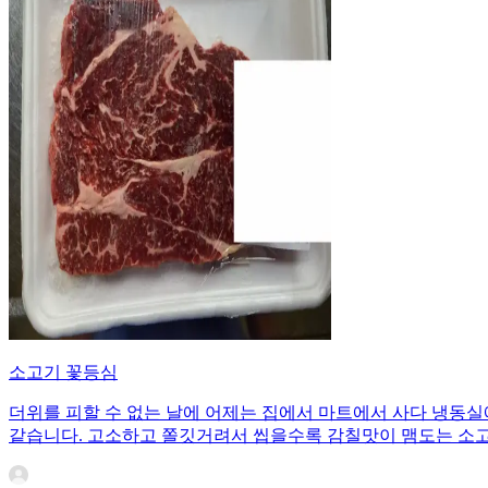
소고기 꽃등심
더위를 피할 수 없는 날에 어제는 집에서 마트에서 사다 냉동실
같습니다. 고소하고 쫄깃거려서 씹을수록 감칠맛이 맴도는 소