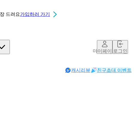
0장
드려요
가입하러 가기
마이페이지
로그인
캐시리뷰
친구초대 이벤트