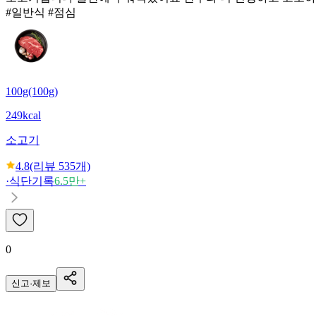
#일반식 #점심
100g(100g)
249kcal
소고기
4.8
(리뷰
535
개)
·
식단기록
6.5만+
0
신고·제보