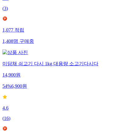
(
3
)
1,077
적립
1,408
명
구매중
미담채 쇠고기 다시 1kg 대용량 소고기다시다
14,900
원
54
%
6,900
원
4.6
(
16
)