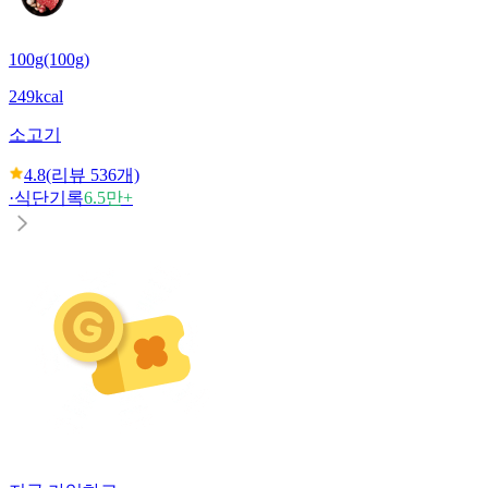
100g(100g)
249kcal
소고기
4.8
(리뷰
536
개)
·
식단기록
6.5만+