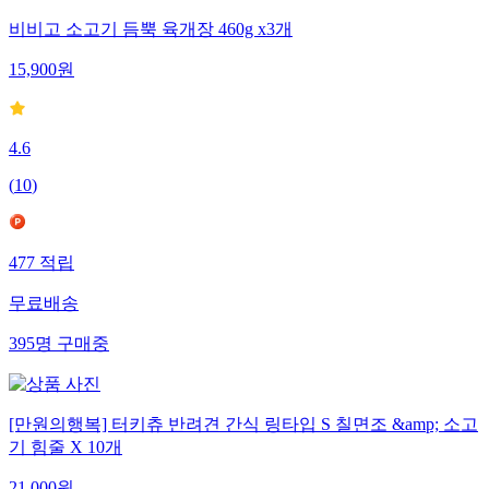
비비고 소고기 듬뿍 육개장 460g x3개
15,900
원
4.6
(
10
)
477
적립
무료배송
395
명
구매중
[만원의행복] 터키츄 반려견 간식 링타입 S 칠면조 &amp; 소고
기 힘줄 X 10개