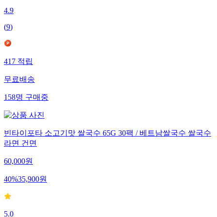
4.9
(
9
)
417
적립
무료배송
158
명
구매중
빈타이포타 소고기맛 쌀국수 65G 30팩 / 베트남쌀국수 쌀국수
라면 건면
60,000
원
40
%
35,900
원
5.0