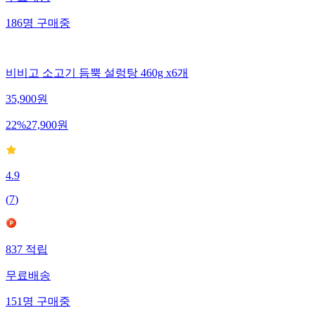
186
명
구매중
비비고 소고기 듬뿍 설렁탕 460g x6개
35,900
원
22
%
27,900
원
4.9
(
7
)
837
적립
무료배송
151
명
구매중