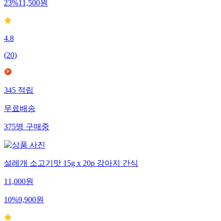
23
%
11,500
원
4.8
(
20
)
345
적립
무료배송
375
명
구매중
설레개 소고기맛 15g x 20p 강아지 간식
11,000
원
10
%
9,900
원