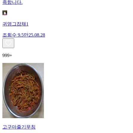
족합니다.
귀염그잡채1
조회수
9.5만
25.08.28
999+
고구마줄기무침