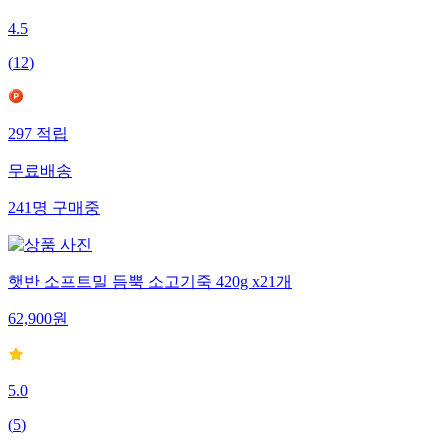
4.5
(
12
)
297
적립
무료배송
241
명
구매중
햇반 소프트밀 듬뿍 소고기죽 420g x21개
62,900
원
5.0
(
5
)