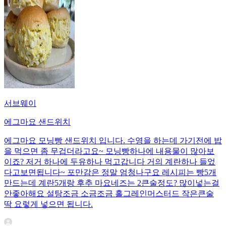
서브웨이
에그마요 샌드위치
에그마요 모닝빵 샌드위치 입니다. 수영을 하는데 가기전에 밥
을 먹으면 좀 무겁더라고요~ 모닝빵하나에 내용물이 많아보
이죠? 저거 하나에 두유하나 먹고갑니다 거의 계란하나 들었
다고보면됩니다~ 포만감은 정말 엄청나구요 레시피는 빵5개
만드는데 계란5개랑 후추 마요네즈는 2큰술정도? 많이넣는걸
안좋아해요 설탕조금 소금조금 홀그레인머스터드 작은큰술
딱 요렇게 넣으면 됩니다.