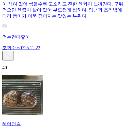
이 섞여 있어 씹을수록 고소하고 진한 육향이 느껴진다. 구워
먹으면 육즙이 살아 있어 부드럽게 씹히며, 양념과 조리법에
따라 풍미가 더욱 깊어지는 맛있는 부위다.
먹는건다좋아
조회수
607
25.12.22
40
레이먼킴