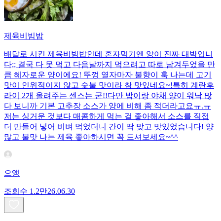
제육비빔밥
배달로 시킨 제육비빔밥인데 혼자먹기엔 양이 진짜 대박입니
다;; 결국 다 못 먹고 다음날까지 먹으려고 따로 남겨두었을 만
큼 혜자로운 양이에요! 뚜껑 열자마자 불향이 훅 나는데 고기
맛이 인위적이지 않고 숯불 맛이라 참 맛있네요~!특히 계란후
라이 2개 올려주는 센스는 굳!! ​다만 밥이랑 야채 양이 워낙 많
다 보니까 기본 고추장 소스가 양에 비해 좀 적더라고요ㅠ.ㅠ
저는 싱거운 것보다 매콤하게 먹는 걸 좋아해서 소스를 직접
더 만들어 넣어 비벼 먹었더니 간이 딱 맞고 맛있었습니다! 양
많고 불맛 나는 제육 좋아하시면 꼭 드셔보세요~^^
으앵
조회수
1.2만
26.06.30