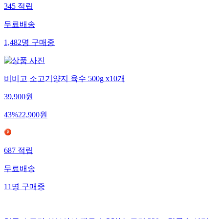
345
적립
무료배송
1,482
명
구매중
비비고 소고기양지 육수 500g x10개
39,900
원
43
%
22,900
원
687
적립
무료배송
11
명
구매중