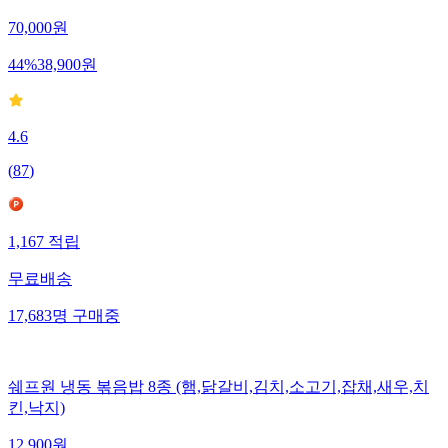
70,000
원
44
%
38,900
원
4.6
(
87
)
1,167
적립
무료배송
17,683
명
구매중
쉐프원 냉동 볶음밥 8종 (햄,닭갈비,김치,소고기,잡채,새우,치
킨,낙지)
12,900
원