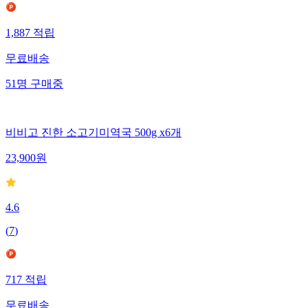
1,887
적립
무료배송
51
명
구매중
비비고 진한 소고기미역국 500g x6개
23,900
원
4.6
(
7
)
717
적립
무료배송