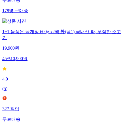
무료배송
178
명
구매중
1+1 늘품은 육개장 600g x2팩 外(택1) 국내산 파, 푸짐한 소고
기
19,900
원
45
%
10,900
원
4.0
(
5
)
327
적립
무료배송