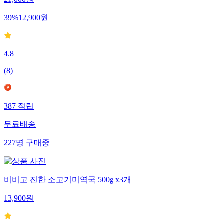
21,000
원
39
%
12,900
원
4.8
(
8
)
387
적립
무료배송
227
명
구매중
비비고 진한 소고기미역국 500g x3개
13,900
원