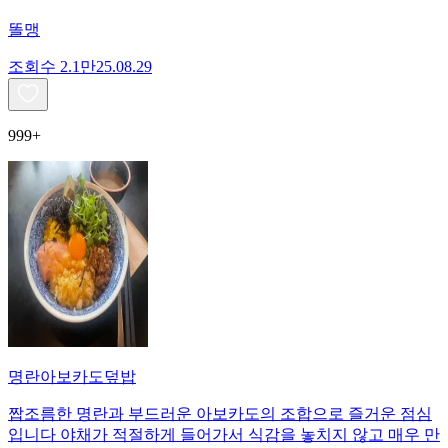
똘맹
조회수
2.1만
25.08.29
999+
명란아보카도덮밥
짭조름한 명란과 부드러운 아보카도의 조합으로 즐거운 점심
입니다 야채가 적절하게 들어가서 식감을 놓치지 않고 매우 만