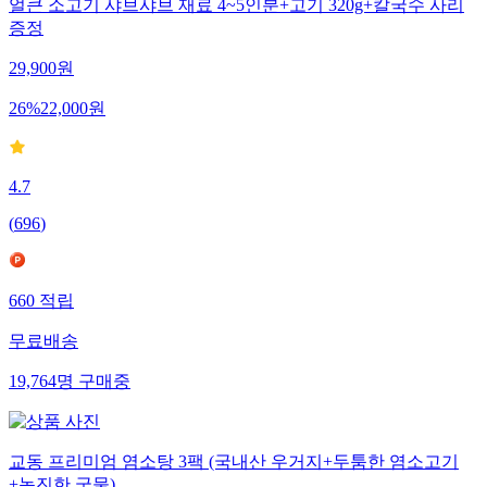
얼큰 소고기 샤브샤브 재료 4~5인분+고기 320g+칼국수 사리
증정
29,900
원
26
%
22,000
원
4.7
(
696
)
660
적립
무료배송
19,764
명
구매중
교동 프리미엄 염소탕 3팩 (국내산 우거지+두툼한 염소고기
+녹진한 국물)