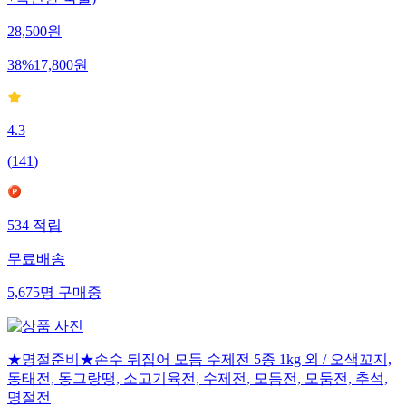
28,500
원
38
%
17,800
원
4.3
(
141
)
534
적립
무료배송
5,675
명
구매중
★명절준비★손수 뒤집어 모듬 수제전 5종 1kg 외 / 오색꼬지,
동태전, 동그랑땡, 소고기육전, 수제전, 모듬전, 모둠전, 추석,
명절전