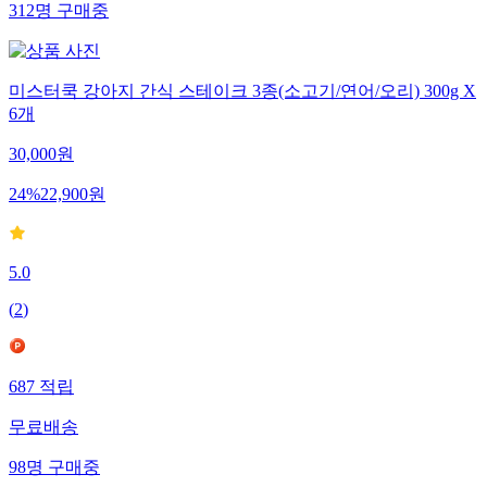
312
명
구매중
미스터쿡 강아지 간식 스테이크 3종(소고기/연어/오리) 300g X
6개
30,000
원
24
%
22,900
원
5.0
(
2
)
687
적립
무료배송
98
명
구매중