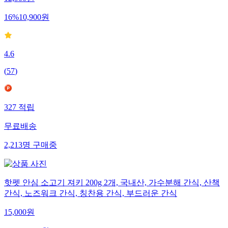
16
%
10,900
원
4.6
(
57
)
327
적립
무료배송
2,213
명
구매중
핫펫 안심 소고기 져키 200g 2개, 국내산, 가수분해 간식, 산책
간식, 노즈워크 간식, 칭찬용 간식, 부드러운 간식
15,000
원