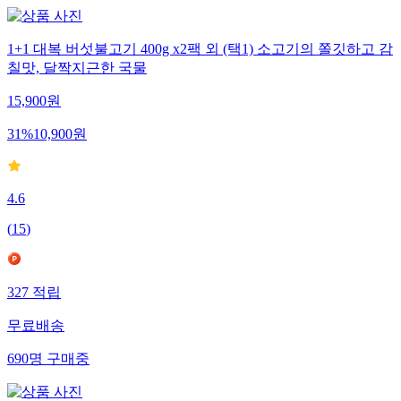
1+1 대복 버섯불고기 400g x2팩 외 (택1) 소고기의 쫄깃하고 감
칠맛, 달짝지근한 국물
15,900
원
31
%
10,900
원
4.6
(
15
)
327
적립
무료배송
690
명
구매중