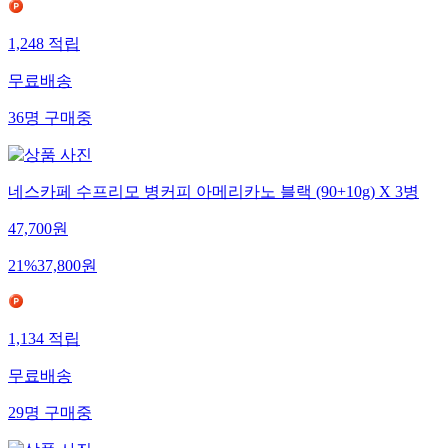
1,248
적립
무료배송
36
명
구매중
네스카페 수프리모 병커피 아메리카노 블랙 (90+10g) X 3병
47,700
원
21
%
37,800
원
1,134
적립
무료배송
29
명
구매중