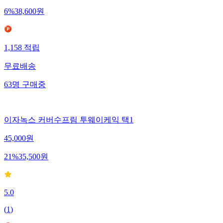
6
%
38,600
원
1,158
적립
무료배송
63
명
구매중
이자녹스 커버수프림 투웨이케익 택1
45,000
원
21
%
35,500
원
5.0
(
1
)