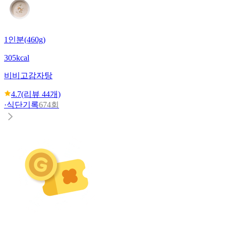
1인분(460g)
305kcal
비비고
감자탕
4.7
(리뷰
44
개)
·
식단기록
674회