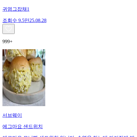
귀염그잡채1
조회수
9.5만
25.08.28
999+
서브웨이
에그마요 샌드위치