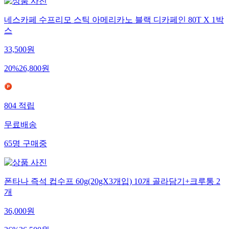
네스카페 수프리모 스틱 아메리카노 블랙 디카페인 80T X 1박
스
33,500
원
20
%
26,800
원
804
적립
무료배송
65
명
구매중
폰타나 즉석 컵수프 60g(20gX3개입) 10개 골라담기+크루통 2
개
36,000
원