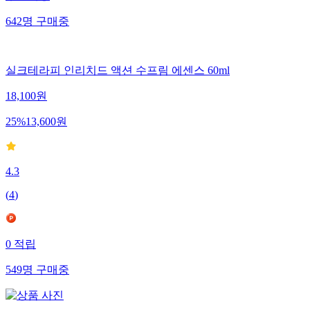
642
명
구매중
실크테라피 인리치드 액션 수프림 에센스 60ml
18,100
원
25
%
13,600
원
4.3
(
4
)
0
적립
549
명
구매중