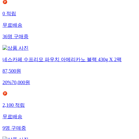
0
적립
무료배송
36
명
구매중
네스카페 수프리모 파우치 아메리카노 블랙 430g X 2팩
87,500
원
20
%
70,000
원
2,100
적립
무료배송
9
명
구매중