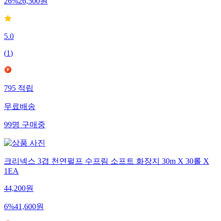
26
%
26,500
원
5.0
(
1
)
795
적립
무료배송
99
명
구매중
크리넥스 3겹 천연펄프 수프림 소프트 화장지 30m X 30롤 X
1EA
44,200
원
6
%
41,600
원