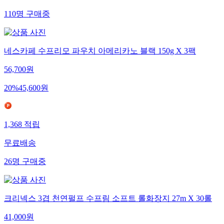
110
명
구매중
네스카페 수프리모 파우치 아메리카노 블랙 150g X 3팩
56,700
원
20
%
45,600
원
1,368
적립
무료배송
26
명
구매중
크리넥스 3겹 천연펄프 수프림 소프트 롤화장지 27m X 30롤
41,000
원