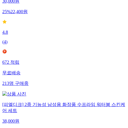
30,000
원
25
%
22,400
원
4.8
(
4
)
672
적립
무료배송
213
명
구매중
[피엘디크] 2중 기능성 남성용 화장품 수프라임 워터붐 스킨케
어 세트
38,000
원