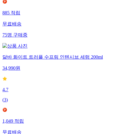
885
적립
무료배송
75
명
구매중
달바 화이트 트러플 수프림 인텐시브 세럼 200ml
34,990
원
4.7
(
3
)
1,049
적립
무료배송