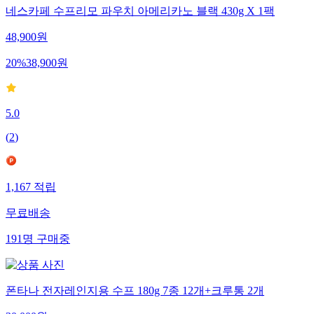
네스카페 수프리모 파우치 아메리카노 블랙 430g X 1팩
48,900
원
20
%
38,900
원
5.0
(
2
)
1,167
적립
무료배송
191
명
구매중
폰타나 전자레인지용 수프 180g 7종 12개+크루통 2개