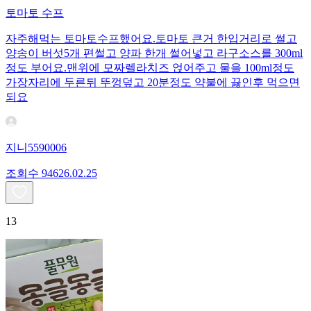
토마토 수프
자주해먹는 토마토수프했어요.토마토 큰거 한입거리로 썰고
양송이 버섯5개 편썰고 양파 한개 썰어넣고 라구소스를 300ml
정도 부어요.맨위에 모짜렐라치즈 얹어주고 물을 100ml정도
가장자리에 두른뒤 뚜껑덮고 20분정도 약불에 끓인후 먹으면
되요
지니5590006
조회수
946
26.02.25
13