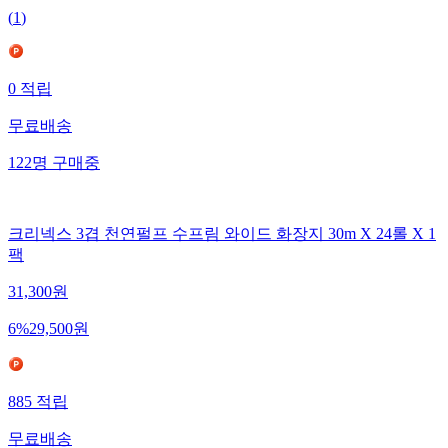
(
1
)
0
적립
무료배송
122
명
구매중
크리넥스 3겹 천연펄프 수프림 와이드 화장지 30m X 24롤 X 1
팩
31,300
원
6
%
29,500
원
885
적립
무료배송