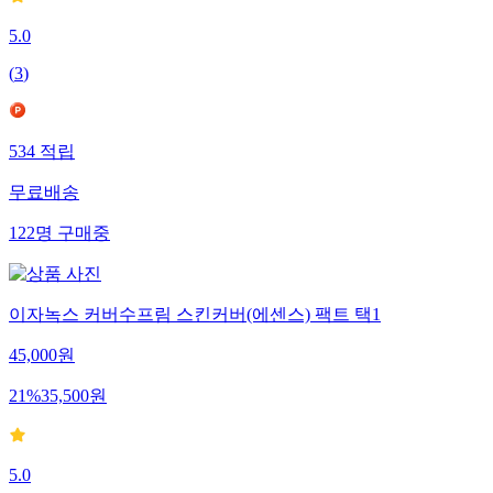
5.0
(
3
)
534
적립
무료배송
122
명
구매중
이자녹스 커버수프림 스킨커버(에센스) 팩트 택1
45,000
원
21
%
35,500
원
5.0