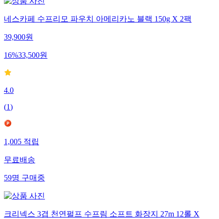
네스카페 수프리모 파우치 아메리카노 블랙 150g X 2팩
39,900
원
16
%
33,500
원
4.0
(
1
)
1,005
적립
무료배송
59
명
구매중
크리넥스 3겹 천연펄프 수프림 소프트 화장지 27m 12롤 X