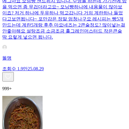
에그마요 모닝빵 샌드위치 입니다. 수영을 하는데 가기전에 밥
을 먹으면 좀 무겁더라고요~ 모닝빵하나에 내용물이 많아보
이죠? 저거 하나에 두유하나 먹고갑니다 거의 계란하나 들었
다고보면됩니다~ 포만감은 정말 엄청나구요 레시피는 빵5개
만드는데 계란5개랑 후추 마요네즈는 2큰술정도? 많이넣는걸
안좋아해요 설탕조금 소금조금 홀그레인머스터드 작은큰술
딱 요렇게 넣으면 됩니다.
똘맹
조회수
1.9만
25.08.29
999+