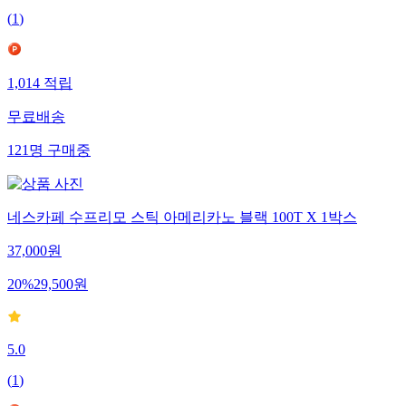
(
1
)
1,014
적립
무료배송
121
명
구매중
네스카페 수프리모 스틱 아메리카노 블랙 100T X 1박스
37,000
원
20
%
29,500
원
5.0
(
1
)