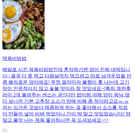
제육비빔밥
배달로 시킨 제육비빔밥인데 혼자먹기엔 양이 진짜 대박입니
다;; 결국 다 못 먹고 다음날까지 먹으려고 따로 남겨두었을 만
큼 혜자로운 양이에요! 뚜껑 열자마자 불향이 훅 나는데 고기
맛이 인위적이지 않고 숯불 맛이라 참 맛있네요~!특히 계란후
라이 2개 올려주는 센스는 굳!! ​다만 밥이랑 야채 양이 워낙 많
다 보니까 기본 고추장 소스가 양에 비해 좀 적더라고요ㅠ.ㅠ
저는 싱거운 것보다 매콤하게 먹는 걸 좋아해서 소스를 직접
더 만들어 넣어 비벼 먹었더니 간이 딱 맞고 맛있었습니다! 양
많고 불맛 나는 제육 좋아하시면 꼭 드셔보세요~^^