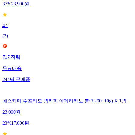
37
%
23,900
원
4.5
(
2
)
717
적립
무료배송
244
명
구매중
네스카페 수프리모 병커피 아메리카노 블랙 (90+10g) X 1병
23,000
원
23
%
17,800
원