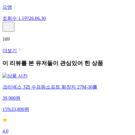
으앵
조회수
1.1만
26.06.30
169
더보기
이 리뷰를 본 유저들이 관심있어 한 상품
크리넥스 3겹 수프림소프트 화장지 27M-30롤
39,900
원
15
%
33,800
원
4.0