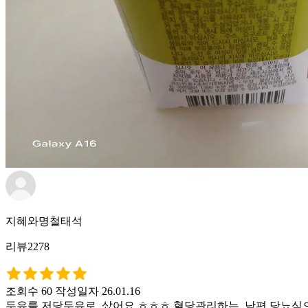
지혜와명철태석
리뷰2278
조회수 60
작성일자 26.01.16
두유를 저당두유로. 샀어요 ㅎㅎㅎ 혈당관리하는. 남편 당뇨식