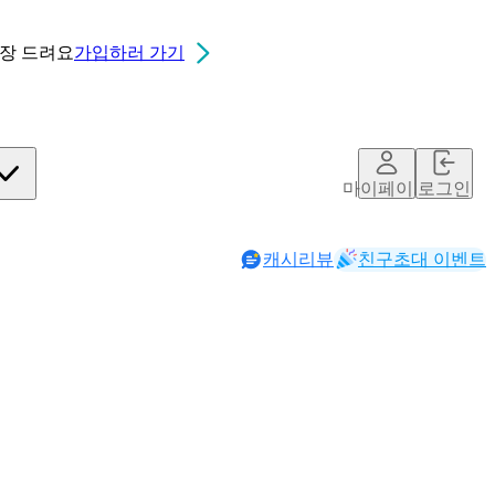
0장
드려요
가입하러 가기
칮ㄷ
마이페이지
로그인
캐시리뷰
친구초대 이벤트