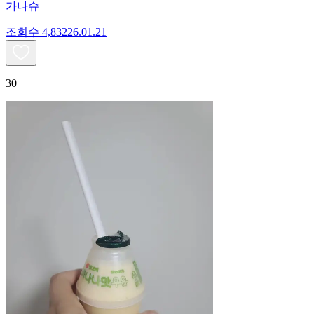
가나슈
조회수
4,832
26.01.21
30