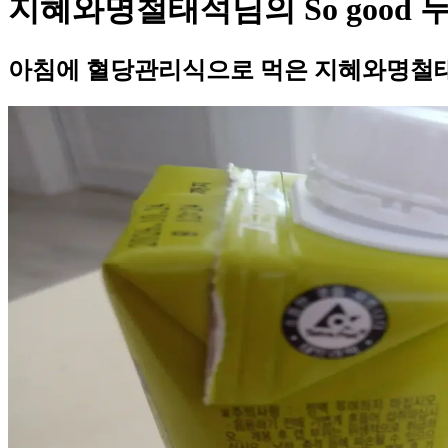
지혜와명철태석님의 So good 
아침에 혈당관리식으로 먹은 지혜와명철태석님