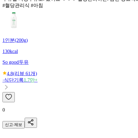
#혈당관리식 #아침
1인분(200g)
130kcal
So good
두유
4.8
(리뷰
61
개)
·
식단기록
1.7만+
0
신고·제보