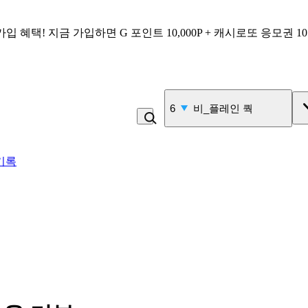
가입 혜택!
지금 가입하면
G 포인트 10,000P + 캐시로또 응모권 1
7
직화그릴 닭가슴살 큐브 
기록