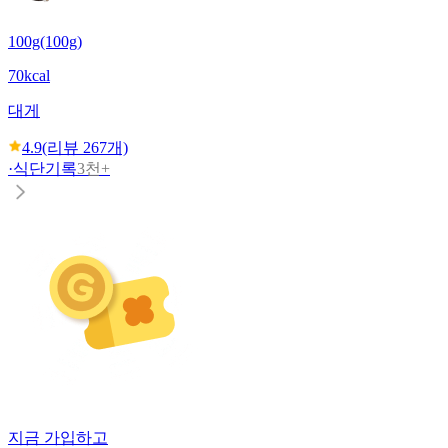
100g(100g)
70kcal
대게
4.9
(리뷰
267
개)
·
식단기록
3천+
지금 가입하고