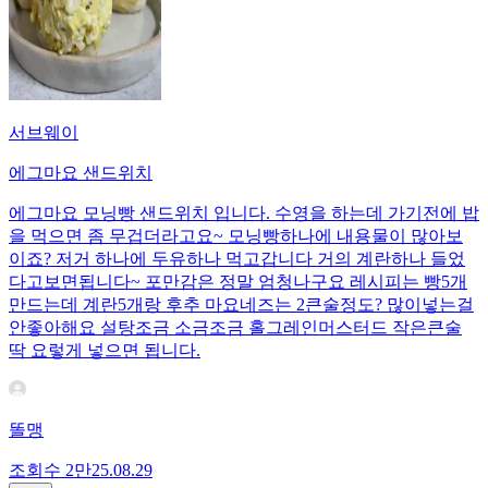
서브웨이
에그마요 샌드위치
에그마요 모닝빵 샌드위치 입니다. 수영을 하는데 가기전에 밥
을 먹으면 좀 무겁더라고요~ 모닝빵하나에 내용물이 많아보
이죠? 저거 하나에 두유하나 먹고갑니다 거의 계란하나 들었
다고보면됩니다~ 포만감은 정말 엄청나구요 레시피는 빵5개
만드는데 계란5개랑 후추 마요네즈는 2큰술정도? 많이넣는걸
안좋아해요 설탕조금 소금조금 홀그레인머스터드 작은큰술
딱 요렇게 넣으면 됩니다.
똘맹
조회수
2만
25.08.29