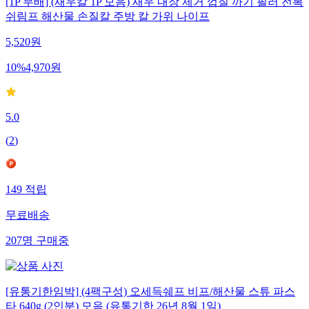
[1P 무배] (새우칼 1P 모음) 새우 내장 제거 껍질 까기 필러 전복
쉬림프 해산물 손질칼 주방 칼 가위 나이프
5,520
원
10
%
4,970
원
5.0
(
2
)
149
적립
무료배송
207
명
구매중
[유통기한임박] (4팩구성) 오세득쉐프 비프/해산물 스튜 파스
타 640g (2인분) 모음 (유통기한 26년 8월 1일)