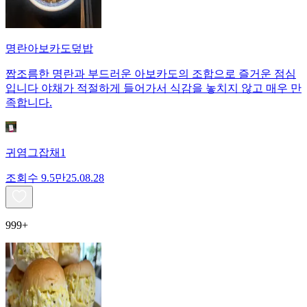
명란아보카도덮밥
짭조름한 명란과 부드러운 아보카도의 조합으로 즐거운 점심
입니다 야채가 적절하게 들어가서 식감을 놓치지 않고 매우 만
족합니다.
귀염그잡채1
조회수
9.5만
25.08.28
999+