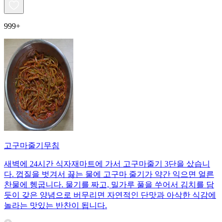
999+
고구마줄기무침
새벽에 24시간 식자재마트에 가서 고구마줄기 3단을 샀습니
다. 껍질을 벗겨서 끓는 물에 고구마 줄기가 약간 익으면 얼른
찬물에 헹굽니다. 물기를 짜고, 밀가루 풀을 쑤어서 김치를 담
듯이 갖은 양념으로 버무리면 자연적인 단맛과 아삭한 식감에
놀라는 맛있는 반찬이 됩니다.