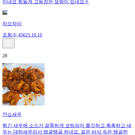
이네요 힘들게 고동잡은 보람이 있네요ㅎ
차오차이
조회수
456
25.10.10
28
깐쇼새우
튀긴 새우에 소스가 걸쭉하게 코팅되어 쫄깃하고 촉촉하고 새
우는 대하새우라서 탱글탱글 하네요. 겉은 바삭 속은 탱글한