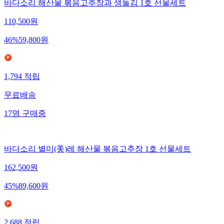
바다소리 해산물 볶음고추장과 생돌김 1호 선물세트
110,500
원
46
%
59,800
원
1,794
적립
무료배송
17
명
구매중
바다소리 별미(美)레 해산물 볶음고추장 1호 선물세트
162,500
원
45
%
89,600
원
2,688
적립