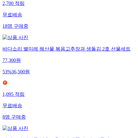
2,700
적립
무료배송
18
명
구매중
바다소리 별미레 해산물 볶음고추장과 생돌김 2호 선물세트
77,300
원
53
%
36,500
원
1,095
적립
무료배송
8
명
구매중