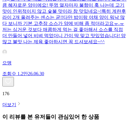
큼 혜자로운 양이에요! 뚜껑 열자마자 불향이 훅 나는데 고기
맛이 인위적이지 않고 숯불 맛이라 참 맛있네요~!특히 계란후
라이 2개 올려주는 센스는 굳!! ​다만 밥이랑 야채 양이 워낙 많
다 보니까 기본 고추장 소스가 양에 비해 좀 적더라고요ㅠ.ㅠ
저는 싱거운 것보다 매콤하게 먹는 걸 좋아해서 소스를 직접
더 만들어 넣어 비벼 먹었더니 간이 딱 맞고 맛있었습니다! 양
많고 불맛 나는 제육 좋아하시면 꼭 드셔보세요~^^
으앵
조회수
1.2만
26.06.30
176
더보기
이 리뷰를 본 유저들이 관심있어 한 상품