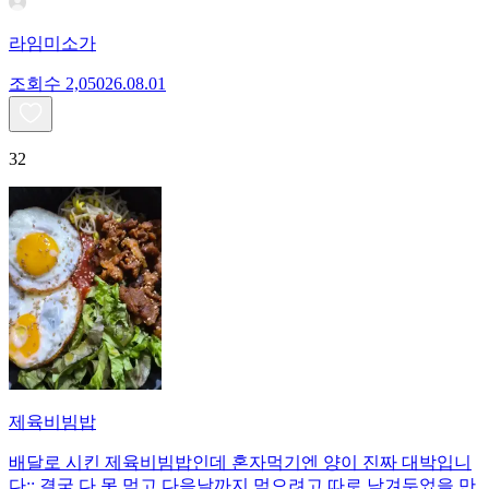
라임미소가
조회수
2,050
26.08.01
32
제육비빔밥
배달로 시킨 제육비빔밥인데 혼자먹기엔 양이 진짜 대박입니
다;; 결국 다 못 먹고 다음날까지 먹으려고 따로 남겨두었을 만