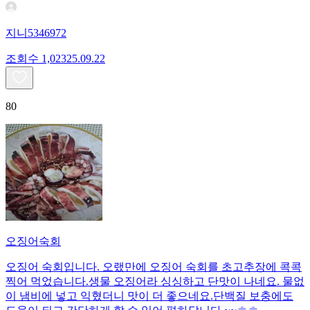
지니5346972
조회수
1,023
25.09.22
80
오징어숙회
오징어 숙회입니다. 오랬만에 오징어 숙회를 초고추장에 콕콕
찍어 먹었습니다.생물 오징어라 싱싱하고 단맛이 나네요. 물없
이 냄비에 넣고 익혔더니 맛이 더 좋으네요.단백질 보충에도