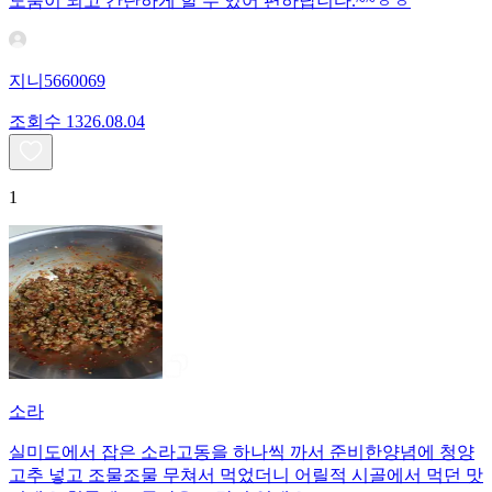
도움이 되고 간단하게 할 수 있어 편하답니다.~~ㅎㅎ
지니5660069
조회수
13
26.08.04
1
소라
실미도에서 잡은 소라고동을 하나씩 까서 준비한양념에 청양
고추 넣고 조물조물 무쳐서 먹었더니 어릴적 시골에서 먹던 맛