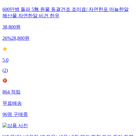
600만병 돌파 5無 원물 동결건조 조미료/ 자연한포 마늘한알
해산물 자연한알 비건 한우
38,800
원
26
%
28,800
원
5.0
(
2
)
864
적립
무료배송
96
명
구매중