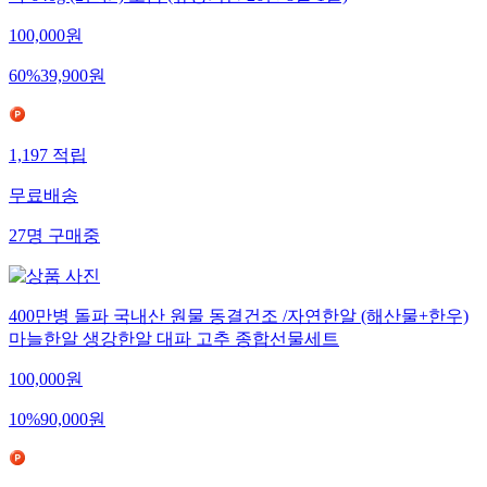
100,000
원
60
%
39,900
원
1,197
적립
무료배송
27
명
구매중
400만병 돌파 국내산 원물 동결건조 /자연한알 (해산물+한우)
마늘한알 생강한알 대파 고추 종합선물세트
100,000
원
10
%
90,000
원