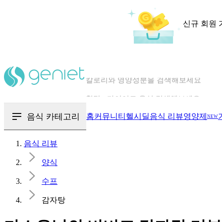
신규 회원 
칼로리와 영양성분을 검색해보세요
혈당 · 다이어트 음식 검색해보세요
음식 · 영양제 리뷰를 찾아보세요
음식 카테고리
홈
커뮤니티
헬시딜
음식 리뷰
영양제
NEW
음식 리뷰
양식
수프
감자탕