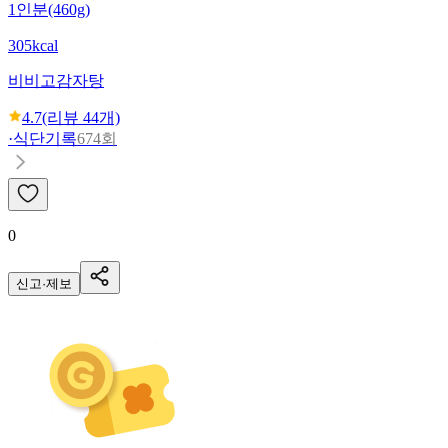
1인분(460g)
305kcal
비비고
감자탕
4.7
(리뷰
44
개)
·
식단기록
674회
0
신고·제보