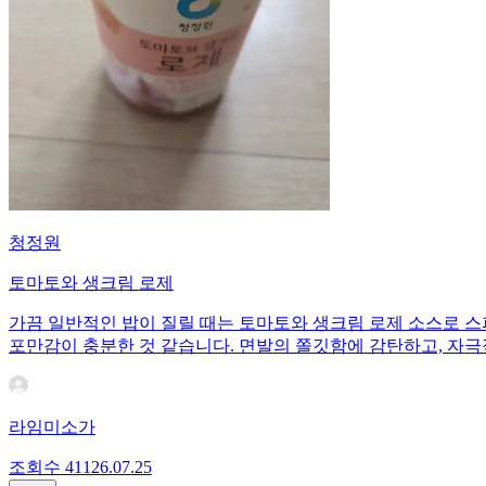
청정원
토마토와 생크림 로제
가끔 일반적인 밥이 질릴 때는 토마토와 생크림 로제 소스로 스
포만감이 충분한 것 같습니다. 면발의 쫄깃함에 감탄하고, 자극
라임미소가
조회수
411
26.07.25