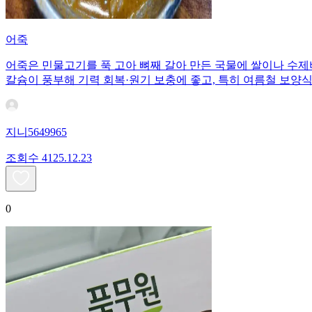
어죽
어죽은 민물고기를 푹 고아 뼈째 갈아 만든 국물에 쌀이나 수제
칼슘이 풍부해 기력 회복·원기 보충에 좋고, 특히 여름철 보양
지니5649965
조회수
41
25.12.23
0