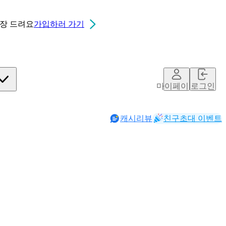
0장
드려요
가입하러 가기
마이페이지
로그인
캐시리뷰
친구초대 이벤트