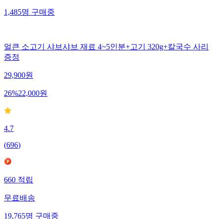
1,485
명
구매중
얼큰 소고기 샤브샤브 재료 4~5인분+고기 320g+칼국수 사리
증정
29,900
원
26
%
22,000
원
4.7
(
696
)
660
적립
무료배송
19,765
명
구매중