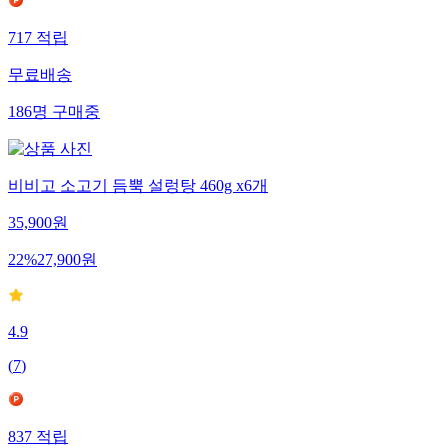
717
적립
무료배송
186
명
구매중
비비고 소고기 듬뿍 설렁탕 460g x6개
35,900
원
22
%
27,900
원
4.9
(
7
)
837
적립