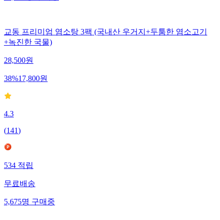
교동 프리미엄 염소탕 3팩 (국내산 우거지+두툼한 염소고기
+녹진한 국물)
28,500
원
38
%
17,800
원
4.3
(
141
)
534
적립
무료배송
5,675
명
구매중