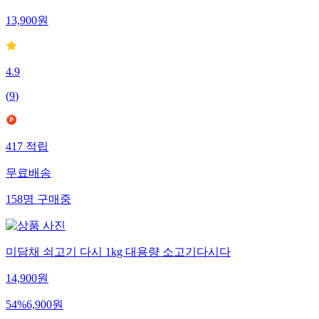
13,900
원
4.9
(
9
)
417
적립
무료배송
158
명
구매중
미담채 쇠고기 다시 1kg 대용량 소고기다시다
14,900
원
54
%
6,900
원