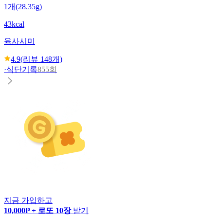
1개(28.35g)
43kcal
육사시미
4.9
(리뷰
148
개)
·
식단기록
855회
지금 가입하고
10,000P + 로또 10장
받기