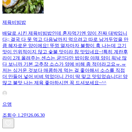
제육비빔밥
배달로 시킨 제육비빔밥인데 혼자먹기엔 양이 진짜 대박입니
다;; 결국 다 못 먹고 다음날까지 먹으려고 따로 남겨두었을 만
큼 혜자로운 양이에요! 뚜껑 열자마자 불향이 훅 나는데 고기
맛이 인위적이지 않고 숯불 맛이라 참 맛있네요~!특히 계란후
라이 2개 올려주는 센스는 굳!! ​다만 밥이랑 야채 양이 워낙 많
다 보니까 기본 고추장 소스가 양에 비해 좀 적더라고요ㅠ.ㅠ
저는 싱거운 것보다 매콤하게 먹는 걸 좋아해서 소스를 직접
더 만들어 넣어 비벼 먹었더니 간이 딱 맞고 맛있었습니다! 양
많고 불맛 나는 제육 좋아하시면 꼭 드셔보세요~^^
으앵
조회수
1.2만
26.06.30