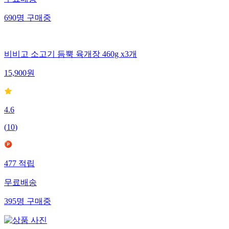
무료배송
690
명
구매중
비비고 소고기 듬뿍 육개장 460g x3개
15,900
원
4.6
(
10
)
477
적립
무료배송
395
명
구매중