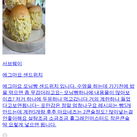
서브웨이
에그마요 샌드위치
에그마요 모닝빵 샌드위치 입니다. 수영을 하는데 가기전에 밥
을 먹으면 좀 무겁더라고요~ 모닝빵하나에 내용물이 많아보
이죠? 저거 하나에 두유하나 먹고갑니다 거의 계란하나 들었
다고보면됩니다~ 포만감은 정말 엄청나구요 레시피는 빵5개
만드는데 계란5개랑 후추 마요네즈는 2큰술정도? 많이넣는걸
안좋아해요 설탕조금 소금조금 홀그레인머스터드 작은큰술
딱 요렇게 넣으면 됩니다.