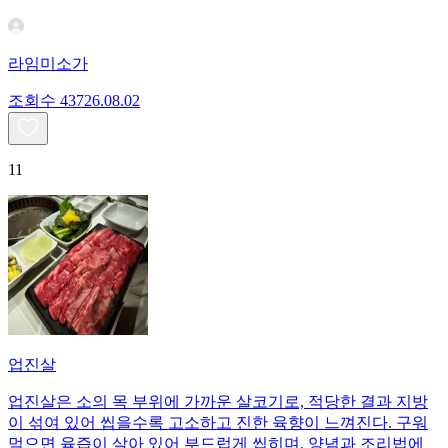
라임미소가
조회수
437
26.08.02
11
업진살
업진살은 소의 목 부위에 가까운 살코기로, 적당한 결과 지방
이 섞여 있어 씹을수록 고소하고 진한 육향이 느껴진다. 구워
먹으면 육즙이 살아 있어 부드럽게 씹히며, 양념과 조리법에