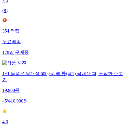
5.0
(
8
)
354
적립
무료배송
178
명
구매중
1+1 늘품은 육개장 600g x2팩 外(택1) 국내산 파, 푸짐한 소고
기
19,900
원
45
%
10,900
원
4.0