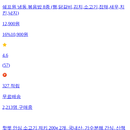
쉐프원 냉동 볶음밥 8종 (햄,닭갈비,김치,소고기,잡채,새우,치
킨,낙지)
12,900
원
16
%
10,900
원
4.6
(
57
)
327
적립
무료배송
2,213
명
구매중
핫펫 안심 소고기 져키 200g 2개, 국내산, 가수분해 간식, 산책