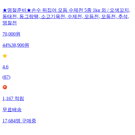
★명절준비★손수 뒤집어 모듬 수제전 5종 1kg 외 / 오색꼬지,
동태전, 동그랑땡, 소고기육전, 수제전, 모듬전, 모둠전, 추석,
명절전
70,000
원
44
%
38,900
원
4.6
(
87
)
1,167
적립
무료배송
17,684
명
구매중