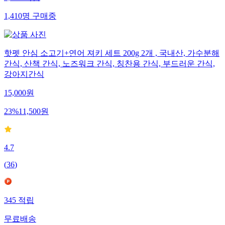
1,410
명
구매중
핫펫 안심 소고기+연어 져키 세트 200g 2개 , 국내산, 가수분해
간식, 산책 간식, 노즈워크 간식, 칭찬용 간식, 부드러운 간식,
강아지간식
15,000
원
23
%
11,500
원
4.7
(
36
)
345
적립
무료배송