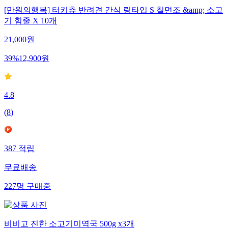
[만원의행복] 터키츄 반려견 간식 링타입 S 칠면조 &amp; 소고
기 힘줄 X 10개
21,000
원
39
%
12,900
원
4.8
(
8
)
387
적립
무료배송
227
명
구매중
비비고 진한 소고기미역국 500g x3개