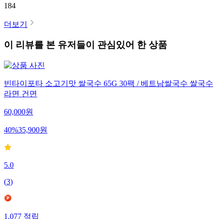
184
더보기
이 리뷰를 본 유저들이 관심있어 한 상품
빈타이포타 소고기맛 쌀국수 65G 30팩 / 베트남쌀국수 쌀국수
라면 건면
60,000
원
40
%
35,900
원
5.0
(
3
)
1,077
적립