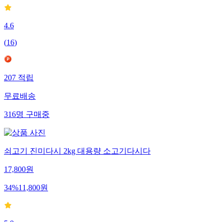
4.6
(
16
)
207
적립
무료배송
316
명
구매중
쇠고기 진미다시 2kg 대용량 소고기다시다
17,800
원
34
%
11,800
원