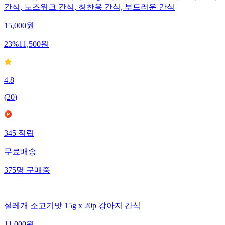
간식, 노즈워크 간식, 칭찬용 간식, 부드러운 간식
15,000
원
23
%
11,500
원
4.8
(
20
)
345
적립
무료배송
375
명
구매중
설레개 소고기맛 15g x 20p 강아지 간식