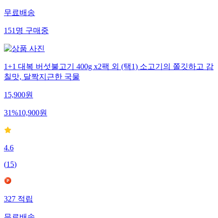
무료배송
151
명
구매중
1+1 대복 버섯불고기 400g x2팩 외 (택1) 소고기의 쫄깃하고 감
칠맛, 달짝지근한 국물
15,900
원
31
%
10,900
원
4.6
(
15
)
327
적립