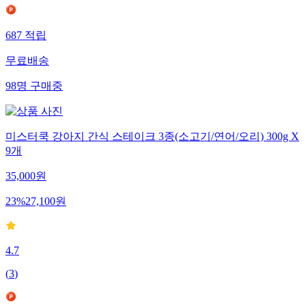
687
적립
무료배송
98
명
구매중
미스터쿡 강아지 간식 스테이크 3종(소고기/연어/오리) 300g X
9개
35,000
원
23
%
27,100
원
4.7
(
3
)