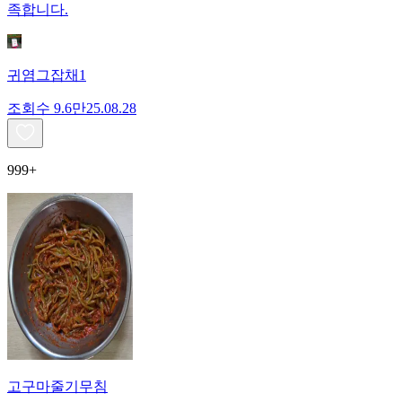
족합니다.
귀염그잡채1
조회수
9.6만
25.08.28
999+
고구마줄기무침