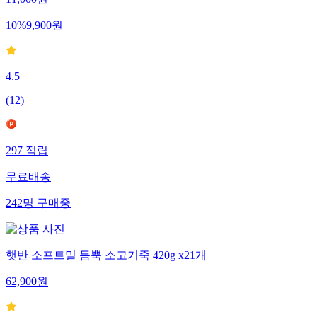
11,000
원
10
%
9,900
원
4.5
(
12
)
297
적립
무료배송
242
명
구매중
햇반 소프트밀 듬뿍 소고기죽 420g x21개
62,900
원