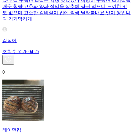
었다 잘 구워진 갈살은 엄청 맛있었다 적당히 구워진 갈비살을
매운 청량 고추와 양파 절임을 상추에 싸서 먹으니 느끼한 맛
도 없으며 고소한 갈비살이 입에 짝짝 달라붇내요 맛이 짱입니
다 기가막히게
감직이
조회수
55
26.04.25
0
레이먼킴