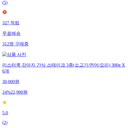
(
5
)
327
적립
무료배송
312
명
구매중
미스터쿡 강아지 간식 스테이크 3종(소고기/연어/오리) 300g X
6개
30,000
원
24
%
22,900
원
5.0
(
2
)