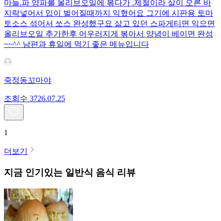
마늘.파 양파를 올리브오일에 볶다가 .제철이라 살이 오른 바
지락넣어서 입이 벌어질때까지 익혔어요 그기에 시판용 토마
토소스 섞어서 쏘스 완성했구요 삶고 있던 스파게티면 익으면
올리브오일 추가한후 어우러지게 볶아서 양념이 베이면 완성
~~^^ 남편과 휴일에 먹기 좋은 메뉴입니다
죽정동꼬마야
조회수
37
26.07.25
1
더보기
지금 인기있는
일반식
음식 리뷰