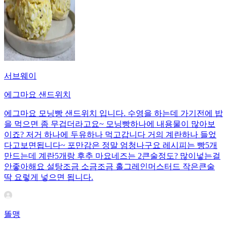
서브웨이
에그마요 샌드위치
에그마요 모닝빵 샌드위치 입니다. 수영을 하는데 가기전에 밥
을 먹으면 좀 무겁더라고요~ 모닝빵하나에 내용물이 많아보
이죠? 저거 하나에 두유하나 먹고갑니다 거의 계란하나 들었
다고보면됩니다~ 포만감은 정말 엄청나구요 레시피는 빵5개
만드는데 계란5개랑 후추 마요네즈는 2큰술정도? 많이넣는걸
안좋아해요 설탕조금 소금조금 홀그레인머스터드 작은큰술
딱 요렇게 넣으면 됩니다.
똘맹