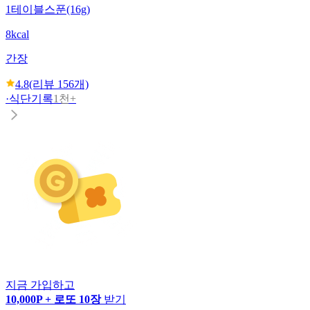
1테이블스푼(16g)
8kcal
간장
4.8
(리뷰
156
개)
·
식단기록
1천+
지금 가입하고
10,000P + 로또 10장
받기