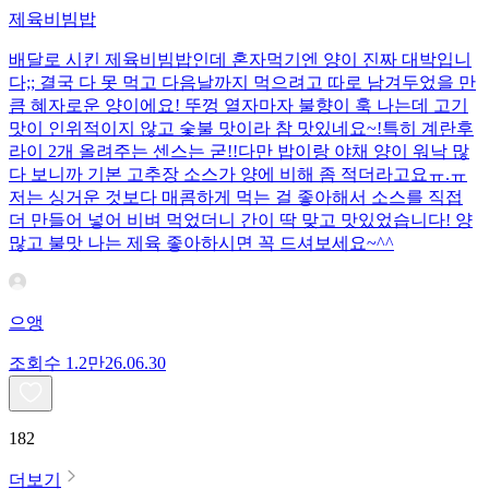
제육비빔밥
배달로 시킨 제육비빔밥인데 혼자먹기엔 양이 진짜 대박입니
다;; 결국 다 못 먹고 다음날까지 먹으려고 따로 남겨두었을 만
큼 혜자로운 양이에요! 뚜껑 열자마자 불향이 훅 나는데 고기
맛이 인위적이지 않고 숯불 맛이라 참 맛있네요~!특히 계란후
라이 2개 올려주는 센스는 굳!! ​다만 밥이랑 야채 양이 워낙 많
다 보니까 기본 고추장 소스가 양에 비해 좀 적더라고요ㅠ.ㅠ
저는 싱거운 것보다 매콤하게 먹는 걸 좋아해서 소스를 직접
더 만들어 넣어 비벼 먹었더니 간이 딱 맞고 맛있었습니다! 양
많고 불맛 나는 제육 좋아하시면 꼭 드셔보세요~^^
으앵
조회수
1.2만
26.06.30
182
더보기