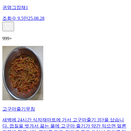
귀염그잡채1
조회수
9.5만
25.08.28
999+
고구마줄기무침
새벽에 24시간 식자재마트에 가서 고구마줄기 3단을 샀습니
다. 껍질을 벗겨서 끓는 물에 고구마 줄기가 약간 익으면 얼른