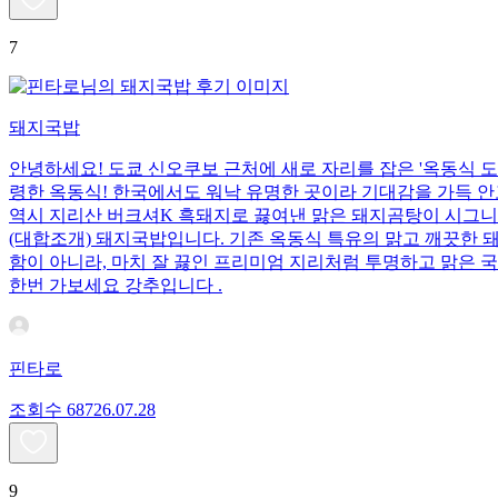
7
돼지국밥
안녕하세요! 도쿄 신오쿠보 근처에 새로 자리를 잡은 '옥동식 도쿄
령한 옥동식! 한국에서도 워낙 유명한 곳이라 기대감을 가득 안
역시 지리산 버크셔K 흑돼지로 끓여낸 맑은 돼지곰탕이 시그니
(대합조개) 돼지국밥입니다. 기존 옥동식 특유의 맑고 깨끗한 
함이 아니라, 마치 잘 끓인 프리미엄 지리처럼 투명하고 맑은 
한번 가보세요 강추입니다 .
핀타로
조회수
687
26.07.28
9