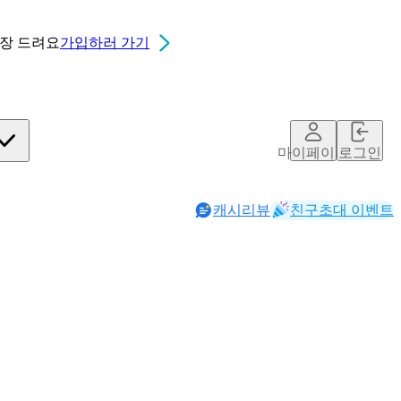
0장
드려요
가입하러 가기
마이페이지
로그인
캐시리뷰
친구초대 이벤트