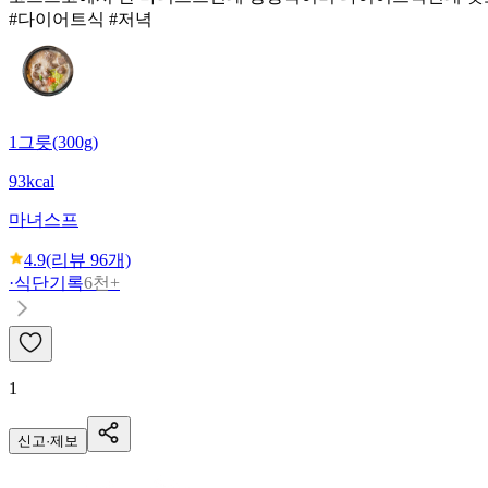
#다이어트식 #저녁
1그릇(300g)
93kcal
마녀스프
4.9
(리뷰
96
개)
·
식단기록
6천+
1
신고·제보