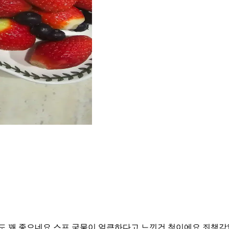
 꽤 좋으네요 스프 국물이 얼큰하다고 느낀건 첨이에요 죄책감