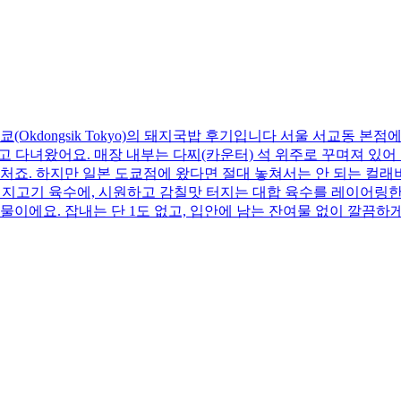
(Okdongsik Tokyo)의 돼지국밥 후기입니다 서울 서교동 
고 다녀왔어요. 매장 내부는 다찌(카운터) 석 위주로 꾸며져 있어
처죠. 하지만 일본 도쿄점에 왔다면 절대 놓쳐서는 안 되는 컬
돼지고기 육수에, 시원하고 감칠맛 터지는 대합 육수를 레이어링한 
국물이에요. 잡내는 단 1도 없고, 입안에 남는 잔여물 없이 깔