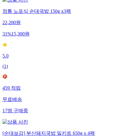
정통 노포식 순대국밥 150g x3팩
22,200
원
31
%
15,300
원
5.0
(
1
)
459
적립
무료배송
17
명
구매중
[순대보감] 부산돼지국밥 밀키트 650g x 4팩