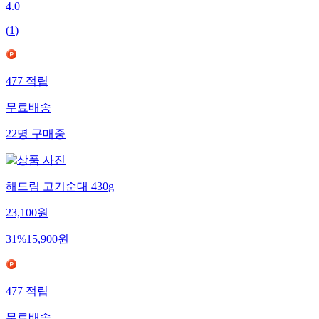
4.0
(
1
)
477
적립
무료배송
22
명
구매중
해드림 고기순대 430g
23,100
원
31
%
15,900
원
477
적립