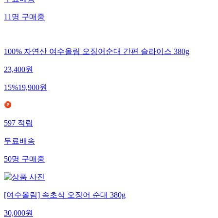
무료배송
11
명
구매중
100% 자연산 여수올림 오징어순대 간편 슬라이스 380g
23,400
원
15
%
19,900
원
597
적립
무료배송
50
명
구매중
[여수올림] 속초식 오징어 순대 380g
30,000
원