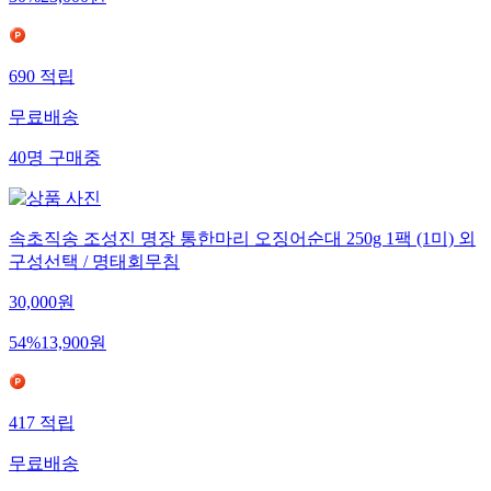
690
적립
무료배송
40
명
구매중
속초직송 조성진 명장 통한마리 오징어순대 250g 1팩 (1미) 외
구성선택 / 명태회무침
30,000
원
54
%
13,900
원
417
적립
무료배송