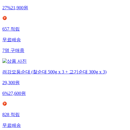
27
%
21,900
원
657
적립
무료배송
7
명
구매중
려강모둠순대 (찰순대 500g x 3 + 고기순대 300g x 3)
29,300
원
6
%
27,600
원
828
적립
무료배송