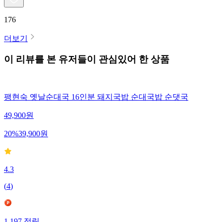
176
더보기
이 리뷰를 본 유저들이 관심있어 한 상품
팽현숙 옛날순대국 16인분 돼지국밥 순대국밥 순댓국
49,900
원
20
%
39,900
원
4.3
(
4
)