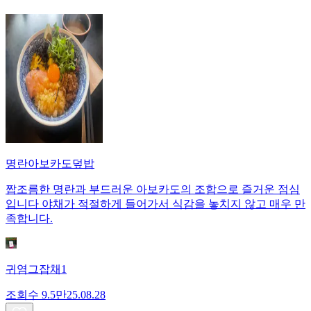
명란아보카도덮밥
짭조름한 명란과 부드러운 아보카도의 조합으로 즐거운 점심
입니다 야채가 적절하게 들어가서 식감을 놓치지 않고 매우 만
족합니다.
귀염그잡채1
조회수
9.5만
25.08.28