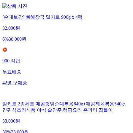
[순대보감] 뼈해장국 밀키트 900g x 4팩
32,000
원
6
%
30,000
원
900
적립
무료배송
42
명
구매중
밀키트 2종세트 매콤깻잎순대볶음640g+매콤제육볶음540g/
간편식조리식품 야식 술안주 캠핑요리 홈파티 집들이
33,000
원
30
%
23,000
원