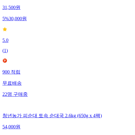
31,500
원
5
%
30,000
원
5.0
(
1
)
900
적립
무료배송
22
명
구매중
청년농가 피순대 토속 순대국 2.6kg (650g x 4팩)
54,000
원