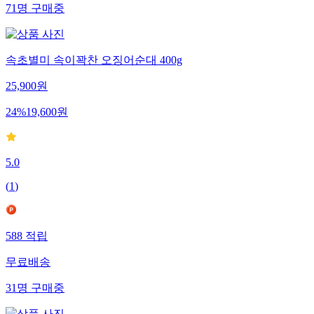
71
명
구매중
속초별미 속이꽉찬 오징어순대 400g
25,900
원
24
%
19,600
원
5.0
(
1
)
588
적립
무료배송
31
명
구매중