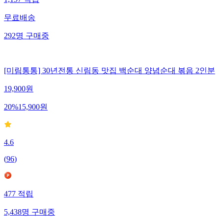
1,197
적립
무료배송
292
명
구매중
[미림통통] 30년전통 신림동 맛집 백순대 양념순대 볶음 2인분
19,900
원
20
%
15,900
원
4.6
(
96
)
477
적립
5,438
명
구매중