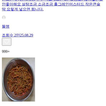
안좋아해요 설탕조금 소금조금 홀그레인머스터드 작은큰술
딱 요렇게 넣으면 됩니다.
똘맹
조회수
2만
25.08.29
999+