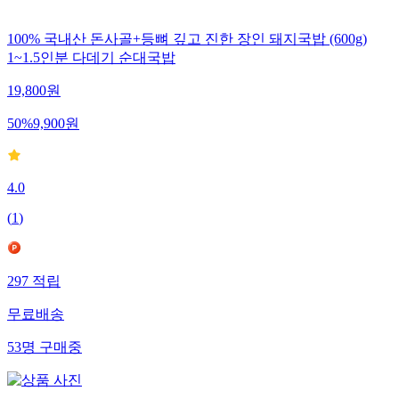
100% 국내산 돈사골+등뼈 깊고 진한 장인 돼지국밥 (600g)
1~1.5인분 다데기 순대국밥
19,800
원
50
%
9,900
원
4.0
(
1
)
297
적립
무료배송
53
명
구매중