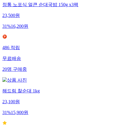
정통 노포식 얼큰 순대국밥 150g x3팩
23,500
원
31
%
16,200
원
486
적립
무료배송
20
명
구매중
해드림 찰순대 1kg
23,100
원
31
%
15,900
원