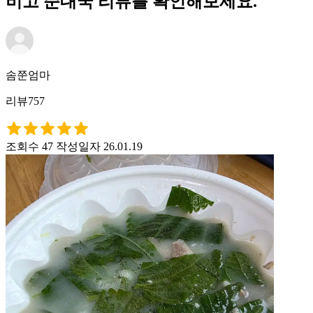
비고 순대국 리뷰를 확인해보세요.
솜쭌엄마
리뷰757
조회수 47
작성일자 26.01.19