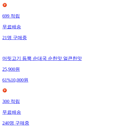
699
적립
무료배송
21
명
구매중
머릿고기 듬뿍 순대국 순한맛 얼큰한맛
25,900
원
61
%
10,000
원
300
적립
무료배송
240
명
구매중