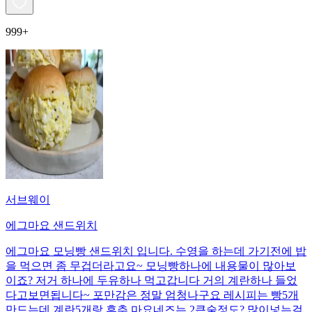
999+
서브웨이
에그마요 샌드위치
에그마요 모닝빵 샌드위치 입니다. 수영을 하는데 가기전에 밥
을 먹으면 좀 무겁더라고요~ 모닝빵하나에 내용물이 많아보
이죠? 저거 하나에 두유하나 먹고갑니다 거의 계란하나 들었
다고보면됩니다~ 포만감은 정말 엄청나구요 레시피는 빵5개
만드는데 계란5개랑 후추 마요네즈는 2큰술정도? 많이넣는걸