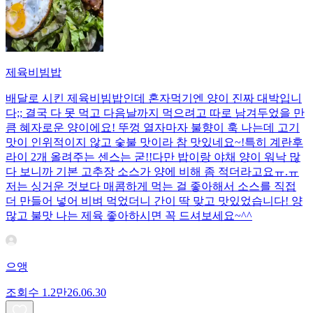
제육비빔밥
배달로 시킨 제육비빔밥인데 혼자먹기엔 양이 진짜 대박입니
다;; 결국 다 못 먹고 다음날까지 먹으려고 따로 남겨두었을 만
큼 혜자로운 양이에요! 뚜껑 열자마자 불향이 훅 나는데 고기
맛이 인위적이지 않고 숯불 맛이라 참 맛있네요~!특히 계란후
라이 2개 올려주는 센스는 굳!! ​다만 밥이랑 야채 양이 워낙 많
다 보니까 기본 고추장 소스가 양에 비해 좀 적더라고요ㅠ.ㅠ
저는 싱거운 것보다 매콤하게 먹는 걸 좋아해서 소스를 직접
더 만들어 넣어 비벼 먹었더니 간이 딱 맞고 맛있었습니다! 양
많고 불맛 나는 제육 좋아하시면 꼭 드셔보세요~^^
으앵
조회수
1.2만
26.06.30