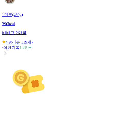
1인분(460g)
390kcal
비비고
순대국
4.9
(리뷰
119
개)
·
식단기록
1.2만+