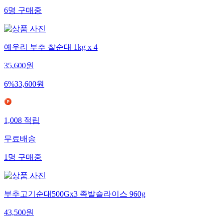
6
명
구매중
예우리 부추 찰순대 1kg x 4
35,600
원
6
%
33,600
원
1,008
적립
무료배송
1
명
구매중
부추고기순대500Gx3 족발슬라이스 960g
43,500
원