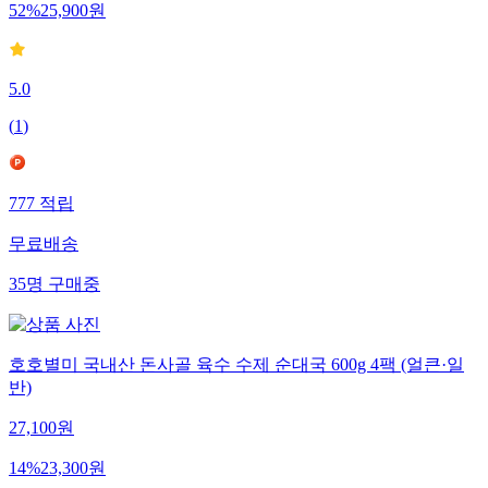
52
%
25,900
원
5.0
(
1
)
777
적립
무료배송
35
명
구매중
호호별미 국내산 돈사골 육수 수제 순대국 600g 4팩 (얼큰·일
반)
27,100
원
14
%
23,300
원