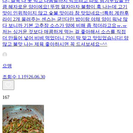
다;; 결국 다 못 먹고 다음날까지 먹으려고 따로 남겨두었을 만
큼 혜자로운 양이에요! 뚜껑 열자마자 불향이 훅 나는데 고기
맛이 인위적이지 않고 숯불 맛이라 참 맛있네요~!특히 계란후
라이 2개 올려주는 센스는 굳!! ​다만 밥이랑 야채 양이 워낙 많
다 보니까 기본 고추장 소스가 양에 비해 좀 적더라고요ㅠ.ㅠ
저는 싱거운 것보다 매콤하게 먹는 걸 좋아해서 소스를 직접
더 만들어 넣어 비벼 먹었더니 간이 딱 맞고 맛있었습니다! 양
많고 불맛 나는 제육 좋아하시면 꼭 드셔보세요~^^
으앵
조회수
1.1만
26.06.30
167