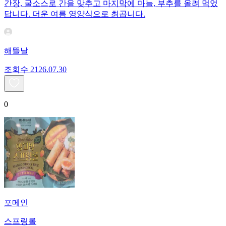
간장, 굴소스로 간을 맞추고 마지막에 마늘, 부추를 올려 먹었
답니다. 더운 여름 영양식으로 최곱니다.
해뜰날
조회수
21
26.07.30
0
포메인
스프링롤