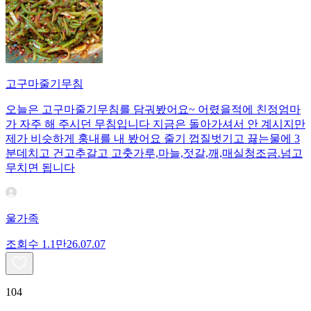
고구마줄기무침
오늘은 고구마줄기무침를 담궈봤어요~ 어렸을적에 친정엄마
가 자주 해 주시던 무침입니다 지금은 돌아가셔서 안 계시지만
제가 비슷하게 훙내를 내 봤어요 줄기 껍질벗기고 끓는물에 3
분데치고 건고추갈고 고춧가루,마늘,젓갈,깨,매실청조금.넘고
무치면 됩니다
울가족
조회수
1.1만
26.07.07
104