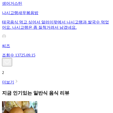
생어거스틴
나시고랭새우볶음밥
태국음식 먹고 싶어서 알러이팟에서 나시고랭과 쌀국수 먹었
어요. 나시고랭은 좀 질척거려서 남겼네요.
씨즈
조회수
137
25.09.15
2
더보기
지금 인기있는
일반식
음식 리뷰