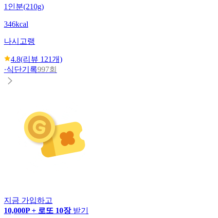
1인분(210g)
346kcal
나시고랭
4.8
(리뷰
121
개)
·
식단기록
997회
지금 가입하고
10,000P + 로또 10장
받기