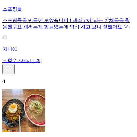
스프링롤
스프링롤을 만들어 보았습니다 ! 냉장고에 남는 야채들을 활
용했구요 채써는게 힘들었는데 막상 하고 보니 잘했어요 ^^
지니01
조회수
32
25.11.26
0