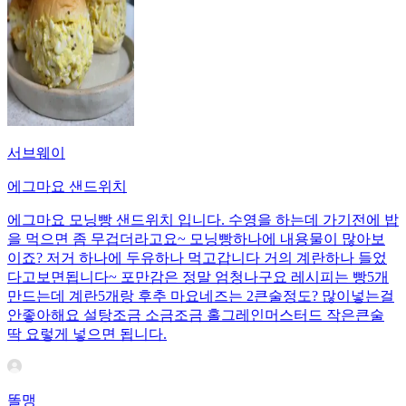
서브웨이
에그마요 샌드위치
에그마요 모닝빵 샌드위치 입니다. 수영을 하는데 가기전에 밥
을 먹으면 좀 무겁더라고요~ 모닝빵하나에 내용물이 많아보
이죠? 저거 하나에 두유하나 먹고갑니다 거의 계란하나 들었
다고보면됩니다~ 포만감은 정말 엄청나구요 레시피는 빵5개
만드는데 계란5개랑 후추 마요네즈는 2큰술정도? 많이넣는걸
안좋아해요 설탕조금 소금조금 홀그레인머스터드 작은큰술
딱 요렇게 넣으면 됩니다.
똘맹