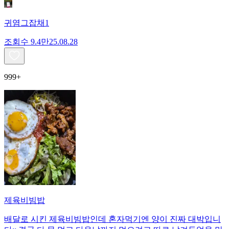
귀염그잡채1
조회수
9.4만
25.08.28
999+
제육비빔밥
배달로 시킨 제육비빔밥인데 혼자먹기엔 양이 진짜 대박입니