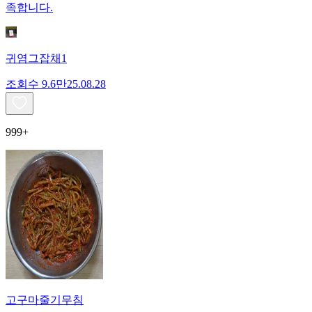
족합니다.
귀염그잡채1
조회수
9.6만
25.08.28
999+
고구마줄기무침