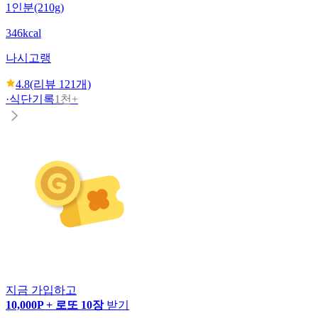
1인분(210g)
346kcal
나시고랭
4.8
(리뷰
121
개)
·
식단기록
1천+
지금 가입하고
10,000P + 로또 10장
받기