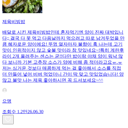
제육비빔밥
배달로 시킨 제육비빔밥인데 혼자먹기엔 양이 진짜 대박입니
다;; 결국 다 못 먹고 다음날까지 먹으려고 따로 남겨두었을 만
큼 혜자로운 양이에요! 뚜껑 열자마자 불향이 훅 나는데 고기
맛이 인위적이지 않고 숯불 맛이라 참 맛있네요~!특히 계란후
라이 2개 올려주는 센스는 굳!! ​다만 밥이랑 야채 양이 워낙 많
다 보니까 기본 고추장 소스가 양에 비해 좀 적더라고요ㅠ.ㅠ
저는 싱거운 것보다 매콤하게 먹는 걸 좋아해서 소스를 직접
더 만들어 넣어 비벼 먹었더니 간이 딱 맞고 맛있었습니다! 양
많고 불맛 나는 제육 좋아하시면 꼭 드셔보세요~^^
으앵
조회수
1.2만
26.06.30