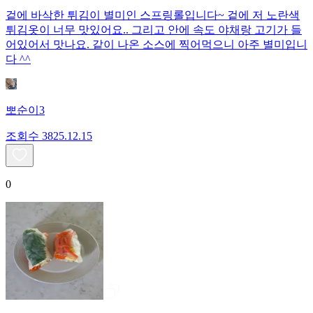
겉에 바삭한 튀김이 별미인 스프링롤입니다~ 겉에 저 노란색
튀김옷이 너무 맛있어요.. 그리고 안에 속도 야채랑 고기가 들
어있어서 맛나요. 같이 나온 소스에 찍어먹으니 아주 별미입니
다 ^^
뽀순이3
조회수
38
25.12.15
0