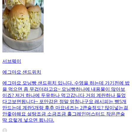
서브웨이
에그마요 샌드위치
에그마요 모닝빵 샌드위치 입니다. 수영을 하는데 가기전에 밥
을 먹으면 좀 무겁더라고요~ 모닝빵하나에 내용물이 많아보
이죠? 저거 하나에 두유하나 먹고갑니다 거의 계란하나 들었
다고보면됩니다~ 포만감은 정말 엄청나구요 레시피는 빵5개
만드는데 계란5개랑 후추 마요네즈는 2큰술정도? 많이넣는걸
안좋아해요 설탕조금 소금조금 홀그레인머스터드 작은큰술
딱 요렇게 넣으면 됩니다.