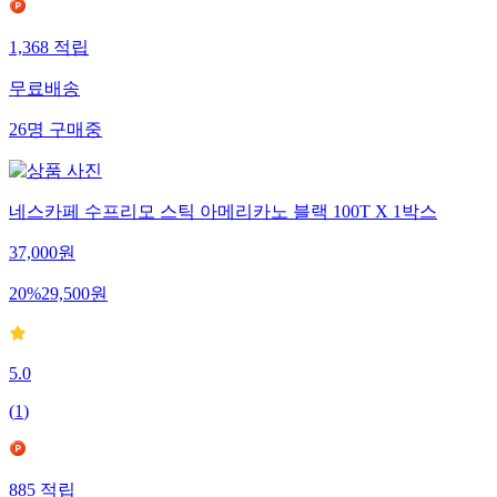
1,368
적립
무료배송
26
명
구매중
네스카페 수프리모 스틱 아메리카노 블랙 100T X 1박스
37,000
원
20
%
29,500
원
5.0
(
1
)
885
적립