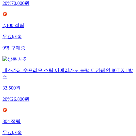
20
%
70,000
원
2,100
적립
무료배송
9
명
구매중
네스카페 수프리모 스틱 아메리카노 블랙 디카페인 80T X 1박
스
33,500
원
20
%
26,800
원
804
적립
무료배송