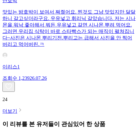
단호박
맛있는 밤호박이 보여서 쪄줬어요. 찐것도 그냥 맛있지만 달달
하니 갈고싶더라구요. 우유넣고 휘리닉 갈았습니다. 저는 시나
몬을 워낙 좋아해서 뭐든 우유넣고 갈면 시나몬 뿌려 먹어요.
그러면 우리집 식탁이 바로 스타빡스가 되는 매직이 펼쳐집니
다~사진은 시나몬 뿌리기전.뿌리고는 급해서 사진을 안 찍어
버리고 먹어버린.ㅋ
이리스1
조회수
1,239
26.07.26
24
더보기
이 리뷰를 본 유저들이 관심있어 한 상품