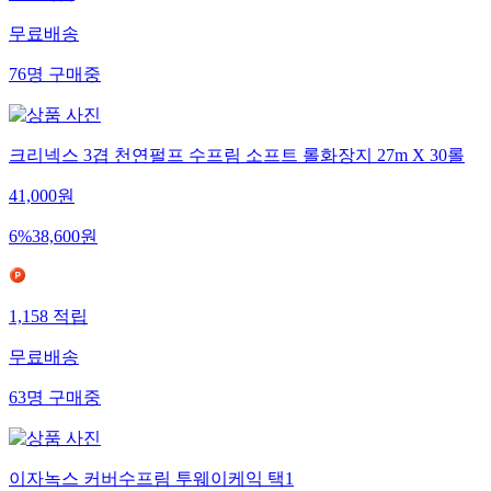
무료배송
76
명
구매중
크리넥스 3겹 천연펄프 수프림 소프트 롤화장지 27m X 30롤
41,000
원
6
%
38,600
원
1,158
적립
무료배송
63
명
구매중
이자녹스 커버수프림 투웨이케익 택1