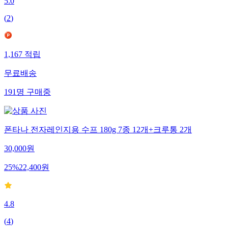
5.0
(
2
)
1,167
적립
무료배송
191
명
구매중
폰타나 전자레인지용 수프 180g 7종 12개+크루통 2개
30,000
원
25
%
22,400
원
4.8
(
4
)