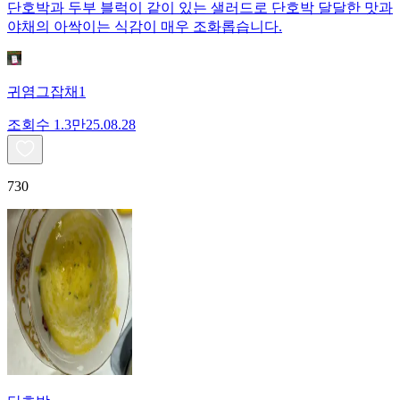
단호박과 두부 블럭이 같이 있는 샐러드로 단호박 달달한 맛과
야채의 아싹이는 식감이 매우 조화롭습니다.
귀염그잡채1
조회수
1.3만
25.08.28
730