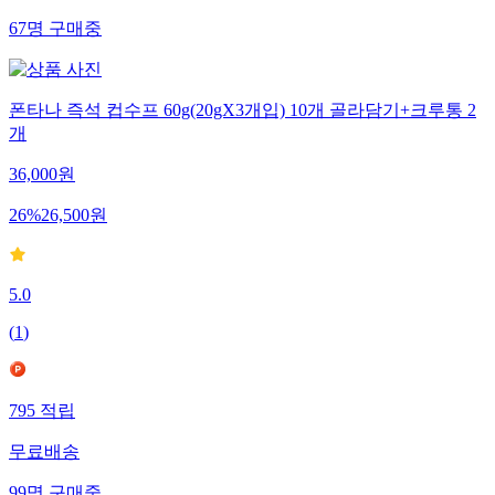
67
명
구매중
폰타나 즉석 컵수프 60g(20gX3개입) 10개 골라담기+크루통 2
개
36,000
원
26
%
26,500
원
5.0
(
1
)
795
적립
무료배송