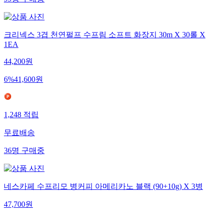
99
명
구매중
크리넥스 3겹 천연펄프 수프림 소프트 화장지 30m X 30롤 X
1EA
44,200
원
6
%
41,600
원
1,248
적립
무료배송
36
명
구매중
네스카페 수프리모 병커피 아메리카노 블랙 (90+10g) X 3병
47,700
원