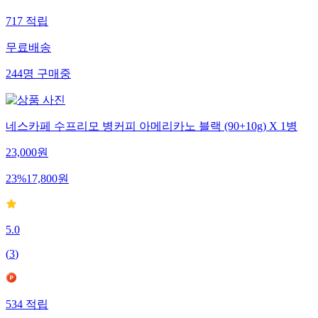
717
적립
무료배송
244
명
구매중
네스카페 수프리모 병커피 아메리카노 블랙 (90+10g) X 1병
23,000
원
23
%
17,800
원
5.0
(
3
)
534
적립