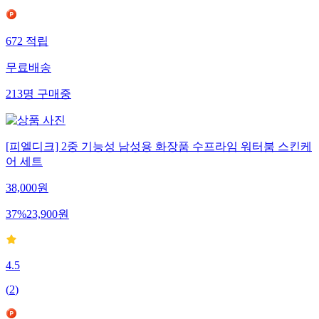
672
적립
무료배송
213
명
구매중
[피엘디크] 2중 기능성 남성용 화장품 수프라임 워터붐 스킨케
어 세트
38,000
원
37
%
23,900
원
4.5
(
2
)