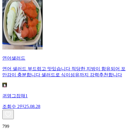
연어샐러드
연어 샐러드 부드럽고 맛있습니다 적당한 지방이 함유되어 포
만감이 충분합니다 샐러드로 식이섬유까지 강력추천합니다
귀염그잡채1
조회수
2만
25.08.28
799