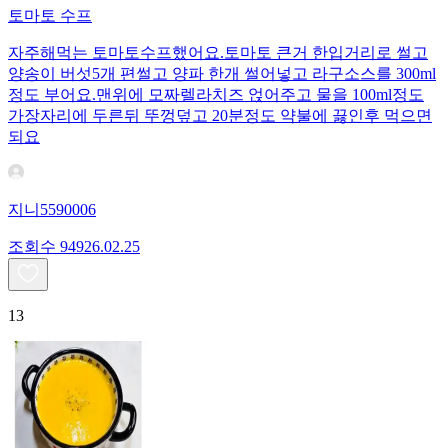
토마토 수프
자주해먹는 토마토수프했어요.토마토 큰거 한입거리로 썰고
양송이 버섯5개 편썰고 양파 한개 썰어넣고 라구소스를 300ml
정도 부어요.맨위에 모짜렐라치즈 얹어주고 물을 100ml정도
가장자리에 두른뒤 뚜껑덮고 20분정도 약불에 끓인후 먹으면
되요
지니5590006
조회수
949
26.02.25
13