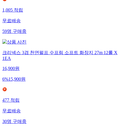
1,005
적립
무료배송
59
명
구매중
크리넥스 3겹 천연펄프 수프림 소프트 화장지 27m 12롤 X
1EA
16,900
원
6
%
15,900
원
477
적립
무료배송
30
명
구매중