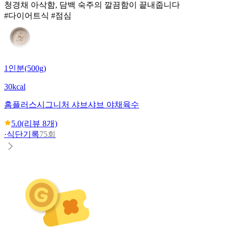
청경채 아삭함, 담백 숙주의 깔끔함이 끝내줍니다
#다이어트식 #점심
1인분(500g)
30kcal
홈플러스
시그니처 샤브샤브 야채육수
5.0
(리뷰
8
개)
·
식단기록
75회