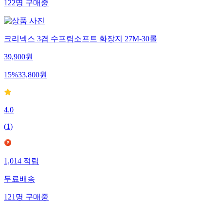
122
명
구매중
크리넥스 3겹 수프림소프트 화장지 27M-30롤
39,900
원
15
%
33,800
원
4.0
(
1
)
1,014
적립
무료배송
121
명
구매중