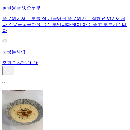
몽글몽글 옛순두부
풀무원에서 두부를 잘 만들어서 풀무원만 고집해요 여기에서
나온 몽글몽글한 옛 순두부입니다 맛이 아주 좋고 부드럽습니
다
꿈굽는사람
조회수
82
25.10.16
0