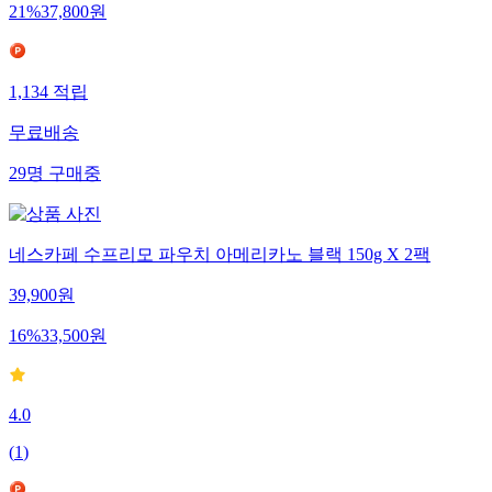
21
%
37,800
원
1,134
적립
무료배송
29
명
구매중
네스카페 수프리모 파우치 아메리카노 블랙 150g X 2팩
39,900
원
16
%
33,500
원
4.0
(
1
)