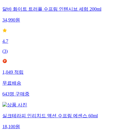
달바 화이트 트러플 수프림 인텐시브 세럼 200ml
34,990
원
4.7
(
3
)
1,049
적립
무료배송
643
명
구매중
실크테라피 인리치드 액션 수프림 에센스 60ml
18,100
원