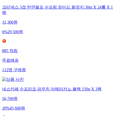
크리넥스 3겹 천연펄프 수프림 와이드 화장지 30m X 24롤 X 1
팩
31,300
원
6
%
29,500
원
885
적립
무료배송
112
명
구매중
네스카페 수프리모 파우치 아메리카노 블랙 150g X 3팩
56,700
원
20
%
45,600
원