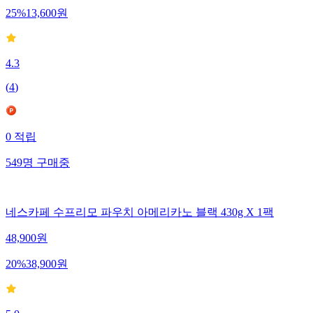
25
%
13,600
원
4.3
(
4
)
0
적립
549
명
구매중
네스카페 수프리모 파우치 아메리카노 블랙 430g X 1팩
48,900
원
20
%
38,900
원