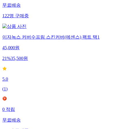
무료배송
122
명
구매중
이자녹스 커버수프림 스킨커버(에센스) 팩트 택1
45,000
원
21
%
35,500
원
5.0
(
1
)
0
적립
무료배송