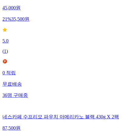
45,000
원
21
%
35,500
원
5.0
(
1
)
0
적립
무료배송
36
명
구매중
네스카페 수프리모 파우치 아메리카노 블랙 430g X 2팩
87,500
원