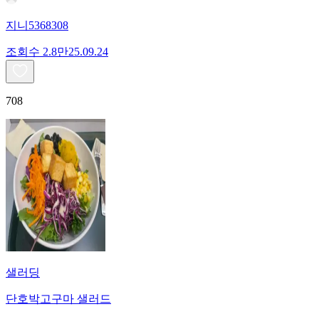
지니5368308
조회수
2.8만
25.09.24
708
샐러딩
단호박고구마 샐러드