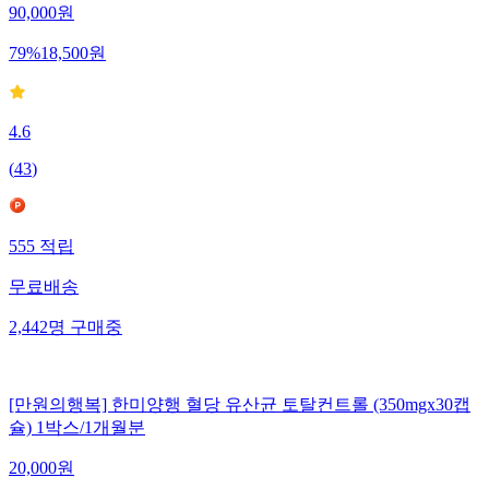
90,000
원
79
%
18,500
원
4.6
(
43
)
555
적립
무료배송
2,442
명
구매중
[만원의행복] 한미양행 혈당 유산균 토탈컨트롤 (350mgx30캡
슐) 1박스/1개월분
20,000
원