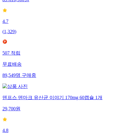
4.7
(
1,329
)
507
적립
무료배송
89,549
명
구매중
덴프스 덴마크 유산균 이야기 170mg 60캡슐 1개
29,700
원
4.8