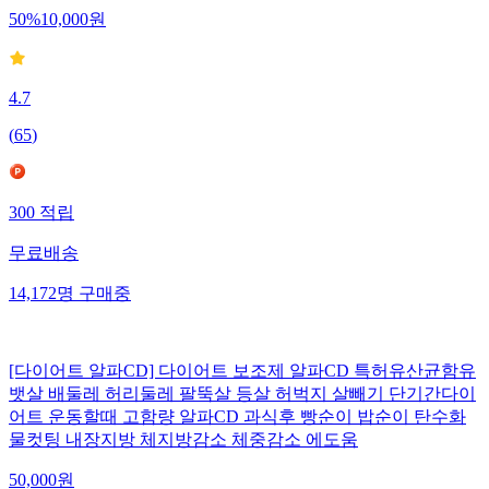
50
%
10,000
원
4.7
(
65
)
300
적립
무료배송
14,172
명
구매중
[다이어트 알파CD] 다이어트 보조제 알파CD 특허유산균함유
뱃살 배둘레 허리둘레 팔뚝살 등살 허벅지 살빼기 단기간다이
어트 운동할때 고함량 알파CD 과식후 빵순이 밥순이 탄수화
물컷팅 내장지방 체지방감소 체중감소 에도움