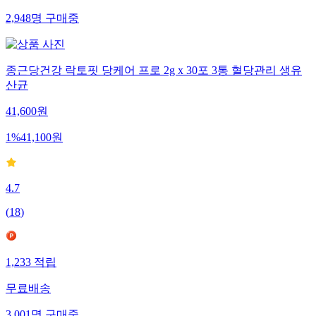
2,948
명
구매중
종근당건강 락토핏 당케어 프로 2g x 30포 3통 혈당관리 생유
산균
41,600
원
1
%
41,100
원
4.7
(
18
)
1,233
적립
무료배송