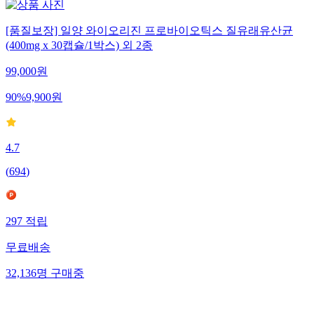
[품질보장] 일양 와이오리진 프로바이오틱스 질유래유산균
(400mg x 30캡슐/1박스) 외 2종
99,000
원
90
%
9,900
원
4.7
(
694
)
297
적립
무료배송
32,136
명
구매중