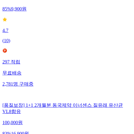
85
%
9,900
원
4.7
(
10
)
297
적립
무료배송
2,781
명
구매중
[품질보장] 1+1 2개월분 동국제약 이너센스 질유래 유산균
VL8함유
100,000
원
83
%
16,900
원