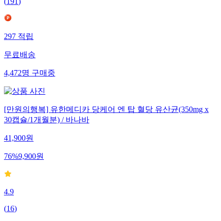
(
191
)
297
적립
무료배송
4,472
명
구매중
[만원의행복] 유한메디카 당케어 엔 탑 혈당 유산균(350mg x
30캡슐/1개월분) / 바나바
41,900
원
76
%
9,900
원
4.9
(
16
)