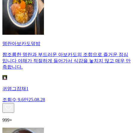
명란아보카도덮밥
짭조름한 명란과 부드러운 아보카도의 조합으로 즐거운 점심
입니다 야채가 적절하게 들어가서 식감을 놓치지 않고 매우 만
족합니다.
귀염그잡채1
조회수
9.6만
25.08.28
999+