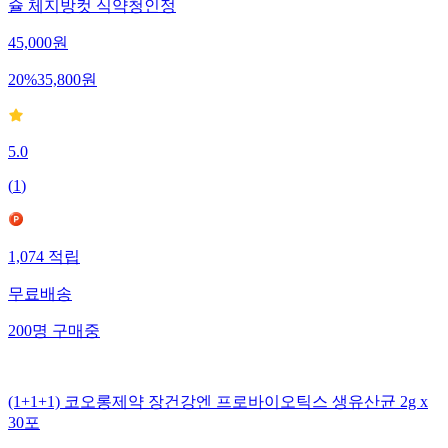
슐 체지방컷 식약청인정
45,000
원
20
%
35,800
원
5.0
(
1
)
1,074
적립
무료배송
200
명
구매중
(1+1+1) 코오롱제약 장건강엔 프로바이오틱스 생유산균 2g x
30포