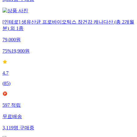
3,001
명
구매중
[인테로] 생유산균 프로바이오틱스 장건강 캐나다산 (총 2개월
분) 외 1종
79,000
원
75
%
19,900
원
4.7
(
85
)
597
적립
무료배송
3,119
명
구매중