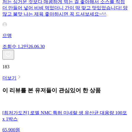
저는 싱거운 것보다 매콤하게 먹는 걸 좋아해서 소스를 직접
더 만들어 넣어 비벼 먹었더니 간이 딱 맞고 맛있었습니다! 양
많고 불맛 나는 제육 좋아하시면 꼭 드셔보세요~^^
으앵
조회수
1.2만
26.06.30
183
더보기
이 리뷰를 본 유저들이 관심있어 한 상품
[최저가도전] 로엘 NMC 특허 미네랄 생 유산균 대용량 100포
x 1박스
65,900
원