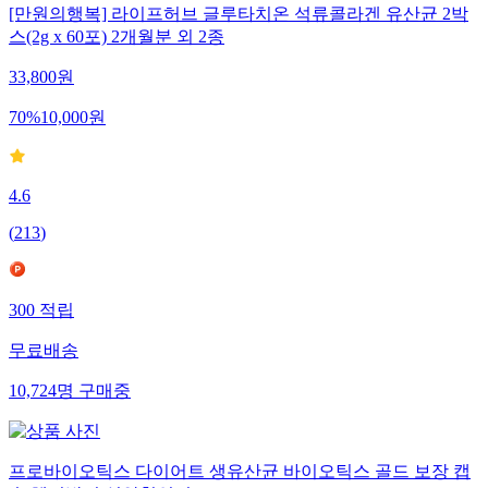
[만원의행복] 라이프허브 글루타치온 석류콜라겐 유산균 2박
스(2g x 60포) 2개월분 외 2종
33,800
원
70
%
10,000
원
4.6
(
213
)
300
적립
무료배송
10,724
명
구매중
프로바이오틱스 다이어트 생유산균 바이오틱스 골드 보장 캡