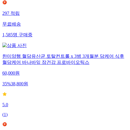
297
적립
무료배송
1,585
명
구매중
한미양행 혈당유산균 토탈컨트롤 x 3병 3개월분 당케어 식후
혈당케어 바나바잎 장건강 프로바이오틱스
60,000
원
35
%
38,800
원
5.0
(
1
)