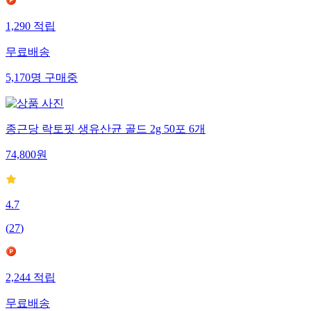
1,290
적립
무료배송
5,170
명
구매중
종근당 락토핏 생유산균 골드 2g 50포 6개
74,800
원
4.7
(
27
)
2,244
적립
무료배송