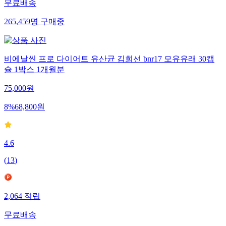
무료배송
265,459
명
구매중
비에날씬 프로 다이어트 유산균 김희선 bnr17 모유유래 30캡
슐 1박스 1개월분
75,000
원
8
%
68,800
원
4.6
(
13
)
2,064
적립
무료배송