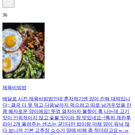
36
제육비빔밥
배달로 시킨 제육비빔밥인데 혼자먹기엔 양이 진짜 대박입니
다;; 결국 다 못 먹고 다음날까지 먹으려고 따로 남겨두었을 만
큼 혜자로운 양이에요! 뚜껑 열자마자 불향이 훅 나는데 고기
맛이 인위적이지 않고 숯불 맛이라 참 맛있네요~!특히 계란후
라이 2개 올려주는 센스는 굳!! ​다만 밥이랑 야채 양이 워낙 많
다 보니까 기본 고추장 소스가 양에 비해 좀 적더라고요ㅠ.ㅠ