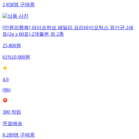
2,858
명
구매중
[만원의행복] 라이프허브 패밀리 프리바이오틱스 유산균 2세
트(2g x 60포) 2개월분 외 2종
25,800
원
61
%
10,000
원
4.6
(
96
)
300
적립
무료배송
8,289
명
구매중