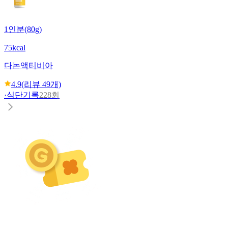
1인분(80g)
75kcal
다논
액티비아
4.9
(리뷰
49
개)
·
식단기록
228회