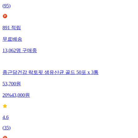
(
95
)
891
적립
무료배송
13,062
명
구매중
종근당건강 락토핏 생유산균 골드 50포 x 3통
53,700
원
20
%
43,000
원
4.6
(
35
)