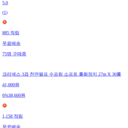
5.0
(
1
)
885
적립
무료배송
75
명
구매중
크리넥스 3겹 천연펄프 수프림 소프트 롤화장지 27m X 30롤
41,000
원
6
%
38,600
원
1,158
적립
무료배송