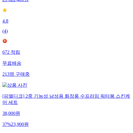
25
%
22,400
원
4.8
(
4
)
672
적립
무료배송
213
명
구매중
[피엘디크] 2중 기능성 남성용 화장품 수프라임 워터붐 스킨케
어 세트
38,000
원
37
%
23,900
원