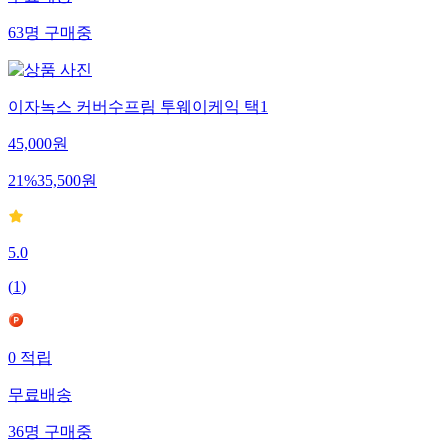
63
명
구매중
이자녹스 커버수프림 투웨이케익 택1
45,000
원
21
%
35,500
원
5.0
(
1
)
0
적립
무료배송
36
명
구매중