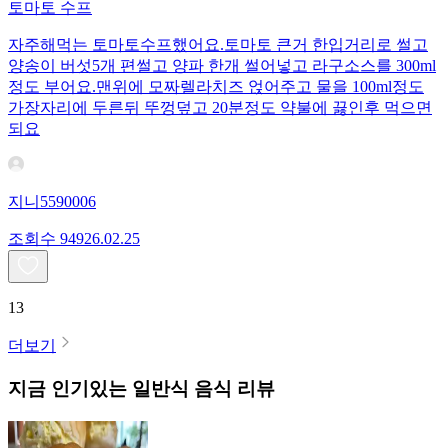
토마토 수프
자주해먹는 토마토수프했어요.토마토 큰거 한입거리로 썰고
양송이 버섯5개 편썰고 양파 한개 썰어넣고 라구소스를 300ml
정도 부어요.맨위에 모짜렐라치즈 얹어주고 물을 100ml정도
가장자리에 두른뒤 뚜껑덮고 20분정도 약불에 끓인후 먹으면
되요
지니5590006
조회수
949
26.02.25
13
더보기
지금 인기있는
일반식
음식 리뷰