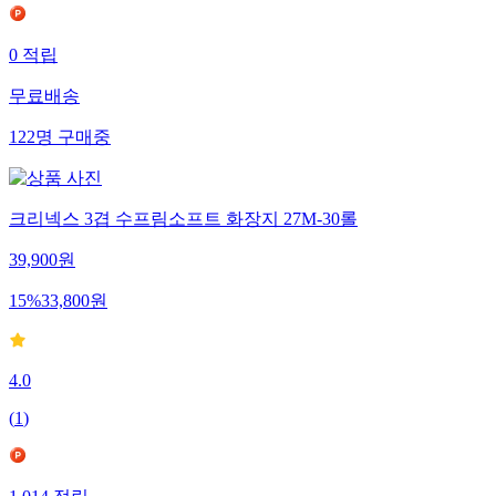
0
적립
무료배송
122
명
구매중
크리넥스 3겹 수프림소프트 화장지 27M-30롤
39,900
원
15
%
33,800
원
4.0
(
1
)