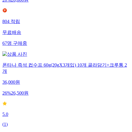
20
%
26,800
원
804
적립
무료배송
67
명
구매중
폰타나 즉석 컵수프 60g(20gX3개입) 10개 골라담기+크루통 2
개
36,000
원
26
%
26,500
원
5.0
(
1
)