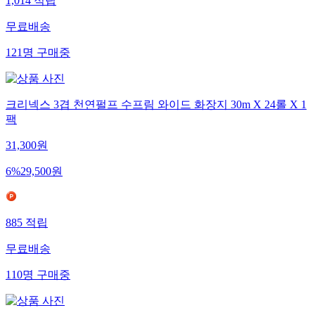
1,014
적립
무료배송
121
명
구매중
크리넥스 3겹 천연펄프 수프림 와이드 화장지 30m X 24롤 X 1
팩
31,300
원
6
%
29,500
원
885
적립
무료배송
110
명
구매중