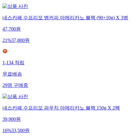
네스카페 수프리모 병커피 아메리카노 블랙 (90+10g) X 3병
47,700
원
21
%
37,800
원
1,134
적립
무료배송
29
명
구매중
네스카페 수프리모 파우치 아메리카노 블랙 150g X 2팩
39,900
원
16
%
33,500
원