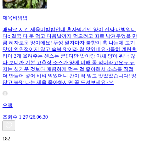
제육비빔밥
배달로 시킨 제육비빔밥인데 혼자먹기엔 양이 진짜 대박입니
다;; 결국 다 못 먹고 다음날까지 먹으려고 따로 남겨두었을 만
큼 혜자로운 양이에요! 뚜껑 열자마자 불향이 훅 나는데 고기
맛이 인위적이지 않고 숯불 맛이라 참 맛있네요~!특히 계란후
라이 2개 올려주는 센스는 굳!! ​다만 밥이랑 야채 양이 워낙 많
다 보니까 기본 고추장 소스가 양에 비해 좀 적더라고요ㅠ.ㅠ
저는 싱거운 것보다 매콤하게 먹는 걸 좋아해서 소스를 직접
더 만들어 넣어 비벼 먹었더니 간이 딱 맞고 맛있었습니다! 양
많고 불맛 나는 제육 좋아하시면 꼭 드셔보세요~^^
으앵
조회수
1.2만
26.06.30
182