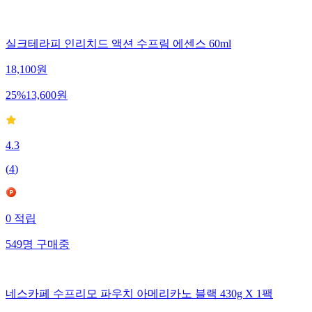
실크테라피 인리치드 액션 수프림 에센스 60ml
18,100
원
25
%
13,600
원
4.3
(
4
)
0
적립
549
명
구매중
네스카페 수프리모 파우치 아메리카노 블랙 430g X 1팩