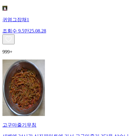
귀염그잡채1
조회수
9.5만
25.08.28
999+
고구마줄기무침