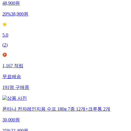
48,900
원
20
%
38,900
원
5.0
(
2
)
1,167
적립
무료배송
191
명
구매중
폰타나 전자레인지용 수프 180g 7종 12개+크루통 2개
30,000
원