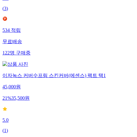
(
3
)
534
적립
무료배송
122
명
구매중
이자녹스 커버수프림 스킨커버(에센스) 팩트 택1
45,000
원
21
%
35,500
원
5.0
(
1
)