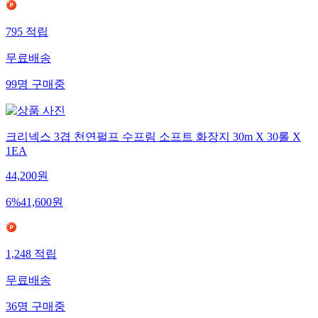
795
적립
무료배송
99
명
구매중
크리넥스 3겹 천연펄프 수프림 소프트 화장지 30m X 30롤 X
1EA
44,200
원
6
%
41,600
원
1,248
적립
무료배송
36
명
구매중