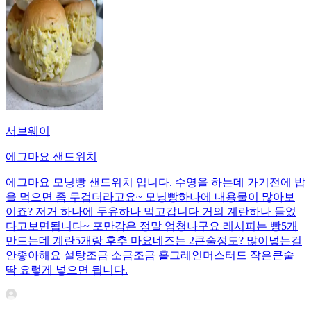
서브웨이
에그마요 샌드위치
에그마요 모닝빵 샌드위치 입니다. 수영을 하는데 가기전에 밥
을 먹으면 좀 무겁더라고요~ 모닝빵하나에 내용물이 많아보
이죠? 저거 하나에 두유하나 먹고갑니다 거의 계란하나 들었
다고보면됩니다~ 포만감은 정말 엄청나구요 레시피는 빵5개
만드는데 계란5개랑 후추 마요네즈는 2큰술정도? 많이넣는걸
안좋아해요 설탕조금 소금조금 홀그레인머스터드 작은큰술
딱 요렇게 넣으면 됩니다.