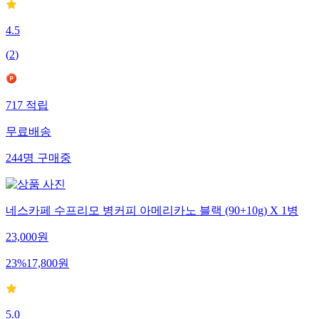
4.5
(
2
)
717
적립
무료배송
244
명
구매중
네스카페 수프리모 병커피 아메리카노 블랙 (90+10g) X 1병
23,000
원
23
%
17,800
원
5.0