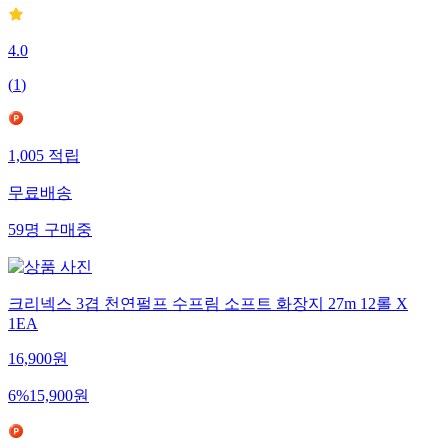
4.0
(
1
)
1,005
적립
무료배송
59
명
구매중
크리넥스 3겹 천연펄프 수프림 소프트 화장지 27m 12롤 X
1EA
16,900
원
6
%
15,900
원