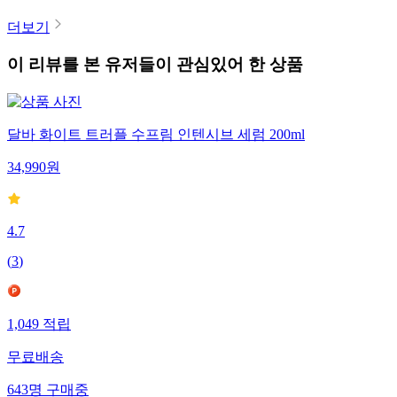
더보기
이 리뷰를 본 유저들이 관심있어 한 상품
달바 화이트 트러플 수프림 인텐시브 세럼 200ml
34,990
원
4.7
(
3
)
1,049
적립
무료배송
643
명
구매중