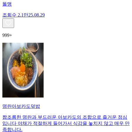
똘맹
조회수
2.1만
25.08.29
999+
명란아보카도덮밥
짭조름한 명란과 부드러운 아보카도의 조합으로 즐거운 점심
입니다 야채가 적절하게 들어가서 식감을 놓치지 않고 매우 만
족합니다.