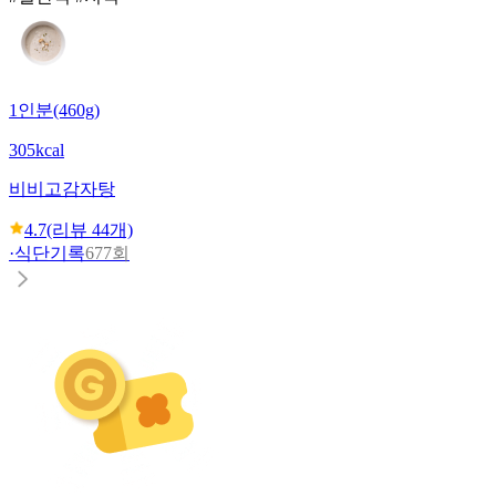
1인분(460g)
305kcal
비비고
감자탕
4.7
(리뷰
44
개)
·
식단기록
677회