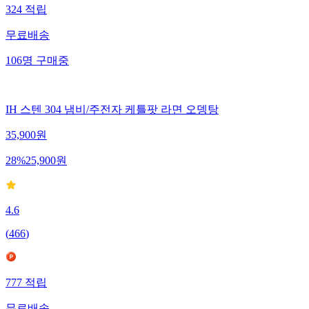
324
적립
무료배송
106
명
구매중
IH 스텐 304 냄비/주전자 케틀팟 라면 오뎅탕
35,900
원
28
%
25,900
원
4.6
(
466
)
777
적립