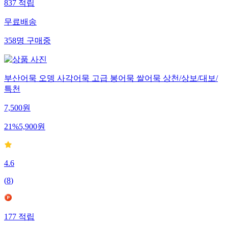
837
적립
무료배송
358
명
구매중
부산어묵 오뎅 사각어묵 고급 봉어묵 쌀어묵 상천/상보/대보/
특천
7,500
원
21
%
5,900
원
4.6
(
8
)
177
적립