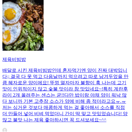
제육비빔밥
배달로 시킨 제육비빔밥인데 혼자먹기엔 양이 진짜 대박입니
다;; 결국 다 못 먹고 다음날까지 먹으려고 따로 남겨두었을 만
큼 혜자로운 양이에요! 뚜껑 열자마자 불향이 훅 나는데 고기
맛이 인위적이지 않고 숯불 맛이라 참 맛있네요~!특히 계란후
라이 2개 올려주는 센스는 굳!! ​다만 밥이랑 야채 양이 워낙 많
다 보니까 기본 고추장 소스가 양에 비해 좀 적더라고요ㅠ.ㅠ
저는 싱거운 것보다 매콤하게 먹는 걸 좋아해서 소스를 직접
더 만들어 넣어 비벼 먹었더니 간이 딱 맞고 맛있었습니다! 양
많고 불맛 나는 제육 좋아하시면 꼭 드셔보세요~^^