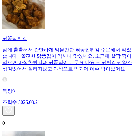
닭똥집튀김
밤에 출출해서 간단하게 먹을만한 닭똥집튀김 주문해서 먹었
습니다~ 쫄깃한 닭똥집이 역시나 맛있네요. 소금에 살짝 찍어
먹으면 바삭한튀김과 닭똥집이 너무 맛나요~~ 닭튀김도 약간
섞여있어서 질리지않고 야식으로 먹기에 아주 딱이었어요
독정이
조회수
30
26.03.21
0