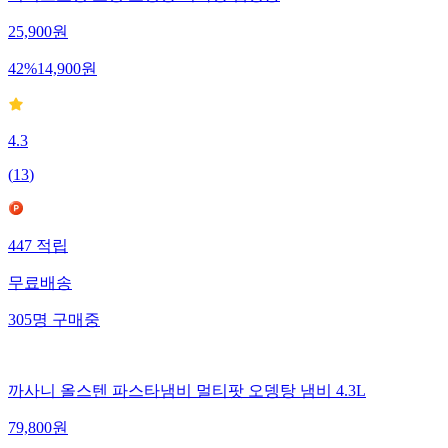
이어트오뎅 오뎅 오뎅탕 어묵탕 캠핑용
25,900
원
42
%
14,900
원
4.3
(
13
)
447
적립
무료배송
305
명
구매중
까사니 올스텐 파스타냄비 멀티팟 오뎅탕 냄비 4.3L
79,800
원