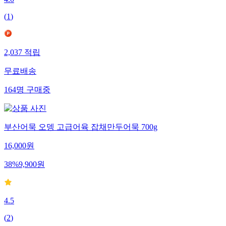
4.0
(
1
)
2,037
적립
무료배송
164
명
구매중
부산어묵 오뎅 고급어육 잡채만두어묵 700g
16,000
원
38
%
9,900
원
4.5
(
2
)