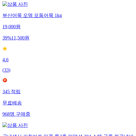
부산어묵 오뎅 모둠어묵 1kg
19,000
원
39
%
11,500
원
4.6
(
33
)
345
적립
무료배송
968
명
구매중