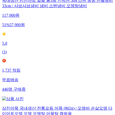
국내생산 키친아트 일품 통3중 인덕션 304 스텐 궁중 전골냄비
33cm / 샤브샤브냄비 냄비 스텐냄비 오뎅탕냄비
117,900
원
51
%
57,900
원
5.0
(
3
)
1,737
적립
무료배송
446
명
구매중
삼진어묵 국내생산 전통모듬 어묵 (802g) / 오뎅바 순살오뎅 다