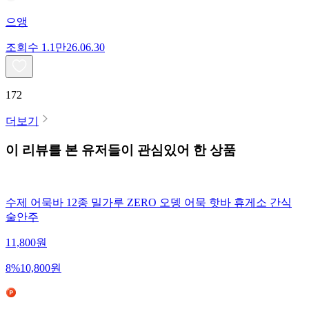
으앵
조회수
1.1만
26.06.30
172
더보기
이 리뷰를 본 유저들이 관심있어 한 상품
수제 어묵바 12종 밀가루 ZERO 오뎅 어묵 핫바 휴게소 간식
술안주
11,800
원
8
%
10,800
원