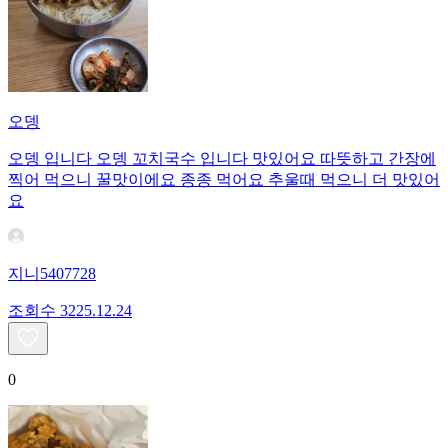
오뎅
오뎅 입니다 오뎅 꼬치국수 입니다 맛있어요 따뜻하고 간장에
찍어 먹으니 꿀맛이에요 종종 먹어요 추울때 먹으니 더 맛있어
요
지니5407728
조회수
32
25.12.24
0