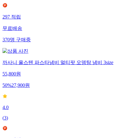
297
적립
무료배송
370
명
구매중
까사니 올스텐 파스타냄비 멀티팟 오뎅탕 냄비 3size
55,800
원
50
%
27,900
원
4.0
(
3
)