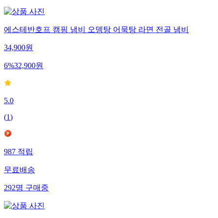
에스테반호프 캠핑 냄비 오뎅탕 어묵탕 라면 전골 냄비
34,900
원
6
%
32,900
원
5.0
(
1
)
987
적립
무료배송
292
명
구매중