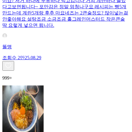
이죠? 저거 하나에 두유하나 먹고갑니다 거의 계란하나 들었
다고보면됩니다~ 포만감은 정말 엄청나구요 레시피는 빵5개
만드는데 계란5개랑 후추 마요네즈는 2큰술정도? 많이넣는걸
안좋아해요 설탕조금 소금조금 홀그레인머스터드 작은큰술
딱 요렇게 넣으면 됩니다.
똘맹
조회수
2만
25.08.29
999+