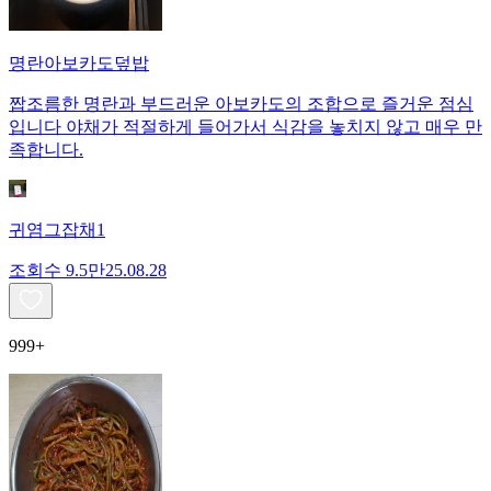
명란아보카도덮밥
짭조름한 명란과 부드러운 아보카도의 조합으로 즐거운 점심
입니다 야채가 적절하게 들어가서 식감을 놓치지 않고 매우 만
족합니다.
귀염그잡채1
조회수
9.5만
25.08.28
999+