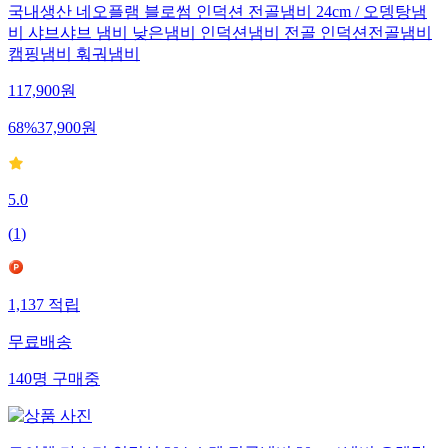
국내생산 네오플램 블로썸 인덕션 전골냄비 24cm / 오뎅탕냄
비 샤브샤브 냄비 낮은냄비 인덕션냄비 전골 인덕션전골냄비
캠핑냄비 훠궈냄비
117,900
원
68
%
37,900
원
5.0
(
1
)
1,137
적립
무료배송
140
명
구매중