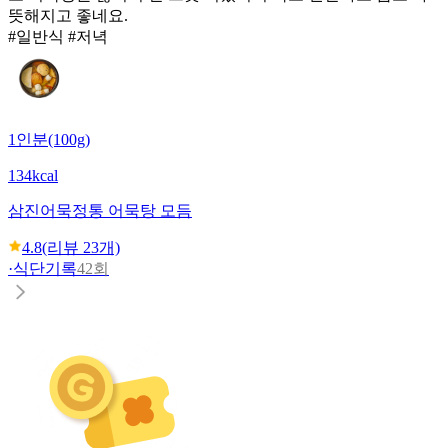
뜻해지고 좋네요.
#일반식 #저녁
1인분(100g)
134kcal
삼진어묵
정통 어묵탕 모듬
4.8
(리뷰
23
개)
·
식단기록
42회