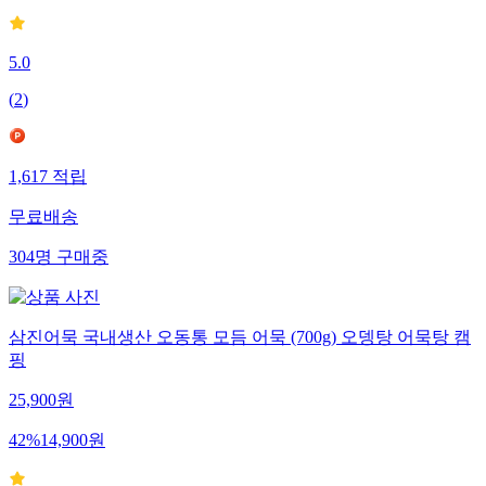
5.0
(
2
)
1,617
적립
무료배송
304
명
구매중
삼진어묵 국내생산 오동통 모듬 어묵 (700g) 오뎅탕 어묵탕 캠
핑
25,900
원
42
%
14,900
원