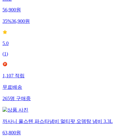
3.3L
56,900
원
35
%
36,900
원
5.0
(
1
)
1,107
적립
무료배송
265
명
구매중
까사니 올스텐 파스타냄비 멀티팟 오뎅탕 냄비 3.3L
63,800
원