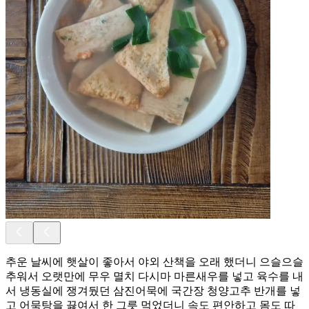
추운 날씨에 햇살이 좋아서 야외 산책을 오래 했더니 으슬으슬
추워서 오랫만에 무우 멸치 다시마 마른새우를 넣고 육수를 내
서 냉동실에 쟁겨뒀던 삼진어묵에 국간장 청양고추 반개를 넣
고 어묵탕을 끓여서 한 그릇 먹었더니 속도 편안하고 몸도 따