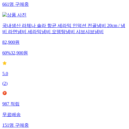
661
명
구매중
국내생산 라체나 솔라 항균 세라믹 인덕션 전골냄비 20cm / 냄
비 라면냄비 세라믹냄비 오뎅탕냄비 샤브샤브냄비
82,900
원
60
%
32,900
원
5.0
(
2
)
987
적립
무료배송
151
명
구매중