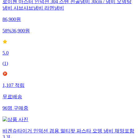
로이첸 마스터 인덕션 304 스텐 전골냄비 30cm / 냄비 오뎅탕
냄비 샤브샤브냄비 라면냄비
86,900
원
58
%
36,900
원
5.0
(
1
)
1,107
적립
무료배송
96
명
구매중
바겐슈타이거 인덕션 겸용 멀티팟 파스타 오뎅 냄비 채망포함