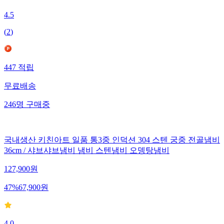
4.5
(
2
)
447
적립
무료배송
246
명
구매중
국내생산 키친아트 일품 통3중 인덕션 304 스텐 궁중 전골냄비
36cm / 샤브샤브냄비 냄비 스텐냄비 오뎅탕냄비
127,900
원
47
%
67,900
원