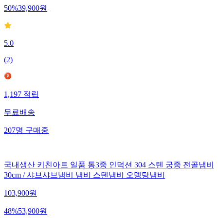
50
%
39,900
원
5.0
(
2
)
1,197
적립
무료배송
207
명
구매중
국내생산 키친아트 일품 통3중 인덕션 304 스텐 궁중 전골냄비
30cm / 샤브샤브냄비 냄비 스텐냄비 오뎅탕냄비
103,900
원
48
%
53,900
원