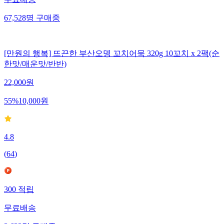
무료배송
67,528
명
구매중
[만원의 행복] 뜨끈한 부산오뎅 꼬치어묵 320g 10꼬치 x 2팩(순
한맛/매운맛/반반)
22,000
원
55
%
10,000
원
4.8
(
64
)
300
적립
무료배송