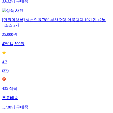
3,632
명
구매중
[만원의행복] 생선연육78% 부산오뎅 어묵꼬치 10개입 x2봉
+소스 2개
25,000
원
42
%
14,500
원
4.7
(
37
)
435
적립
무료배송
1,738
명
구매중