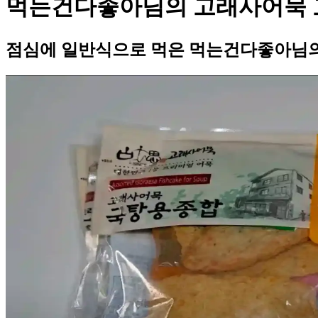
먹는건다좋아님의 고래사어묵 
점심에 일반식으로 먹은 먹는건다좋아님의