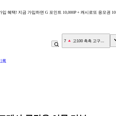
가입 혜택!
지금 가입하면
G 포인트 10,000P + 캐시로또 응모권 1
7
고100 촉촉 고구마 스틱
기록