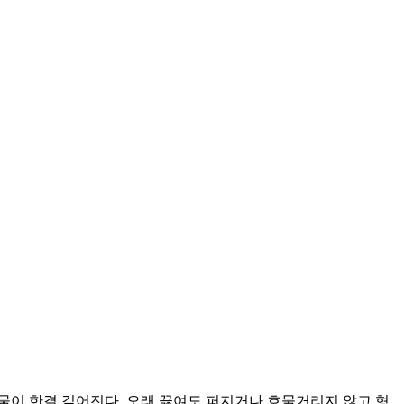
물이 한결 깊어진다. 오래 끓여도 퍼지거나 흐물거리지 않고 형