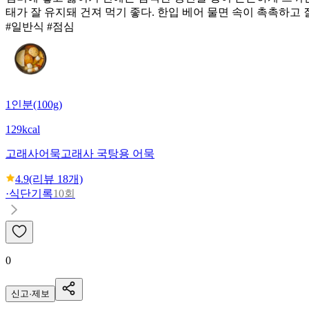
태가 잘 유지돼 건져 먹기 좋다. 한입 베어 물면 속이 촉촉하고
#일반식 #점심
1인분(100g)
129kcal
고래사어묵
고래사 국탕용 어묵
4.9
(리뷰
18
개)
·
식단기록
10회
0
신고·제보