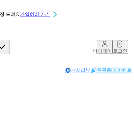
0장
드려요
가입하러 가기
마이페이지
로그인
캐시리뷰
친구초대 이벤트