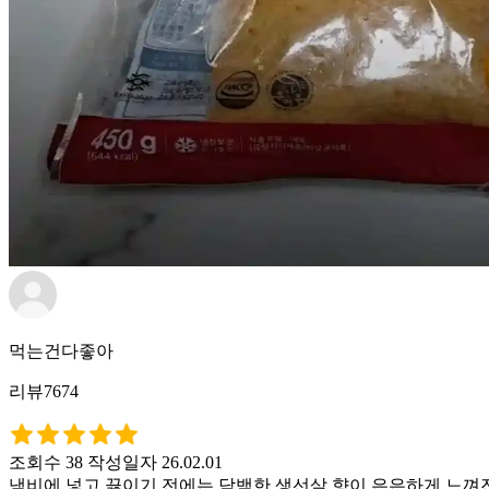
먹는건다좋아
리뷰7674
조회수 38
작성일자 26.02.01
냄비에 넣고 끓이기 전에는 담백한 생선살 향이 은은하게 느껴진