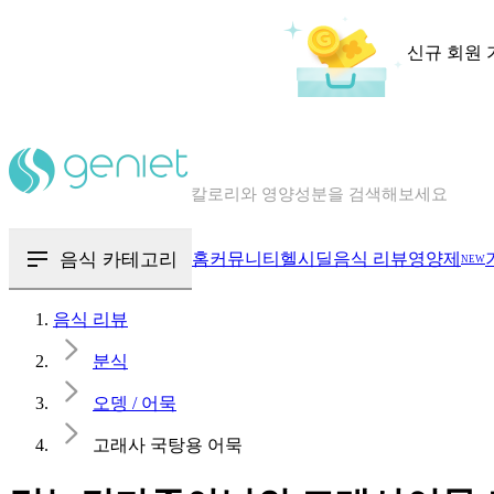
신규 회원 
칼로리와 영양성분을 검색해보세요
혈당 · 다이어트 음식 검색해보세요
음식 · 영양제 리뷰를 찾아보세요
음식 카테고리
홈
커뮤니티
헬시딜
음식 리뷰
영양제
NEW
음식 리뷰
분식
오뎅 / 어묵
고래사 국탕용 어묵