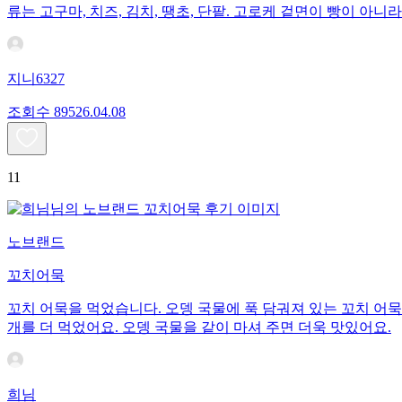
류는 고구마, 치즈, 김치, 땡초, 단팥. 고로케 겉면이 빵이 
지니6327
조회수
895
26.04.08
11
노브랜드
꼬치어묵
꼬치 어묵을 먹었습니다. 오뎅 국물에 푹 담궈져 있는 꼬치 어묵
개를 더 먹었어요. 오뎅 국물을 같이 마셔 주면 더욱 맛있어요.
희님