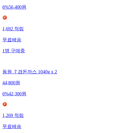
6
%
56,400
원
1,692
적립
무료배송
1
명
구매중
동원 ７겹돈까스 1040g x 2
44,800
원
6
%
42,300
원
1,269
적립
무료배송