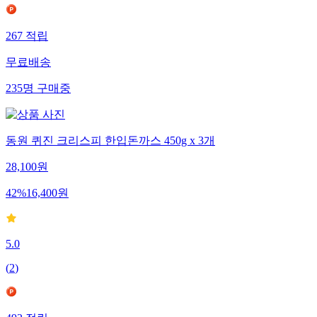
267
적립
무료배송
235
명
구매중
동원 퀴진 크리스피 한입돈까스 450g x 3개
28,100
원
42
%
16,400
원
5.0
(
2
)