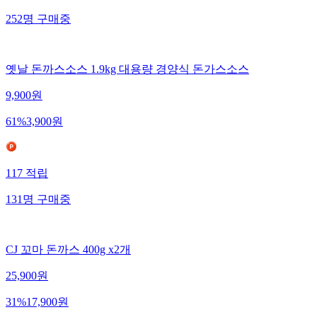
252
명
구매중
옛날 돈까스소스 1.9kg 대용량 경양식 돈가스소스
9,900
원
61
%
3,900
원
117
적립
131
명
구매중
CJ 꼬마 돈까스 400g x2개
25,900
원
31
%
17,900
원