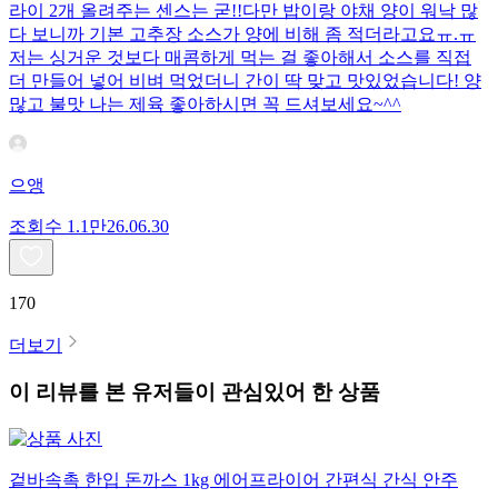
라이 2개 올려주는 센스는 굳!! ​다만 밥이랑 야채 양이 워낙 많
다 보니까 기본 고추장 소스가 양에 비해 좀 적더라고요ㅠ.ㅠ
저는 싱거운 것보다 매콤하게 먹는 걸 좋아해서 소스를 직접
더 만들어 넣어 비벼 먹었더니 간이 딱 맞고 맛있었습니다! 양
많고 불맛 나는 제육 좋아하시면 꼭 드셔보세요~^^
으앵
조회수
1.1만
26.06.30
170
더보기
이 리뷰를 본 유저들이 관심있어 한 상품
겉바속촉 한입 돈까스 1kg 에어프라이어 간편식 간식 안주