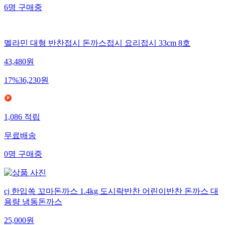
6
명
구매중
멜라민 대형 반찬접시 돈까스접시 요리접시 33cm 8호
43,480
원
17
%
36,230
원
1,086
적립
무료배송
0
명
구매중
cj 한입쏙 꼬마돈까스 1.4kg 도시락반찬 어린이반찬 돈까스 대
용량 냉동돈까스
25,000
원