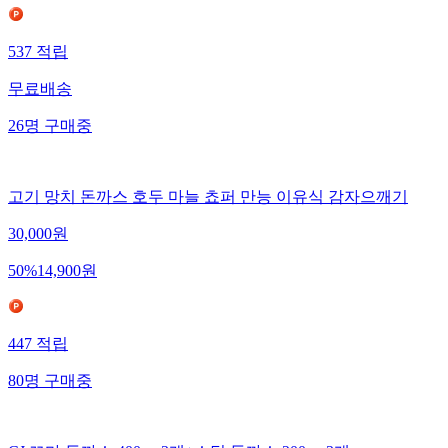
537
적립
무료배송
26
명
구매중
고기 망치 돈까스 호두 마늘 쵸퍼 만능 이유식 감자으깨기
30,000
원
50
%
14,900
원
447
적립
80
명
구매중