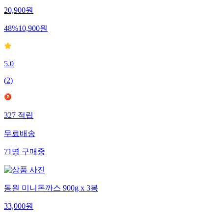
20,900
원
48
%
10,900
원
5.0
(
2
)
327
적립
무료배송
71
명
구매중
동원 미니돈까스 900g x 3봉
33,000
원