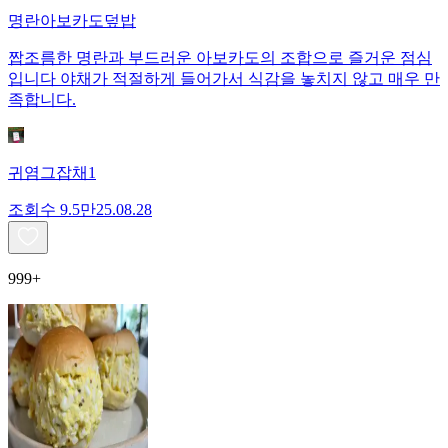
명란아보카도덮밥
짭조름한 명란과 부드러운 아보카도의 조합으로 즐거운 점심
입니다 야채가 적절하게 들어가서 식감을 놓치지 않고 매우 만
족합니다.
귀염그잡채1
조회수
9.5만
25.08.28
999+