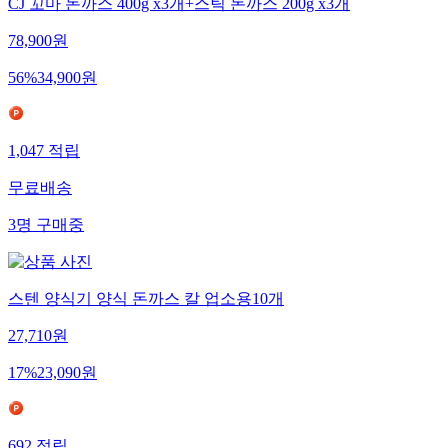
CJ 꼬마 돈까스 400g x3개+스틱 돈까스 200g x3개
78,900
원
56
%
34,900
원
1,047
적립
무료배송
3
명
구매중
스텐 양식기 양식 돈까스 칼 업소용10개
27,710
원
17
%
23,090
원