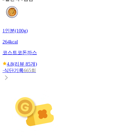
1인분(100g)
264kcal
코스트코
돈까스
4.8
(리뷰
85
개)
·
식단기록
665회