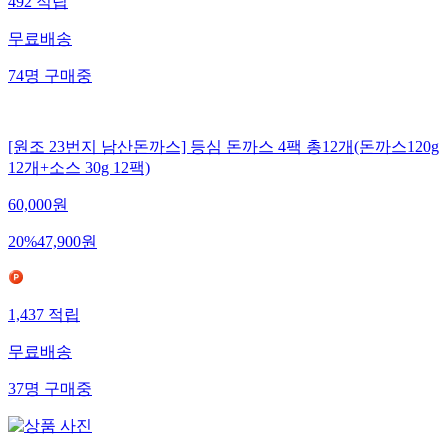
492
적립
무료배송
74
명
구매중
[원조 23번지 남산돈까스] 등심 돈까스 4팩 총12개(돈까스120g
12개+소스 30g 12팩)
60,000
원
20
%
47,900
원
1,437
적립
무료배송
37
명
구매중