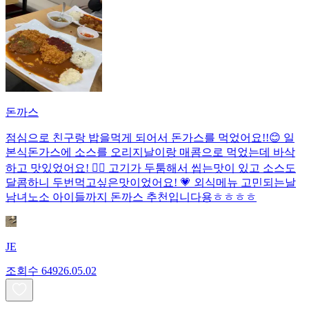
돈까스
점심으로 친구랑 밥을먹게 되어서 돈가스를 먹었어요!!😊 일
본식돈가스에 소스를 오리지날이랑 매콤으로 먹었는데 바삭
하고 맛있었어요! 👍🏻 고기가 두툼해서 씹는맛이 있고 소스도
달콤하니 두번먹고싶은맛이었어요! 💗 외식메뉴 고민되는날
남녀노소 아이들까지 돈까스 추천입니다용ㅎㅎㅎㅎ
JE
조회수
649
26.05.02