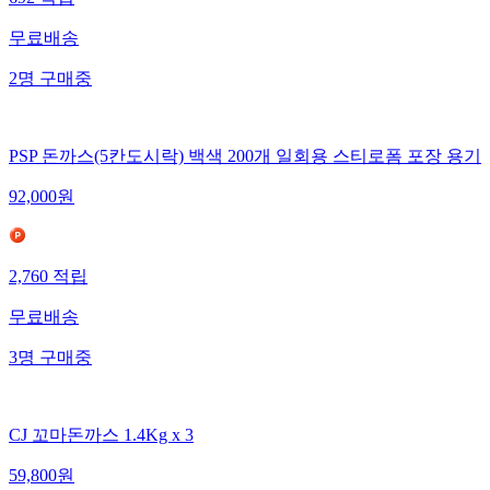
692
적립
무료배송
2
명
구매중
PSP 돈까스(5칸도시락) 백색 200개 일회용 스티로폼 포장 용기
92,000
원
2,760
적립
무료배송
3
명
구매중
CJ 꼬마돈까스 1.4Kg x 3
59,800
원