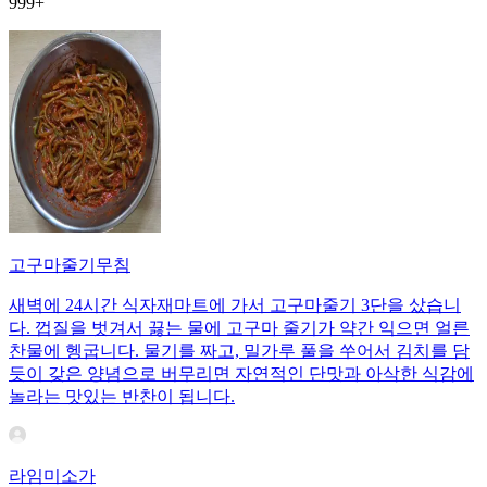
999+
고구마줄기무침
새벽에 24시간 식자재마트에 가서 고구마줄기 3단을 샀습니
다. 껍질을 벗겨서 끓는 물에 고구마 줄기가 약간 익으면 얼른
찬물에 헹굽니다. 물기를 짜고, 밀가루 풀을 쑤어서 김치를 담
듯이 갖은 양념으로 버무리면 자연적인 단맛과 아삭한 식감에
놀라는 맛있는 반찬이 됩니다.
라임미소가