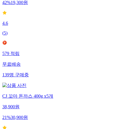
42
%
19,300
원
4.6
(
5
)
579
적립
무료배송
139
명
구매중
CJ 꼬마 돈까스 400g x5개
38,900
원
21
%
30,900
원