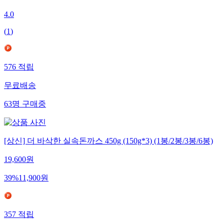
4.0
(
1
)
576
적립
무료배송
63
명
구매중
[상신] 더 바삭한 실속돈까스 450g (150g*3) (1봉/2봉/3봉/6봉)
19,600
원
39
%
11,900
원
357
적립