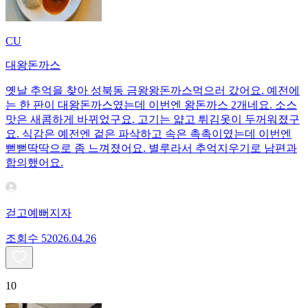
CU
대왕돈까스
옛날 추억을 찾아 성북동 금왕왕돈까스먹으러 갔어요. 예전에
는 한 판이 대왕돈까스였는데 이번엔 왕돈까스 2개네요. 소스
맛은 새콤하게 바뀌었구요. 고기는 얇고 튀김옷이 두꺼워졌구
요. 식감은 예전엔 겉은 파삭하고 속은 촉촉이였는데 이번엔
뻗뻗딱딱으로 좀 느껴졌어요. 별루라서 추억지우기로 남편과
합의했어요.
걷고예뻐지자
조회수
520
26.04.26
10