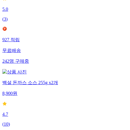
5.0
(
3
)
927
적립
무료배송
242
명
구매중
백설 돈까스 소스 255g x2개
8,900
원
4.7
(
10
)