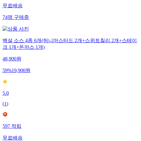
무료배송
74
명
구매중
백설 소스 4종 6개(허니머스터드 2개+스위트칠리 2개+스테이
크 1개+돈까스 1개)
48,900
원
59
%
19,900
원
5.0
(
1
)
597
적립
무료배송