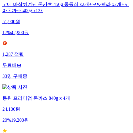
고메 바삭튀겨낸 돈카츠 450g 통등심 x2개+모짜렐라 x2개+꼬
마돈까스 400g x1개
51,900
원
17
%
42,900
원
1,287
적립
무료배송
33
명
구매중
동원 프리미엄 돈까스 840g x 4개
24,100
원
20
%
19,200
원