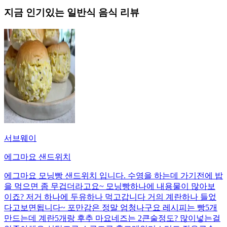
지금 인기있는
일반식
음식 리뷰
서브웨이
에그마요 샌드위치
에그마요 모닝빵 샌드위치 입니다. 수영을 하는데 가기전에 밥
을 먹으면 좀 무겁더라고요~ 모닝빵하나에 내용물이 많아보
이죠? 저거 하나에 두유하나 먹고갑니다 거의 계란하나 들었
다고보면됩니다~ 포만감은 정말 엄청나구요 레시피는 빵5개
만드는데 계란5개랑 후추 마요네즈는 2큰술정도? 많이넣는걸