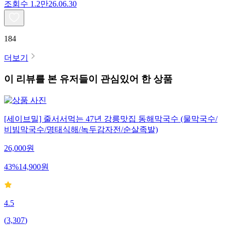
조회수
1.2만
26.06.30
184
더보기
이 리뷰를 본 유저들이 관심있어 한 상품
[세이브밀] 줄서서먹는 47년 강릉맛집 동해막국수 (물막국수/
비빔막국수/명태식해/녹두감자전/순살족발)
26,000
원
43
%
14,900
원
4.5
(
3,307
)