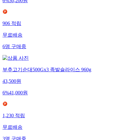
6
%
30,200
원
906
적립
무료배송
6
명
구매중
부추고기순대500Gx3 족발슬라이스 960g
43,500
원
6
%
41,000
원
1,230
적립
무료배송
3
명
구매중