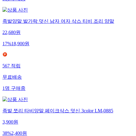
족발양말 발가락 덧신 남자 여자 삭스 티비 조리 양말
22,680
원
17
%
18,900
원
567
적립
무료배송
1
명
구매중
족발 쪼리 타비양말 페이크삭스 덧신 3color LM-0885
3,900
원
38
%
2,400
원