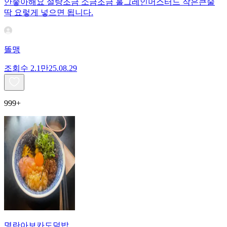
안좋아해요 설탕조금 소금조금 홀그레인머스터드 작은큰술
딱 요렇게 넣으면 됩니다.
똘맹
조회수
2.1만
25.08.29
999+
명란아보카도덮밥