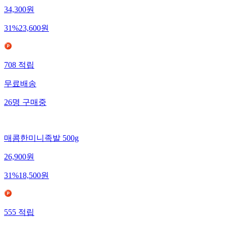
34,300
원
31
%
23,600
원
708
적립
무료배송
26
명
구매중
매콤한미니족발 500g
26,900
원
31
%
18,500
원
555
적립