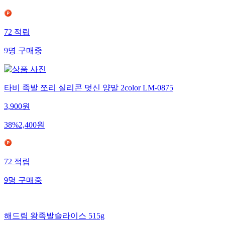
72
적립
9
명
구매중
타비 족발 쪼리 실리콘 덧신 양말 2color LM-0875
3,900
원
38
%
2,400
원
72
적립
9
명
구매중
해드림 왕족발슬라이스 515g