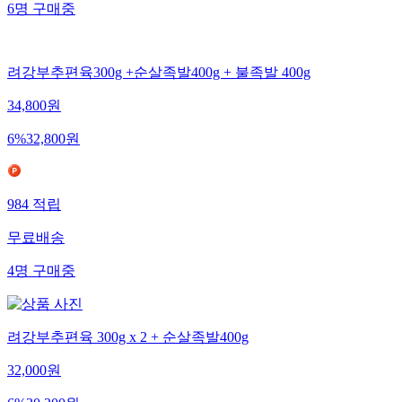
6
명
구매중
려강부추편육300g +순살족발400g + 불족발 400g
34,800
원
6
%
32,800
원
984
적립
무료배송
4
명
구매중
려강부추편육 300g x 2 + 순살족발400g
32,000
원