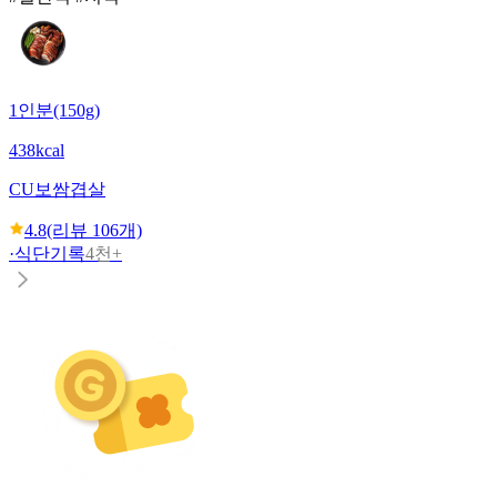
1인분(150g)
438kcal
CU
보쌈겹살
4.8
(리뷰
106
개)
·
식단기록
4천+