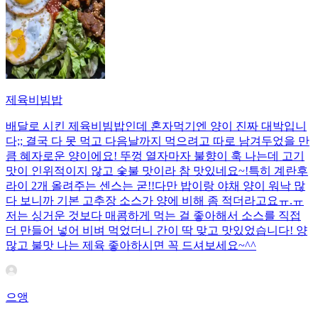
제육비빔밥
배달로 시킨 제육비빔밥인데 혼자먹기엔 양이 진짜 대박입니
다;; 결국 다 못 먹고 다음날까지 먹으려고 따로 남겨두었을 만
큼 혜자로운 양이에요! 뚜껑 열자마자 불향이 훅 나는데 고기
맛이 인위적이지 않고 숯불 맛이라 참 맛있네요~!특히 계란후
라이 2개 올려주는 센스는 굳!! ​다만 밥이랑 야채 양이 워낙 많
다 보니까 기본 고추장 소스가 양에 비해 좀 적더라고요ㅠ.ㅠ
저는 싱거운 것보다 매콤하게 먹는 걸 좋아해서 소스를 직접
더 만들어 넣어 비벼 먹었더니 간이 딱 맞고 맛있었습니다! 양
많고 불맛 나는 제육 좋아하시면 꼭 드셔보세요~^^
으앵