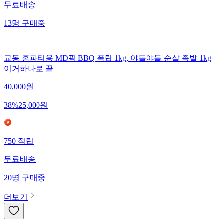
무료배송
13
명
구매중
교동 홈파티용 MD픽 BBQ 폭립 1kg, 야들야들 순살 족발 1kg
이거하나로 끝
40,000
원
38
%
25,000
원
750
적립
무료배송
20
명
구매중
더보기