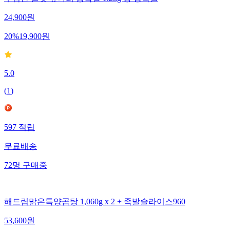
24,900
원
20
%
19,900
원
5.0
(
1
)
597
적립
무료배송
72
명
구매중
해드림맑은특양곰탕 1,060g x 2 + 족발슬라이스960
53,600
원