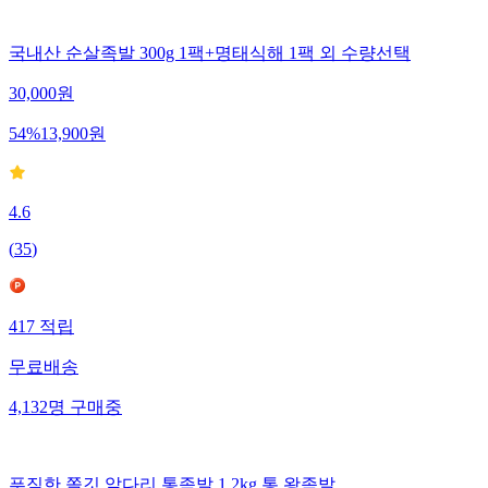
국내산 순살족발 300g 1팩+명태식해 1팩 외 수량선택
30,000
원
54
%
13,900
원
4.6
(
35
)
417
적립
무료배송
4,132
명
구매중
푸짐한 쫄깃 앞다리 통족발 1.2kg 통 왕족발