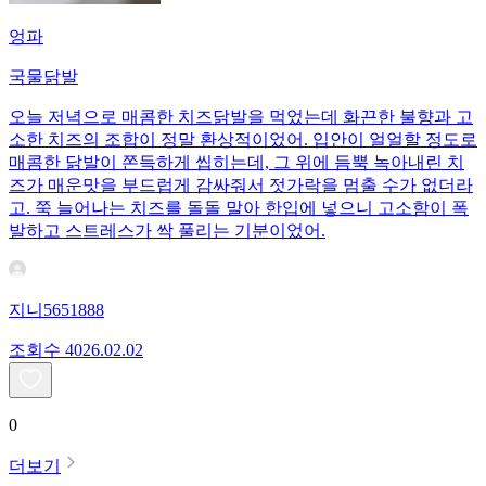
엉파
국물닭발
오늘 저녁으로 매콤한 치즈닭발을 먹었는데 화끈한 불향과 고
소한 치즈의 조합이 정말 환상적이었어. 입안이 얼얼할 정도로
매콤한 닭발이 쫀득하게 씹히는데, 그 위에 듬뿍 녹아내린 치
즈가 매운맛을 부드럽게 감싸줘서 젓가락을 멈출 수가 없더라
고. 쭉 늘어나는 치즈를 돌돌 말아 한입에 넣으니 고소함이 폭
발하고 스트레스가 싹 풀리는 기분이었어.
지니5651888
조회수
40
26.02.02
0
더보기