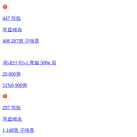
447
적립
무료배송
408,287
명
구매중
국내산 미니 족발 500g 외
20,000
원
51
%
9,900
원
297
적립
무료배송
1,148
명
구매중