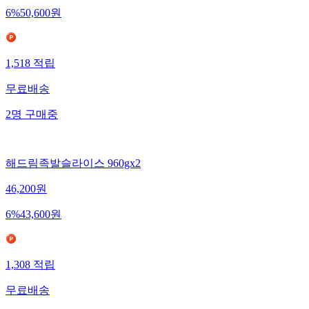
6
%
50,600
원
1,518
적립
무료배송
2
명
구매중
해드림족발슬라이스 960gx2
46,200
원
6
%
43,600
원
1,308
적립
무료배송