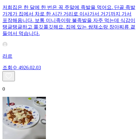
저희집은 한 달에 한 번은 꼭 주말에 족발을 먹어요. 단골 족발
가게가 집에서 차로 한 시간 거리로 이사가서 거기까지 가서
포장해옵니다. 보통 미니족이랑 불족발을 자주 먹는데 식감이
탱글탱글하고 쫄깃쫄깃해요. 집에 있는 쌈채소랑 장아찌류 곁
들여서 먹습니다.
라르
조회수
49
26.02.03
0