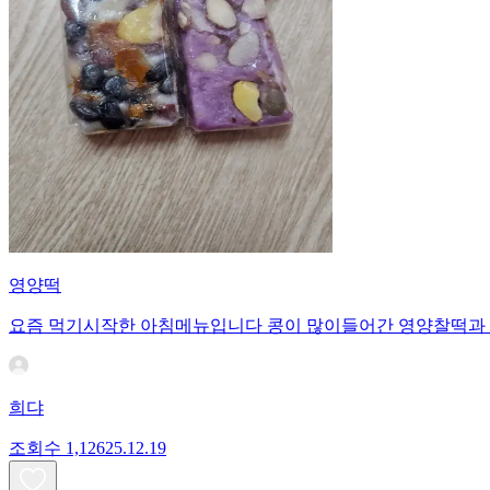
영양떡
요즘 먹기시작한 아침메뉴입니다 콩이 많이들어간 영양찰떡과 
희댜
조회수
1,126
25.12.19