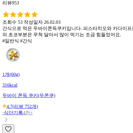
리뷰953
조회수 53
작성일자 26.02.03
간식으로 먹은 두바이쫀득쿠키입니다. 피스타치오와 카다이프를 
의 초코부분은 무척 달아서 많이 먹기는 조금 힘들었어요.
#일반식 #간식
1개(60g)
316kcal
두바이 쫀득 쿠키(두쫀쿠)
4.7
(리뷰
752
개)
·
식단기록
4천+