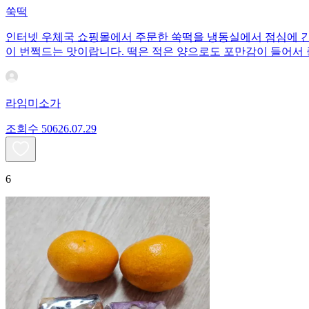
쑥떡
인터넷 우체국 쇼핑몰에서 주문한 쑥떡을 냉동실에서 점심에 간
이 번쩍드는 맛이랍니다. 떡은 적은 양으로도 포만감이 들어서 
라임미소가
조회수
506
26.07.29
6