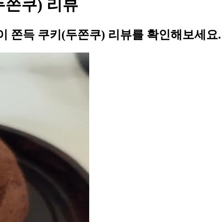
두쫀쿠) 리뷰
 쫀득 쿠키(두쫀쿠) 리뷰를 확인해보세요.