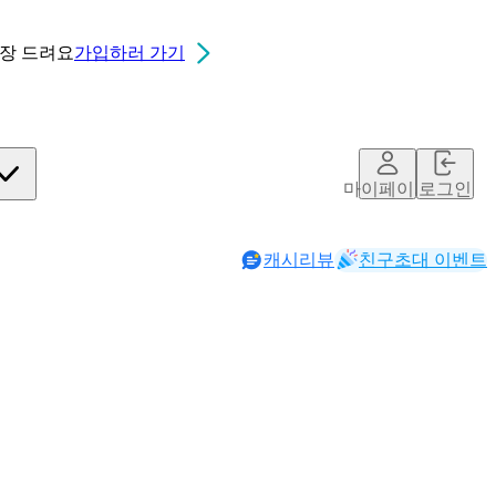
0장
드려요
가입하러 가기
마이페이지
로그인
캐시리뷰
친구초대 이벤트