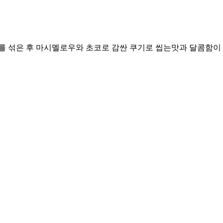
섞은 후 마시멜로우와 초코로 감싼 쿠기로 씹는맛과 달콤함이 