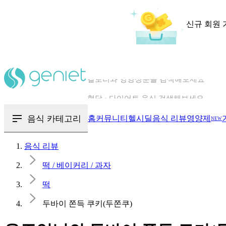
신규 회원 
칼로리와 영양성분을 검색해보세요
혈당 · 다이어트 음식 검색해보세요
음식 · 영양제 리뷰를 찾아보세요
음식 카테고리
홈
커뮤니티
헬시딜
음식 리뷰
영양제
NEW
음식 리뷰
떡 / 베이커리 / 과자
떡
두바이 쫀득 쿠키(두쫀쿠)