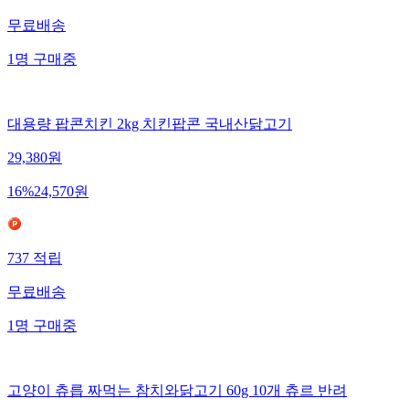
무료배송
1
명
구매중
대용량 팝콘치킨 2kg 치킨팝콘 국내산닭고기
29,380
원
16
%
24,570
원
737
적립
무료배송
1
명
구매중
고양이 츄릅 짜먹는 참치와닭고기 60g 10개 츄르 반려