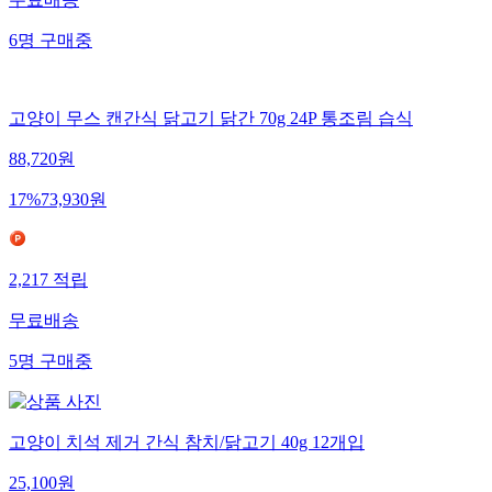
무료배송
6
명
구매중
고양이 무스 캔간식 닭고기 닭간 70g 24P 통조림 습식
88,720
원
17
%
73,930
원
2,217
적립
무료배송
5
명
구매중
고양이 치석 제거 간식 참치/닭고기 40g 12개입