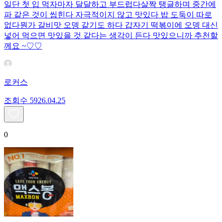
일단 첫 입 먹자마자 달달하고 부드럽다 ​살짝 탱글하며 중간에
파 같은 것이 씹힌다 자극적이지 않고 맛있다 밥 도둑이 따로
없다 ​뭔가 갈비맛 오뎅 같기도 하다 갑자기 떡볶이에 오뎅 대신
넣어 먹으면 맛있을 것 같다는 생각이 든다 맛있으니까 추천할
께요 ~♡♡
로커스
조회수
59
26.04.25
0