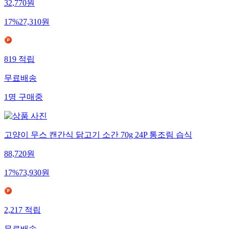
32,770
원
17
%
27,310
원
819
적립
무료배송
1
명
구매중
고양이 무스 캔간식 닭고기 소간 70g 24P 통조림 습식
88,720
원
17
%
73,930
원
2,217
적립