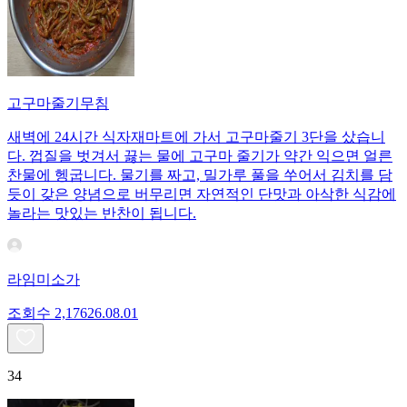
고구마줄기무침
새벽에 24시간 식자재마트에 가서 고구마줄기 3단을 샀습니
다. 껍질을 벗겨서 끓는 물에 고구마 줄기가 약간 익으면 얼른
찬물에 헹굽니다. 물기를 짜고, 밀가루 풀을 쑤어서 김치를 담
듯이 갖은 양념으로 버무리면 자연적인 단맛과 아삭한 식감에
놀라는 맛있는 반찬이 됩니다.
라임미소가
조회수
2,176
26.08.01
34