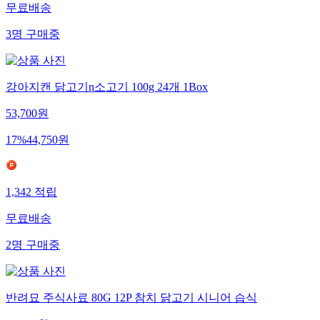
무료배송
3
명
구매중
강아지캔 닭고기n소고기 100g 24개 1Box
53,700
원
17
%
44,750
원
1,342
적립
무료배송
2
명
구매중
반려묘 주식사료 80G 12P 참치 닭고기 시니어 습식