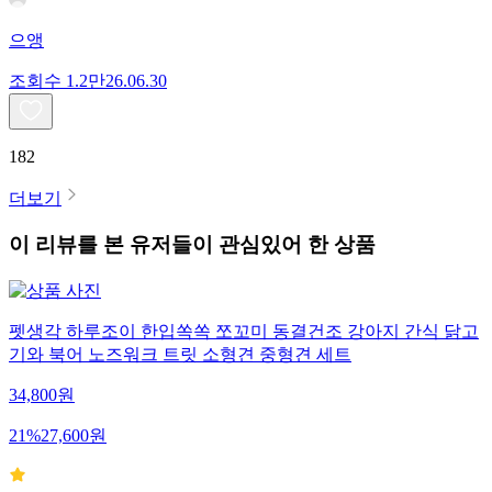
으앵
조회수
1.2만
26.06.30
182
더보기
이 리뷰를 본 유저들이 관심있어 한 상품
펫생각 하루조이 한입쏙쏙 쪼꼬미 동결건조 강아지 간식 닭고
기와 북어 노즈워크 트릿 소형견 중형견 세트
34,800
원
21
%
27,600
원