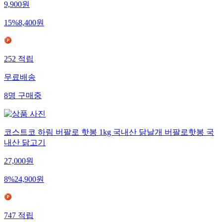
9,900
원
15
%
8,400
원
252
적립
무료배송
8
명
구매중
코스트코 하림 버팔로 핫봉 1kg 국내산 닭날개 버팔로핫봉 국
내산 닭고기
27,000
원
8
%
24,900
원
747
적립