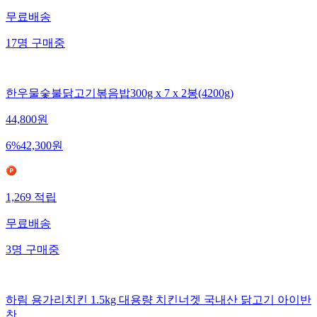
무료배송
17
명
구매중
한우물숯불닭고기볶음밥300g x 7 x 2봉(4200g)
44,800
원
6
%
42,300
원
1,269
적립
무료배송
3
명
구매중
하림 용가리치킨 1.5kg 대용량 치킨너겟 국내산 닭고기 아이반