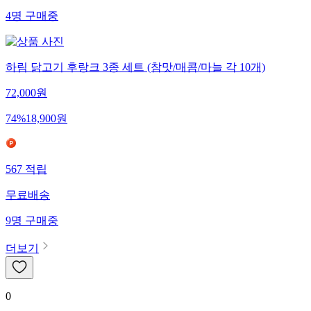
4
명
구매중
하림 닭고기 후랑크 3종 세트 (참맛/매콤/마늘 각 10개)
72,000
원
74
%
18,900
원
567
적립
무료배송
9
명
구매중
더보기
0