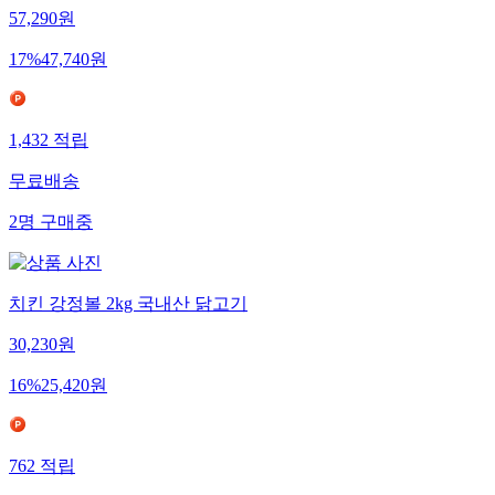
57,290
원
17
%
47,740
원
1,432
적립
무료배송
2
명
구매중
치킨 강정볼 2kg 국내산 닭고기
30,230
원
16
%
25,420
원
762
적립