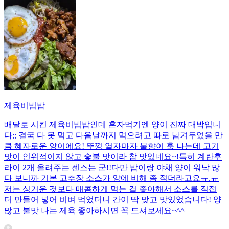
제육비빔밥
배달로 시킨 제육비빔밥인데 혼자먹기엔 양이 진짜 대박입니
다;; 결국 다 못 먹고 다음날까지 먹으려고 따로 남겨두었을 만
큼 혜자로운 양이에요! 뚜껑 열자마자 불향이 훅 나는데 고기
맛이 인위적이지 않고 숯불 맛이라 참 맛있네요~!특히 계란후
라이 2개 올려주는 센스는 굳!! ​다만 밥이랑 야채 양이 워낙 많
다 보니까 기본 고추장 소스가 양에 비해 좀 적더라고요ㅠ.ㅠ
저는 싱거운 것보다 매콤하게 먹는 걸 좋아해서 소스를 직접
더 만들어 넣어 비벼 먹었더니 간이 딱 맞고 맛있었습니다! 양
많고 불맛 나는 제육 좋아하시면 꼭 드셔보세요~^^