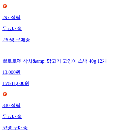
297
적립
무료배송
230
명
구매중
뽀로로펫 참치&amp; 닭고기 고양이 스낵 40g 12개
13,000
원
15
%
11,000
원
330
적립
무료배송
53
명
구매중