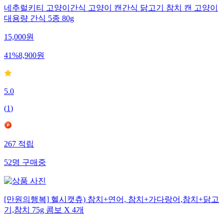
네추럴키티 고양이간식 고양이 캔간식 닭고기 참치 캔 고양이
대용량 간식 5종 80g
15,000
원
41
%
8,900
원
5.0
(
1
)
267
적립
52
명
구매중
[만원의행복] 헬시캣츄) 참치+연어, 참치+가다랑어,참치+닭고
기,참치 75g 콤보 X 4개