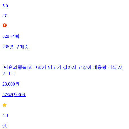
5.0
(
3
)
828
적립
286
명
구매중
[만원의행복]믿고먹개 닭고기 강아지 고양이 대용량 간식 져
키 1+1
23,000
원
57
%
9,900
원
4.3
(
4
)