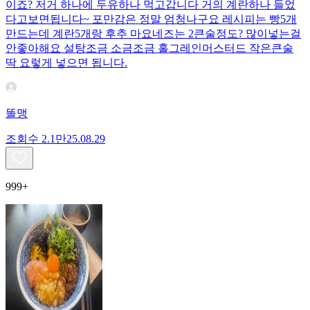
이죠? 저거 하나에 두유하나 먹고갑니다 거의 계란하나 들었
다고보면됩니다~ 포만감은 정말 엄청나구요 레시피는 빵5개
만드는데 계란5개랑 후추 마요네즈는 2큰술정도? 많이넣는걸
안좋아해요 설탕조금 소금조금 홀그레인머스터드 작은큰술
딱 요렇게 넣으면 됩니다.
똘맹
조회수
2.1만
25.08.29
999+