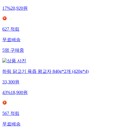
25,100
원
17
%
20,920
원
627
적립
무료배송
5
명
구매중
하림 닭고기 육즙 왕교자 840g*2개 (420g*4)
33,300
원
43
%
18,900
원
567
적립
무료배송