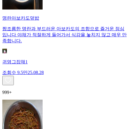
명란아보카도덮밥
짭조름한 명란과 부드러운 아보카도의 조합으로 즐거운 점심
입니다 야채가 적절하게 들어가서 식감을 놓치지 않고 매우 만
족합니다.
귀염그잡채1
조회수
9.5만
25.08.28
999+