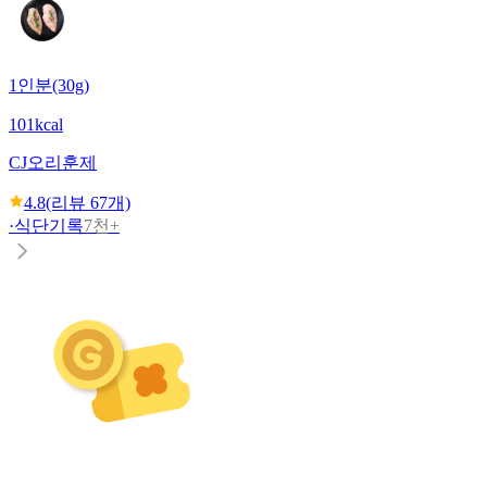
1인분(30g)
101kcal
CJ
오리훈제
4.8
(리뷰
67
개)
·
식단기록
7천+