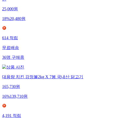
찬
25,000
원
18
%
20,480
원
614
적립
무료배송
36
명
구매중
대용량 치킨 강정볼2kg X 7봉 국내산 닭고기
165,730
원
16
%
139,710
원
4,191
적립