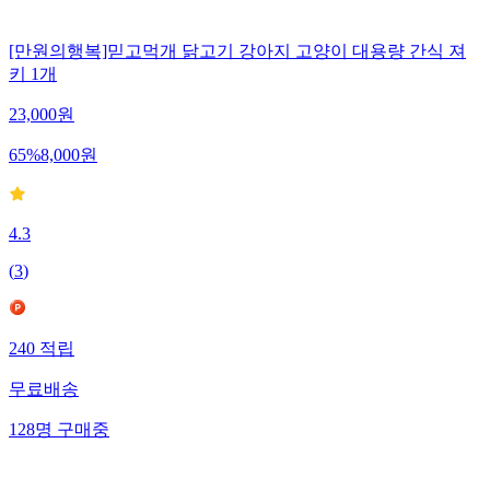
[만원의행복]믿고먹개 닭고기 강아지 고양이 대용량 간식 져
키 1개
23,000
원
65
%
8,000
원
4.3
(
3
)
240
적립
무료배송
128
명
구매중