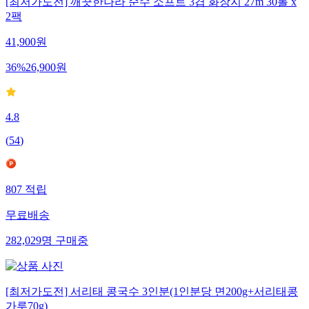
[최저가도전] 깨끗한나라 순수 소프트 3겹 화장지 27m 30롤 x
2팩
41,900
원
36
%
26,900
원
4.8
(
54
)
807
적립
무료배송
282,029
명
구매중
[최저가도전] 서리태 콩국수 3인분(1인분당 면200g+서리태콩
가루70g)