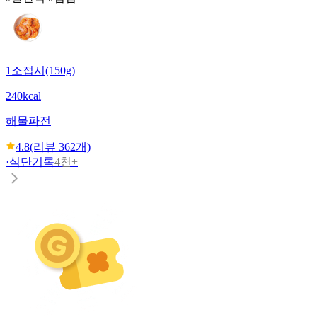
1소접시(150g)
240kcal
해물파전
4.8
(리뷰
362
개)
·
식단기록
4천+