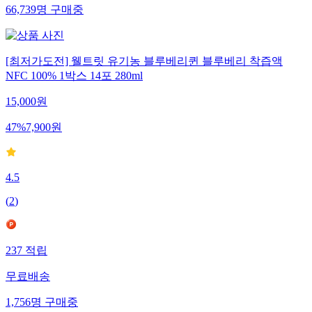
66,739
명
구매중
[최저가도전] 웰트릿 유기농 블루베리퀸 블루베리 착즙액
NFC 100% 1박스 14포 280ml
15,000
원
47
%
7,900
원
4.5
(
2
)
237
적립
무료배송
1,756
명
구매중