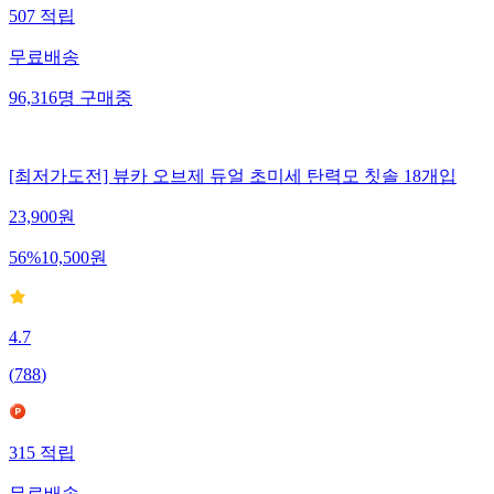
507
적립
무료배송
96,316
명
구매중
[최저가도전] 뷰카 오브제 듀얼 초미세 탄력모 칫솔 18개입
23,900
원
56
%
10,500
원
4.7
(
788
)
315
적립
무료배송