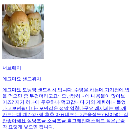
서브웨이
에그마요 샌드위치
에그마요 모닝빵 샌드위치 입니다. 수영을 하는데 가기전에 밥
을 먹으면 좀 무겁더라고요~ 모닝빵하나에 내용물이 많아보
이죠? 저거 하나에 두유하나 먹고갑니다 거의 계란하나 들었
다고보면됩니다~ 포만감은 정말 엄청나구요 레시피는 빵5개
만드는데 계란5개랑 후추 마요네즈는 2큰술정도? 많이넣는걸
안좋아해요 설탕조금 소금조금 홀그레인머스터드 작은큰술
딱 요렇게 넣으면 됩니다.