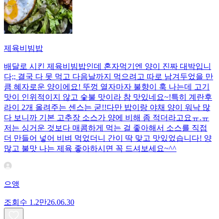
제육비빔밥
배달로 시킨 제육비빔밥인데 혼자먹기엔 양이 진짜 대박입니
다;; 결국 다 못 먹고 다음날까지 먹으려고 따로 남겨두었을 만
큼 혜자로운 양이에요! 뚜껑 열자마자 불향이 훅 나는데 고기
맛이 인위적이지 않고 숯불 맛이라 참 맛있네요~!특히 계란후
라이 2개 올려주는 센스는 굳!! ​다만 밥이랑 야채 양이 워낙 많
다 보니까 기본 고추장 소스가 양에 비해 좀 적더라고요ㅠ.ㅠ
저는 싱거운 것보다 매콤하게 먹는 걸 좋아해서 소스를 직접
더 만들어 넣어 비벼 먹었더니 간이 딱 맞고 맛있었습니다! 양
많고 불맛 나는 제육 좋아하시면 꼭 드셔보세요~^^
으앵
조회수
1.2만
26.06.30