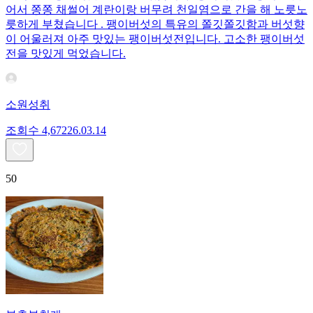
어서 쫑쫑 채썰어 계란이랑 버무려 천일염으로 간을 해 노릇노
릇하게 부쳤습니다 . 팽이버섯의 특유의 쫄깃쫄깃함과 버섯향
이 어울러져 아주 맛있는 팽이버섯전입니다. 고소한 팽이버섯
전을 맛있게 먹었습니다.
소원성취
조회수
4,672
26.03.14
50