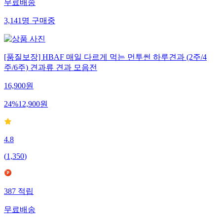
무료배송
3,141
명
구매중
[품질보장] HBAF 매일 다르게 먹는 먼투썬 하루견과 (2주/4
주/6주) 견과류 견과 모음전
16,900
원
24
%
12,900
원
4.8
(
1,350
)
387
적립
무료배송