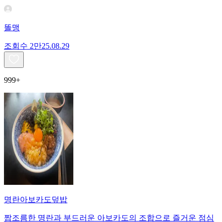
똘맹
조회수
2만
25.08.29
999+
명란아보카도덮밥
짭조름한 명란과 부드러운 아보카도의 조합으로 즐거운 점심