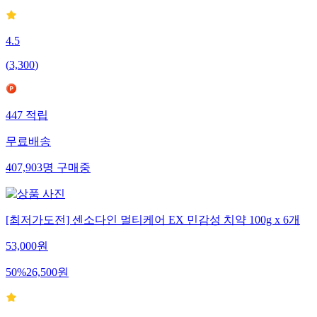
4.5
(
3,300
)
447
적립
무료배송
407,903
명
구매중
[최저가도전] 센소다인 멀티케어 EX 민감성 치약 100g x 6개
53,000
원
50
%
26,500
원