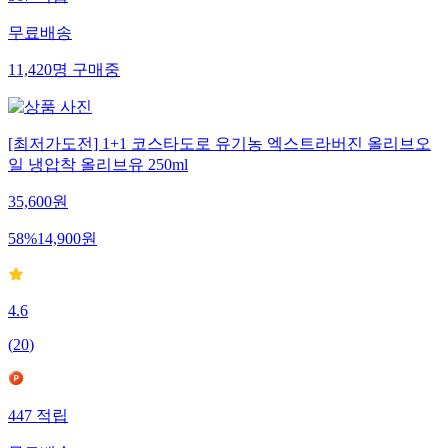
567
적립
무료배송
11,420
명
구매중
[최저가도전] 1+1 코스타도로 유기농 엑스트라버진 올리브오
일 냉압착 올리브유 250ml
35,600
원
58
%
14,900
원
4.6
(
20
)
447
적립