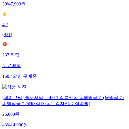
39
%
7,900
원
4.7
(
931
)
237
적립
무료배송
168,467
명
구매중
[세이브밀] 줄서서먹는 47년 강릉맛집 동해막국수 (물막국수/
비빔막국수/명태식해/녹두감자전/순살족발)
26,000
원
43
%
14,900
원