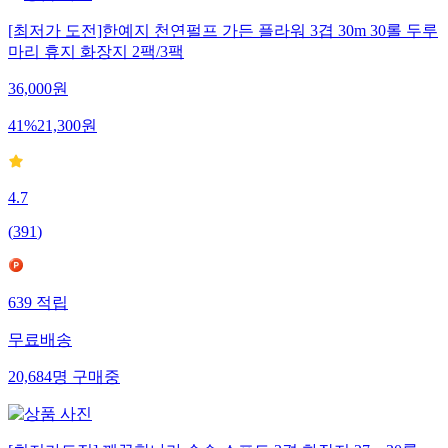
[최저가 도전]한예지 천연펄프 가든 플라워 3겹 30m 30롤 두루
마리 휴지 화장지 2팩/3팩
36,000
원
41
%
21,300
원
4.7
(
391
)
639
적립
무료배송
20,684
명
구매중