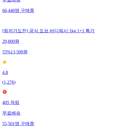
66,446
명
구매중
[최저가도전] 공식 도브 바디워시 1kg 1+1 특가
29,800
원
55
%
13,500
원
4.8
(
1,276
)
405
적립
무료배송
55,501
명
구매중