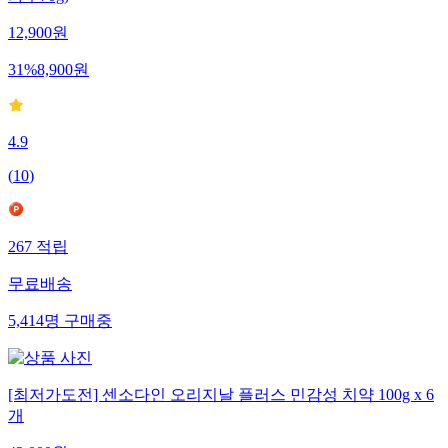
12,900
원
31
%
8,900
원
4.9
(
10
)
267
적립
무료배송
5,414
명
구매중
[최저가도전] 센소다인 오리지날 플러스 민감성 치약 100g x 6
개