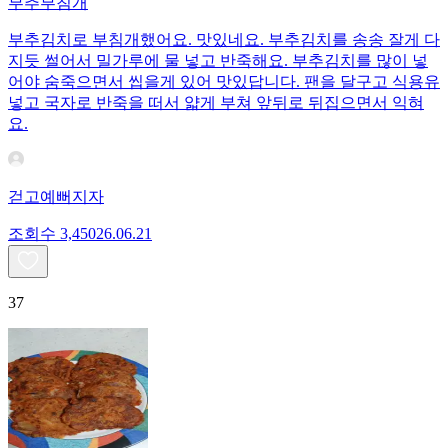
부추부침개
부추김치로 부침개했어요. 맛있네요. 부추김치를 송송 잘게 다
지듯 썰어서 밀가루에 물 넣고 반죽해요. 부추김치를 많이 넣
어야 숨죽으면서 씹을게 있어 맛있답니다. 팬을 달구고 식용유
넣고 국자로 반죽을 떠서 얇게 부쳐 앞뒤로 뒤집으면서 익혀
요.
걷고예뻐지자
조회수
3,450
26.06.21
37