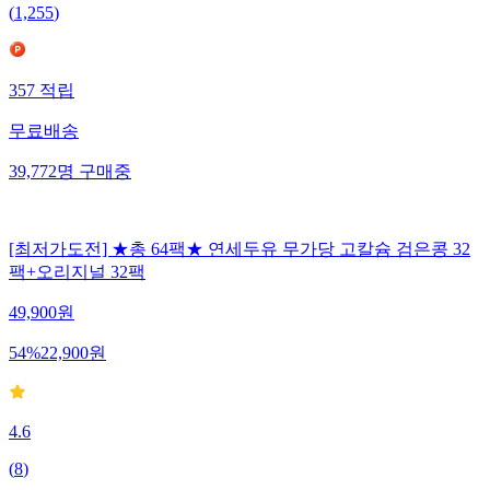
(
1,255
)
357
적립
무료배송
39,772
명
구매중
[최저가도전] ★총 64팩★ 연세두유 무가당 고칼슘 검은콩 32
팩+오리지널 32팩
49,900
원
54
%
22,900
원
4.6
(
8
)