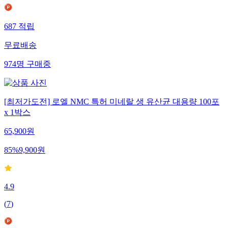
687
적립
무료배송
974
명
구매중
[최저가도전] 로엘 NMC 특허 미네랄 생 유산균 대용량 100포
x 1박스
65,900
원
85
%
9,900
원
4.9
(
7
)