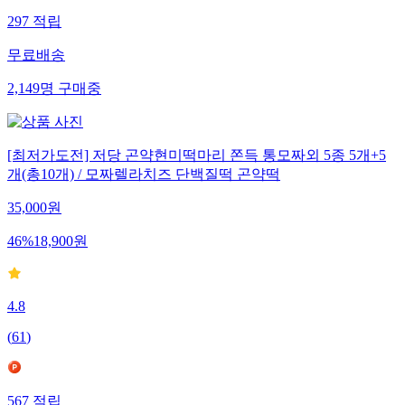
297
적립
무료배송
2,149
명
구매중
[최저가도전] 저당 곤약현미떡마리 쫀득 통모짜외 5종 5개+5
개(총10개) / 모짜렐라치즈 단백질떡 곤약떡
35,000
원
46
%
18,900
원
4.8
(
61
)