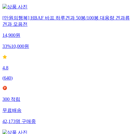
[만원의행복] HBAF 바프 하루견과 50봉/100봉 대용량 견과류
견과 모음전
14,900
원
33
%
10,000
원
4.8
(
640
)
300
적립
무료배송
42,173
명
구매중