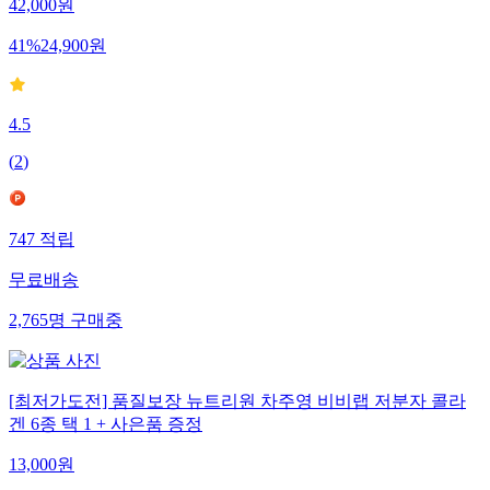
42,000
원
41
%
24,900
원
4.5
(
2
)
747
적립
무료배송
2,765
명
구매중
[최저가도전] 품질보장 뉴트리원 차주영 비비랩 저분자 콜라
겐 6종 택 1 + 사은품 증정
13,000
원