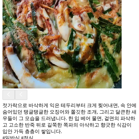
젓가락으로 바삭하게 익은 테두리부터 크게 찢어내면, 속 안에
숨어있던 탱글탱글한 오징어와 쫄깃한 조개, 그리고 달큰한 새
우들이 그 모습을 드러냅니다. 한 입 베어 물면, 겉면의 파삭하
고 고소한 반죽 뒤로 길쭉한 쪽파의 아삭하고 향긋한 식감이
입안 가득 층층이 쌓입니다.
#일반식 #점심