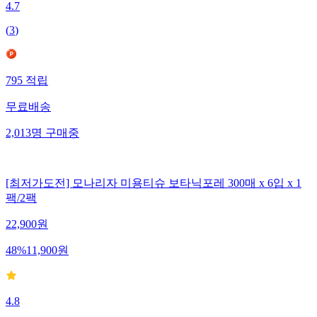
4.7
(
3
)
795
적립
무료배송
2,013
명
구매중
[최저가도전] 모나리자 미용티슈 보타닉포레 300매 x 6입 x 1
팩/2팩
22,900
원
48
%
11,900
원
4.8