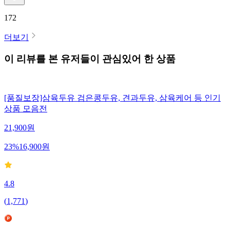
172
더보기
이 리뷰를 본 유저들이 관심있어 한 상품
[품질보장]삼육두유 검은콩두유, 견과두유, 삼육케어 등 인기
상품 모음전
21,900
원
23
%
16,900
원
4.8
(
1,771
)