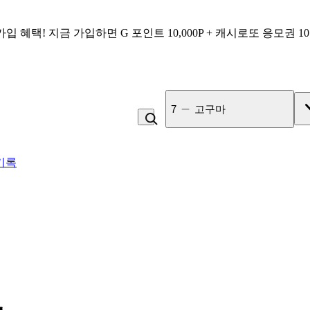
가입 혜택!
지금 가입하면
G 포인트 10,000P + 캐시로또 응모권 1
8
복숭아
기록