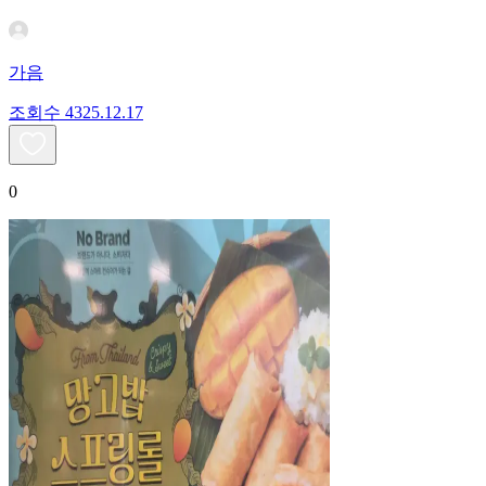
가음
조회수
43
25.12.17
0