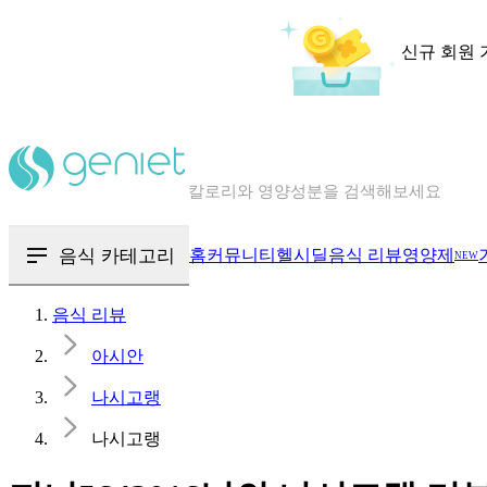
신규 회원 
칼로리와 영양성분을 검색해보세요
혈당 · 다이어트 음식 검색해보세요
음식 · 영양제 리뷰를 찾아보세요
음식 카테고리
홈
커뮤니티
헬시딜
음식 리뷰
영양제
NEW
음식 리뷰
아시안
나시고랭
나시고랭