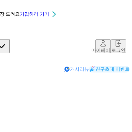
0장
드려요
가입하러 가기
마이페이지
로그인
캐시리뷰
친구초대 이벤트