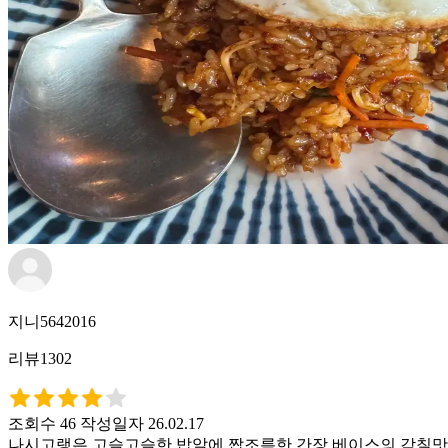
지니5642016
리뷰1302
조회수 46
작성일자 26.02.17
나시고랭은 고슬고슬한 밥알에 짭조름한 간장 베이스의 감칠맛이