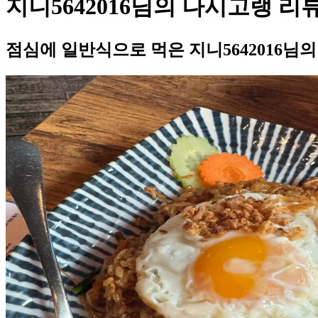
지니5642016님의 나시고랭 리
점심에 일반식으로 먹은 지니5642016님