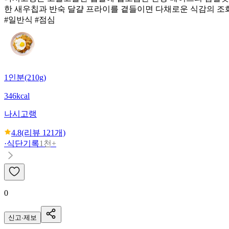
한 새우칩과 반숙 달걀 프라이를 곁들이면 다채로운 식감의 조
#일반식 #점심
1인분(210g)
346kcal
나시고랭
4.8
(리뷰
121
개)
·
식단기록
1천+
0
신고·제보