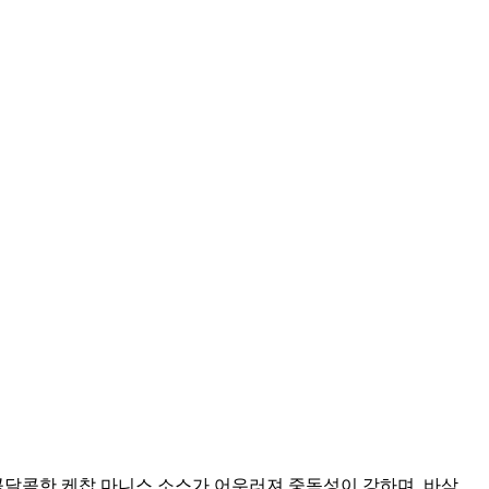
달콤한 케찹 마니스 소스가 어우러져 중독성이 강하며, 바삭