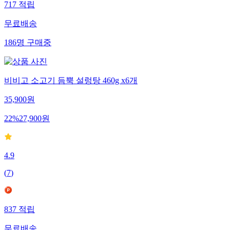
717
적립
무료배송
186
명
구매중
비비고 소고기 듬뿍 설렁탕 460g x6개
35,900
원
22
%
27,900
원
4.9
(
7
)
837
적립