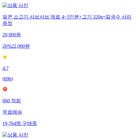
얼큰 소고기 샤브샤브 재료 4~5인분+고기 320g+칼국수 사리
증정
29,900
원
26
%
22,000
원
4.7
(
696
)
660
적립
무료배송
19,764
명
구매중