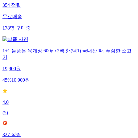
354
적립
무료배송
178
명
구매중
1+1 늘품은 육개장 600g x2팩 外(택1) 국내산 파, 푸짐한 소고
기
19,900
원
45
%
10,900
원
4.0
(
5
)
327
적립