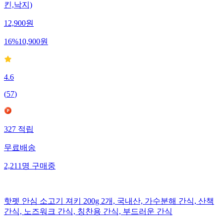
킨,낙지)
12,900
원
16
%
10,900
원
4.6
(
57
)
327
적립
무료배송
2,211
명
구매중
핫펫 안심 소고기 져키 200g 2개, 국내산, 가수분해 간식, 산책
간식, 노즈워크 간식, 칭찬용 간식, 부드러운 간식