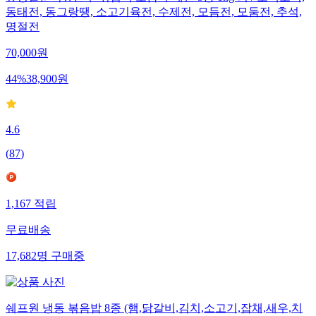
동태전, 동그랑땡, 소고기육전, 수제전, 모듬전, 모둠전, 추석,
명절전
70,000
원
44
%
38,900
원
4.6
(
87
)
1,167
적립
무료배송
17,682
명
구매중
쉐프원 냉동 볶음밥 8종 (햄,닭갈비,김치,소고기,잡채,새우,치