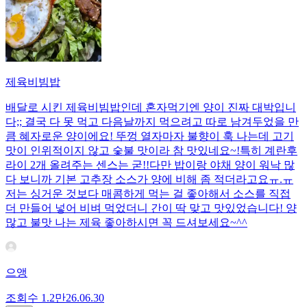
제육비빔밥
배달로 시킨 제육비빔밥인데 혼자먹기엔 양이 진짜 대박입니
다;; 결국 다 못 먹고 다음날까지 먹으려고 따로 남겨두었을 만
큼 혜자로운 양이에요! 뚜껑 열자마자 불향이 훅 나는데 고기
맛이 인위적이지 않고 숯불 맛이라 참 맛있네요~!특히 계란후
라이 2개 올려주는 센스는 굳!! ​다만 밥이랑 야채 양이 워낙 많
다 보니까 기본 고추장 소스가 양에 비해 좀 적더라고요ㅠ.ㅠ
저는 싱거운 것보다 매콤하게 먹는 걸 좋아해서 소스를 직접
더 만들어 넣어 비벼 먹었더니 간이 딱 맞고 맛있었습니다! 양
많고 불맛 나는 제육 좋아하시면 꼭 드셔보세요~^^
으앵
조회수
1.2만
26.06.30