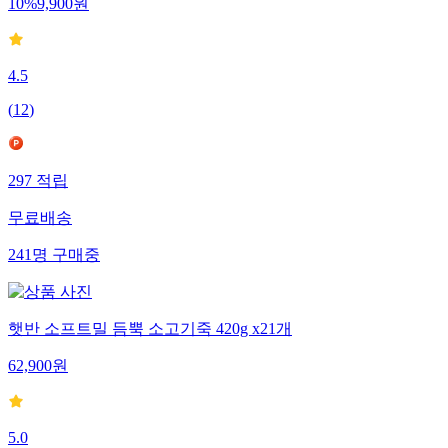
10
%
9,900
원
4.5
(
12
)
297
적립
무료배송
241
명
구매중
햇반 소프트밀 듬뿍 소고기죽 420g x21개
62,900
원
5.0