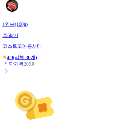
1인분(100g)
256kcal
코스트코
아롱사태
4.9
(리뷰
30
개)
·
식단기록
205회