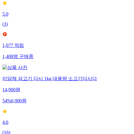
5.0
(
3
)
1,077
적립
1,408
명
구매중
미담채 쇠고기 다시 1kg 대용량 소고기다시다
14,900
원
54
%
6,900
원
4.6