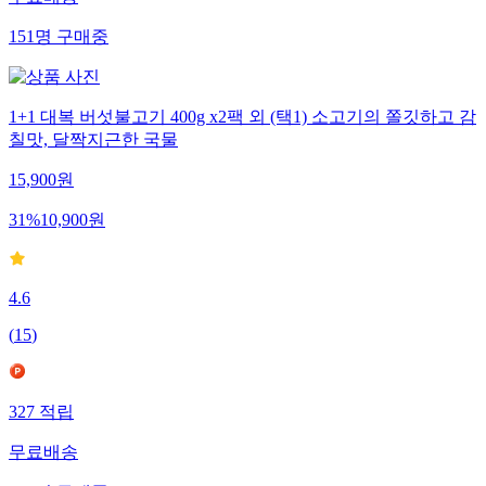
무료배송
151
명
구매중
1+1 대복 버섯불고기 400g x2팩 외 (택1) 소고기의 쫄깃하고 감
칠맛, 달짝지근한 국물
15,900
원
31
%
10,900
원
4.6
(
15
)
327
적립
무료배송