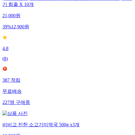
기 힘줄 X 10개
21,000
원
39
%
12,900
원
4.8
(
8
)
387
적립
무료배송
227
명
구매중
비비고 진한 소고기미역국 500g x3개