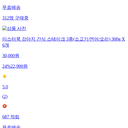
무료배송
312
명
구매중
미스터쿡 강아지 간식 스테이크 3종(소고기/연어/오리) 300g X
6개
30,000
원
24
%
22,900
원
5.0
(
2
)
687
적립