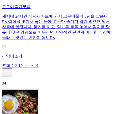
고구마줄기무침
새벽에 24시간 식자재마트에 가서 고구마줄기 3단을 샀습니
다. 껍질을 벗겨서 끓는 물에 고구마 줄기가 약간 익으면 얼른
찬물에 헹굽니다. 물기를 짜고, 밀가루 풀을 쑤어서 김치를 담
듯이 갖은 양념으로 버무리면 자연적인 단맛과 아삭한 식감에
놀라는 맛있는 반찬이 됩니다.
라임미소가
조회수
2,146
26.08.01
34