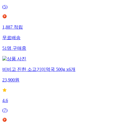
(
5
)
1,887
적립
무료배송
51
명
구매중
비비고 진한 소고기미역국 500g x6개
23,900
원
4.6
(
7
)