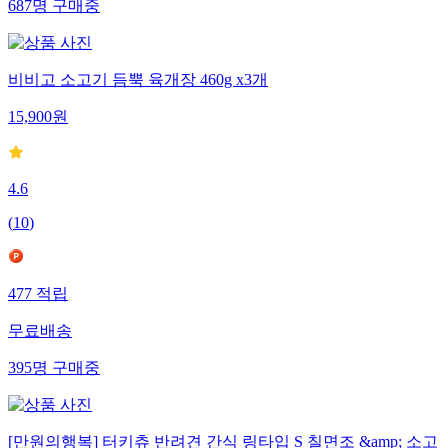
687
명
구매중
비비고 소고기 듬뿍 육개장 460g x3개
15,900
원
4.6
(
10
)
477
적립
무료배송
395
명
구매중
[만원의행복] 터키츄 반려견 간식 링타입 S 칠면조 &amp; 소고