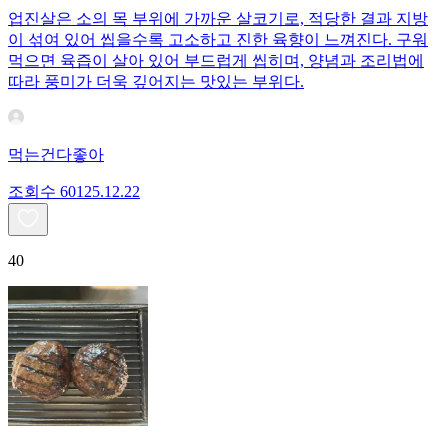
업진살은 소의 목 부위에 가까운 살코기로, 적당한 결과 지방
이 섞여 있어 씹을수록 고소하고 진한 육향이 느껴진다. 구워
먹으면 육즙이 살아 있어 부드럽게 씹히며, 양념과 조리법에
따라 풍미가 더욱 깊어지는 맛있는 부위다.
먹는건다좋아
조회수
601
25.12.22
40