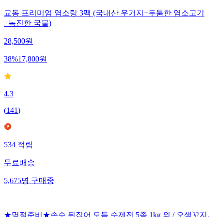
교동 프리미엄 염소탕 3팩 (국내산 우거지+두툼한 염소고기
+녹진한 국물)
28,500
원
38
%
17,800
원
4.3
(
141
)
534
적립
무료배송
5,675
명
구매중
★명절준비★손수 뒤집어 모듬 수제전 5종 1kg 외 / 오색꼬지,