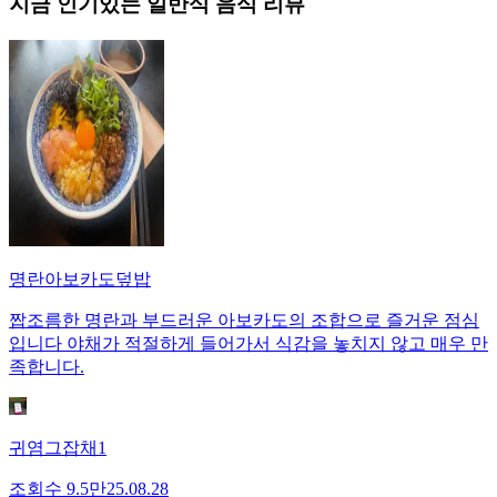
지금 인기있는
일반식
음식 리뷰
명란아보카도덮밥
짭조름한 명란과 부드러운 아보카도의 조합으로 즐거운 점심
입니다 야채가 적절하게 들어가서 식감을 놓치지 않고 매우 만
족합니다.
귀염그잡채1
조회수
9.5만
25.08.28