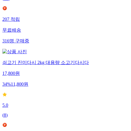
(
16
)
207
적립
무료배송
316
명
구매중
쇠고기 진미다시 2kg 대용량 소고기다시다
17,800
원
34
%
11,800
원
5.0
(
8
)