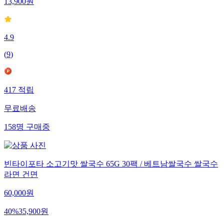
13,900
원
4.9
(
9
)
417
적립
무료배송
158
명
구매중
빈타이포타 소고기맛 쌀국수 65G 30팩 / 베트남쌀국수 쌀국수
라면 건면
60,000
원
40
%
35,900
원