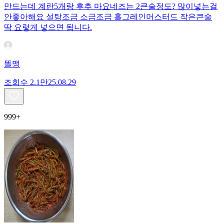
만드는데 계란5개랑 후추 마요네즈는 2큰술정도? 많이넣는걸
안좋아해요 설탕조금 소금조금 홀그레인머스터드 작은큰술
딱 요렇게 넣으면 됩니다.
똘맹
조회수
2.1만
25.08.29
999+