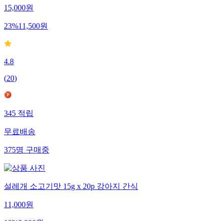
15,000
원
23
%
11,500
원
4.8
(
20
)
345
적립
무료배송
375
명
구매중
설레개 소고기맛 15g x 20p 강아지 간식
11,000
원