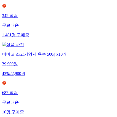
345
적립
무료배송
1,481
명
구매중
비비고 소고기양지 육수 500g x10개
39,900
원
43
%
22,900
원
687
적립
무료배송
10
명
구매중