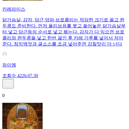
카레라이스
닭가슴살, 감자, 당근,양파,브로콜리는 적당한 크기로 쓸고 완
두콩도 준비한다. 먼저 올리브유를 붓고 쓸어놓은 닭가슴살부
터 넣고 당근등의 순서로 넣고 볶는다. 감자가 다 익으면 브로
콜리와 완두콩을 넣고 한번 끓인 후 카레 가루를 넣어서 저어
준다. 참치액젓과 굴소스를 조금 넣어주면 감칠맛이 더 난다
와이엠
조회수
42
26.07.30
0