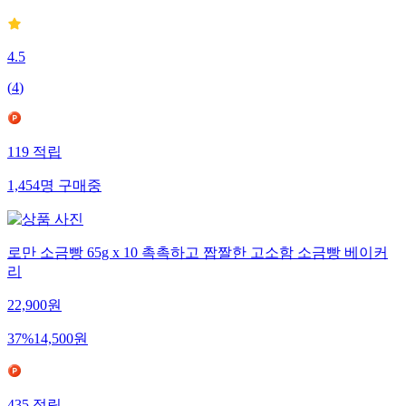
4.5
(
4
)
119
적립
1,454
명
구매중
로만 소금빵 65g x 10 촉촉하고 짭짤한 고소함 소금빵 베이커
리
22,900
원
37
%
14,500
원