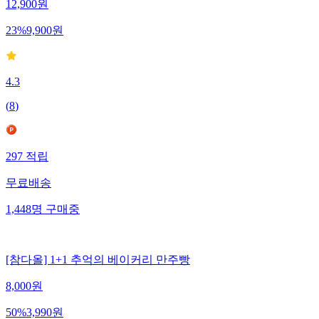
12,900
원
23
%
9,900
원
4.3
(
8
)
297
적립
무료배송
1,448
명
구매중
[참다올] 1+1 추억의 베이커리 만주빵
8,000
원
50
%
3,990
원