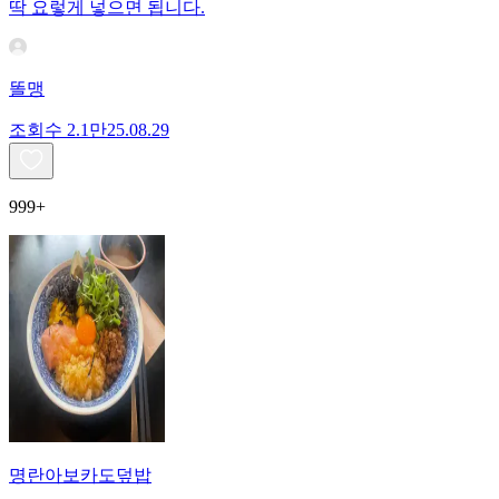
딱 요렇게 넣으면 됩니다.
똘맹
조회수
2.1만
25.08.29
999+
명란아보카도덮밥