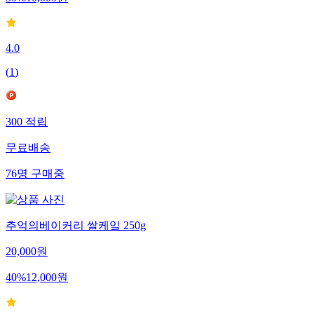
4.0
(
1
)
300
적립
무료배송
76
명
구매중
추억의베이커리 쌀케잌 250g
20,000
원
40
%
12,000
원