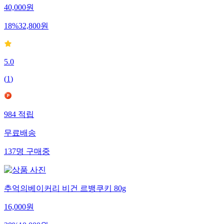
40,000
원
18
%
32,800
원
5.0
(
1
)
984
적립
무료배송
137
명
구매중
추억의베이커리 비건 르뱅쿠키 80g
16,000
원