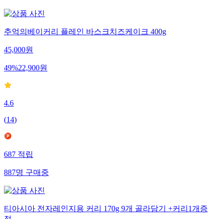
추억의베이커리 플레인 바스크치즈케이크 400g
45,000
원
49
%
22,900
원
4.6
(
14
)
687
적립
887
명
구매중
티아시아 전자레인지용 커리 170g 9개 골라담기 +커리1개증
정