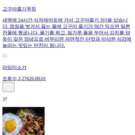
고구마줄기무침
새벽에 24시간 식자재마트에 가서 고구마줄기 3단을 샀습니
다. 껍질을 벗겨서 끓는 물에 고구마 줄기가 약간 익으면 얼른
찬물에 헹굽니다. 물기를 짜고, 밀가루 풀을 쑤어서 김치를 담
듯이 갖은 양념으로 버무리면 자연적인 단맛과 아삭한 식감에
놀라는 맛있는 반찬이 됩니다.
라임미소가
조회수
2,276
26.08.01
37