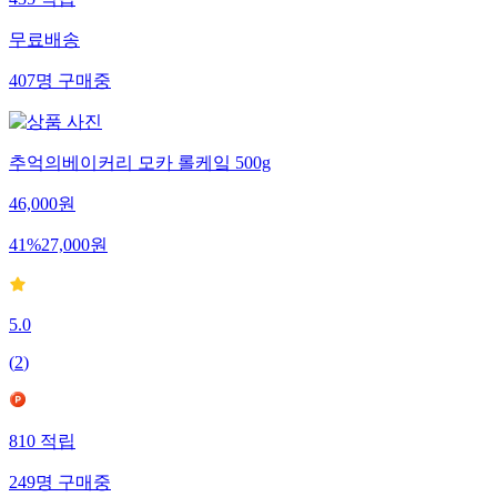
435
적립
무료배송
407
명
구매중
추억의베이커리 모카 롤케잌 500g
46,000
원
41
%
27,000
원
5.0
(
2
)
810
적립
249
명
구매중