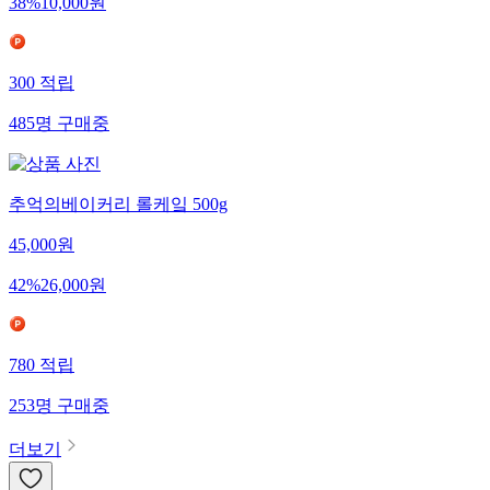
38
%
10,000
원
300
적립
485
명
구매중
추억의베이커리 롤케잌 500g
45,000
원
42
%
26,000
원
780
적립
253
명
구매중
더보기