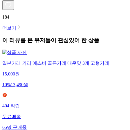
184
더보기
이 리뷰를 본 유저들이 관심있어 한 상품
일본카레 커리 에스비 골든카레 매운맛 3개 고형카레
15,000
원
10
%
13,490
원
404
적립
무료배송
65
명
구매중