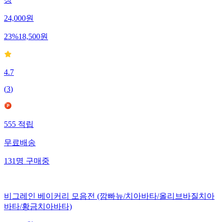
24,000
원
23
%
18,500
원
4.7
(
3
)
555
적립
무료배송
131
명
구매중
비그레인 베이커리 모음전 (깜빠뉴/치아바타/올리브바질치아
바타/황금치아바타)