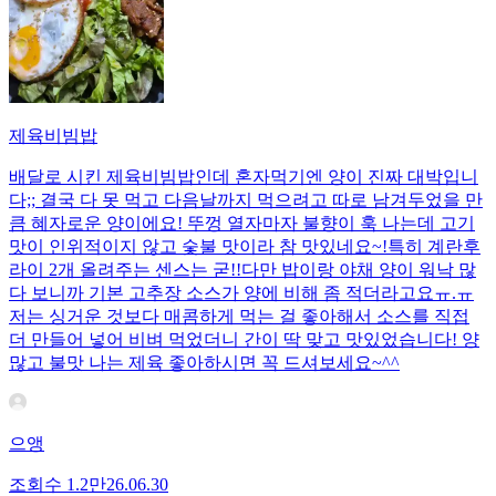
제육비빔밥
배달로 시킨 제육비빔밥인데 혼자먹기엔 양이 진짜 대박입니
다;; 결국 다 못 먹고 다음날까지 먹으려고 따로 남겨두었을 만
큼 혜자로운 양이에요! 뚜껑 열자마자 불향이 훅 나는데 고기
맛이 인위적이지 않고 숯불 맛이라 참 맛있네요~!특히 계란후
라이 2개 올려주는 센스는 굳!! ​다만 밥이랑 야채 양이 워낙 많
다 보니까 기본 고추장 소스가 양에 비해 좀 적더라고요ㅠ.ㅠ
저는 싱거운 것보다 매콤하게 먹는 걸 좋아해서 소스를 직접
더 만들어 넣어 비벼 먹었더니 간이 딱 맞고 맛있었습니다! 양
많고 불맛 나는 제육 좋아하시면 꼭 드셔보세요~^^
으앵
조회수
1.2만
26.06.30