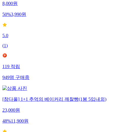
8,000
원
50
%
3,990
원
5.0
(
1
)
119
적립
949
명
구매중
[참다올] 1+1 추억의 베이커리 깨찰빵(1봉 5입내외)
23,000
원
48
%
11,900
원