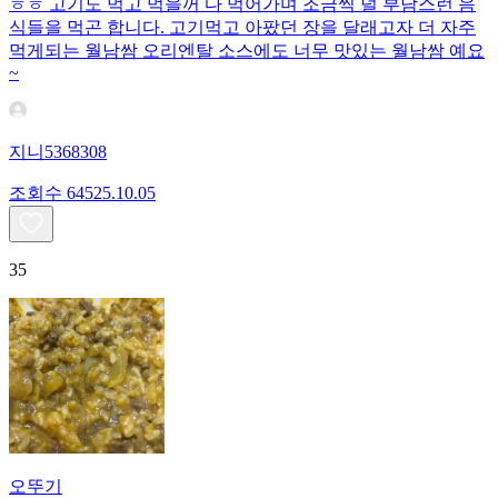
ㅎㅎ 고기도 먹고 먹을꺼 다 먹어가며 조금씩 덜 부담스런 음
식들을 먹곤 합니다. 고기먹고 아팠던 장을 달래고자 더 자주
먹게되는 월남쌈 오리엔탈 소스에도 너무 맛있는 월남쌈 예요
~
지니5368308
조회수
645
25.10.05
35
오뚜기