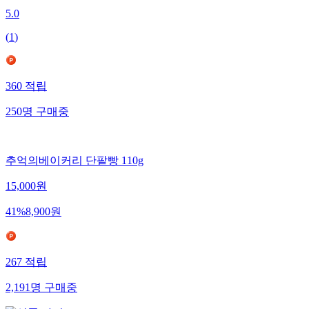
5.0
(
1
)
360
적립
250
명
구매중
추억의베이커리 단팥빵 110g
15,000
원
41
%
8,900
원
267
적립
2,191
명
구매중