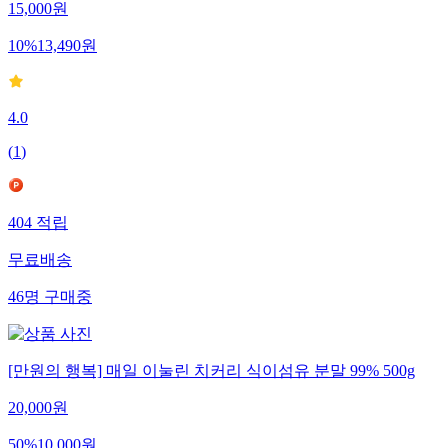
15,000
원
10
%
13,490
원
4.0
(
1
)
404
적립
무료배송
46
명
구매중
[만원의 행복] 매일 이눌린 치커리 식이섬유 분말 99% 500g
20,000
원
50
%
10,000
원