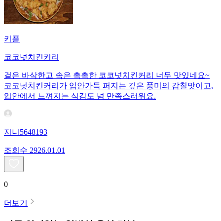
키플
코코넛치킨커리
겉은 바삭한고 속은 촉촉한 코코넛치킨커리 너무 맛있네요~
코코넛치킨커리가 입안가득 퍼지는 깊은 풍미의 감칠맛이고,
입안에서 느껴지는 식감도 넘 만족스러워요.
지니5648193
조회수
29
26.01.01
0
더보기