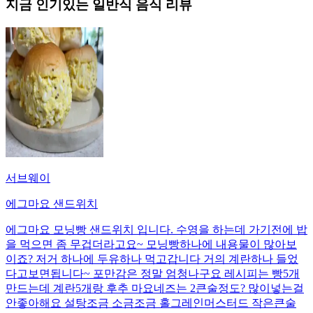
지금 인기있는
일반식
음식 리뷰
서브웨이
에그마요 샌드위치
에그마요 모닝빵 샌드위치 입니다. 수영을 하는데 가기전에 밥
을 먹으면 좀 무겁더라고요~ 모닝빵하나에 내용물이 많아보
이죠? 저거 하나에 두유하나 먹고갑니다 거의 계란하나 들었
다고보면됩니다~ 포만감은 정말 엄청나구요 레시피는 빵5개
만드는데 계란5개랑 후추 마요네즈는 2큰술정도? 많이넣는걸
안좋아해요 설탕조금 소금조금 홀그레인머스터드 작은큰술