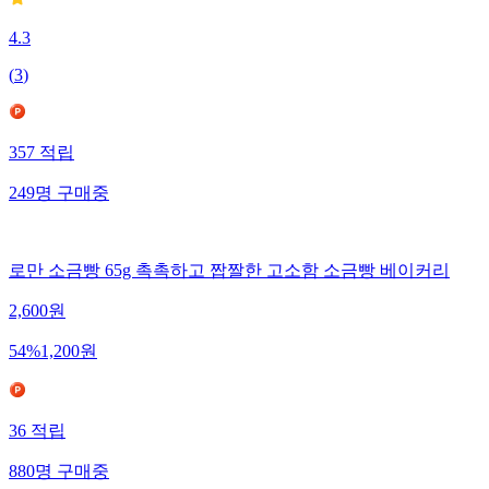
4.3
(
3
)
357
적립
249
명
구매중
로만 소금빵 65g 촉촉하고 짭짤한 고소함 소금빵 베이커리
2,600
원
54
%
1,200
원
36
적립
880
명
구매중