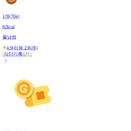
1개(70g)
82kcal
월남쌈
4.9
(리뷰
236
개)
·
식단기록
6천+