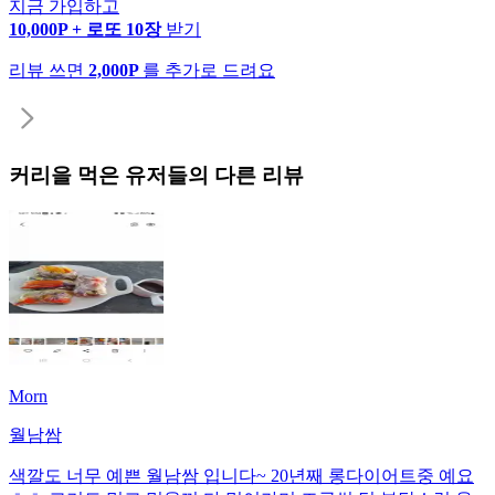
지금 가입하고
10,000P + 로또 10장
받기
리뷰 쓰면
2,000P
를 추가로 드려요
커리
을 먹은 유저들의 다른 리뷰
Morn
월남쌈
색깔도 너무 예쁜 월남쌈 입니다~ 20년째 롱다이어트중 예요