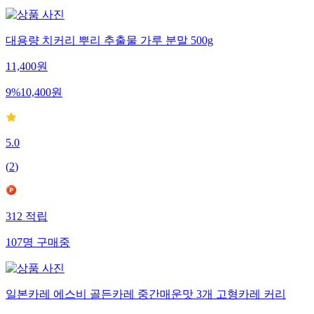
대용량 치커리 뿌리 추출물 가루 분말 500g
11,400
원
9
%
10,400
원
5.0
(
2
)
312
적립
107
명
구매중
일본카레 에스비 골든카레 중간매운맛 3개 고형카레 커리