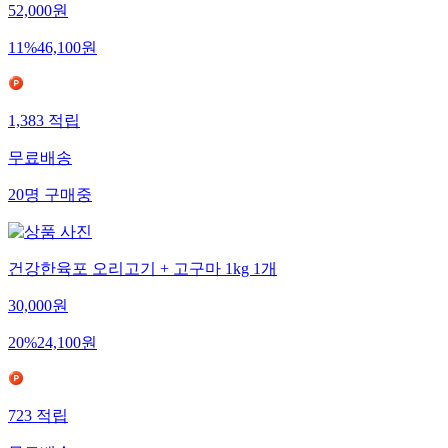
52,000
원
11
%
46,100
원
1,383
적립
무료배송
20
명
구매중
건강한육포 오리고기 + 고구마 1kg 1개
30,000
원
20
%
24,100
원
723
적립