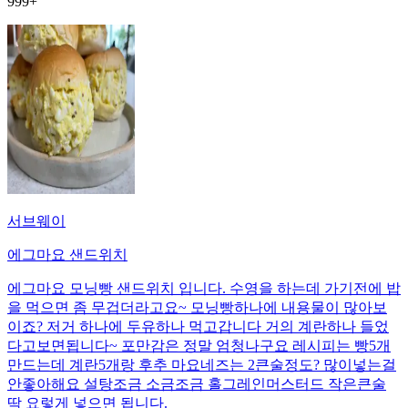
999+
서브웨이
에그마요 샌드위치
에그마요 모닝빵 샌드위치 입니다. 수영을 하는데 가기전에 밥
을 먹으면 좀 무겁더라고요~ 모닝빵하나에 내용물이 많아보
이죠? 저거 하나에 두유하나 먹고갑니다 거의 계란하나 들었
다고보면됩니다~ 포만감은 정말 엄청나구요 레시피는 빵5개
만드는데 계란5개랑 후추 마요네즈는 2큰술정도? 많이넣는걸
안좋아해요 설탕조금 소금조금 홀그레인머스터드 작은큰술
딱 요렇게 넣으면 됩니다.