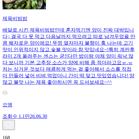
제육비빔밥
배달로 시킨 제육비빔밥인데 혼자먹기엔 양이 진짜 대박입니
다;; 결국 다 못 먹고 다음날까지 먹으려고 따로 남겨두었을 만
큼 혜자로운 양이에요! 뚜껑 열자마자 불향이 훅 나는데 고기
맛이 인위적이지 않고 숯불 맛이라 참 맛있네요~!특히 계란후
라이 2개 올려주는 센스는 굳!! ​다만 밥이랑 야채 양이 워낙 많
다 보니까 기본 고추장 소스가 양에 비해 좀 적더라고요ㅠ.ㅠ
저는 싱거운 것보다 매콤하게 먹는 걸 좋아해서 소스를 직접
더 만들어 넣어 비벼 먹었더니 간이 딱 맞고 맛있었습니다! 양
많고 불맛 나는 제육 좋아하시면 꼭 드셔보세요~^^
으앵
조회수
1.1만
26.06.30
168