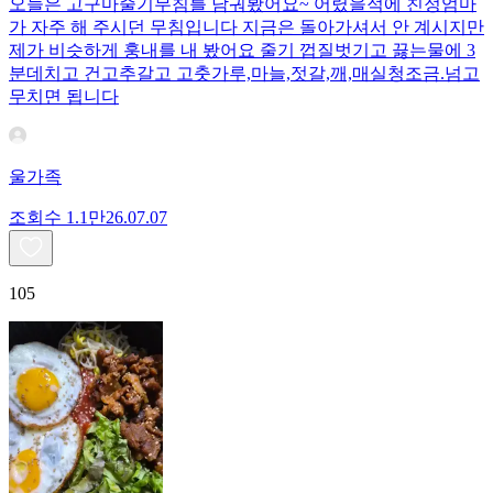
오늘은 고구마줄기무침를 담궈봤어요~ 어렸을적에 친정엄마
가 자주 해 주시던 무침입니다 지금은 돌아가셔서 안 계시지만
제가 비슷하게 훙내를 내 봤어요 줄기 껍질벗기고 끓는물에 3
분데치고 건고추갈고 고춧가루,마늘,젓갈,깨,매실청조금.넘고
무치면 됩니다
울가족
조회수
1.1만
26.07.07
105