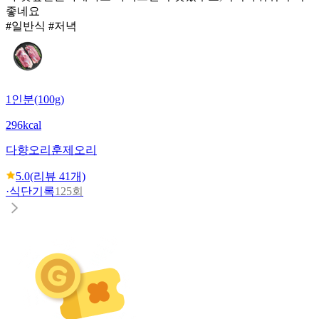
좋네요
#일반식 #저녁
1인분(100g)
296kcal
다향오리
훈제오리
5.0
(리뷰
41
개)
·
식단기록
125회