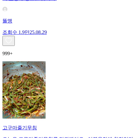
똘맹
조회수
1.9만
25.08.29
999+
고구마줄기무침