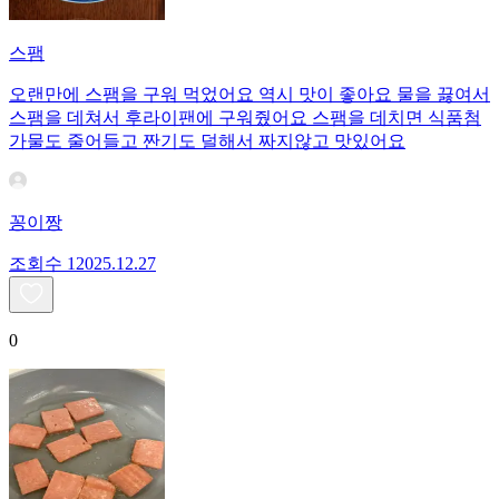
스팸
오랜만에 스팸을 구워 먹었어요 역시 맛이 좋아요 물을 끓여서
스팸을 데쳐서 후라이팬에 구워줬어요 스팸을 데치면 식품첨
가물도 줄어들고 짠기도 덜해서 짜지않고 맛있어요
꽁이짱
조회수
120
25.12.27
0