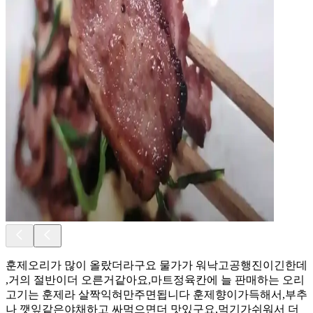
훈제오리가 많이 올랐더라구요 물가가 워낙고공행진이긴한데
,거의 절반이더 오른거같아요,마트정육칸에 늘 판매하는 오리
고기는 훈제라 살짝익혀만주면됩니다 훈제향이가득해서,부추
나 깻잎같은야채하고 싸먹으면더 맛있구요,먹기가쉬워서 더