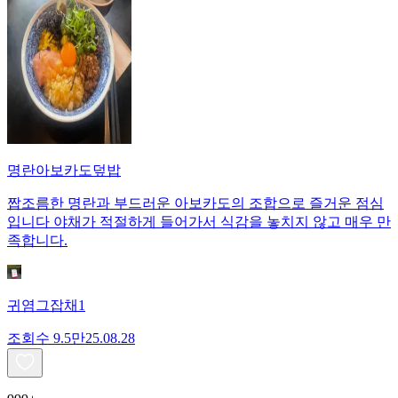
명란아보카도덮밥
짭조름한 명란과 부드러운 아보카도의 조합으로 즐거운 점심
입니다 야채가 적절하게 들어가서 식감을 놓치지 않고 매우 만
족합니다.
귀염그잡채1
조회수
9.5만
25.08.28