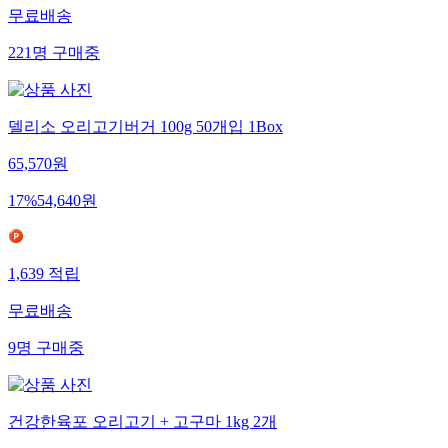
무료배송
221
명
구매중
델리소 오리고기버거 100g 50개입 1Box
65,570
원
17
%
54,640
원
1,639
적립
무료배송
9
명
구매중
건강한육포 오리고기 + 고구마 1kg 2개