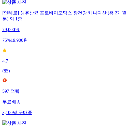
[인테로] 생유산균 프로바이오틱스 장건강 캐나다산 (총 2개월
분) 외 1종
79,000
원
75
%
19,900
원
4.7
(
85
)
597
적립
무료배송
3,100
명
구매중