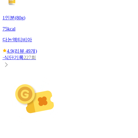
1인분(80g)
75kcal
다논
액티비아
4.9
(리뷰
49
개)
·
식단기록
227회