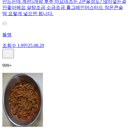
만드는데 계란5개랑 후추 마요네즈는 2큰술정도? 많이넣는걸
안좋아해요 설탕조금 소금조금 홀그레인머스터드 작은큰술
딱 요렇게 넣으면 됩니다.
똘맹
조회수
1.9만
25.08.29
999+