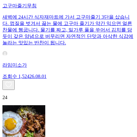
고구마줄기무침
새벽에 24시간 식자재마트에 가서 고구마줄기 3단을 샀습니
다. 껍질을 벗겨서 끓는 물에 고구마 줄기가 약간 익으면 얼른
찬물에 헹굽니다. 물기를 짜고, 밀가루 풀을 쑤어서 김치를 담
듯이 갖은 양념으로 버무리면 자연적인 단맛과 아삭한 식감에
놀라는 맛있는 반찬이 됩니다.
라임미소가
조회수
1,524
26.08.01
24