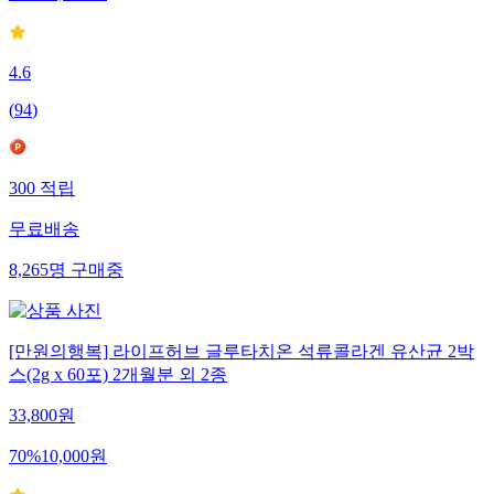
4.6
(
94
)
300
적립
무료배송
8,265
명
구매중
[만원의행복] 라이프허브 글루타치온 석류콜라겐 유산균 2박
스(2g x 60포) 2개월분 외 2종
33,800
원
70
%
10,000
원