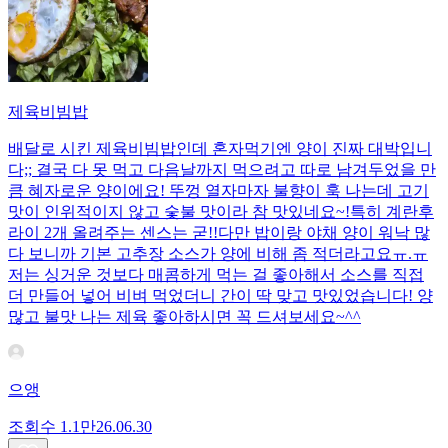
제육비빔밥
배달로 시킨 제육비빔밥인데 혼자먹기엔 양이 진짜 대박입니
다;; 결국 다 못 먹고 다음날까지 먹으려고 따로 남겨두었을 만
큼 혜자로운 양이에요! 뚜껑 열자마자 불향이 훅 나는데 고기
맛이 인위적이지 않고 숯불 맛이라 참 맛있네요~!특히 계란후
라이 2개 올려주는 센스는 굳!! ​다만 밥이랑 야채 양이 워낙 많
다 보니까 기본 고추장 소스가 양에 비해 좀 적더라고요ㅠ.ㅠ
저는 싱거운 것보다 매콤하게 먹는 걸 좋아해서 소스를 직접
더 만들어 넣어 비벼 먹었더니 간이 딱 맞고 맛있었습니다! 양
많고 불맛 나는 제육 좋아하시면 꼭 드셔보세요~^^
으앵
조회수
1.1만
26.06.30