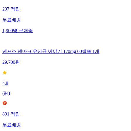
297
적립
무료배송
1,900
명
구매중
덴프스 덴마크 유산균 이야기 170mg 60캡슐 1개
29,700
원
4.8
(
94
)
891
적립
무료배송