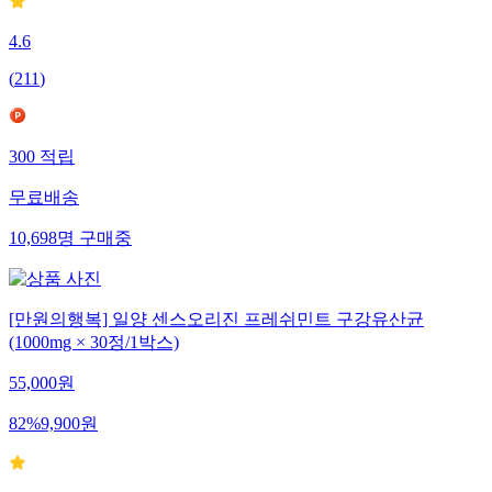
4.6
(
211
)
300
적립
무료배송
10,698
명
구매중
[만원의행복] 일양 센스오리진 프레쉬민트 구강유산균
(1000mg × 30정/1박스)
55,000
원
82
%
9,900
원