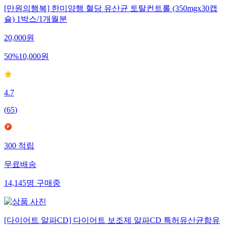
[만원의행복] 한미양행 혈당 유산균 토탈컨트롤 (350mgx30캡
슐) 1박스/1개월분
20,000
원
50
%
10,000
원
4.7
(
65
)
300
적립
무료배송
14,145
명
구매중
[다이어트 알파CD] 다이어트 보조제 알파CD 특허유산균함유