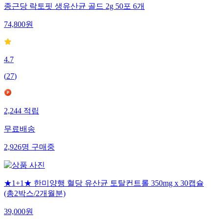
종근당 락토핏 생유산균 골드 2g 50포 6개
74,800
원
4.7
(
27
)
2,244
적립
무료배송
2,926
명
구매중
★1+1★ 한미양행 혈당 유산균 토탈컨트롤 350mg x 30캡슐
(총2박스/2개월분)
39,000
원