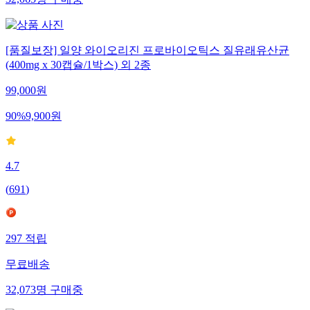
32,065
명
구매중
[품질보장] 일양 와이오리진 프로바이오틱스 질유래유산균
(400mg x 30캡슐/1박스) 외 2종
99,000
원
90
%
9,900
원
4.7
(
691
)
297
적립
무료배송
32,073
명
구매중