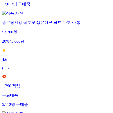
13,013
명
구매중
종근당건강 락토핏 생유산균 골드 50포 x 3통
53,700
원
20
%
43,000
원
4.6
(
35
)
1,290
적립
무료배송
5,112
명
구매중