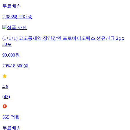
무료배송
2,983
명
구매중
(1+1+1) 코오롱제약 장건강엔 프로바이오틱스 생유산균 2g x
30포
90,000
원
79
%
18,500
원
4.6
(
43
)
555
적립
무료배송