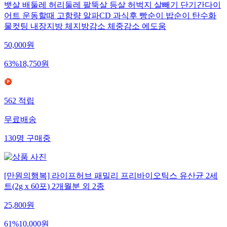
뱃살 배둘레 허리둘레 팔뚝살 등살 허벅지 살빼기 단기간다이
어트 운동할때 고함량 알파CD 과식후 빵순이 밥순이 탄수화
물컷팅 내장지방 체지방감소 체중감소 에도움
50,000
원
63
%
18,750
원
562
적립
무료배송
130
명
구매중
[만원의행복] 라이프허브 패밀리 프리바이오틱스 유산균 2세
트(2g x 60포) 2개월분 외 2종
25,800
원
61
%
10,000
원