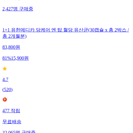
2,427
명
구매중
1+1 유한메디카 당케어 엔 탑 혈당 유산균(30캡슐 x 총 2박스 /
총 2개월분)
83,800
원
81
%
15,900
원
4.7
(
520
)
477
적립
무료배송