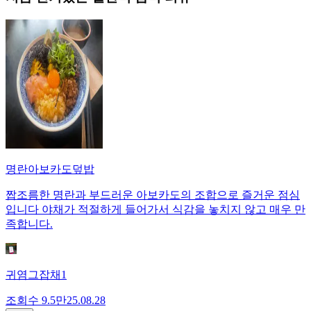
명란아보카도덮밥
짭조름한 명란과 부드러운 아보카도의 조합으로 즐거운 점심
입니다 야채가 적절하게 들어가서 식감을 놓치지 않고 매우 만
족합니다.
귀염그잡채1
조회수
9.5만
25.08.28