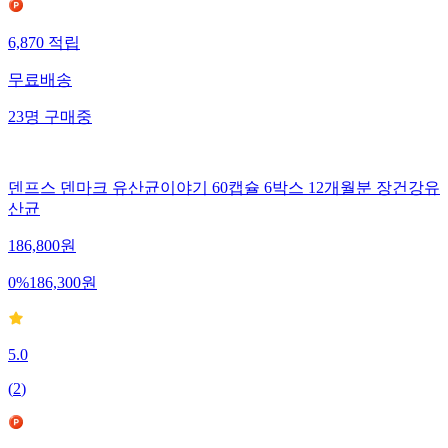
6,870
적립
무료배송
23
명
구매중
덴프스 덴마크 유산균이야기 60캡슐 6박스 12개월분 장건강유
산균
186,800
원
0
%
186,300
원
5.0
(
2
)