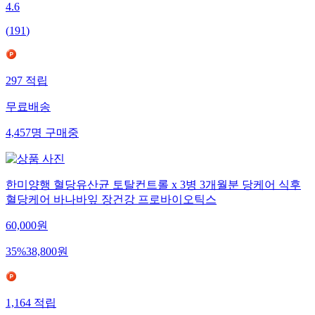
4.6
(
191
)
297
적립
무료배송
4,457
명
구매중
한미양행 혈당유산균 토탈컨트롤 x 3병 3개월분 당케어 식후
혈당케어 바나바잎 장건강 프로바이오틱스
60,000
원
35
%
38,800
원
1,164
적립