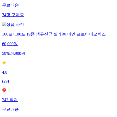
무료배송
34
명
구매중
100포+100포 19종 생유산균 셀레늄 아연 프로바이오틱스
60,000
원
59
%
24,900
원
4.8
(
29
)
747
적립
무료배송