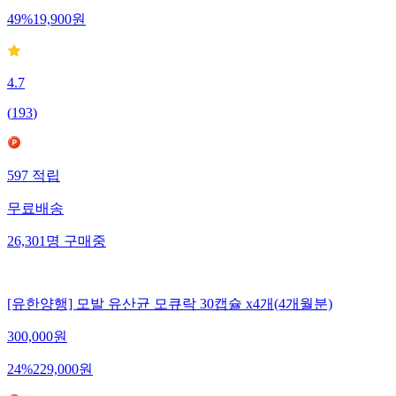
49
%
19,900
원
4.7
(
193
)
597
적립
무료배송
26,301
명
구매중
[유한양행] 모발 유산균 모큐락 30캡슐 x4개(4개월분)
300,000
원
24
%
229,000
원