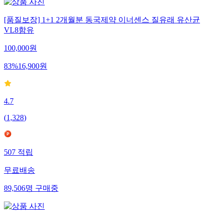
[품질보장] 1+1 2개월분 동국제약 이너센스 질유래 유산균
VL8함유
100,000
원
83
%
16,900
원
4.7
(
1,328
)
507
적립
무료배송
89,506
명
구매중