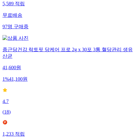
5,589
적립
무료배송
97
명
구매중
종근당건강 락토핏 당케어 프로 2g x 30포 3통 혈당관리 생유
산균
41,600
원
1
%
41,100
원
4.7
(
18
)
1,233
적립