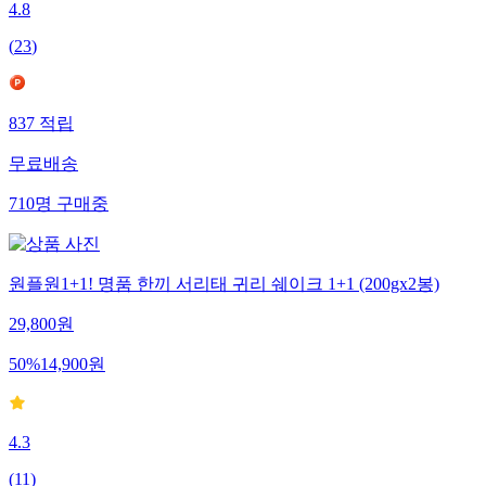
4.8
(
23
)
837
적립
무료배송
710
명
구매중
원플원1+1! 명품 한끼 서리태 귀리 쉐이크 1+1 (200gx2봉)
29,800
원
50
%
14,900
원
4.3
(
11
)