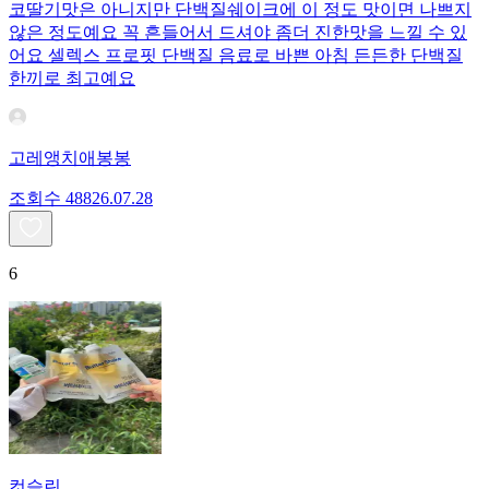
코딸기맛은 아니지만 단백질쉐이크에 이 정도 맛이면 나쁘지
않은 정도예요 꼭 흔들어서 드셔야 좀더 진한맛을 느낄 수 있
어요 셀렉스 프로핏 단백질 음료로 바쁜 아침 든든한 단백질
한끼로 최고예요
고레앵치애봉봉
조회수
488
26.07.28
6
컷슬린