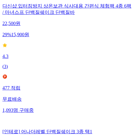
다신샵 입터짐방지 상온보관 식사대용 간편식 체험팩 4종 6팩
/ 마녀스프 단백질쉐이크 단백질바
22,500
원
29
%
15,900
원
4.3
(
3
)
477
적립
무료배송
1,093
명
구매중
[인테로] 어나더레벨 단백질쉐이크 3종 택1