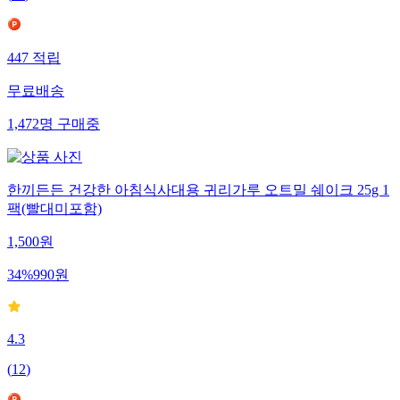
447
적립
무료배송
1,472
명
구매중
한끼든든 건강한 아침식사대용 귀리가루 오트밀 쉐이크 25g 1
팩(빨대미포함)
1,500
원
34
%
990
원
4.3
(
12
)