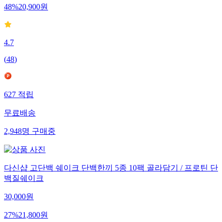
48
%
20,900
원
4.7
(
48
)
627
적립
무료배송
2,948
명
구매중
다신샵 고단백 쉐이크 단백한끼 5종 10팩 골라담기 / 프로틴 단
백질쉐이크
30,000
원
27
%
21,800
원