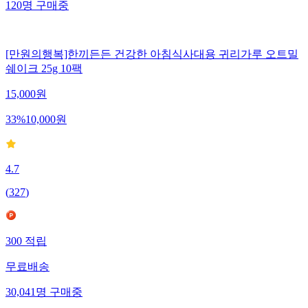
120
명
구매중
[만원의행복]한끼든든 건강한 아침식사대용 귀리가루 오트밀
쉐이크 25g 10팩
15,000
원
33
%
10,000
원
4.7
(
327
)
300
적립
무료배송
30,041
명
구매중