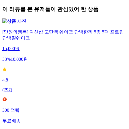
이 리뷰를 본 유저들이 관심있어 한 상품
[만원의행복] 다신샵 고단백 쉐이크 단백한끼 5종 5팩 프로틴
단백질쉐이크
15,000
원
33
%
10,000
원
4.8
(
797
)
300
적립
무료배송