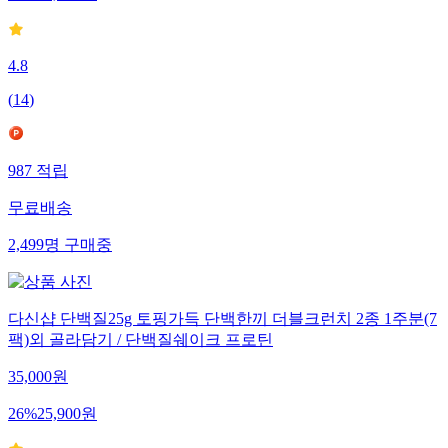
4.8
(
14
)
987
적립
무료배송
2,499
명
구매중
다신샵 단백질25g 토핑가득 단백한끼 더블크런치 2종 1주분(7
팩)외 골라담기 / 단백질쉐이크 프로틴
35,000
원
26
%
25,900
원