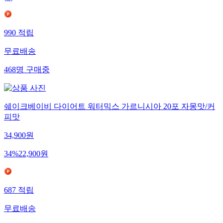
990
적립
무료배송
468
명
구매중
쉐이크베이비 다이어트 워터믹스 가르니시아 20포 자몽맛/커
피맛
34,900
원
34
%
22,900
원
687
적립
무료배송