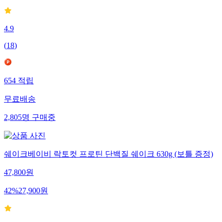
4.9
(
18
)
654
적립
무료배송
2,805
명
구매중
쉐이크베이비 락토컷 프로틴 단백질 쉐이크 630g (보틀 증정)
47,800
원
42
%
27,900
원