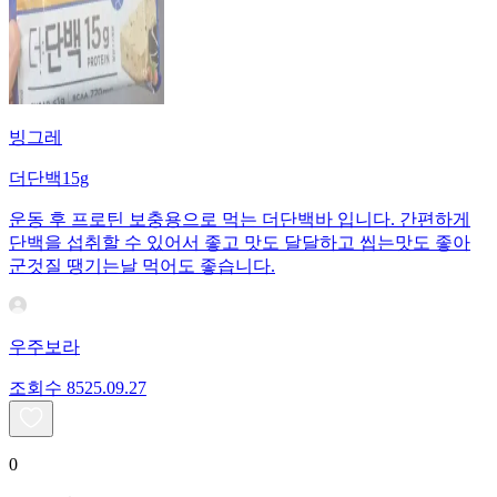
빙그레
더단백15g
운동 후 프로틴 보충용으로 먹는 더단백바 입니다. 간편하게
단백을 섭취할 수 있어서 좋고 맛도 달달하고 씹는맛도 좋아
군것질 땡기는날 먹어도 좋습니다.
우주보라
조회수
85
25.09.27
0