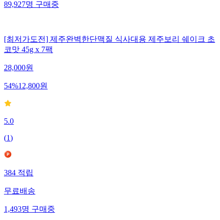
89,927
명
구매중
[최저가도전] 제주완벽한단맥질 식사대용 제주보리 쉐이크 초
코맛 45g x 7팩
28,000
원
54
%
12,800
원
5.0
(
1
)
384
적립
무료배송
1,493
명
구매중