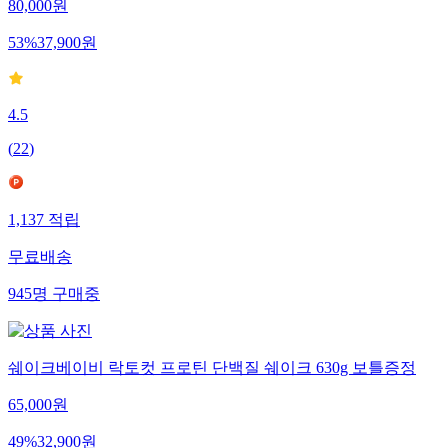
80,000
원
53
%
37,900
원
4.5
(
22
)
1,137
적립
무료배송
945
명
구매중
쉐이크베이비 락토컷 프로틴 단백질 쉐이크 630g 보틀증정
65,000
원
49
%
32,900
원