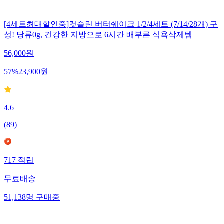
[4세트최대할인중]컷슬린 버터쉐이크 1/2/4세트 (7/14/28개) 구
성! 당류0g, 건강한 지방으로 6시간 배부른 식욕삭제템
56,000
원
57
%
23,900
원
4.6
(
89
)
717
적립
무료배송
51,138
명
구매중