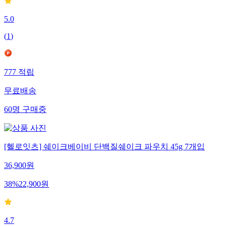
5.0
(
1
)
777
적립
무료배송
60
명
구매중
[헬로잇츠] 쉐이크베이비 단백질쉐이크 파우치 45g 7개입
36,900
원
38
%
22,900
원
4.7