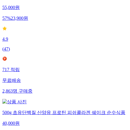
55,000
원
57
%
23,900
원
4.9
(
47
)
717
적립
무료배송
2,863
명
구매중
500g 초유단백질 산양유 프로틴 피쉬콜라겐 쉐이크 순수식품
40,000
원