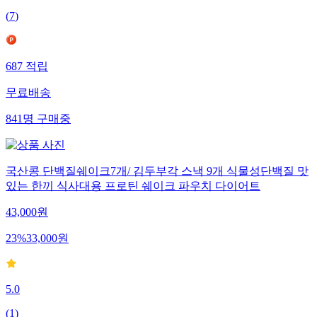
(
7
)
687
적립
무료배송
841
명
구매중
국산콩 단백질쉐이크7개/ 김두부각 스낵 9개 식물성단백질 맛
있는 한끼 식사대용 프로틴 쉐이크 파우치 다이어트
43,000
원
23
%
33,000
원
5.0
(
1
)