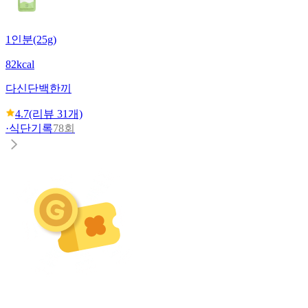
1인분(25g)
82kcal
다신
단백한끼
4.7
(리뷰
31
개)
·
식단기록
78회