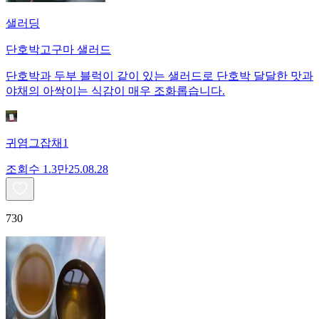
샐러딩
단호박고구마 샐러드
단호박과 두부 블럭이 같이 있는 샐러드로 단호박 달달한 맛과
야채의 아싹이는 식감이 매우 조화롭습니다.
귀염그잡채1
조회수
1.3만
25.08.28
730