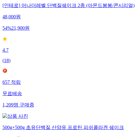
[인테로] 어나더레벨 단백질쉐이크 2종 (아몬드봉봉/콘시리얼)
48,000
원
54
%
21,900
원
4.7
(
18
)
657
적립
무료배송
1,209
명
구매중
500g+500g 초유단백질 산양유 프로틴 피쉬콜라겐 쉐이크