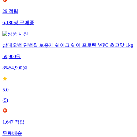
29
적립
6,180
명
구매중
삼대오백 단백질 보충제 쉐이크 웨이 프로틴 WPC 초코맛 1kg
59,900
원
8
%
54,900
원
5.0
(
5
)
1,647
적립
무료배송