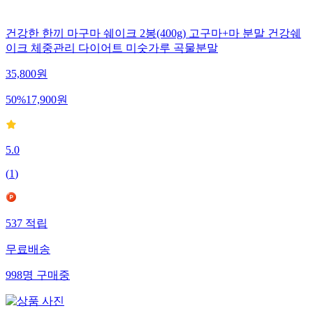
건강한 한끼 마구마 쉐이크 2봉(400g) 고구마+마 분말 건강쉐
이크 체중관리 다이어트 미숫가루 곡물분말
35,800
원
50
%
17,900
원
5.0
(
1
)
537
적립
무료배송
998
명
구매중