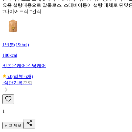
요즘 설탕대용으로 알룰로스, 스테비아등이 설탕 대체로 단맛
#다이어트식 #간식
1인분(190ml)
180kcal
잇츠온
케어온 당케어
5.0
(리뷰
6
개)
·
식단기록
72회
1
신고·제보