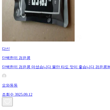
다신
단백한끼 검은콩
단백한끼 검은콩 마셨습니다 물만 타도 맛이 좋습니다 검은콩분말 
오와둥둥
조회수
39
25.09.12