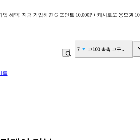
가입 혜택!
지금 가입하면
G 포인트 10,000P + 캐시로또 응모권 1
7
고100 촉촉 고구마 스틱
기록