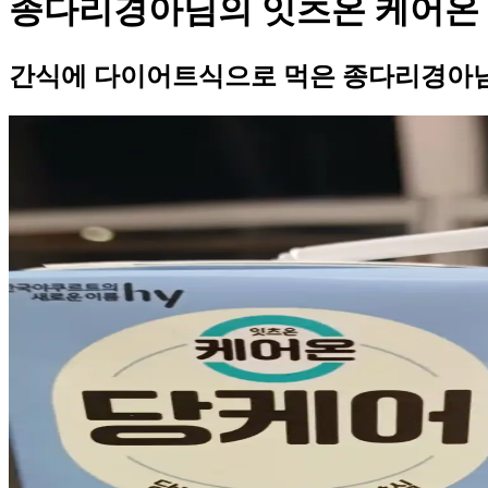
종다리경아님의 잇츠온 케어온
간식에 다이어트식으로 먹은 종다리경아님