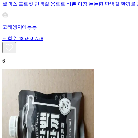
셀렉스 프로핏 단백질 음료로 바쁜 아침 든든한 단백질 한끼로
고레앵치애봉봉
조회수
485
26.07.28
6