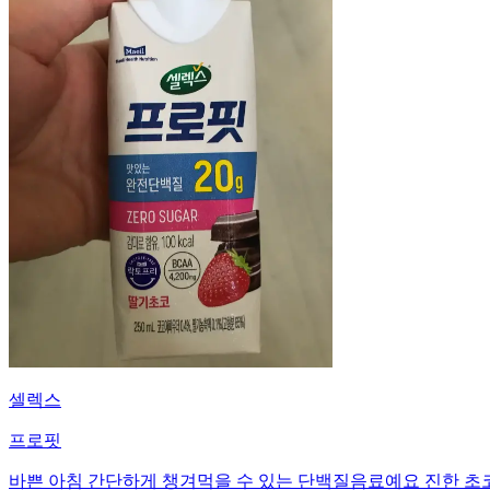
셀렉스
프로핏
바쁜 아침 간단하게 챙겨먹을 수 있는 단백질음료예요 진한 초