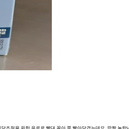
당조절을 위한 음료로 빨대 꽂아 쭉 빨아당겼는데요. 깜짝 놀랐