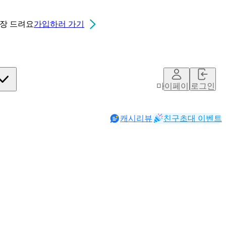
0장
드려요
가입하러 가기
마이페이지
로그인
캐시리뷰
친구초대 이벤트