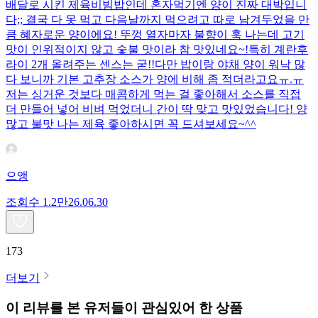
배달로 시킨 제육비빔밥인데 혼자먹기엔 양이 진짜 대박입니
다;; 결국 다 못 먹고 다음날까지 먹으려고 따로 남겨두었을 만
큼 혜자로운 양이에요! 뚜껑 열자마자 불향이 훅 나는데 고기
맛이 인위적이지 않고 숯불 맛이라 참 맛있네요~!특히 계란후
라이 2개 올려주는 센스는 굳!! ​다만 밥이랑 야채 양이 워낙 많
다 보니까 기본 고추장 소스가 양에 비해 좀 적더라고요ㅠ.ㅠ
저는 싱거운 것보다 매콤하게 먹는 걸 좋아해서 소스를 직접
더 만들어 넣어 비벼 먹었더니 간이 딱 맞고 맛있었습니다! 양
많고 불맛 나는 제육 좋아하시면 꼭 드셔보세요~^^
으앵
조회수
1.2만
26.06.30
173
더보기
이 리뷰를 본 유저들이 관심있어 한 상품