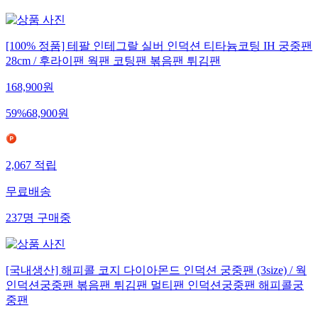
[100% 정품] 테팔 인테그랄 실버 인덕션 티타늄코팅 IH 궁중팬
28cm / 후라이팬 웍팬 코팅팬 볶음팬 튀김팬
168,900
원
59
%
68,900
원
2,067
적립
무료배송
237
명
구매중
[국내생산] 해피콜 코지 다이아몬드 인덕션 궁중팬 (3size) / 웍
인덕션궁중팬 볶음팬 튀김팬 멀티팬 인덕션궁중팬 해피콜궁
중팬