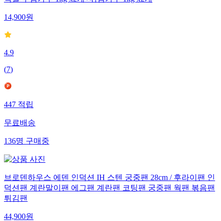
백설 부침가루 1kg x2개+튀김가루 1kg x2개
14,900
원
4.9
(
7
)
447
적립
무료배송
136
명
구매중
브로덴하우스 에덴 인덕션 IH 스텐 궁중팬 28cm / 후라이팬 인
덕션팬 계란말이팬 에그팬 계란팬 코팅팬 궁중팬 웍팬 볶음팬
튀김팬
44,900
원