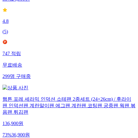
33
%
24,900
원
4.8
(
5
)
747
적립
무료배송
299
명
구매중
햄튼 포레 세라믹 인덕션 소테팬 2종세트 (24+26cm) / 후라이
팬 인덕션팬 계란말이팬 에그팬 계란팬 코팅팬 궁중팬 웍팬 볶
음팬 튀김팬
136,900
원
73
%
36,900
원