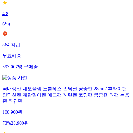
4.8
(
26
)
864
적립
무료배송
393,067
명
구매중
국내생산 네오플램 노블레스 인덕션 궁중팬 28cm / 후라이팬
인덕션팬 계란말이팬 에그팬 계란팬 코팅팬 궁중팬 웍팬 볶음
팬 튀김팬
108,900
원
73
%
28,900
원