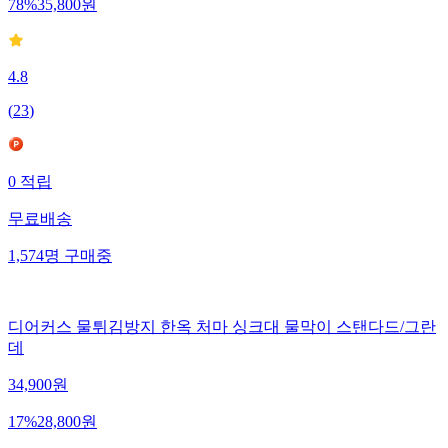
78
%
35,800
원
4.8
(
23
)
0
적립
무료배송
1,574
명
구매중
디어커스 물튀김방지 한옥 처마 싱크대 물막이 스탠다드/그란
데
34,900
원
17
%
28,800
원