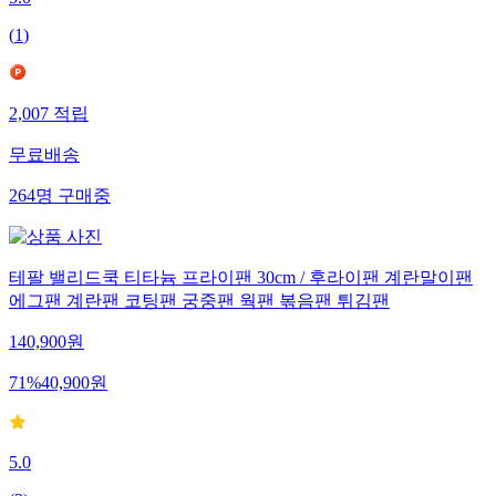
5.0
(
1
)
2,007
적립
무료배송
264
명
구매중
테팔 밸리드쿡 티타늄 프라이팬 30cm / 후라이팬 계란말이팬
에그팬 계란팬 코팅팬 궁중팬 웍팬 볶음팬 튀김팬
140,900
원
71
%
40,900
원
5.0