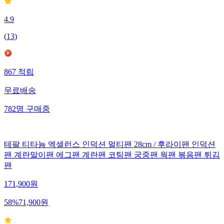
4.9
(
13
)
867
적립
무료배송
782
명
구매중
테팔 티타늄 엑셀런스 인덕션 멀티팬 28cm / 후라이팬 인덕션
팬 계란말이팬 에그팬 계란팬 코팅팬 궁중팬 웍팬 볶음팬 튀김
팬
171,900
원
58
%
71,900
원