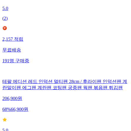
5.0
(
2
)
2,157
적립
무료배송
191
명
구매중
테팔 에디션 레드 인덕션 멀티팬 28cm / 후라이팬 인덕션팬 계
란말이팬 에그팬 계란팬 코팅팬 궁중팬 웍팬 볶음팬 튀김팬
206,900
원
68
%
66,900
원