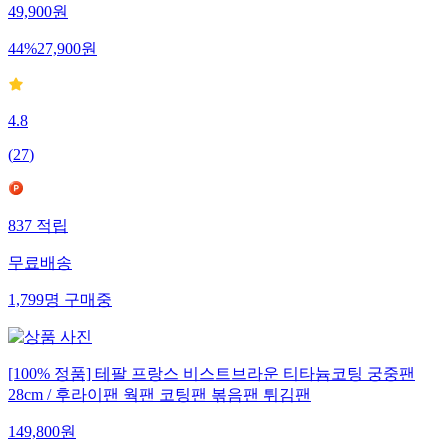
49,900
원
44
%
27,900
원
4.8
(
27
)
837
적립
무료배송
1,799
명
구매중
[100% 정품] 테팔 프랑스 비스트브라운 티타늄코팅 궁중팬
28cm / 후라이팬 웍팬 코팅팬 볶음팬 튀김팬
149,800
원