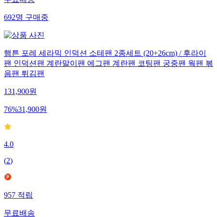
692
명
구매중
햄튼 포레 세라믹 인덕션 소테팬 2종세트 (20+26cm) / 후라이
팬 인덕션팬 계란말이팬 에그팬 계란팬 코팅팬 궁중팬 웍팬 볶
음팬 튀김팬
131,900
원
76
%
31,900
원
4.0
(
2
)
957
적립
무료배송