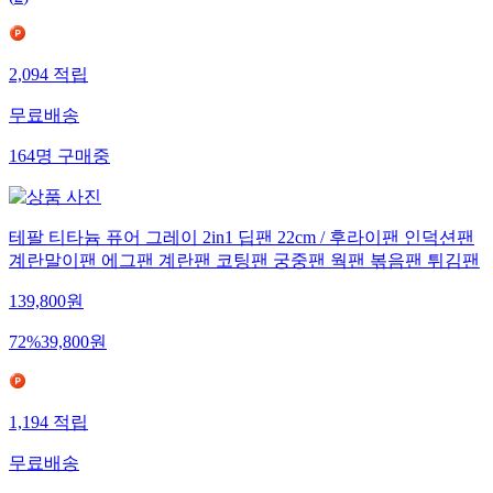
(
2
)
2,094
적립
무료배송
164
명
구매중
테팔 티타늄 퓨어 그레이 2in1 딥팬 22cm / 후라이팬 인덕션팬
계란말이팬 에그팬 계란팬 코팅팬 궁중팬 웍팬 볶음팬 튀김팬
139,800
원
72
%
39,800
원
1,194
적립
무료배송