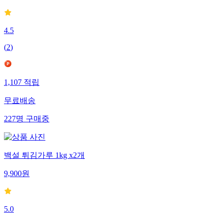
4.5
(
2
)
1,107
적립
무료배송
227
명
구매중
백설 튀김가루 1kg x2개
9,900
원
5.0