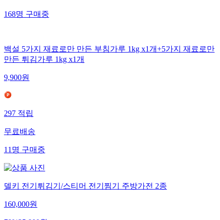
168
명
구매중
백설 5가지 재료로만 만든 부침가루 1kg x1개+5가지 재료로만
만든 튀김가루 1kg x1개
9,900
원
297
적립
무료배송
11
명
구매중
델키 전기튀김기/스티머 전기찜기 주방가전 2종
160,000
원