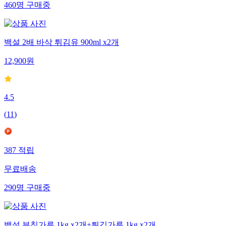
460
명
구매중
백설 2배 바삭 튀김유 900ml x2개
12,900
원
4.5
(
11
)
387
적립
무료배송
290
명
구매중