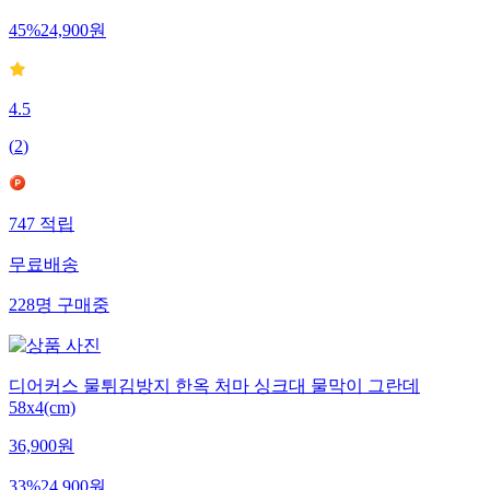
45
%
24,900
원
4.5
(
2
)
747
적립
무료배송
228
명
구매중
디어커스 물튀김방지 한옥 처마 싱크대 물막이 그란데
58x4(cm)
36,900
원