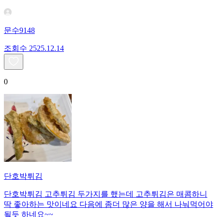
문수9148
조회수
25
25.12.14
0
단호박튀김
단호박튀김 고추튀김 두가지를 했는데 고추튀김은 매콤하니
딱 좋아하는 맛이네요 다음에 좀더 많은 양을 해서 나눠먹어야
될듯 하네요~~