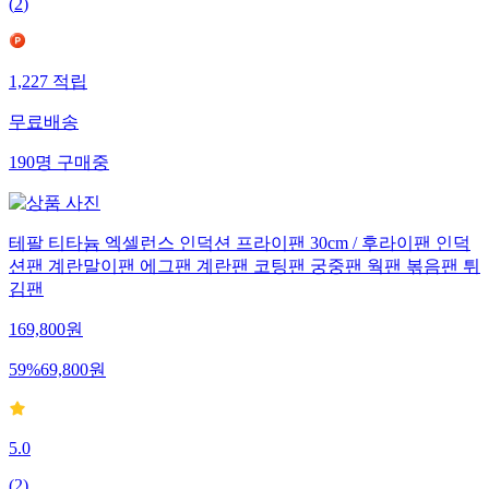
(
2
)
1,227
적립
무료배송
190
명
구매중
테팔 티타늄 엑셀런스 인덕션 프라이팬 30cm / 후라이팬 인덕
션팬 계란말이팬 에그팬 계란팬 코팅팬 궁중팬 웍팬 볶음팬 튀
김팬
169,800
원
59
%
69,800
원
5.0