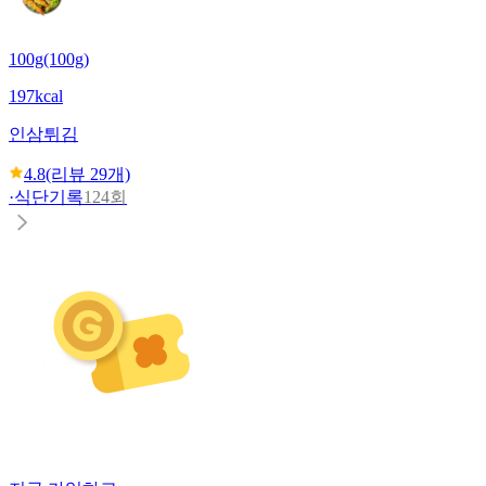
100g(100g)
197kcal
인삼튀김
4.8
(리뷰
29
개)
·
식단기록
124회