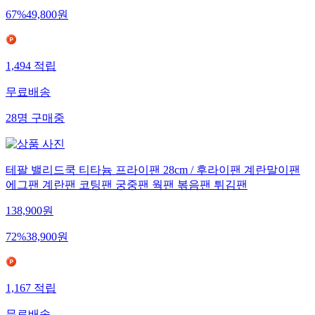
67
%
49,800
원
1,494
적립
무료배송
28
명
구매중
테팔 밸리드쿡 티타늄 프라이팬 28cm / 후라이팬 계란말이팬
에그팬 계란팬 코팅팬 궁중팬 웍팬 볶음팬 튀김팬
138,900
원
72
%
38,900
원
1,167
적립
무료배송