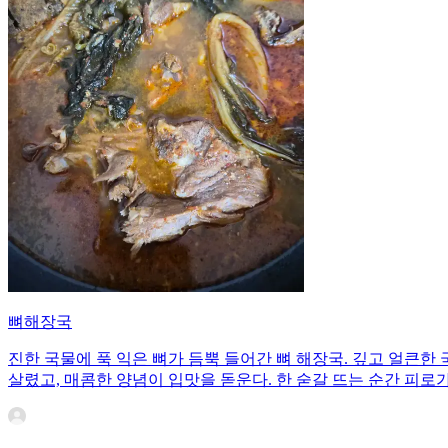
뼈해장국
진한 국물에 푹 익은 뼈가 듬뿍 들어간 뼈 해장국. 깊고 얼큰
살렸고, 매콤한 양념이 입맛을 돋운다. 한 숟갈 뜨는 순간 피로