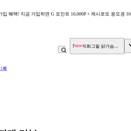
가입 혜택!
지금 가입하면
G 포인트 10,000P + 캐시로또 응모권 1
7
직화그릴 닭가슴살 큐브 
기록