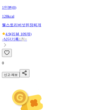
1인분(0)
128kcal
웰스토리
버섯된장찌개
4.9
(리뷰
109
개)
·
식단기록
1천+
0
신고·제보