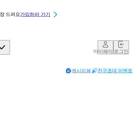
0장
드려요
가입하러 가기
칮ㄷ
마이페이지
로그인
캐시리뷰
친구초대 이벤트