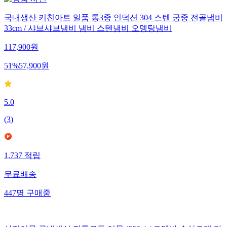
국내생산 키친아트 일품 통3중 인덕션 304 스텐 궁중 전골냄비
33cm / 샤브샤브냄비 냄비 스텐냄비 오뎅탕냄비
117,900
원
51
%
57,900
원
5.0
(
3
)
1,737
적립
무료배송
447
명
구매중