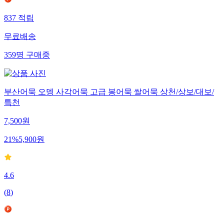
837
적립
무료배송
359
명
구매중
부산어묵 오뎅 사각어묵 고급 봉어묵 쌀어묵 상천/상보/대보/
특천
7,500
원
21
%
5,900
원
4.6
(
8
)