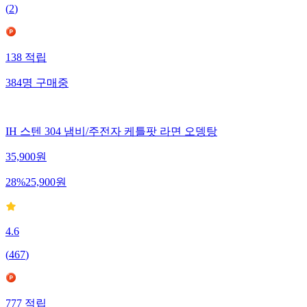
(
2
)
138
적립
384
명
구매중
IH 스텐 304 냄비/주전자 케틀팟 라면 오뎅탕
35,900
원
28
%
25,900
원
4.6
(
467
)
777
적립