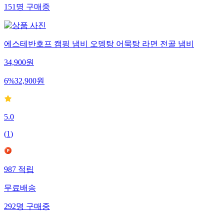
151
명
구매중
에스테반호프 캠핑 냄비 오뎅탕 어묵탕 라면 전골 냄비
34,900
원
6
%
32,900
원
5.0
(
1
)
987
적립
무료배송
292
명
구매중