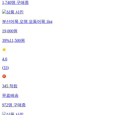
1,740
명
구매중
부산어묵 오뎅 모둠어묵 1kg
19,000
원
39
%
11,500
원
4.6
(
33
)
345
적립
무료배송
972
명
구매중