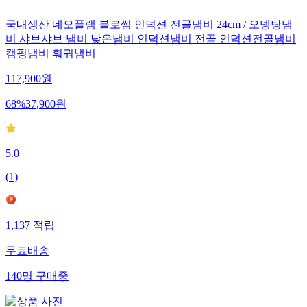
국내생산 네오플램 블로썸 인덕션 전골냄비 24cm / 오뎅탕냄
비 샤브샤브 냄비 낮은냄비 인덕션냄비 전골 인덕션전골냄비
캠핑냄비 훠궈냄비
117,900
원
68
%
37,900
원
5.0
(
1
)
1,137
적립
무료배송
140
명
구매중