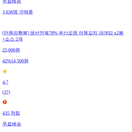
무료배송
3,636
명
구매중
[만원의행복] 생선연육78% 부산오뎅 어묵꼬치 10개입 x2봉
+소스 2개
25,000
원
42
%
14,500
원
4.7
(
37
)
435
적립
무료배송