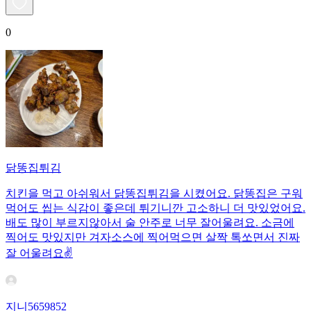
0
닭똥집튀김
치킨을 먹고 아쉬워서 닭똥집튀김을 시켰어요. 닭똥집은 구워
먹어도 씹는 식감이 좋은데 튀기니깐 고소하니 더 맛있었어요.
배도 많이 부르지않아서 술 안주로 너무 잘어울려요. 소금에
찍어도 맛있지만 겨자소스에 찍어먹으면 살짝 톡쏘면서 진짜
잘 어울려요✌️
지니5659852