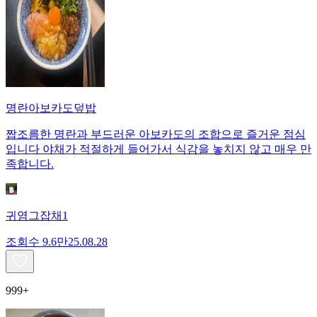
명란아보카도덮밥
짭조름한 명란과 부드러운 아보카도의 조합으로 즐거운 점심
입니다 야채가 적절하게 들어가서 식감을 놓치지 않고 매우 만
족합니다.
귀염그잡채1
조회수
9.6만
25.08.28
999+