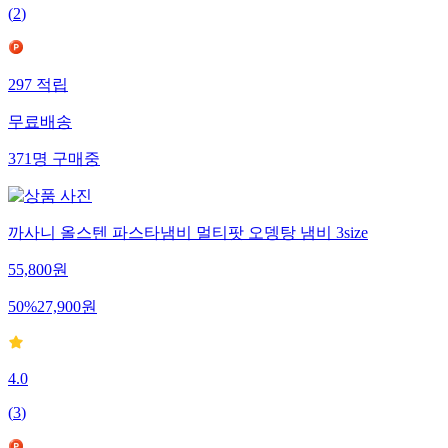
(
2
)
297
적립
무료배송
371
명
구매중
까사니 올스텐 파스타냄비 멀티팟 오뎅탕 냄비 3size
55,800
원
50
%
27,900
원
4.0
(
3
)