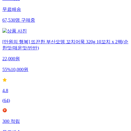
무료배송
67,530
명
구매중
[만원의 행복] 뜨끈한 부산오뎅 꼬치어묵 320g 10꼬치 x 2팩(순
한맛/매운맛/반반)
22,000
원
55
%
10,000
원
4.8
(
64
)
300
적립