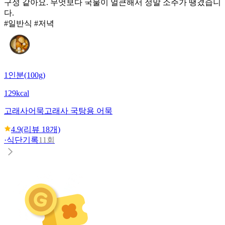
구성 같아요. 무엇보다 국물이 얼큰해서 정말 소주가 땡겼습니
다.
#일반식 #저녁
1인분(100g)
129kcal
고래사어묵
고래사 국탕용 어묵
4.9
(리뷰
18
개)
·
식단기록
11회