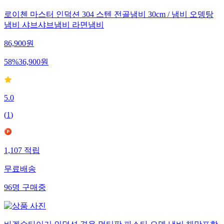
로이첸 마스터 인덕션 304 스텐 전골냄비 30cm / 냄비 오뎅탕
냄비 샤브샤브냄비 라면냄비
86,900
원
58
%
36,900
원
5.0
(
1
)
1,107
적립
무료배송
96
명
구매중