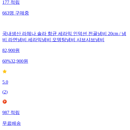
177
적립
663
명
구매중
국내생산 라체나 솔라 항균 세라믹 인덕션 전골냄비 20cm / 냄
비 라면냄비 세라믹냄비 오뎅탕냄비 샤브샤브냄비
82,900
원
60
%
32,900
원
5.0
(
2
)
987
적립
무료배송