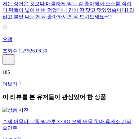
저는 싱거운 것보다 매콤하게 먹는 걸 좋아해서 소스를 직접
더 만들어 넣어 비벼 먹었더니 간이 딱 맞고 맛있었습니다! 양
많고 불맛 나는 제육 좋아하시면 꼭 드셔보세요~^^
으앵
조회수
1.2만
26.06.30
185
더보기
이 리뷰를 본 유저들이 관심있어 한 상품
수제 어묵바 12종 밀가루 ZERO 오뎅 어묵 핫바 휴게소 간식
술안주