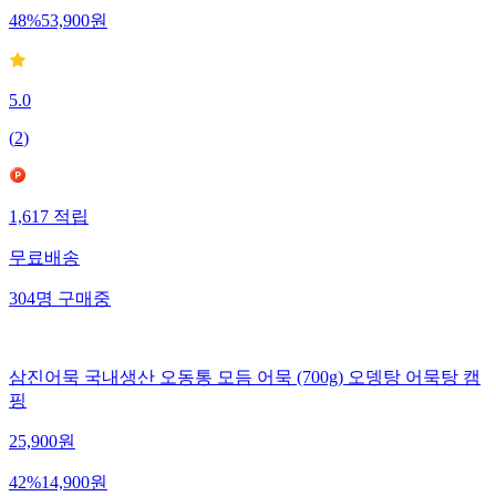
48
%
53,900
원
5.0
(
2
)
1,617
적립
무료배송
304
명
구매중
삼진어묵 국내생산 오동통 모듬 어묵 (700g) 오뎅탕 어묵탕 캠
핑
25,900
원
42
%
14,900
원