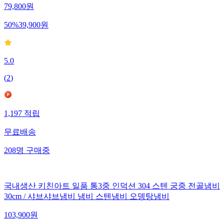
79,800
원
50
%
39,900
원
5.0
(
2
)
1,197
적립
무료배송
208
명
구매중
국내생산 키친아트 일품 통3중 인덕션 304 스텐 궁중 전골냄비
30cm / 샤브샤브냄비 냄비 스텐냄비 오뎅탕냄비
103,900
원