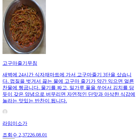
고구마줄기무침
새벽에 24시간 식자재마트에 가서 고구마줄기 3단을 샀습니
다. 껍질을 벗겨서 끓는 물에 고구마 줄기가 약간 익으면 얼른
찬물에 헹굽니다. 물기를 짜고, 밀가루 풀을 쑤어서 김치를 담
듯이 갖은 양념으로 버무리면 자연적인 단맛과 아삭한 식감에
놀라는 맛있는 반찬이 됩니다.
라임미소가
조회수
2,372
26.08.01