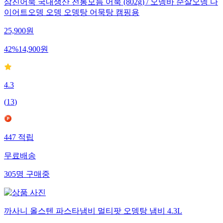
삼진어묵 국내생산 전통모듬 어묵 (802g) / 오뎅바 순살오뎅 다
이어트오뎅 오뎅 오뎅탕 어묵탕 캠핑용
25,900
원
42
%
14,900
원
4.3
(
13
)
447
적립
무료배송
305
명
구매중
까사니 올스텐 파스타냄비 멀티팟 오뎅탕 냄비 4.3L