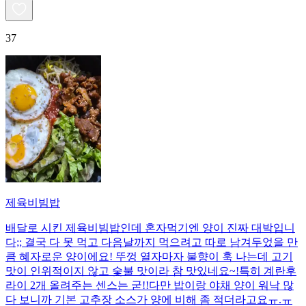
37
제육비빔밥
배달로 시킨 제육비빔밥인데 혼자먹기엔 양이 진짜 대박입니
다;; 결국 다 못 먹고 다음날까지 먹으려고 따로 남겨두었을 만
큼 혜자로운 양이에요! 뚜껑 열자마자 불향이 훅 나는데 고기
맛이 인위적이지 않고 숯불 맛이라 참 맛있네요~!특히 계란후
라이 2개 올려주는 센스는 굳!! ​다만 밥이랑 야채 양이 워낙 많
다 보니까 기본 고추장 소스가 양에 비해 좀 적더라고요ㅠ.ㅠ