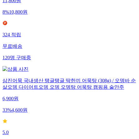
11,800
원
8
%
10,800
원
324
적립
무료배송
120
명
구매중
삼진어묵 국내생산 탱글탱글 딱한끼 어묵탕 (308g) / 오뎅바 순
살오뎅 다이어트오뎅 오뎅 오뎅탕 어묵탕 캠핑용 술안주
6,900
원
33
%
4,600
원
5.0