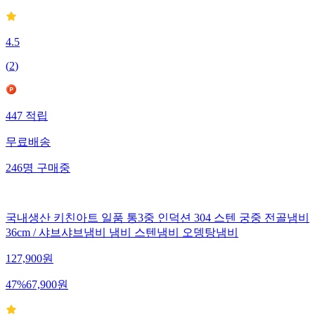
4.5
(
2
)
447
적립
무료배송
246
명
구매중
국내생산 키친아트 일품 통3중 인덕션 304 스텐 궁중 전골냄비
36cm / 샤브샤브냄비 냄비 스텐냄비 오뎅탕냄비
127,900
원
47
%
67,900
원