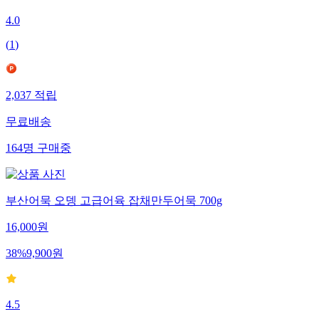
4.0
(
1
)
2,037
적립
무료배송
164
명
구매중
부산어묵 오뎅 고급어육 잡채만두어묵 700g
16,000
원
38
%
9,900
원
4.5