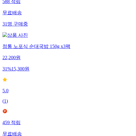
588
적립
무료배송
31
명
구매중
정통 노포식 순대국밥 150g x3팩
22,200
원
31
%
15,300
원
5.0
(
1
)
459
적립
무료배송