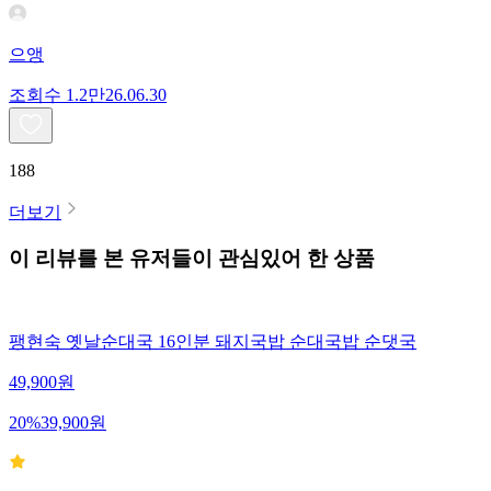
으앵
조회수
1.2만
26.06.30
188
더보기
이 리뷰를 본 유저들이 관심있어 한 상품
팽현숙 옛날순대국 16인분 돼지국밥 순대국밥 순댓국
49,900
원
20
%
39,900
원