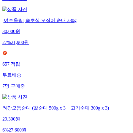
51
명
구매중
[여수올림] 속초식 오징어 순대 380g
30,000
원
27
%
21,900
원
657
적립
무료배송
7
명
구매중
려강모둠순대 (찰순대 500g x 3 + 고기순대 300g x 3)
29,300
원
6
%
27,600
원