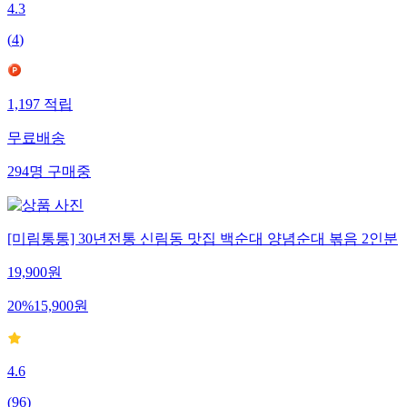
4.3
(
4
)
1,197
적립
무료배송
294
명
구매중
[미림통통] 30년전통 신림동 맛집 백순대 양념순대 볶음 2인분
19,900
원
20
%
15,900
원
4.6
(
96
)