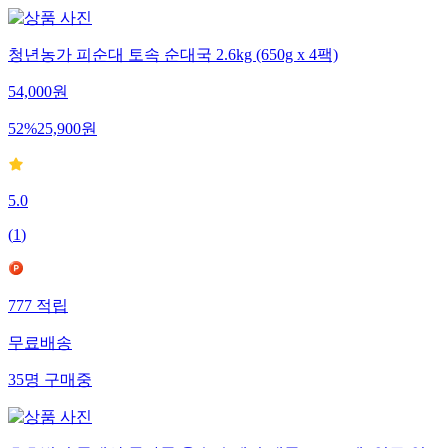
청년농가 피순대 토속 순대국 2.6kg (650g x 4팩)
54,000
원
52
%
25,900
원
5.0
(
1
)
777
적립
무료배송
35
명
구매중