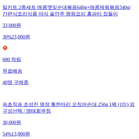
밀키트 2종세트 매콤깻잎순대볶음640g+매콤제육볶음540g/
간편식조리식품 야식 술안주 캠핑요리 홈파티 집들이
33,000
원
30
%
23,000
원
690
적립
무료배송
40
명
구매중
속초직송 조성진 명장 통한마리 오징어순대 250g 1팩 (1미) 외
구성선택 / 명태회무침
30,000
원
54
%
13,900
원