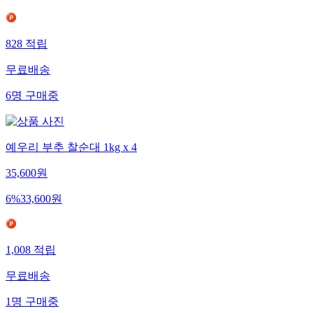
828
적립
무료배송
6
명
구매중
예우리 부추 찰순대 1kg x 4
35,600
원
6
%
33,600
원
1,008
적립
무료배송
1
명
구매중