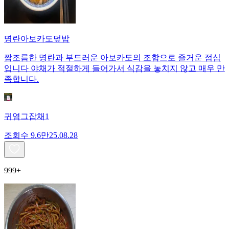
명란아보카도덮밥
짭조름한 명란과 부드러운 아보카도의 조합으로 즐거운 점심
입니다 야채가 적절하게 들어가서 식감을 놓치지 않고 매우 만
족합니다.
귀염그잡채1
조회수
9.6만
25.08.28
999+