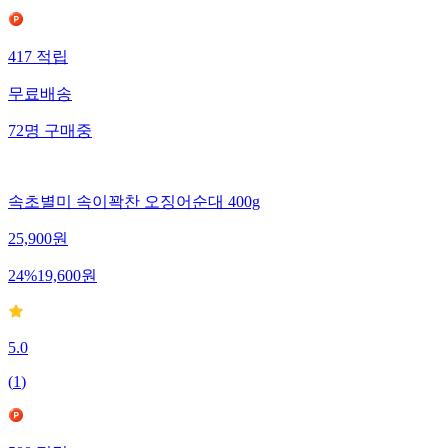
417
적립
무료배송
72
명
구매중
속초별미 속이꽉찬 오징어순대 400g
25,900
원
24
%
19,600
원
5.0
(
1
)