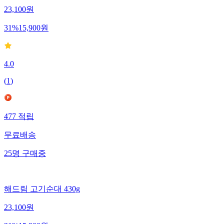
23,100
원
31
%
15,900
원
4.0
(
1
)
477
적립
무료배송
25
명
구매중
해드림 고기순대 430g
23,100
원