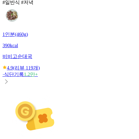
#일반식 #저녁
1인분(460g)
390kcal
비비고
순대국
4.9
(리뷰
119
개)
·
식단기록
1.2만+