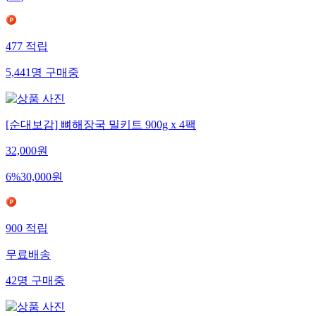
477
적립
5,441
명
구매중
[순대보감] 뼈해장국 밀키트 900g x 4팩
32,000
원
6
%
30,000
원
900
적립
무료배송
42
명
구매중