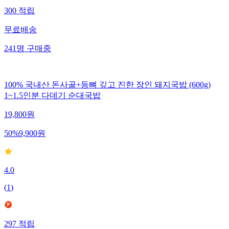
300
적립
무료배송
241
명
구매중
100% 국내산 돈사골+등뼈 깊고 진한 장인 돼지국밥 (600g)
1~1.5인분 다데기 순대국밥
19,800
원
50
%
9,900
원
4.0
(
1
)
297
적립