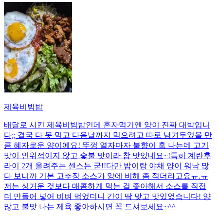
제육비빔밥
배달로 시킨 제육비빔밥인데 혼자먹기엔 양이 진짜 대박입니
다;; 결국 다 못 먹고 다음날까지 먹으려고 따로 남겨두었을 만
큼 혜자로운 양이에요! 뚜껑 열자마자 불향이 훅 나는데 고기
맛이 인위적이지 않고 숯불 맛이라 참 맛있네요~!특히 계란후
라이 2개 올려주는 센스는 굳!! ​다만 밥이랑 야채 양이 워낙 많
다 보니까 기본 고추장 소스가 양에 비해 좀 적더라고요ㅠ.ㅠ
저는 싱거운 것보다 매콤하게 먹는 걸 좋아해서 소스를 직접
더 만들어 넣어 비벼 먹었더니 간이 딱 맞고 맛있었습니다! 양
많고 불맛 나는 제육 좋아하시면 꼭 드셔보세요~^^