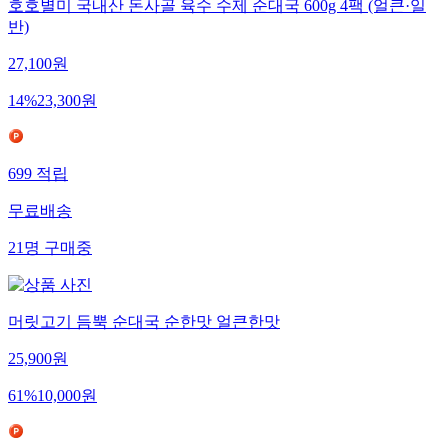
호호별미 국내산 돈사골 육수 수제 순대국 600g 4팩 (얼큰·일
반)
27,100
원
14
%
23,300
원
699
적립
무료배송
21
명
구매중
머릿고기 듬뿍 순대국 순한맛 얼큰한맛
25,900
원
61
%
10,000
원