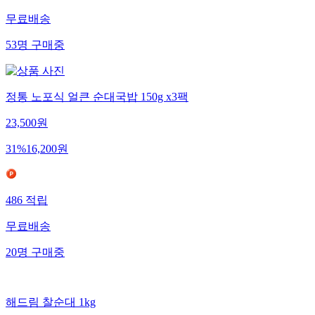
무료배송
53
명
구매중
정통 노포식 얼큰 순대국밥 150g x3팩
23,500
원
31
%
16,200
원
486
적립
무료배송
20
명
구매중
해드림 찰순대 1kg