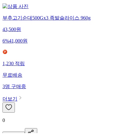
부추고기순대500Gx3 족발슬라이스 960g
43,500
원
6
%
41,000
원
1,230
적립
무료배송
3
명
구매중
더보기
0
신고·제보