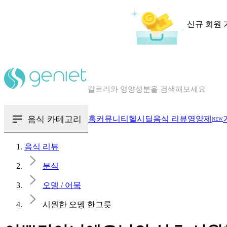
신규 회원 
칼로리와 영양성분을 검색해보세요
혈당 · 다이어트 음식 검색해보세요
음식 · 영양제 리뷰를 찾아보세요
음식 카테고리
홈
커뮤니티
헬시딜
음식 리뷰
영양제
NEW
음식 리뷰
분식
오뎅 / 어묵
시원한 오뎅 한그릇