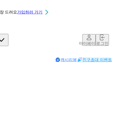
0장
드려요
가입하러 가기
마이페이지
로그인
캐시리뷰
친구초대 이벤트