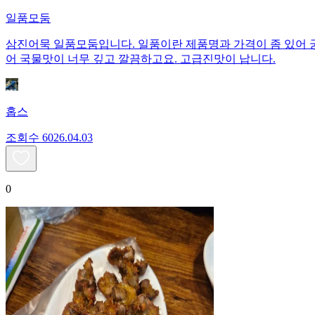
일품모둠
삼진어묵 일품모둠입니다. 일품이란 제품명과 가격이 좀 있어 
어 국물맛이 너무 깊고 깔끔하고요. 고급진맛이 납니다.
홉스
조회수
60
26.04.03
0