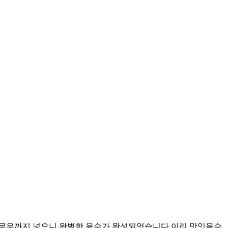
 무우까지 넣으니 완벽한 육수가 완성되엇습니다 이리 맛잇을수