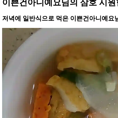
이쁜건아니예요님의 삼호 시원한
저녁에 일반식으로 먹은 이쁜건아니예요님