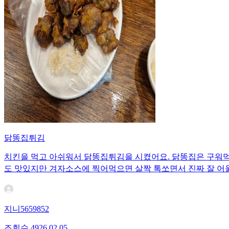
닭똥집튀김
치킨을 먹고 아쉬워서 닭똥집튀김을 시켰어요. 닭똥집은 구워먹
도 맛있지만 겨자소스에 찍어먹으면 살짝 톡쏘면서 진짜 잘 어
지니5659852
조회수
49
26.02.05