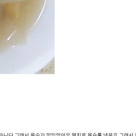
엇습니다 그래서 육수가 맛잇엇어요 멸치로 육슈룰 냇유요 그래서