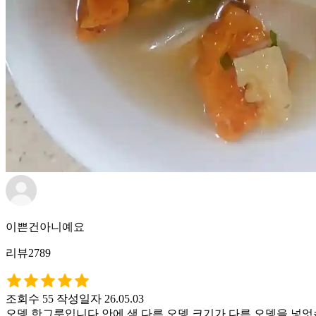
이쁜건아니예요
리뷰2789
조회수 55
작성일자 26.05.03
오뎅 한그릇입니다 안에 색 다른 오뎅 크기가 다른 오뎅을 넣