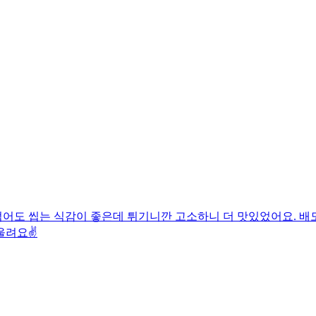
어도 씹는 식감이 좋은데 튀기니깐 고소하니 더 맛있었어요. 배도
울려요✌️