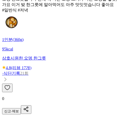
가요 이거 밪 한그릇에 말아먹어도 아주 맛잇엇습니다 좋아요
#일반식 #저녁
1인분(360g)
95kcal
삼호
시원한 오뎅 한그릇
4.8
(리뷰
17
개)
·
식단기록
21회
0
신고·제보