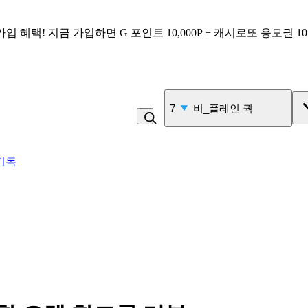
가입 혜택!
지금 가입하면
G 포인트 10,000P + 캐시로또 응모권 1
7
비_플레인 쿽
기록