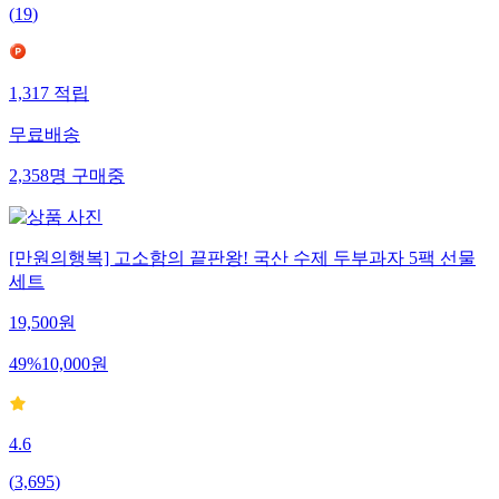
(
19
)
1,317
적립
무료배송
2,358
명
구매중
[만원의행복] 고소함의 끝판왕! 국산 수제 두부과자 5팩 선물
세트
19,500
원
49
%
10,000
원
4.6
(
3,695
)