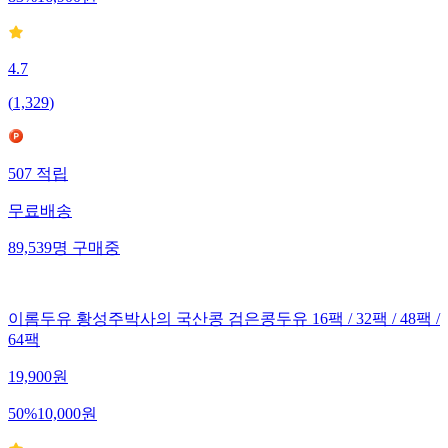
4.7
(
1,329
)
507
적립
무료배송
89,539
명
구매중
이롬두유 황성주박사의 국산콩 검은콩두유 16팩 / 32팩 / 48팩 /
64팩
19,900
원
50
%
10,000
원