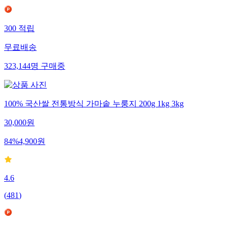
300
적립
무료배송
323,144
명
구매중
100% 국산쌀 전통방식 가마솥 누룽지 200g 1kg 3kg
30,000
원
84
%
4,900
원
4.6
(
481
)