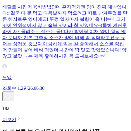
배달로 시킨 제육비빔밥인데 혼자먹기엔 양이 진짜 대박입니
다;; 결국 다 못 먹고 다음날까지 먹으려고 따로 남겨두었을 만
큼 혜자로운 양이에요! 뚜껑 열자마자 불향이 훅 나는데 고기
맛이 인위적이지 않고 숯불 맛이라 참 맛있네요~!특히 계란후
라이 2개 올려주는 센스는 굳!! ​다만 밥이랑 야채 양이 워낙 많
다 보니까 기본 고추장 소스가 양에 비해 좀 적더라고요ㅠ.ㅠ
저는 싱거운 것보다 매콤하게 먹는 걸 좋아해서 소스를 직접
더 만들어 넣어 비벼 먹었더니 간이 딱 맞고 맛있었습니다! 양
많고 불맛 나는 제육 좋아하시면 꼭 드셔보세요~^^
으앵
조회수
1.2만
26.06.30
182
더보기