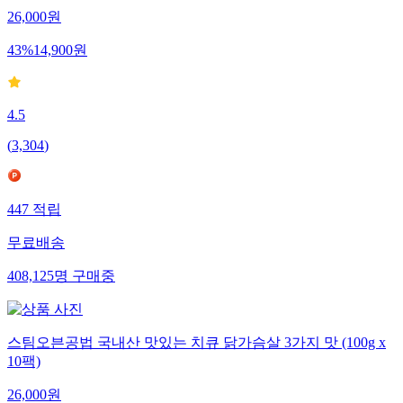
26,000
원
43
%
14,900
원
4.5
(
3,304
)
447
적립
무료배송
408,125
명
구매중
스팀오븐공법 국내산 맛있는 치큐 닭가슴살 3가지 맛 (100g x
10팩)
26,000
원