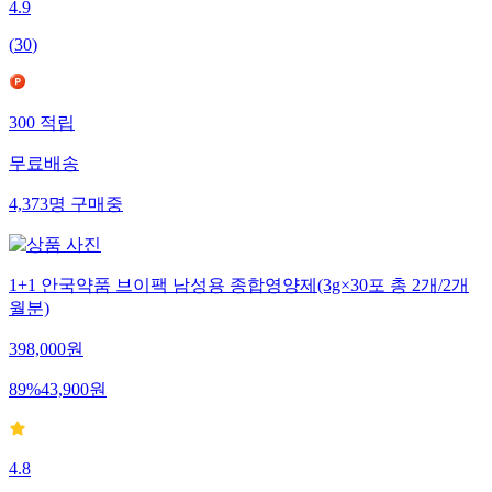
4.9
(
30
)
300
적립
무료배송
4,373
명
구매중
1+1 안국약품 브이팩 남성용 종합영양제(3g×30포 총 2개/2개
월분)
398,000
원
89
%
43,900
원
4.8