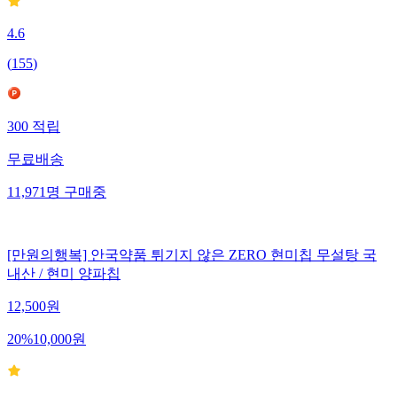
4.6
(
155
)
300
적립
무료배송
11,971
명
구매중
[만원의행복] 안국약품 튀기지 않은 ZERO 현미칩 무설탕 국
내산 / 현미 양파칩
12,500
원
20
%
10,000
원