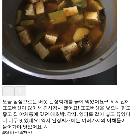
오늘 점심으로는 버섯 된장찌개를 끓여 먹었어요~! ㅎㅎ 집에
표고버섯이 많아서 겸사겸사 했어요! 표고버섯을 넣으니 향도
좋고 집 야채통에 있던 애호박, 감자, 양파를 같이 넣고 끓였더
니 너무 맛있네요! 역시 된장찌개에는 여러가지의 야채들이
들어가야 맛있어요 ㅎ
#일반식 #점심