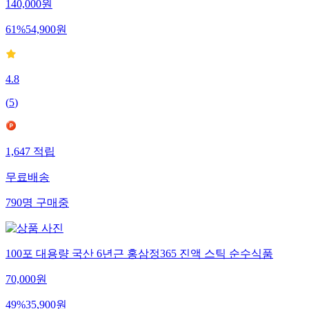
140,000
원
61
%
54,900
원
4.8
(
5
)
1,647
적립
무료배송
790
명
구매중
100포 대용량 국산 6년근 홍삼정365 진액 스틱 순수식품
70,000
원
49
%
35,900
원