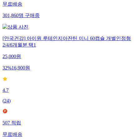
무료배송
301,860
명
구매중
[안국건강] 아이원 루테인지아잔틴 미니 60캡슐 개별인정형
2/4/6개월분 택1
25,000
원
32
%
16,900
원
4.7
(
24
)
507
적립
무료배송