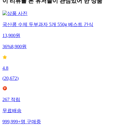
이 리뷰를 본 유저들이 관심있어 한 상품
국산콩 수제 두부과자 5개 550g 베스트 간식
13,900
원
36
%
8,900
원
4.8
(
20,672
)
267
적립
무료배송
999,999+
명
구매중