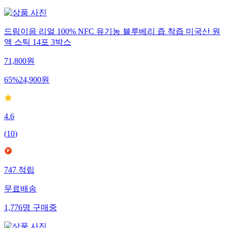
드림이음 리얼 100% NFC 유기농 블루베리 즙 착즙 미국산 원
액 스틱 14포 3박스
71,800
원
65
%
24,900
원
4.6
(
10
)
747
적립
무료배송
1,776
명
구매중