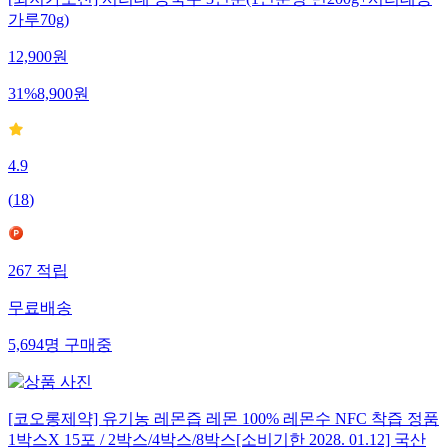
[최저가도전] 서리태 콩국수 3인분(1인분당 면200g+서리태콩
가루70g)
12,900
원
31
%
8,900
원
4.9
(
18
)
267
적립
무료배송
5,694
명
구매중
[코오롱제약] 유기농 레몬즙 레몬 100% 레몬수 NFC 착즙 정품
1박스X 15포 / 2박스/4박스/8박스[소비기한 2028. 01.12] 국산