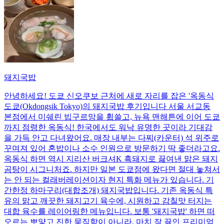
돼지국밥
안녕하세요! 도쿄 신오쿠보 근처에 새로 자리를 잡은 '옥동식
도쿄(Okdongsik Tokyo)의 돼지국밥 후기입니다 서울 서교동
본점에서 미쉐린 빕구르망을 휩쓸고, 뉴욕 맨해튼에 이어 도쿄
까지 점령한 옥동식! 한국에서도 워낙 유명한 곳이라 기대감
을 가득 안고 다녀왔어요. 매장 내부는 다찌(카운터) 석 위주로
꾸며져 있어 혼밥이나 소수 인원으로 방문하기 딱 좋더라고요.
옥동식 하면 역시 지리산 버크셔K 흑돼지로 끓여낸 맑은 돼지
곰탕이 시그니처죠. 하지만 일본 도쿄점에 왔다면 절대 놓쳐서
는 안 되는 컬래버레이션이자 현지 특화 메뉴가 있습니다. 기
간한정 하마구리(대합조개) 돼지국밥입니다. 기존 옥동식 특
유의 맑고 깨끗한 돼지고기 육수에, 시원하고 감칠맛 터지는
대합 육수를 레이어링한 메뉴입니다. 보통 '돼지국밥' 하면 떠
오르는 뽀얗고 진한 묵직함이 아니라, 마치 잘 끓인 프리미엄