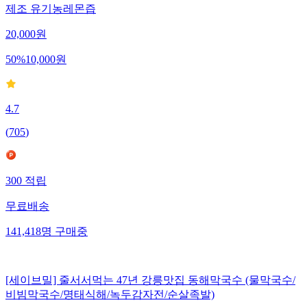
제조 유기농레몬즙
20,000
원
50
%
10,000
원
4.7
(
705
)
300
적립
무료배송
141,418
명
구매중
[세이브밀] 줄서서먹는 47년 강릉맛집 동해막국수 (물막국수/
비빔막국수/명태식해/녹두감자전/순살족발)