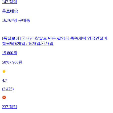
147
적립
무료배송
16,767
명
구매중
[품질보장] 국내산 찹쌀로 만든 팥앙금 콩쑥개떡 앙금인절미
찹쌀떡 6개입 / 16개입/32개입
15,800
원
50
%
7,900
원
4.7
(
3,475
)
237
적립