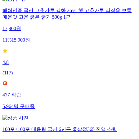
해썹인증 국산 고춧가루 강화 26년 햇 고추가루 김장용 보통
매운맛 고운 굵은 굵기 500g 1근
17,900
원
11
%
15,900
원
4.8
(
117
)
477
적립
5,964
명
구매중
100포+100포 대용량 국산 6년근 홍삼정365 진액 스틱