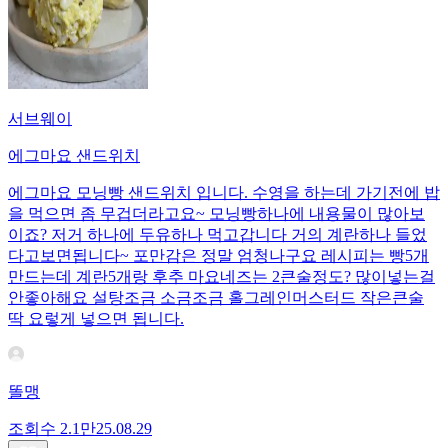
서브웨이
에그마요 샌드위치
에그마요 모닝빵 샌드위치 입니다. 수영을 하는데 가기전에 밥
을 먹으면 좀 무겁더라고요~ 모닝빵하나에 내용물이 많아보
이죠? 저거 하나에 두유하나 먹고갑니다 거의 계란하나 들었
다고보면됩니다~ 포만감은 정말 엄청나구요 레시피는 빵5개
만드는데 계란5개랑 후추 마요네즈는 2큰술정도? 많이넣는걸
안좋아해요 설탕조금 소금조금 홀그레인머스터드 작은큰술
딱 요렇게 넣으면 됩니다.
똘맹
조회수
2.1만
25.08.29