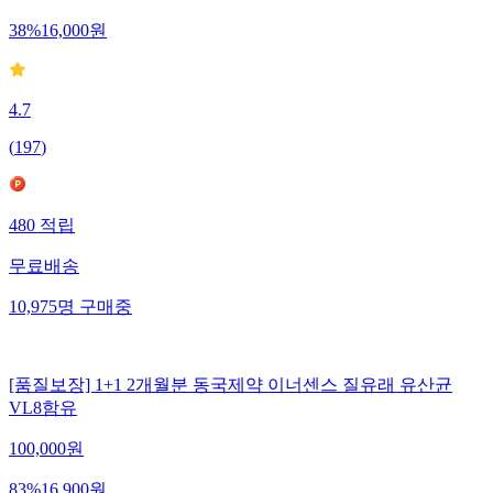
38
%
16,000
원
4.7
(
197
)
480
적립
무료배송
10,975
명
구매중
[품질보장] 1+1 2개월분 동국제약 이너센스 질유래 유산균
VL8함유
100,000
원
83
%
16,900
원