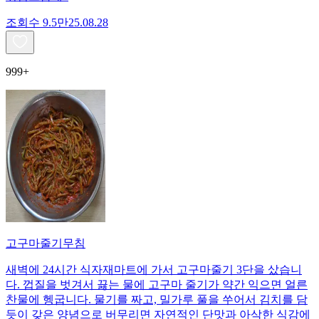
조회수
9.5만
25.08.28
999+
고구마줄기무침
새벽에 24시간 식자재마트에 가서 고구마줄기 3단을 샀습니
다. 껍질을 벗겨서 끓는 물에 고구마 줄기가 약간 익으면 얼른
찬물에 헹굽니다. 물기를 짜고, 밀가루 풀을 쑤어서 김치를 담
듯이 갖은 양념으로 버무리면 자연적인 단맛과 아삭한 식감에