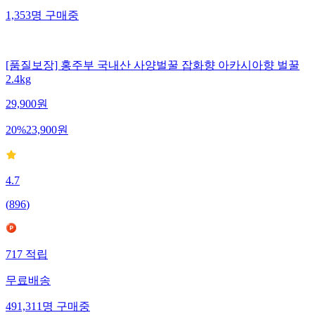
1,353
명
구매중
[품질보장] 홍주부 국내산 사양벌꿀 잡화향 아카시아향 벌꿀
2.4kg
29,900
원
20
%
23,900
원
4.7
(
896
)
717
적립
무료배송
491,311
명
구매중