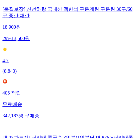
[품질보장] 신선하랑 국내산 맥반석 구운계란 구운란 30구/60
구 중란 대란
18,900
원
29
%
13,500
원
4.7
(
8,843
)
405
적립
무료배송
342,183
명
구매중