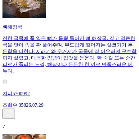
뼈해장국
진한 국물에 푹 익은 뼈가 듬뿍 들어간 뼈 해장국. 깊고 얼큰한
국물 맛이 속을 확 풀어주며, 부드럽게 떨어지는 살코기가 든
든함을 더한다. 시래기와 우거지가 국물에 잘 어우러져 구수함
까지 살렸고, 매콤한 양념이 입맛을 돋운다. 한 숟갈 뜨는 순간
피로가 풀리는 느낌, 해장이나 든든한 한 끼로 만족스러운 메
뉴다.
지니5700992
조회수
358
26.07.29
7