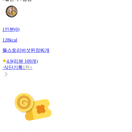
1인분(0)
128kcal
웰스토리
버섯된장찌개
4.9
(리뷰
109
개)
·
식단기록
1천+