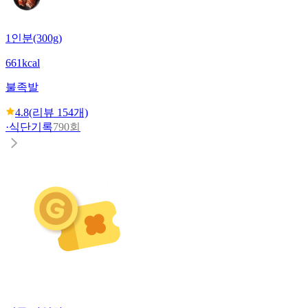
1인분(300g)
661kcal
불족발
4.8
(리뷰
154
개)
·
식단기록
790회