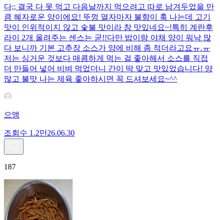
다;; 결국 다 못 먹고 다음날까지 먹으려고 따로 남겨두었을 만
큼 혜자로운 양이에요! 뚜껑 열자마자 불향이 훅 나는데 고기
맛이 인위적이지 않고 숯불 맛이라 참 맛있네요~!특히 계란후
라이 2개 올려주는 센스는 굳!! ​다만 밥이랑 야채 양이 워낙 많
다 보니까 기본 고추장 소스가 양에 비해 좀 적더라고요ㅠ.ㅠ
저는 싱거운 것보다 매콤하게 먹는 걸 좋아해서 소스를 직접
더 만들어 넣어 비벼 먹었더니 간이 딱 맞고 맛있었습니다! 양
많고 불맛 나는 제육 좋아하시면 꼭 드셔보세요~^^
으앵
조회수
1.2만
26.06.30
187