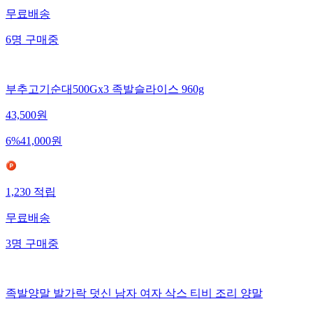
무료배송
6
명
구매중
부추고기순대500Gx3 족발슬라이스 960g
43,500
원
6
%
41,000
원
1,230
적립
무료배송
3
명
구매중
족발양말 발가락 덧신 남자 여자 삭스 티비 조리 양말