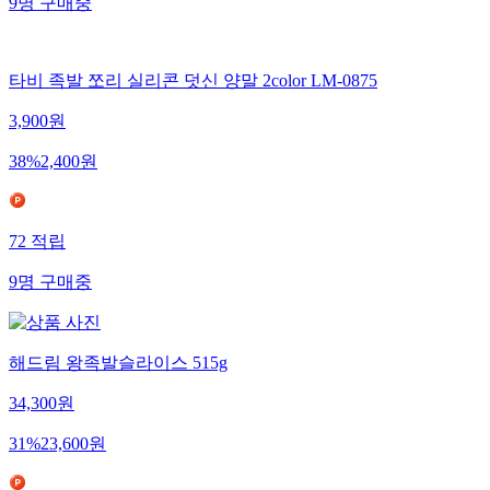
9
명
구매중
타비 족발 쪼리 실리콘 덧신 양말 2color LM-0875
3,900
원
38
%
2,400
원
72
적립
9
명
구매중
해드림 왕족발슬라이스 515g
34,300
원
31
%
23,600
원