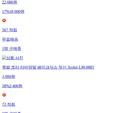
22,680
원
17
%
18,900
원
567
적립
무료배송
1
명
구매중
족발 쪼리 타비양말 페이크삭스 덧신 3color LM-0885
3,900
원
38
%
2,400
원
72
적립