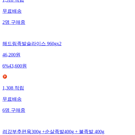
1,518
적립
무료배송
2
명
구매중
해드림족발슬라이스 960gx2
46,200
원
6
%
43,600
원
1,308
적립
무료배송
6
명
구매중
려강부추편육300g +순살족발400g + 불족발 400g