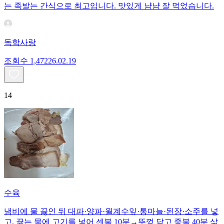
는 족발는 간식으로 최고입니다. 맛있게 냠냠 잘 먹었습니다.
독학사랑
조회수
1,472
26.02.19
14
수육
냄비에 물 끓인 뒤 대파·양파·월계수잎·통마늘·된장·소주를 넣
고, 끓는 물에 고기를 넣어 센불 10분→뚜껑 닫고 중불 40분 삶