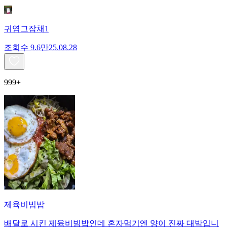
귀염그잡채1
조회수
9.6만
25.08.28
999+
제육비빔밥
배달로 시킨 제육비빔밥인데 혼자먹기엔 양이 진짜 대박입니