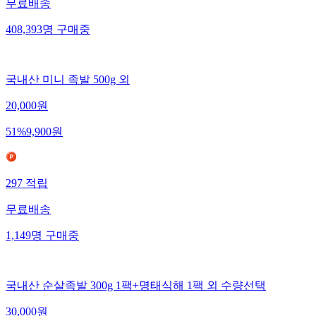
무료배송
408,393
명
구매중
국내산 미니 족발 500g 외
20,000
원
51
%
9,900
원
297
적립
무료배송
1,149
명
구매중
국내산 순살족발 300g 1팩+명태식해 1팩 외 수량선택
30,000
원