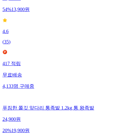
54
%
13,900
원
4.6
(
35
)
417
적립
무료배송
4,133
명
구매중
푸짐한 쫄깃 앞다리 통족발 1.2kg 통 왕족발
24,900
원
20
%
19,900
원