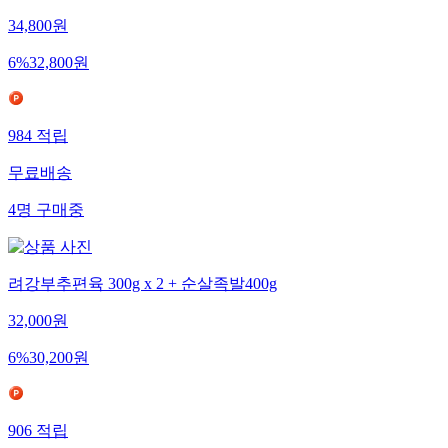
34,800
원
6
%
32,800
원
984
적립
무료배송
4
명
구매중
려강부추편육 300g x 2 + 순살족발400g
32,000
원
6
%
30,200
원
906
적립