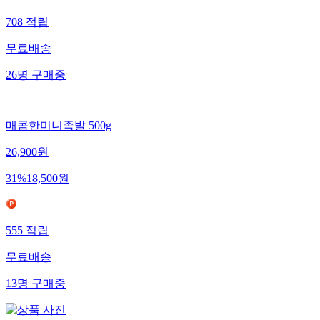
708
적립
무료배송
26
명
구매중
매콤한미니족발 500g
26,900
원
31
%
18,500
원
555
적립
무료배송
13
명
구매중