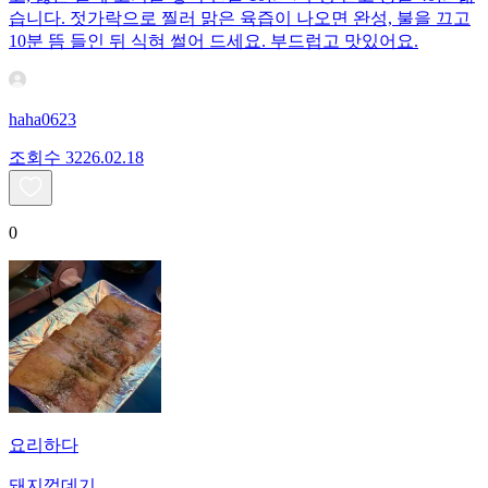
습니다. 젓가락으로 찔러 맑은 육즙이 나오면 완성, 불을 끄고
10분 뜸 들인 뒤 식혀 썰어 드세요. 부드럽고 맛있어요.
haha0623
조회수
32
26.02.18
0
요리하다
돼지껍데기