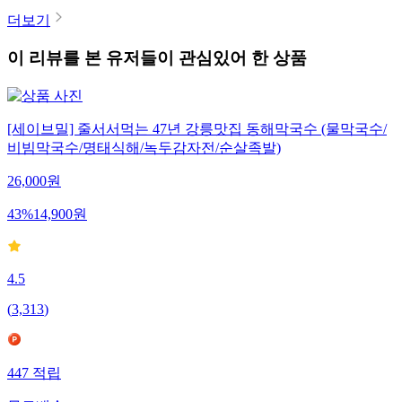
더보기
이 리뷰를 본 유저들이 관심있어 한 상품
[세이브밀] 줄서서먹는 47년 강릉맛집 동해막국수 (물막국수/
비빔막국수/명태식해/녹두감자전/순살족발)
26,000
원
43
%
14,900
원
4.5
(
3,313
)
447
적립