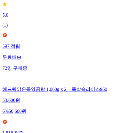
5.0
(
1
)
597
적립
무료배송
72
명
구매중
해드림맑은특양곰탕 1,060g x 2 + 족발슬라이스960
53,600
원
6
%
50,600
원