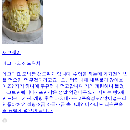
서브웨이
에그마요 샌드위치
에그마요 모닝빵 샌드위치 입니다. 수영을 하는데 가기전에 밥
을 먹으면 좀 무겁더라고요~ 모닝빵하나에 내용물이 많아보
이죠? 저거 하나에 두유하나 먹고갑니다 거의 계란하나 들었
다고보면됩니다~ 포만감은 정말 엄청나구요 레시피는 빵5개
만드는데 계란5개랑 후추 마요네즈는 2큰술정도? 많이넣는걸
안좋아해요 설탕조금 소금조금 홀그레인머스터드 작은큰술
딱 요렇게 넣으면 됩니다.