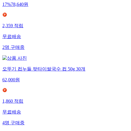
17
%
78,640
원
2,359
적립
무료배송
2
명
구매중
오뚜기 컵누들 팟타이쌀국수 컵 50g 30개
62,000
원
1,860
적립
무료배송
4
명
구매중