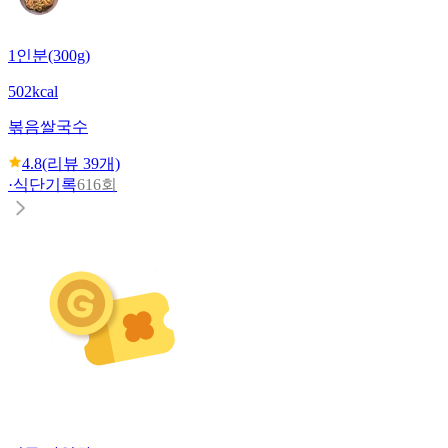
1인분(300g)
502kcal
볶음쌀국수
4.8
(리뷰
39
개)
·
식단기록
616회