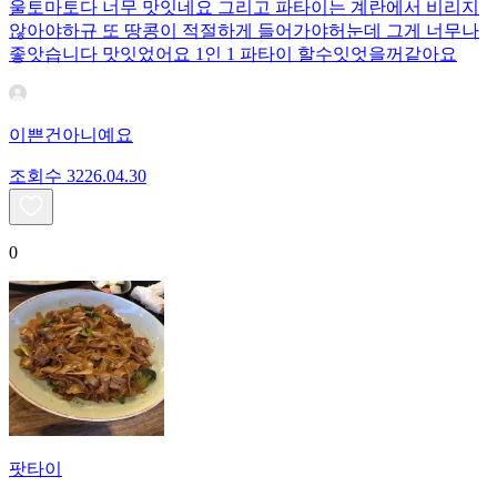
울토마토다 너무 맛잇네요 그리고 파타이는 계란에서 비리지
않아야하규 또 땅콩이 적절하게 들어가야허눈데 그게 너무나
좋앗습니다 맛잇었어요 1인 1 파타이 할수잇엇을꺼같아요
이쁜건아니예요
조회수
32
26.04.30
0
팟타이