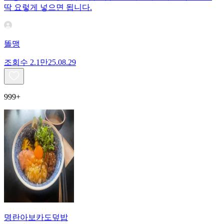
딱 요렇게 넣으면 됩니다.
똘맹
조회수
2.1만
25.08.29
999+
명란아보카도덮밥