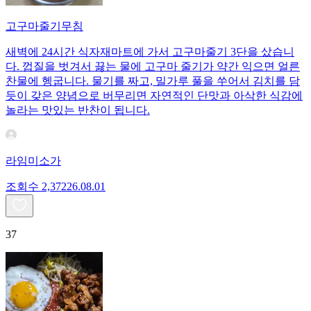
고구마줄기무침
새벽에 24시간 식자재마트에 가서 고구마줄기 3단을 샀습니
다. 껍질을 벗겨서 끓는 물에 고구마 줄기가 약간 익으면 얼른
찬물에 헹굽니다. 물기를 짜고, 밀가루 풀을 쑤어서 김치를 담
듯이 갖은 양념으로 버무리면 자연적인 단맛과 아삭한 식감에
놀라는 맛있는 반찬이 됩니다.
라임미소가
조회수
2,372
26.08.01
37