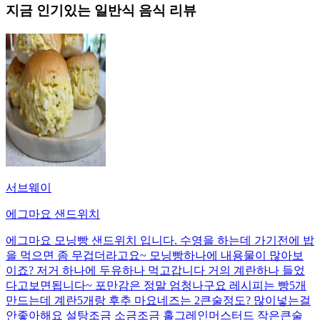
지금 인기있는
일반식
음식 리뷰
서브웨이
에그마요 샌드위치
에그마요 모닝빵 샌드위치 입니다. 수영을 하는데 가기전에 밥
을 먹으면 좀 무겁더라고요~ 모닝빵하나에 내용물이 많아보
이죠? 저거 하나에 두유하나 먹고갑니다 거의 계란하나 들었
다고보면됩니다~ 포만감은 정말 엄청나구요 레시피는 빵5개
만드는데 계란5개랑 후추 마요네즈는 2큰술정도? 많이넣는걸
안좋아해요 설탕조금 소금조금 홀그레인머스터드 작은큰술