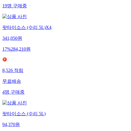
19
명
구매중
팟타이소스 (수리 5L)X4
341,050
원
17
%
284,210
원
8,526
적립
무료배송
4
명
구매중
팟타이소스 (수리 5L)
94,370
원