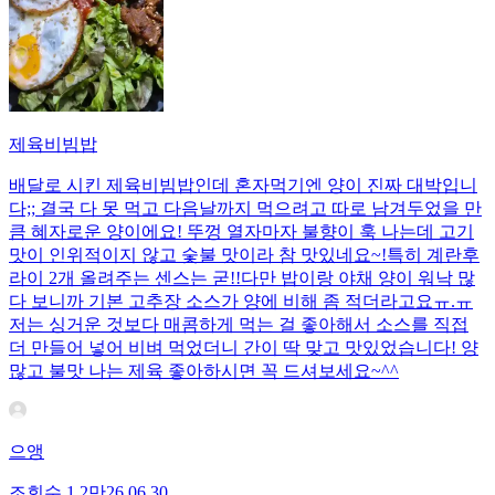
제육비빔밥
배달로 시킨 제육비빔밥인데 혼자먹기엔 양이 진짜 대박입니
다;; 결국 다 못 먹고 다음날까지 먹으려고 따로 남겨두었을 만
큼 혜자로운 양이에요! 뚜껑 열자마자 불향이 훅 나는데 고기
맛이 인위적이지 않고 숯불 맛이라 참 맛있네요~!특히 계란후
라이 2개 올려주는 센스는 굳!! ​다만 밥이랑 야채 양이 워낙 많
다 보니까 기본 고추장 소스가 양에 비해 좀 적더라고요ㅠ.ㅠ
저는 싱거운 것보다 매콤하게 먹는 걸 좋아해서 소스를 직접
더 만들어 넣어 비벼 먹었더니 간이 딱 맞고 맛있었습니다! 양
많고 불맛 나는 제육 좋아하시면 꼭 드셔보세요~^^
으앵
조회수
1.2만
26.06.30