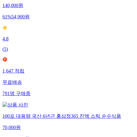
140,000
원
61
%
54,900
원
4.8
(
5
)
1,647
적립
무료배송
791
명
구매중
100포 대용량 국산 6년근 홍삼정365 진액 스틱 순수식품
70,000
원