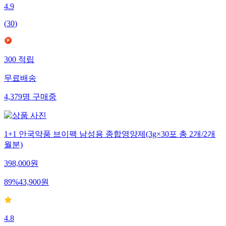
4.9
(
30
)
300
적립
무료배송
4,379
명
구매중
1+1 안국약품 브이팩 남성용 종합영양제(3g×30포 총 2개/2개
월분)
398,000
원
89
%
43,900
원
4.8