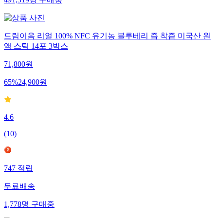
491,319
명
구매중
드림이음 리얼 100% NFC 유기농 블루베리 즙 착즙 미국산 원
액 스틱 14포 3박스
71,800
원
65
%
24,900
원
4.6
(
10
)
747
적립
무료배송
1,778
명
구매중