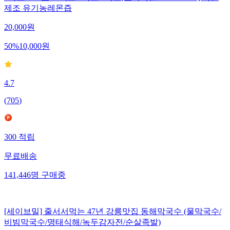
제조 유기농레몬즙
20,000
원
50
%
10,000
원
4.7
(
705
)
300
적립
무료배송
141,446
명
구매중
[세이브밀] 줄서서먹는 47년 강릉맛집 동해막국수 (물막국수/
비빔막국수/명태식해/녹두감자전/순살족발)