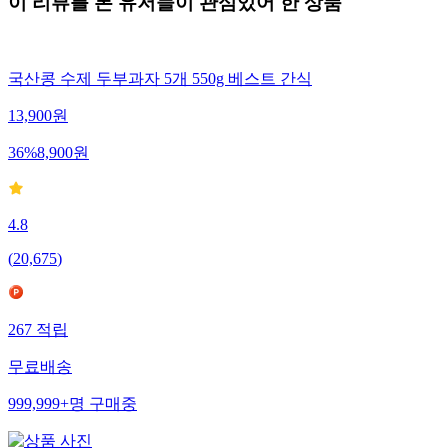
이 리뷰를 본 유저들이 관심있어 한 상품
국산콩 수제 두부과자 5개 550g 베스트 간식
13,900
원
36
%
8,900
원
4.8
(
20,675
)
267
적립
무료배송
999,999+
명
구매중