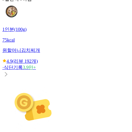
1인분(100g)
75kcal
원할머니
김치찌개
4.9
(리뷰
192
개)
·
식단기록
3.9만+