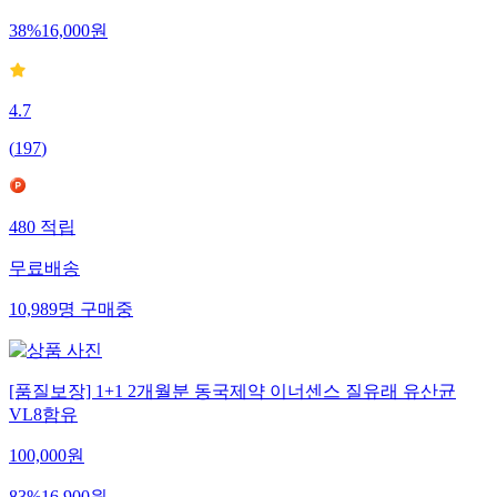
38
%
16,000
원
4.7
(
197
)
480
적립
무료배송
10,989
명
구매중
[품질보장] 1+1 2개월분 동국제약 이너센스 질유래 유산균
VL8함유
100,000
원