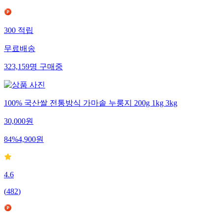
300
적립
무료배송
323,159
명
구매중
100% 국산쌀 전통방식 가마솥 누룽지 200g 1kg 3kg
30,000
원
84
%
4,900
원
4.6
(
482
)