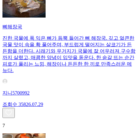
뼈해장국
진한 국물에 푹 익은 뼈가 듬뿍 들어간 뼈 해장국. 깊고 얼큰한
국물 맛이 속을 확 풀어주며, 부드럽게 떨어지는 살코기가 든
든함을 더한다. 시래기와 우거지가 국물에 잘 어우러져 구수함
까지 살렸고, 매콤한 양념이 입맛을 돋운다. 한 숟갈 뜨는 순간
피로가 풀리는 느낌, 해장이나 든든한 한 끼로 만족스러운 메
뉴다.
지니5700992
조회수
358
26.07.29
7