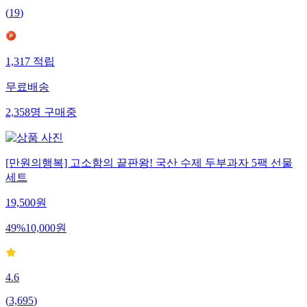
(
19
)
1,317
적립
무료배송
2,358
명
구매중
[만원의행복] 고소함의 끝판왕! 국산 수제 두부과자 5팩 선물
세트
19,500
원
49
%
10,000
원
4.6
(
3,695
)