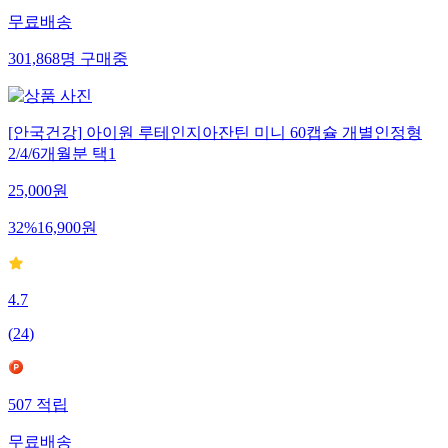
무료배송
301,868
명
구매중
[안국건강] 아이원 루테인지아잔틴 미니 60캡슐 개별인정형
2/4/6개월분 택1
25,000
원
32
%
16,900
원
4.7
(
24
)
507
적립
무료배송