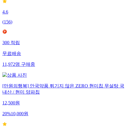
4.6
(
156
)
300
적립
무료배송
11,972
명
구매중
[만원의행복] 안국약품 튀기지 않은 ZERO 현미칩 무설탕 국
내산 / 현미 양파칩
12,500
원
20
%
10,000
원