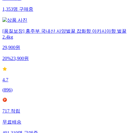
1,353
명
구매중
[품질보장] 홍주부 국내산 사양벌꿀 잡화향 아카시아향 벌꿀
2.4kg
29,900
원
20
%
23,900
원
4.7
(
896
)
717
적립
무료배송