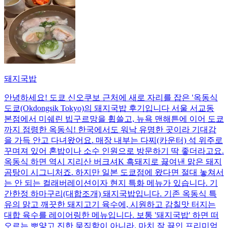
돼지국밥
안녕하세요! 도쿄 신오쿠보 근처에 새로 자리를 잡은 '옥동식
도쿄(Okdongsik Tokyo)의 돼지국밥 후기입니다 서울 서교동
본점에서 미쉐린 빕구르망을 휩쓸고, 뉴욕 맨해튼에 이어 도쿄
까지 점령한 옥동식! 한국에서도 워낙 유명한 곳이라 기대감
을 가득 안고 다녀왔어요. 매장 내부는 다찌(카운터) 석 위주로
꾸며져 있어 혼밥이나 소수 인원으로 방문하기 딱 좋더라고요.
옥동식 하면 역시 지리산 버크셔K 흑돼지로 끓여낸 맑은 돼지
곰탕이 시그니처죠. 하지만 일본 도쿄점에 왔다면 절대 놓쳐서
는 안 되는 컬래버레이션이자 현지 특화 메뉴가 있습니다. 기
간한정 하마구리(대합조개) 돼지국밥입니다. 기존 옥동식 특
유의 맑고 깨끗한 돼지고기 육수에, 시원하고 감칠맛 터지는
대합 육수를 레이어링한 메뉴입니다. 보통 '돼지국밥' 하면 떠
오르는 뽀얗고 진한 묵직함이 아니라, 마치 잘 끓인 프리미엄