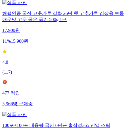
해썹인증 국산 고춧가루 강화 26년 햇 고추가루 김장용 보통
매운맛 고운 굵은 굵기 500g 1근
17,900
원
11
%
15,900
원
4.8
(
117
)
477
적립
5,966
명
구매중
100포+100포 대용량 국산 6년근 홍삼정365 진액 스틱