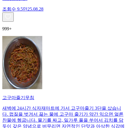
조회수
9.5만
25.08.28
999+
고구마줄기무침
새벽에 24시간 식자재마트에 가서 고구마줄기 3단을 샀습니
다. 껍질을 벗겨서 끓는 물에 고구마 줄기가 약간 익으면 얼른
찬물에 헹굽니다. 물기를 짜고, 밀가루 풀을 쑤어서 김치를 담
듯이 갖은 양념으로 버무리면 자연적인 단맛과 아삭한 식감에