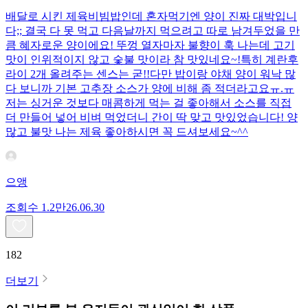
배달로 시킨 제육비빔밥인데 혼자먹기엔 양이 진짜 대박입니
다;; 결국 다 못 먹고 다음날까지 먹으려고 따로 남겨두었을 만
큼 혜자로운 양이에요! 뚜껑 열자마자 불향이 훅 나는데 고기
맛이 인위적이지 않고 숯불 맛이라 참 맛있네요~!특히 계란후
라이 2개 올려주는 센스는 굳!! ​다만 밥이랑 야채 양이 워낙 많
다 보니까 기본 고추장 소스가 양에 비해 좀 적더라고요ㅠ.ㅠ
저는 싱거운 것보다 매콤하게 먹는 걸 좋아해서 소스를 직접
더 만들어 넣어 비벼 먹었더니 간이 딱 맞고 맛있었습니다! 양
많고 불맛 나는 제육 좋아하시면 꼭 드셔보세요~^^
으앵
조회수
1.2만
26.06.30
182
더보기