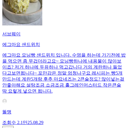
서브웨이
에그마요 샌드위치
에그마요 모닝빵 샌드위치 입니다. 수영을 하는데 가기전에 밥
을 먹으면 좀 무겁더라고요~ 모닝빵하나에 내용물이 많아보
이죠? 저거 하나에 두유하나 먹고갑니다 거의 계란하나 들었
다고보면됩니다~ 포만감은 정말 엄청나구요 레시피는 빵5개
만드는데 계란5개랑 후추 마요네즈는 2큰술정도? 많이넣는걸
안좋아해요 설탕조금 소금조금 홀그레인머스터드 작은큰술
딱 요렇게 넣으면 됩니다.
똘맹
조회수
2.1만
25.08.29