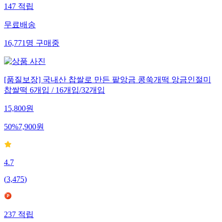
147
적립
무료배송
16,771
명
구매중
[품질보장] 국내산 찹쌀로 만든 팥앙금 콩쑥개떡 앙금인절미
찹쌀떡 6개입 / 16개입/32개입
15,800
원
50
%
7,900
원
4.7
(
3,475
)
237
적립