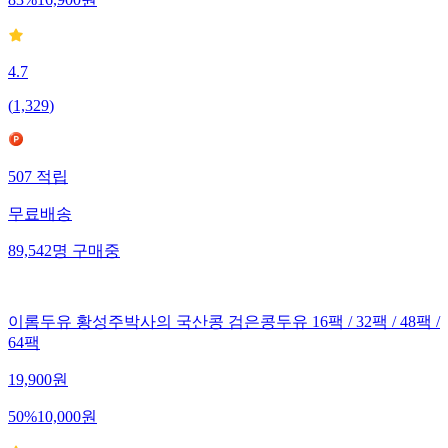
83
%
16,900
원
4.7
(
1,329
)
507
적립
무료배송
89,542
명
구매중
이롬두유 황성주박사의 국산콩 검은콩두유 16팩 / 32팩 / 48팩 /
64팩
19,900
원
50
%
10,000
원