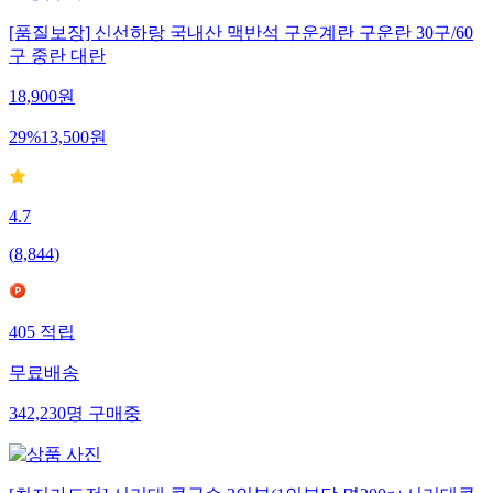
[품질보장] 신선하랑 국내산 맥반석 구운계란 구운란 30구/60
구 중란 대란
18,900
원
29
%
13,500
원
4.7
(
8,844
)
405
적립
무료배송
342,230
명
구매중