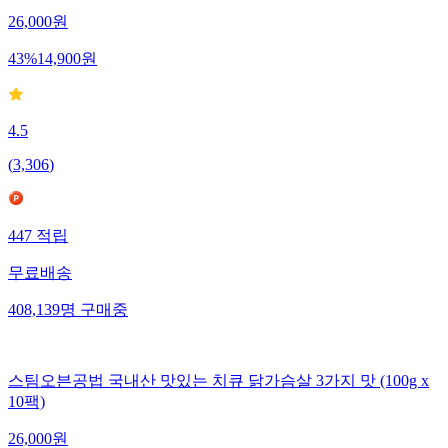
26,000
원
43
%
14,900
원
4.5
(
3,306
)
447
적립
무료배송
408,139
명
구매중
스팀오븐공법 국내산 맛있는 치큐 닭가슴살 3가지 맛 (100g x
10팩)
26,000
원