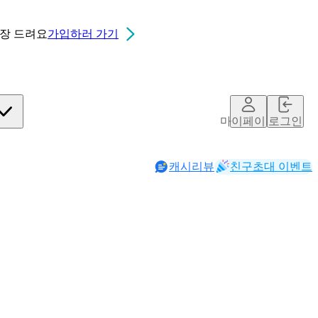
0장
드려요
가입하러 가기
마이페이지
로그인
캐시리뷰
친구초대 이벤트