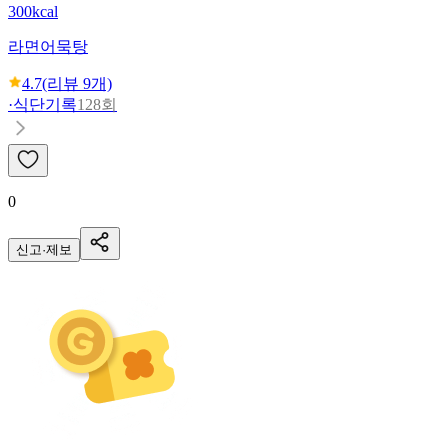
300kcal
라면어묵탕
4.7
(리뷰
9
개)
·
식단기록
128회
0
신고·제보