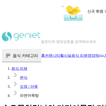
신규 회원 
칼로리와 영양성분을 검색해보세요
혈당 · 다이어트 음식 검색해보세요
음식 · 영양제 리뷰를 찾아보세요
음식 카테고리
홈
커뮤니티
헬시딜
음식 리뷰
영양제
NEW
음식 리뷰
분식
오뎅 / 어묵
라면어묵탕