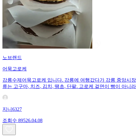
노브랜드
어묵고로케
강릉수제어묵고로케 입니다. 강릉에 여행갔다가 강릉 중앙시장에서
류는 고구마, 치즈, 김치, 땡초, 단팥. 고로케 겉면이 빵이 
지니6327
조회수
895
26.04.08