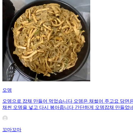
오뎅
오뎅으로 잡채 만들어 먹었습니다 오뎅은 채썰어 주고요 당면은
채썬 오뎅을 넣고 다시 볶아줍니다 간단하게 오뎅잡채 만들었
꼬마꼬마