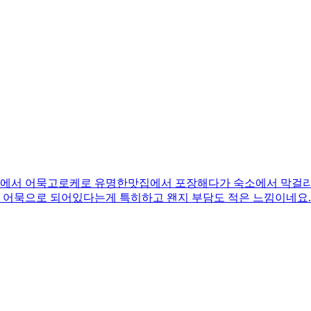
 어묵고로케로 유명한맛집에서 포장해다가 숙소에서 막걸리랑 같이 먹
아니라 어묵으로 되어있다는게 특히하고 왠지 부담도 적은 느낌이네요.