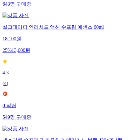
643
명
구매중
실크테라피 인리치드 액션 수프림 에센스 60ml
18,100
원
25
%
13,600
원
4.3
(
4
)
0
적립
549
명
구매중