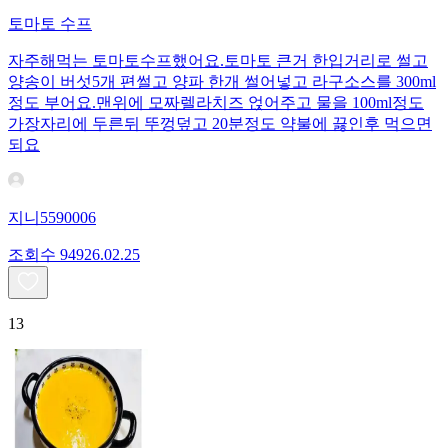
토마토 수프
자주해먹는 토마토수프했어요.토마토 큰거 한입거리로 썰고
양송이 버섯5개 편썰고 양파 한개 썰어넣고 라구소스를 300ml
정도 부어요.맨위에 모짜렐라치즈 얹어주고 물을 100ml정도
가장자리에 두른뒤 뚜껑덮고 20분정도 약불에 끓인후 먹으면
되요
지니5590006
조회수
949
26.02.25
13