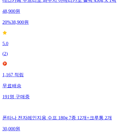
네스카페 수프리모 파우치 아메리카노 블랙 430g X 1팩
48,900
원
20
%
38,900
원
5.0
(
2
)
1,167
적립
무료배송
191
명
구매중
폰타나 전자레인지용 수프 180g 7종 12개+크루통 2개
30,000
원