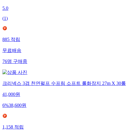
5.0
(
1
)
885
적립
무료배송
76
명
구매중
크리넥스 3겹 천연펄프 수프림 소프트 롤화장지 27m X 30롤
41,000
원
6
%
38,600
원
1,158
적립