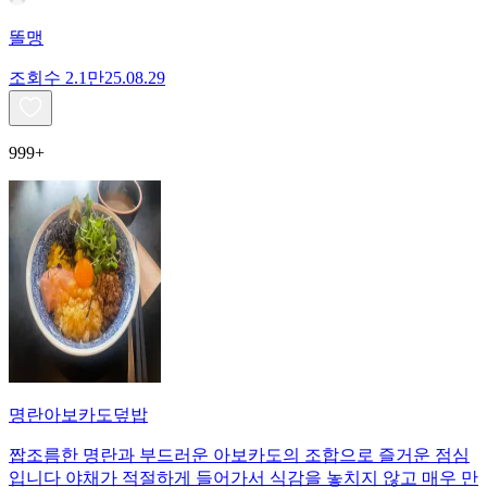
똘맹
조회수
2.1만
25.08.29
999+
명란아보카도덮밥
짭조름한 명란과 부드러운 아보카도의 조합으로 즐거운 점심
입니다 야채가 적절하게 들어가서 식감을 놓치지 않고 매우 만