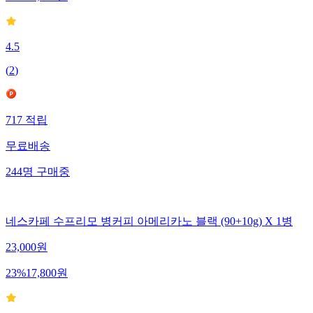
4.5
(
2
)
717
적립
무료배송
244
명
구매중
네스카페 수프리모 병커피 아메리카노 블랙 (90+10g) X 1병
23,000
원
23
%
17,800
원