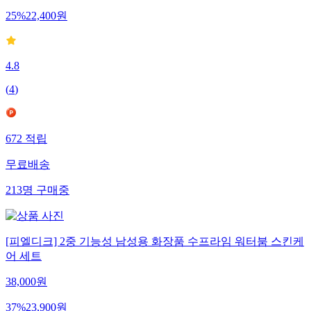
25
%
22,400
원
4.8
(
4
)
672
적립
무료배송
213
명
구매중
[피엘디크] 2중 기능성 남성용 화장품 수프라임 워터붐 스킨케
어 세트
38,000
원
37
%
23,900
원