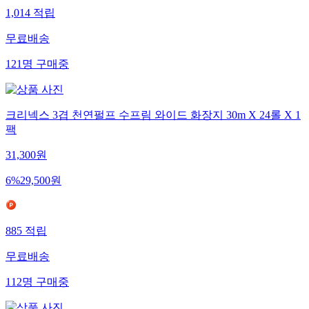
1,014
적립
무료배송
121
명
구매중
크리넥스 3겹 천연펄프 수프림 와이드 화장지 30m X 24롤 X 1
팩
31,300
원
6
%
29,500
원
885
적립
무료배송
112
명
구매중