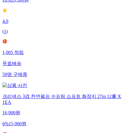
16
%
33,500
원
4.0
(
1
)
1,005
적립
무료배송
59
명
구매중
크리넥스 3겹 천연펄프 수프림 소프트 화장지 27m 12롤 X
1EA
16,900
원
6
%
15,900
원