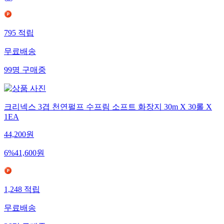
(
1
)
795
적립
무료배송
99
명
구매중
크리넥스 3겹 천연펄프 수프림 소프트 화장지 30m X 30롤 X
1EA
44,200
원
6
%
41,600
원
1,248
적립
무료배송