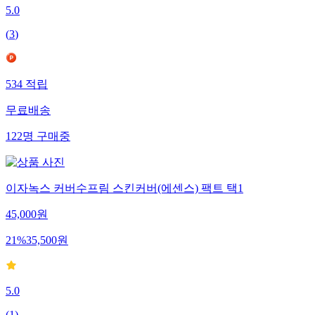
5.0
(
3
)
534
적립
무료배송
122
명
구매중
이자녹스 커버수프림 스킨커버(에센스) 팩트 택1
45,000
원
21
%
35,500
원
5.0