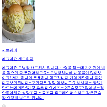
서브웨이
에그마요 샌드위치
에그마요 모닝빵 샌드위치 입니다. 수영을 하는데 가기전에 밥
을 먹으면 좀 무겁더라고요~ 모닝빵하나에 내용물이 많아보
이죠? 저거 하나에 두유하나 먹고갑니다 거의 계란하나 들었
다고보면됩니다~ 포만감은 정말 엄청나구요 레시피는 빵5개
만드는데 계란5개랑 후추 마요네즈는 2큰술정도? 많이넣는걸
안좋아해요 설탕조금 소금조금 홀그레인머스터드 작은큰술
딱 요렇게 넣으면 됩니다.