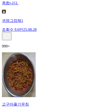
족합니다.
귀염그잡채1
조회수
9.6만
25.08.28
999+
고구마줄기무침