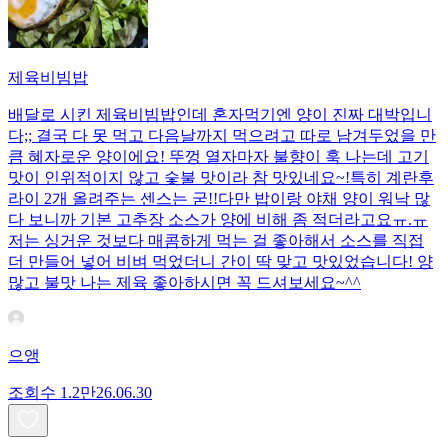
제육비빔밥
배달로 시킨 제육비빔밥인데 혼자먹기엔 양이 진짜 대박입니
다;; 결국 다 못 먹고 다음날까지 먹으려고 따로 남겨두었을 만
큼 혜자로운 양이에요! 뚜껑 열자마자 불향이 훅 나는데 고기
맛이 인위적이지 않고 숯불 맛이라 참 맛있네요~!특히 계란후
라이 2개 올려주는 센스는 굳!! ​다만 밥이랑 야채 양이 워낙 많
다 보니까 기본 고추장 소스가 양에 비해 좀 적더라고요ㅠ.ㅠ
저는 싱거운 것보다 매콤하게 먹는 걸 좋아해서 소스를 직접
더 만들어 넣어 비벼 먹었더니 간이 딱 맞고 맛있었습니다! 양
많고 불맛 나는 제육 좋아하시면 꼭 드셔보세요~^^
으앵
조회수
1.2만
26.06.30