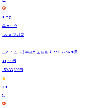
(
1
)
0
적립
무료배송
122
명
구매중
크리넥스 3겹 수프림소프트 화장지 27M-30롤
39,900
원
15
%
33,800
원
4.0
(
1
)