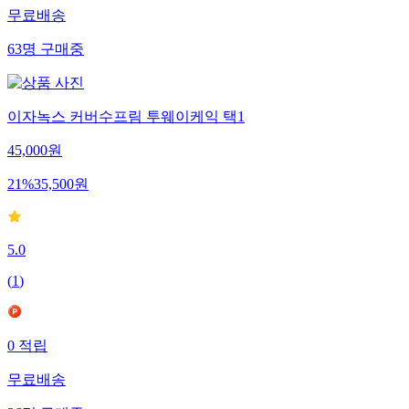
무료배송
63
명
구매중
이자녹스 커버수프림 투웨이케익 택1
45,000
원
21
%
35,500
원
5.0
(
1
)
0
적립
무료배송