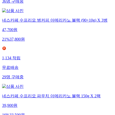
36
명
구매중
네스카페 수프리모 병커피 아메리카노 블랙 (90+10g) X 3병
47,700
원
21
%
37,800
원
1,134
적립
무료배송
29
명
구매중
네스카페 수프리모 파우치 아메리카노 블랙 150g X 2팩
39,900
원