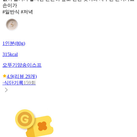
손이가
#일반식 #저녁
1인분(80g)
315kcal
오뚜기
양송이스프
4.9
(리뷰
29
개)
·
식단기록
159회