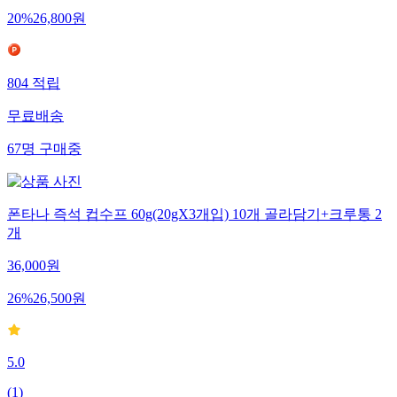
20
%
26,800
원
804
적립
무료배송
67
명
구매중
폰타나 즉석 컵수프 60g(20gX3개입) 10개 골라담기+크루통 2
개
36,000
원
26
%
26,500
원
5.0