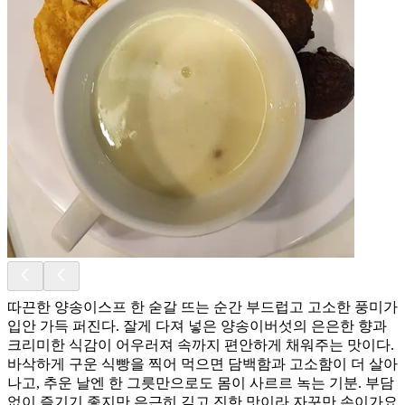
따끈한 양송이스프 한 숟갈 뜨는 순간 부드럽고 고소한 풍미가
입안 가득 퍼진다. 잘게 다져 넣은 양송이버섯의 은은한 향과
크리미한 식감이 어우러져 속까지 편안하게 채워주는 맛이다.
바삭하게 구운 식빵을 찍어 먹으면 담백함과 고소함이 더 살아
나고, 추운 날엔 한 그릇만으로도 몸이 사르르 녹는 기분. 부담
없이 즐기기 좋지만 은근히 깊고 진한 맛이라 자꾸만 손이가요