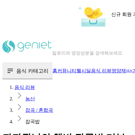
신규 회원 
칼로리와 영양성분을 검색해보세요
혈당 · 다이어트 음식 검색해보세요
음식 · 영양제 리뷰를 찾아보세요
음식 카테고리
홈
커뮤니티
헬시딜
음식 리뷰
영양제
NEW
음식 리뷰
농산
잡곡 / 혼합곡
잡곡밥