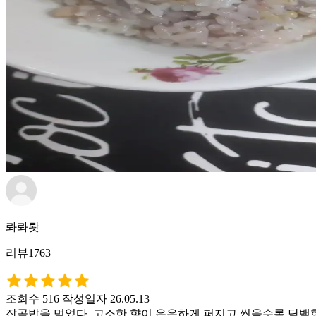
롸롸뢋
리뷰1763
조회수 516
작성일자 26.05.13
잡곡밥을 먹었다. 고소한 향이 은은하게 퍼지고 씹을수록 담백한