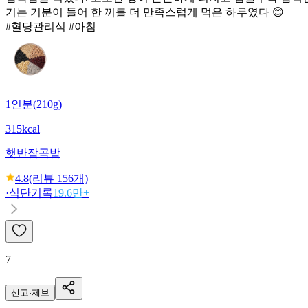
기는 기분이 들어 한 끼를 더 만족스럽게 먹은 하루였다 😊
#혈당관리식 #아침
1인분(210g)
315kcal
햇반
잡곡밥
4.8
(리뷰
156
개)
·
식단기록
19.6만+
7
신고·제보