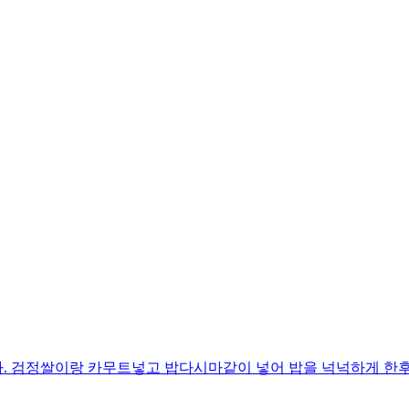
. 검정쌀이랑 카무트넣고 밥다시마같이 넣어 밥을 넉넉하게 한후