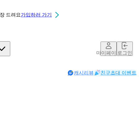
0장
드려요
가입하러 가기
마이페이지
로그인
캐시리뷰
친구초대 이벤트