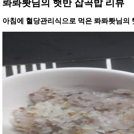
롸롸뢋님의 햇반 잡곡밥 리뷰
아침에 혈당관리식으로 먹은 롸롸뢋님의 