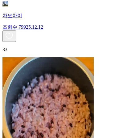
차오차이
조회수
799
25.12.12
33