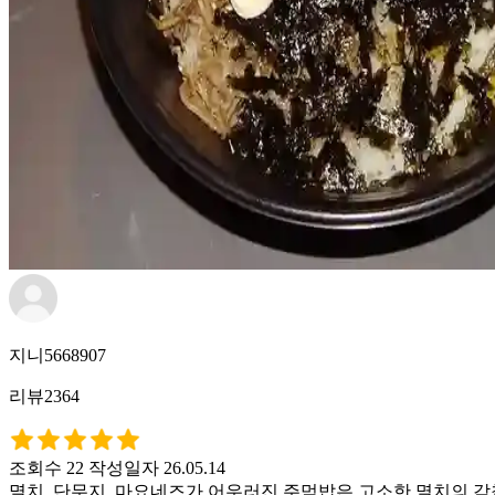
지니5668907
리뷰2364
조회수 22
작성일자 26.05.14
멸치, 단무지, 마요네즈가 어우러진 주먹밥은 고소한 멸치의 