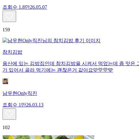
조회수
1.8만
26.05.07
159
참치김밥
용산에 있는 김밥집인데 참치김밥을 시켜서 먹었는데 좀 맛은 그
가 있어서 골라 먹기에는 괜찮은거 같아요🩷💛💛🩵
남우현Only직진
조회수
1만
26.03.13
102