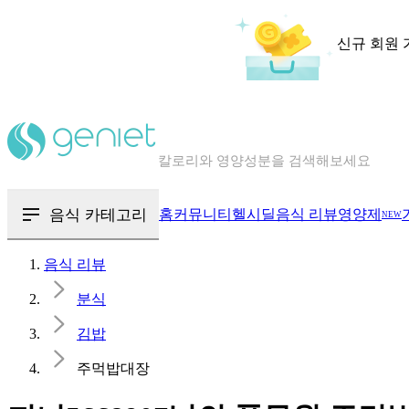
신규 회원 
칼로리와 영양성분을 검색해보세요
혈당 · 다이어트 음식 검색해보세요
음식 · 영양제 리뷰를 찾아보세요
음식 카테고리
홈
커뮤니티
헬시딜
음식 리뷰
영양제
NEW
음식 리뷰
분식
김밥
주먹밥대장