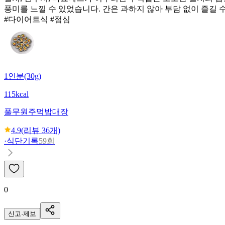
풍미를 느낄 수 있었습니다. 간은 과하지 않아 부담 없이 즐길
#다이어트식 #점심
1인분(30g)
115kcal
풀무원
주먹밥대장
4.9
(리뷰
36
개)
·
식단기록
59회
0
신고·제보