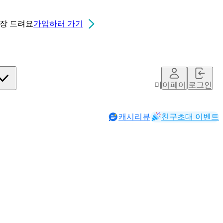
0장
드려요
가입하러 가기
마이페이지
로그인
캐시리뷰
친구초대 이벤트