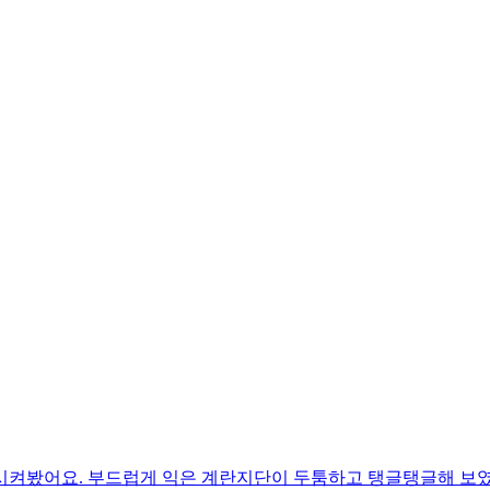
시켜봤어요. 부드럽게 익은 계란지단이 두툼하고 탱글탱글해 보