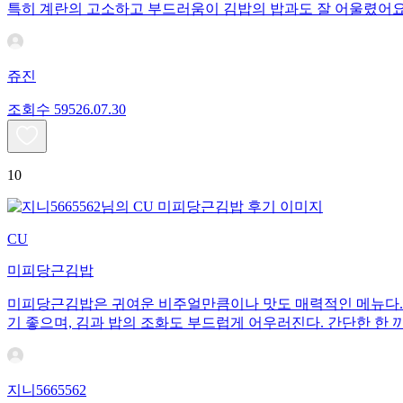
특히 계란의 고소하고 부드러움이 김밥의 밥과도 잘 어울렸어
쥬진
조회수
595
26.07.30
10
CU
미피당근김밥
미피당근김밥은 귀여운 비주얼만큼이나 맛도 매력적인 메뉴다. 
기 좋으며, 김과 밥의 조화도 부드럽게 어우러진다. 간단한 한 
지니5665562