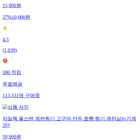
15,900
원
37
%
10,000
원
4.5
(
1,039
)
300
적립
무료배송
113,331
명
구매중
자일렉 올스텐 계란찜기 고구마 만두 호빵 찜기 계란삶는기계
2단
59,900
원