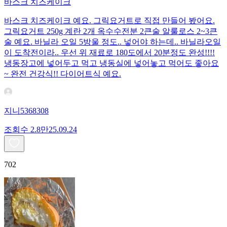
바스크 치즈케이크
바스크 치즈케이크 예요. 그릭요거트로 직접 만들어 봤어요.
그릭요거트 250g 계란 2개 옥수수전분 2큰술 알룰로스 2~3큰
술 예요. 바닐라 오일 5방울 정도.. 넣어야 하는데.. 바닐라오일
이 도착전이라.. 우선 위 재료로 180도에서 20분정도 완성!!!!
냉동장고에 넣어두고 먹고 냉동실에 넣어놓고 먹어도 좋아요
~ 완전 건강식!! 다이어트식 예요.
지니5368308
조회수
2.8만
25.09.24
702