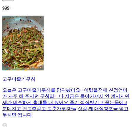
999+
고구마줄기무침
오늘은 고구마줄기무침를 담궈봤어요~ 어렸을적에 친정엄마
가 자주 해 주시던 무침입니다 지금은 돌아가셔서 안 계시지만
제가 비슷하게 훙내를 내 봤어요 줄기 껍질벗기고 끓는물에 3
분데치고 건고추갈고 고춧가루,마늘,젓갈,깨,매실청조금.넘고
무치면 됩니다