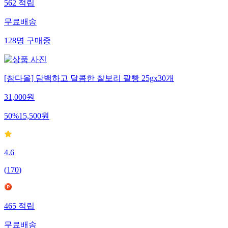
562
적립
무료배송
128
명
구매중
[참다올] 담백하고 달콤한 찰보리 팥빵 25gx30개
31,000
원
50
%
15,500
원
4.6
(
170
)
465
적립
무료배송