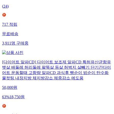
(
24
)
717
적립
무료배송
3,911
명
구매중
[다이어트 알파CD] 다이어트 보조제 알파CD 특허유산균함유
뱃살 배둘레 허리둘레 팔뚝살 등살 허벅지 살빼기 단기간다이
어트 운동할때 고함량 알파CD 과식후 빵순이 밥순이 탄수화
물컷팅 내장지방 체지방감소 체중감소 에도움
50,000
원
63
%
18,750
원