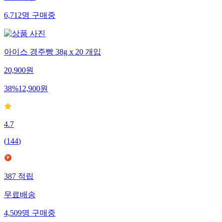
6,712
명
구매중
아이스 경주빵 38g x 20 개입
20,900
원
38
%
12,900
원
4.7
(
144
)
387
적립
무료배송
4,509
명
구매중