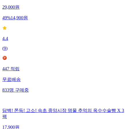
29,000
원
49
%
14,900
원
4.4
(
9
)
447
적립
무료배송
833
명
구매중
담백! 쫀득! 고소! 속초 중앙시장 명물 추억의 옥수수술빵 X 3
팩
17,900
원