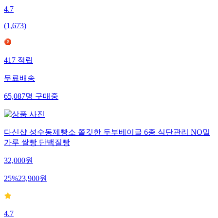
4.7
(
1,673
)
417
적립
무료배송
65,087
명
구매중
다신샵 성수동제빵소 쫄깃한 두부베이글 6종 식단관리 NO밀
가루 쌀빵 단백질빵
32,000
원
25
%
23,900
원
4.7