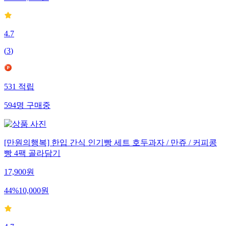
4.7
(
3
)
531
적립
594
명
구매중
[만원의행복] 한입 간식 인기빵 세트 호두과자 / 만쥬 / 커피콩
빵 4팩 골라담기
17,900
원
44
%
10,000
원