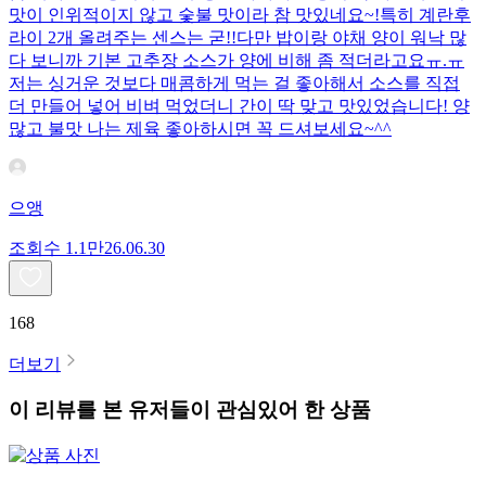
맛이 인위적이지 않고 숯불 맛이라 참 맛있네요~!특히 계란후
라이 2개 올려주는 센스는 굳!! ​다만 밥이랑 야채 양이 워낙 많
다 보니까 기본 고추장 소스가 양에 비해 좀 적더라고요ㅠ.ㅠ
저는 싱거운 것보다 매콤하게 먹는 걸 좋아해서 소스를 직접
더 만들어 넣어 비벼 먹었더니 간이 딱 맞고 맛있었습니다! 양
많고 불맛 나는 제육 좋아하시면 꼭 드셔보세요~^^
으앵
조회수
1.1만
26.06.30
168
더보기
이 리뷰를 본 유저들이 관심있어 한 상품