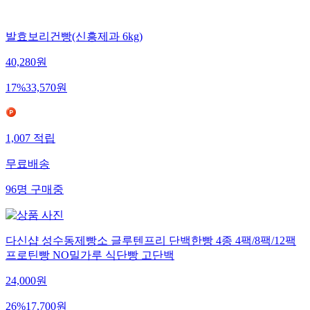
발효보리건빵(신흥제과 6kg)
40,280
원
17
%
33,570
원
1,007
적립
무료배송
96
명
구매중
다신샵 성수동제빵소 글루텐프리 단백한빵 4종 4팩/8팩/12팩
프로틴빵 NO밀가루 식단빵 고단백
24,000
원
26
%
17,700
원