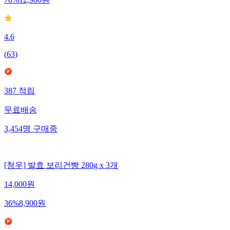
78
%
12,900
원
4.6
(
63
)
387
적립
무료배송
3,454
명
구매중
[청우] 발효 보리건빵 280g x 3개
14,000
원
36
%
8,900
원