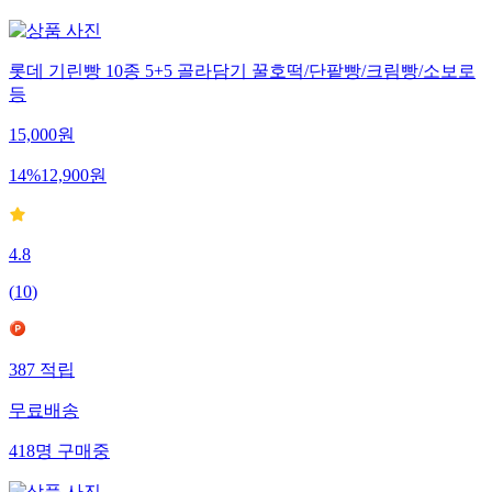
롯데 기린빵 10종 5+5 골라담기 꿀호떡/단팥빵/크림빵/소보로
등
15,000
원
14
%
12,900
원
4.8
(
10
)
387
적립
무료배송
418
명
구매중