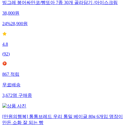
빙그레 붕어싸만코/빵또아 7종 30개 골라담기 /아이스크림
38,000
원
24
%
28,900
원
4.8
(
92
)
867
적립
무료배송
3,672
명
구매중
[만원의행복] 통통브레드 우리 통밀 베이글 80g 6개입 명장이
만든 소화 잘 되는 빵