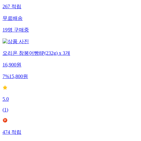
267
적립
무료배송
19
명
구매중
오리온 참붕어빵8P(232g) x 3개
16,900
원
7
%
15,800
원
5.0
(
1
)
474
적립