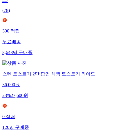
4.7
(
78
)
300
적립
무료배송
8,648
명
구매중
스텐 토스트기 2단 팝업 식빵 토스토기 와이드
36,000
원
23
%
27,600
원
0
적립
126
명
구매중