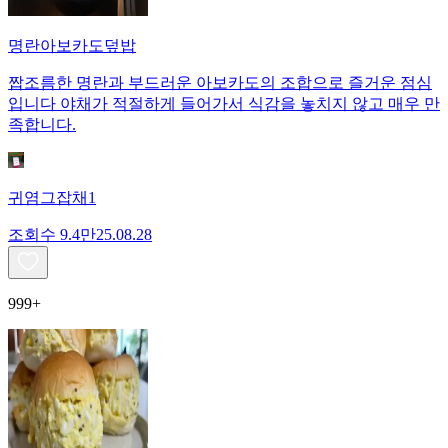
명란아보카도덮밥
짭조름한 명란과 부드러운 아보카도의 조합으로 즐거운 점심
입니다 야채가 적절하게 들어가서 식감을 놓치지 않고 매우 만
족합니다.
귀염그잡채1
조회수
9.4만
25.08.28
999+