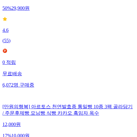
50
%
29,900
원
4.6
(
55
)
0
적립
무료배송
6,072
명
구매중
[만원의행복] 아르토스 천연발효종 통밀빵 10종 3팩 골라담기
/ 주문후제빵 모닝빵 식빵 카카오 흑임자 옥수
12,000
원
17
%
10,000
원