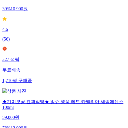
39
%
10,900
원
4.6
(
56
)
327
적립
무료배송
1,710
명
구매중
★기미모공 효과직빵★ 앙쥬 명품 레드 카멜리아 세럼에센스
100ml
59,000
원