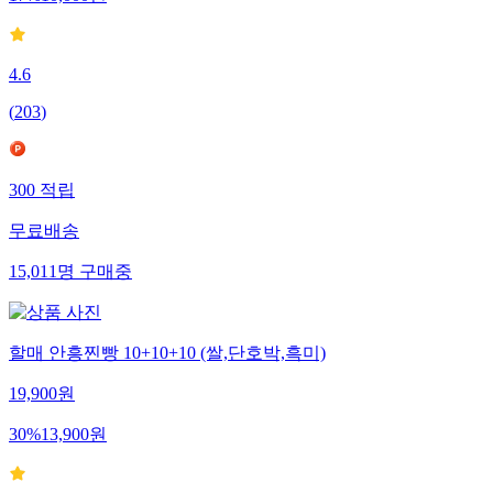
4.6
(
203
)
300
적립
무료배송
15,011
명
구매중
할매 안흥찐빵 10+10+10 (쌀,단호박,흑미)
19,900
원
30
%
13,900
원