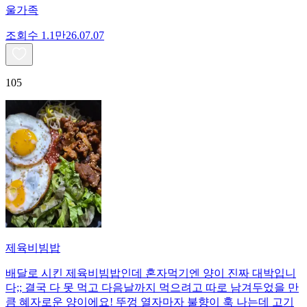
울가족
조회수
1.1만
26.07.07
105
제육비빔밥
배달로 시킨 제육비빔밥인데 혼자먹기엔 양이 진짜 대박입니
다;; 결국 다 못 먹고 다음날까지 먹으려고 따로 남겨두었을 만
큼 혜자로운 양이에요! 뚜껑 열자마자 불향이 훅 나는데 고기