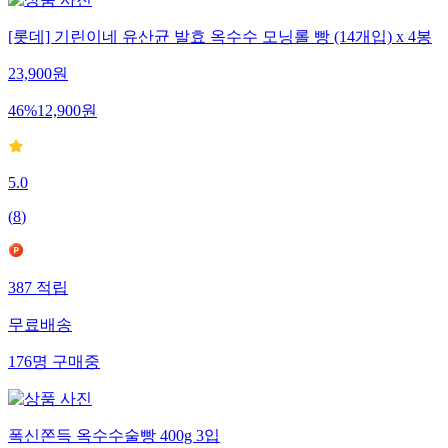
[롯데] 기린이네 유산균 발효 옥수수 모닝롤 빵 (14개입) x 4봉
23,900
원
46
%
12,900
원
5.0
(
8
)
387
적립
무료배송
176
명
구매중
폭신쫀득 옥수수술빵 400g 3입