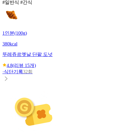
#일반식 #간식
1인분(100g)
380kcal
뚜레쥬르
옛날 단팥 도넛
4.8
(리뷰
15
개)
·
식단기록
32회