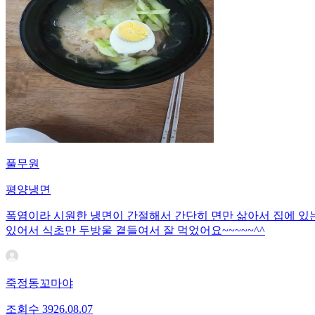
풀무원
평양냉면
폭염이라 시원한 냉면이 간절해서 간단히 면만 삶아서 집에 있
있어서 식초만 두방울 곁들여서 잘 먹었어요~~~~~^^
죽정동꼬마야
조회수
39
26.08.07