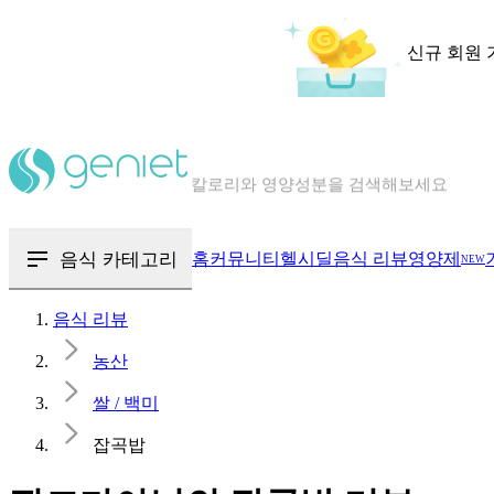
신규 회원 
칼로리와 영양성분을 검색해보세요
혈당 · 다이어트 음식 검색해보세요
음식 · 영양제 리뷰를 찾아보세요
음식 카테고리
홈
커뮤니티
헬시딜
음식 리뷰
영양제
NEW
음식 리뷰
농산
쌀 / 백미
잡곡밥