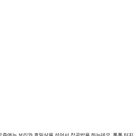
 요즘에는 보리와 호밀살을 섞어서 잡곡밥을 하는데요. 톡톡 터지