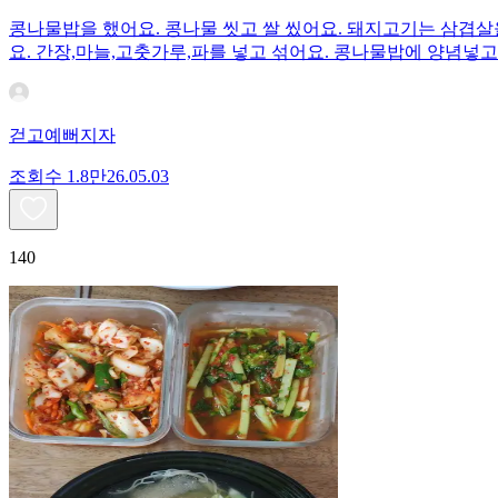
콩나물밥을 했어요. 콩나물 씻고 쌀 씼어요. 돼지고기는 삼겹살을
요. 간장,마늘,고춧가루,파를 넣고 섞어요. 콩나물밥에 양념넣고
걷고예뻐지자
조회수
1.8만
26.05.03
140