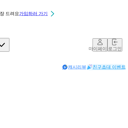
0장
드려요
가입하러 가기
마이페이지
로그인
캐시리뷰
친구초대 이벤트