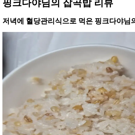
핑크다야님의 잡곡밥 리뷰
저녁에 혈당관리식으로 먹은 핑크다야님의