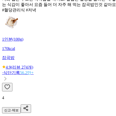
는 식감이 좋아서 요즘 들어 더 자주 해 먹는 잡곡밥인것 같아요
#혈당관리식 #저녁
1인분(100g)
170kcal
잡곡밥
4.9
(리뷰
274
개)
·
식단기록
56.2만+
4
신고·제보