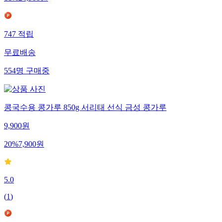
747
적립
무료배송
554
명
구매중
콩국수용 콩가루 850g 서리태 선식 금성 콩가루
9,900
원
20
%
7,900
원
5.0
(
1
)