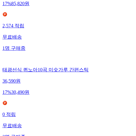
17
%
85,820
원
2,574
적립
무료배송
1
명
구매중
태광선식 퀴노아10곡 미숫가루 간편스틱
36,590
원
17
%
30,490
원
0
적립
무료배송