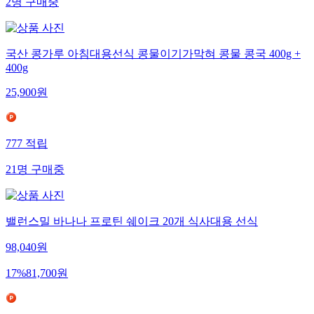
2
명
구매중
국산 콩가루 아침대용선식 콩물이기가막혀 콩물 콩국 400g +
400g
25,900
원
777
적립
21
명
구매중
밸런스밀 바나나 프로틴 쉐이크 20개 식사대용 선식
98,040
원
17
%
81,700
원