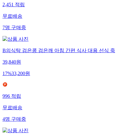
2,451
적립
무료배송
7
명
구매중
B의식탁 검은콩 검은깨 아침 간편 식사 대용 선식 죽
39,840
원
17
%
33,200
원
996
적립
무료배송
4
명
구매중