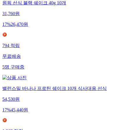
원픽 선식 블랙 쉐이크 40g 10개
31,760
원
17
%
26,470
원
794
적립
무료배송
5
명
구매중
밸런스밀 바나나 프로틴 쉐이크 10개 식사대용 선식
54,530
원
17
%
45,440
원