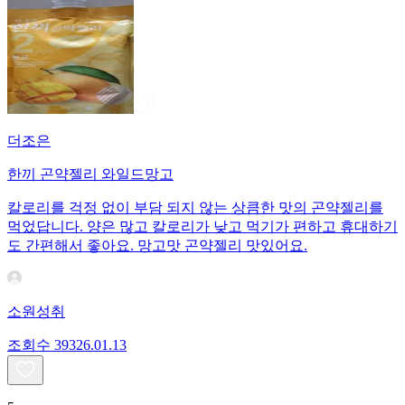
더조은
한끼 곤약젤리 와일드망고
칼로리를 걱정 없이 부담 되지 않는 상큼한 맛의 곤약젤리를
먹었답니다. 양은 많고 칼로리가 낮고 먹기가 편하고 휴대하기
도 간편해서 좋아요. 망고맛 곤약젤리 맛있어요.
소원성취
조회수
393
26.01.13