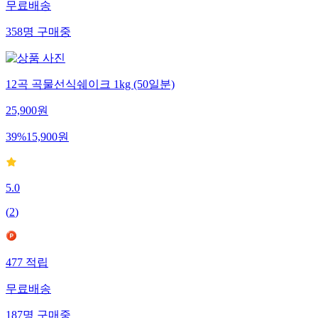
무료배송
358
명
구매중
12곡 곡물선식쉐이크 1kg (50일분)
25,900
원
39
%
15,900
원
5.0
(
2
)
477
적립
무료배송
187
명
구매중