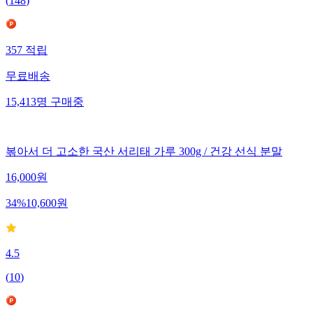
(
148
)
357
적립
무료배송
15,413
명
구매중
볶아서 더 고소한 국산 서리태 가루 300g / 건강 선식 분말
16,000
원
34
%
10,600
원
4.5
(
10
)