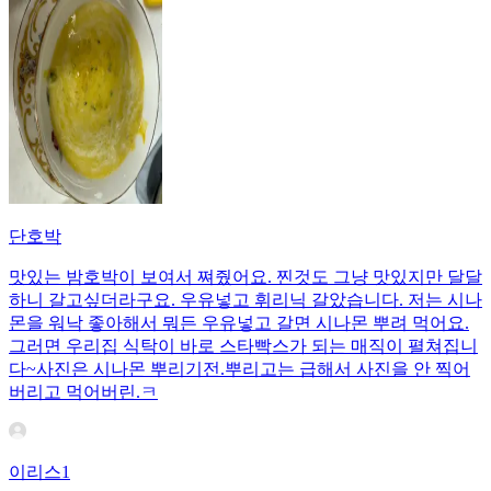
단호박
맛있는 밤호박이 보여서 쪄줬어요. 찐것도 그냥 맛있지만 달달
하니 갈고싶더라구요. 우유넣고 휘리닉 갈았습니다. 저는 시나
몬을 워낙 좋아해서 뭐든 우유넣고 갈면 시나몬 뿌려 먹어요.
그러면 우리집 식탁이 바로 스타빡스가 되는 매직이 펼쳐집니
다~사진은 시나몬 뿌리기전.뿌리고는 급해서 사진을 안 찍어
버리고 먹어버린.ㅋ
이리스1