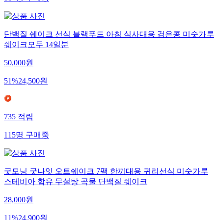
단백질 쉐이크 선식 블랙푸드 아침 식사대용 검은콩 미숫가루
쉐이크모두 14일분
50,000
원
51
%
24,500
원
735
적립
115
명
구매중
굿모닝 굿나잇 오트쉐이크 7팩 한끼대용 귀리선식 미숫가루
스테비아 함유 무설탕 곡물 단백질 쉐이크
28,000
원
11
%
24,900
원