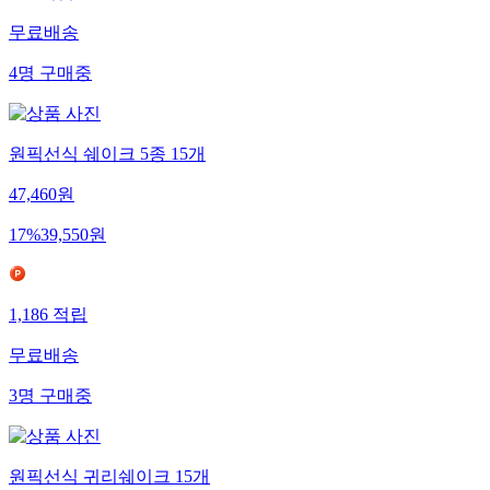
무료배송
4
명
구매중
원픽선식 쉐이크 5종 15개
47,460
원
17
%
39,550
원
1,186
적립
무료배송
3
명
구매중
원픽선식 귀리쉐이크 15개