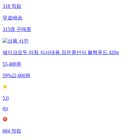
318
적립
무료배송
315
명
구매중
쉐이크모두 아침 식사대용 검은콩선식 블랙푸드 420g
55,400
원
59
%
22,800
원
5.0
(
6
)
684
적립