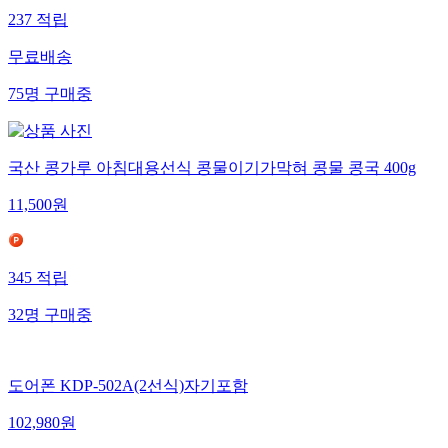
237
적립
무료배송
75
명
구매중
국산 콩가루 아침대용선식 콩물이기가막혀 콩물 콩국 400g
11,500
원
345
적립
32
명
구매중
도어폰 KDP-502A(2선식)자기포함
102,980
원