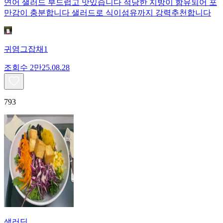
연어 샐러드 부드럽고 맛있습니다 적당한 지방이 함유되어 포
만감이 충분합니다 샐러드로 식이섬유까지 강력추천합니다
귀염그잡채1
조회수
2만
25.08.28
793
샐러딩