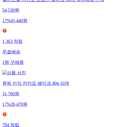
밸런스밀 카카오 프로틴 쉐이크 10개 식사대용 선식
54,530
원
17
%
45,440
원
1,363
적립
무료배송
1
명
구매중
원픽 선식 카카오 쉐이크 40g 10개
31,760
원
17
%
26,470
원
794
적립