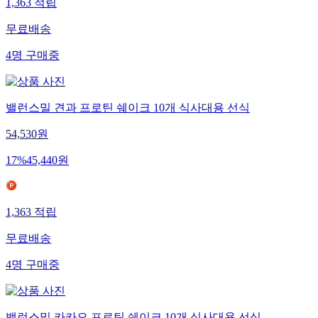
1,363
적립
무료배송
4
명
구매중
밸런스밀 견과 프로틴 쉐이크 10개 식사대용 선식
54,530
원
17
%
45,440
원
1,363
적립
무료배송
4
명
구매중