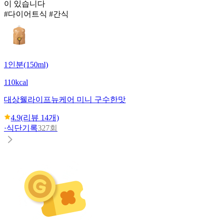
이 있습니다
#다이어트식 #간식
1인분(150ml)
110kcal
대상웰라이프
뉴케어 미니 구수한맛
4.9
(리뷰
14
개)
·
식단기록
327회